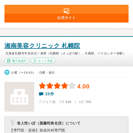
公式サイト
湘南美容クリニック 札幌院
北海道札幌市中央区北一条西（札幌駅（さっぽろ駅）、大通駅、バスセンター前駅）
電子決済可
ネット予約
土曜（〜19:00）・日曜・祝日
4.00
10件
アクセス数 7月:
626
| 6月:
765
老人性いぼ（脂漏性角化症）について
【専門医・資格】
形成外科専門医