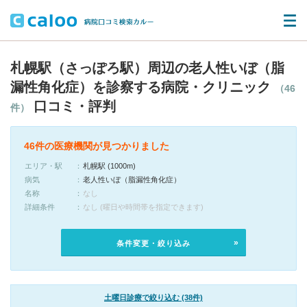
札幌駅（さっぽろ駅）周辺の老人性いぼ（脂
漏性角化症）を診察する病院・クリニック
（46
口コミ・評判
件）
46件の医療機関が見つかりました
エリア・駅
札幌駅 (1000m)
病気
老人性いぼ（脂漏性角化症）
名称
なし
詳細条件
なし (曜日や時間帯を指定できます)
条件変更・絞り込み
土曜日診療で絞り込む (38件)