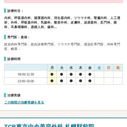
診療科目：
内科、呼吸器内科、循環器内科、消化器内科、リウマチ科、腎臓内科、人工透
析、外科、呼吸器外科、乳腺科、整形外科、皮膚科、泌尿器科、肛門科、眼
科、耳鼻咽喉科、産婦人科、歯科…
専門医・資格：
総合内科専門医、総合診療専門医、リウマチ専門医、感染症専門医、外科専門
医、糖尿…
診療時間
月
火
水
木
金
土
日
祝
09:00-11:30
13:00-16:00
治療実績
この病院の治療実績を見る
TCB東京中央美容外科 札幌駅前院