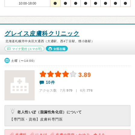
10:00-18:00
グレイス皮膚科クリニック
北海道札幌市中央区大通西（大通駅、西4丁目駅、狸小路駅）
マイナ受付
(スマホ可)
女医在籍
土曜（〜14:00）
3.89
10件
アクセス数 7月:
979
| 6月:
776
老人性いぼ（脂漏性角化症）について
【専門医・資格】
皮膚科専門医