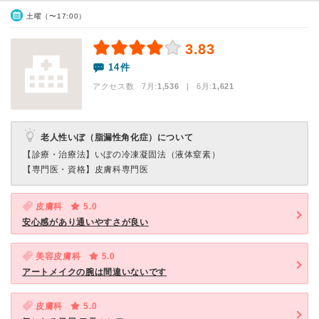
土曜（〜17:00）
3.83
14件
アクセス数 7月:
1,536
| 6月:
1,621
老人性いぼ（脂漏性角化症）について
【診療・治療法】
いぼの冷凍凝固法（液体窒素）
【専門医・資格】
皮膚科専門医
皮膚科
5.0
安心感があり通いやすさが良い
美容皮膚科
5.0
アートメイクの腕は間違いないです
皮膚科
5.0