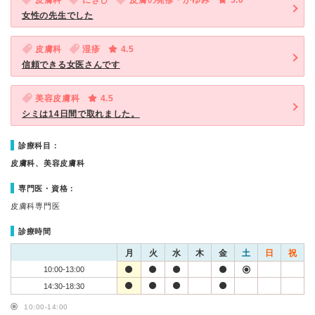
皮膚科
にきび
皮膚の発疹・かゆみ
5.0
女性の先生でした
皮膚科
湿疹
4.5
信頼できる女医さんです
美容皮膚科
4.5
シミは14日間で取れました。
診療科目：
皮膚科、美容皮膚科
専門医・資格：
皮膚科専門医
診療時間
月
火
水
木
金
土
日
祝
10:00-13:00
14:30-18:30
10:00-14:00