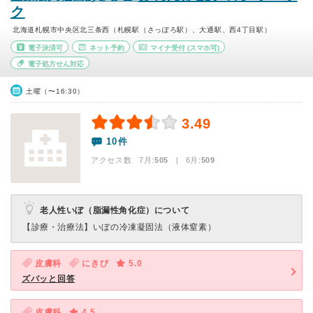
ク
北海道札幌市中央区北三条西（札幌駅（さっぽろ駅）、大通駅、西4丁目駅）
電子決済可
ネット予約
マイナ受付
(スマホ可)
電子処方せん対応
土曜（〜16:30）
3.49
10件
アクセス数 7月:
505
| 6月:
509
老人性いぼ（脂漏性角化症）について
【診療・治療法】
いぼの冷凍凝固法（液体窒素）
皮膚科
にきび
5.0
ズバッと回答
皮膚科
4.5