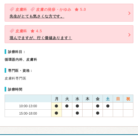
皮膚科
皮膚の発疹・かゆみ
5.0
先生がとても気さくな方です。
皮膚科
4.5
混んでますが、行く価値あります！
診療科目：
循環器内科、皮膚科
専門医・資格：
皮膚科専門医
診療時間
月
火
水
木
金
土
日
祝
10:00-13:00
15:00-18:00