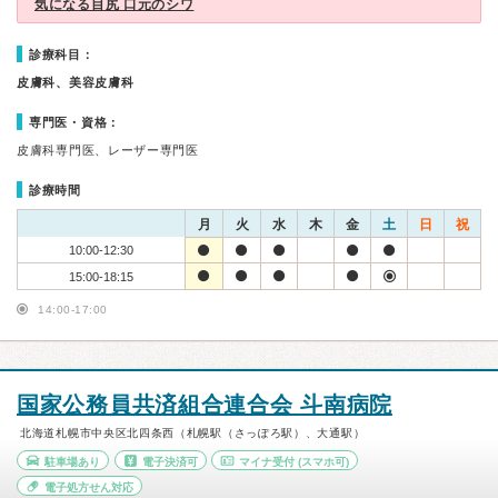
気になる目尻 口元のシワ
診療科目：
皮膚科、美容皮膚科
専門医・資格：
皮膚科専門医、レーザー専門医
診療時間
月
火
水
木
金
土
日
祝
10:00-12:30
15:00-18:15
14:00-17:00
国家公務員共済組合連合会 斗南病院
北海道札幌市中央区北四条西（札幌駅（さっぽろ駅）、大通駅）
駐車場あり
電子決済可
マイナ受付
(スマホ可)
電子処方せん対応