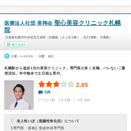
聖心美容クリニック札幌
医療法人社団 美翔会
院
北海道札幌市中央区北五条西（札幌駅（さっぽろ駅）、北12条駅、大通駅）
電子決済可
土曜（〜19:00）・日曜・祝日
札幌駅から徒歩1分の美容クリニック。専門医が多く在籍。バレない二重
埋没法。年中無休で土日祝も受付。
2.85
5件
アクセス数 7月:
235
| 6月:
144
老人性いぼ（脂漏性角化症）について
【専門医・資格】
形成外科専門医