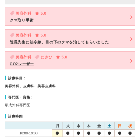
美容外科
5.0
クマ取り手術
美容外科
5.0
院長先生に法令線、目の下のクマを治してもらいました
美容外科
にきび
5.0
CO2レーザー
診療科目：
美容外科、皮膚科、美容皮膚科
専門医・資格：
形成外科専門医
診療時間
月
火
水
木
金
土
日
祝
10:00-19:00