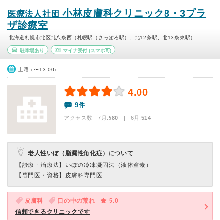
小林皮膚科クリニック8・3プラ
医療法人社団
ザ診療室
北海道札幌市北区北八条西（札幌駅（さっぽろ駅）、北12条駅、北13条東駅）
駐車場あり
マイナ受付
(スマホ可)
土曜（〜13:00）
4.00
9件
アクセス数 7月:
580
| 6月:
514
老人性いぼ（脂漏性角化症）について
【診療・治療法】
いぼの冷凍凝固法（液体窒素）
【専門医・資格】
皮膚科専門医
皮膚科
口の中の荒れ
5.0
信頼できるクリニックです