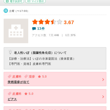
電子決済可
マイナ受付
土曜（〜17:00）
3.67
13件
アクセス数 7月:
446
| 6月:
375
老人性いぼ（脂漏性角化症）について
【診療・治療法】
いぼの冷凍凝固法（液体窒素）
【専門医・資格】
皮膚科専門医
皮膚科
湿疹
5.0
突然湿疹が出て
皮膚科
5.0
ピアス