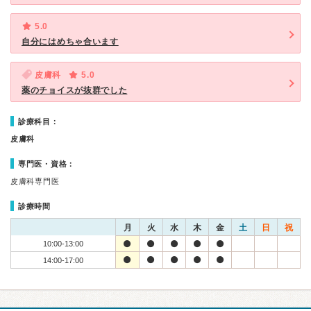
5.0
自分にはめちゃ合います
皮膚科
5.0
薬のチョイスが抜群でした
診療科目：
皮膚科
専門医・資格：
皮膚科専門医
診療時間
月
火
水
木
金
土
日
祝
10:00-13:00
14:00-17:00