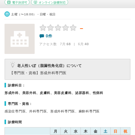
電子決済可
オンライン診療対応
土曜（〜18:00）・日曜・祝日
－
0件
アクセス数 7月:
68
| 6月:
40
老人性いぼ（脂漏性角化症）について
【専門医・資格】
形成外科専門医
診療科目：
形成外科、美容外科、皮膚科、美容皮膚科、泌尿器科、性病科
専門医・資格：
感染症専門医、外科専門医、形成外科専門医、麻酔科専門医
診療時間
月
火
水
木
金
土
日
祝