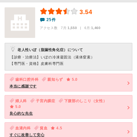
3.54
25件
アクセス数 7月:
1,550
| 6月:
1,460
老人性いぼ（脂漏性角化症）について
【診療・治療法】
いぼの冷凍凝固法（液体窒素）
【専門医・資格】
皮膚科専門医
歯科口腔外科
親知らず
5.0
本当に感謝です
婦人科
子宮内膜症
下腹部のしこり（女性）
5.0
良心的な先生
血液内科
貧血
4.5
すぐに改善して安心