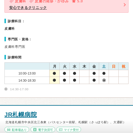
皮膚科
皮膚の発疹・かゆみ
5.0
安心できるクリニック
診療科目：
皮膚科
専門医・資格：
皮膚科専門医
診療時間
月
火
水
木
金
土
日
祝
10:00-13:00
14:30-18:30
14:30-17:00
JR札幌病院
北海道札幌市中央区北三条東（バスセンター前駅、札幌駅（さっぽろ駅）、大通駅）
駐車場あり
電子決済可
マイナ受付