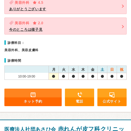
美容外科
4.5
ありがとうございます
美容外科
2.0
今のところは様子見
診療科目：
美容外科、美容皮膚科
診療時間
月
火
水
木
金
土
日
祝
10:00-19:00
ネット予約
電話
公式サイト
赤れんが皮フ科クリニッ
医療法人社団あさひ会