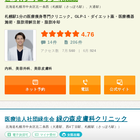
北海道札幌市中央区北一条西（札幌駅（さっぽろ駅）、大通駅）
札幌駅1分の医療痩身専門クリニック。GLP-1・ダイエット薬・医療機器
施術・脂肪溶解注射・脂肪冷却
4.76
14件
206件
アクセス数 7月:
560
| 6月:
924
内科、美容外科、美容皮膚科
ネット予約
電話
公式サイト
緑の森皮膚科クリニック
医療法人社団緑生会
北海道札幌市中央区北二条西（大通駅、西4丁目駅、札幌駅（さっぽろ駅））
電子決済可
マイナ受付
女医在籍