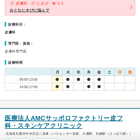
皮膚科
にきび
4.5
おとなにきびに悩んで
診療科目：
皮膚科
専門医・資格：
皮膚科専門医
診療時間
月
火
水
木
金
土
日
祝
09:00-13:00
14:00-17:00
医療法人AMCサッポロファクトリー皮フ
科・スキンケアクリニック
北海道札幌市中央区北二条東（バスセンター前駅、大通駅、札幌駅（さっぽろ駅））