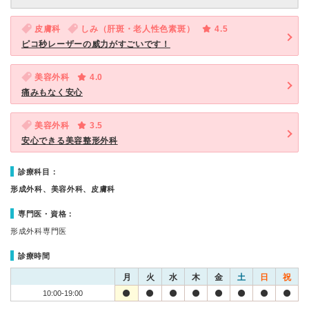
皮膚科
しみ（肝斑・老人性色素斑）
4.5
ピコ秒レーザーの威力がすごいです！
美容外科
4.0
痛みもなく安心
美容外科
3.5
安心できる美容整形外科
診療科目：
形成外科、美容外科、皮膚科
専門医・資格：
形成外科専門医
診療時間
月
火
水
木
金
土
日
祝
10:00-19:00