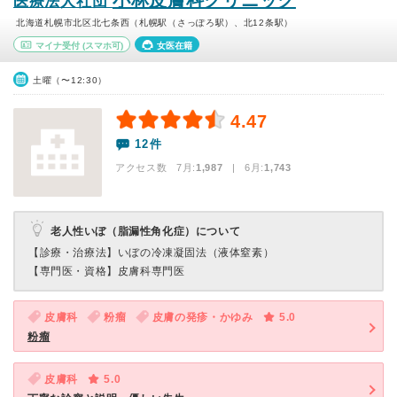
小林皮膚科クリニック
医療法人社団
北海道札幌市北区北七条西（札幌駅（さっぽろ駅）、北12条駅）
マイナ受付
(スマホ可)
女医在籍
土曜（〜12:30）
4.47
12件
アクセス数 7月:
1,987
| 6月:
1,743
老人性いぼ（脂漏性角化症）について
【診療・治療法】
いぼの冷凍凝固法（液体窒素）
【専門医・資格】
皮膚科専門医
皮膚科
粉瘤
皮膚の発疹・かゆみ
5.0
粉瘤
皮膚科
5.0