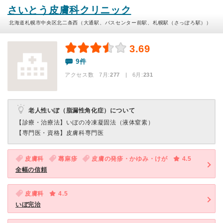
さいとう皮膚科クリニック
北海道札幌市中央区北二条西（大通駅、バスセンター前駅、札幌駅（さっぽろ駅））
3.69
9件
アクセス数 7月:
277
| 6月:
231
老人性いぼ（脂漏性角化症）について
【診療・治療法】
いぼの冷凍凝固法（液体窒素）
【専門医・資格】
皮膚科専門医
皮膚科
蕁麻疹
皮膚の発疹・かゆみ・けが
4.5
全幅の信頼
皮膚科
4.5
いぼ完治