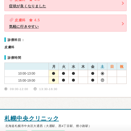
症状が良くなりました
皮膚科
4.5
気軽に行きやすい
診療科目：
皮膚科
診療時間
月
火
水
木
金
土
日
祝
10:00-13:00
15:00-19:00
09:00-12:00
13:30-16:30
札幌中央クリニック
北海道札幌市中央区大通西（大通駅、西4丁目駅、狸小路駅）