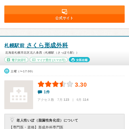
公式サイト
さくら形成外科
札幌駅前
北海道札幌市北区北八条西（札幌駅（さっぽろ駅））
電子決済可
マイナ受付
(スマホ可)
女医在籍
土曜（〜17:00）
3.30
1件
アクセス数 7月:
123
| 6月:
114
老人性いぼ（脂漏性角化症）について
【専門医・資格】
形成外科専門医