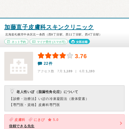
加藤直子皮膚科スキンクリニック
北海道札幌市中央区北一条西（西8丁目駅、西11丁目駅、西4丁目駅）
ネット予約
マイナ受付
(スマホ可)
女医在籍
3.76
22件
アクセス数 7月:
1,189
| 6月:
1,193
老人性いぼ（脂漏性角化症）について
【診療・治療法】
いぼの冷凍凝固法（液体窒素）
【専門医・資格】
皮膚科専門医
皮膚科
にきび
5.0
信頼できる先生