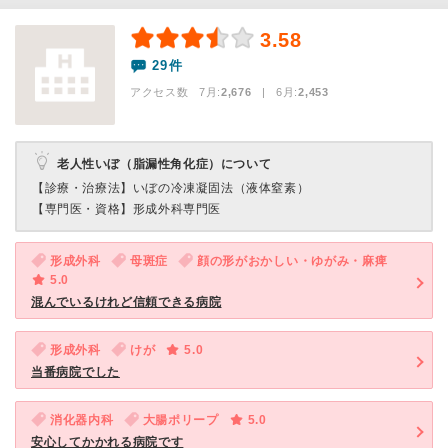
3.58
29件
アクセス数 7月:
2,676
| 6月:
2,453
老人性いぼ（脂漏性角化症）について
【診療・治療法】
いぼの冷凍凝固法（液体窒素）
【専門医・資格】
形成外科専門医
形成外科
母斑症
顔の形がおかしい・ゆがみ・麻痺
5.0
混んでいるけれど信頼できる病院
形成外科
けが
5.0
当番病院でした
消化器内科
大腸ポリープ
5.0
安心してかかれる病院です