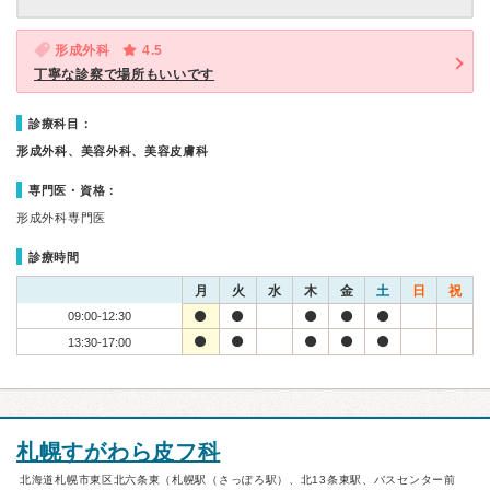
形成外科
4.5
丁寧な診察で場所もいいです
診療科目：
形成外科、美容外科、美容皮膚科
専門医・資格：
形成外科専門医
診療時間
月
火
水
木
金
土
日
祝
09:00-12:30
13:30-17:00
札幌すがわら皮フ科
北海道札幌市東区北六条東（札幌駅（さっぽろ駅）、北13条東駅、バスセンター前