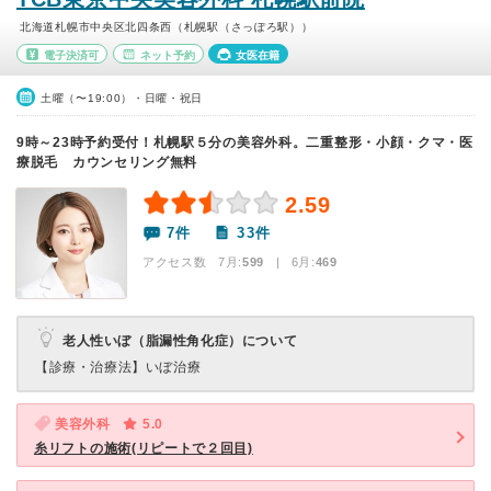
北海道札幌市中央区北四条西（札幌駅（さっぽろ駅））
電子決済可
ネット予約
女医在籍
土曜（〜19:00）・日曜・祝日
9時～23時予約受付！札幌駅５分の美容外科。二重整形・小顔・クマ・医
療脱毛 カウンセリング無料
2.59
7件
33件
アクセス数 7月:
599
| 6月:
469
老人性いぼ（脂漏性角化症）について
【診療・治療法】
いぼ治療
美容外科
5.0
糸リフトの施術(リピートで２回目)