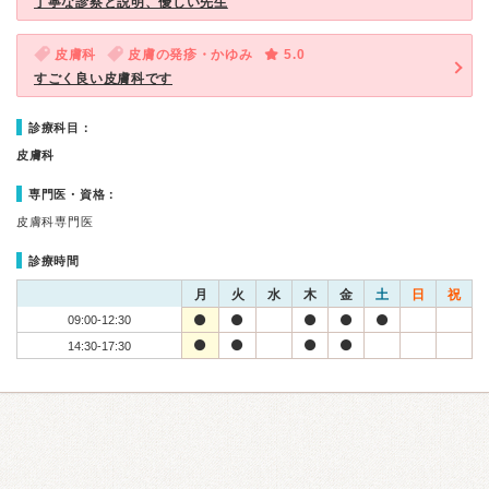
丁寧な診察と説明、優しい先生
皮膚科
皮膚の発疹・かゆみ
5.0
すごく良い皮膚科です
診療科目：
皮膚科
専門医・資格：
皮膚科専門医
診療時間
月
火
水
木
金
土
日
祝
09:00-12:30
14:30-17:30