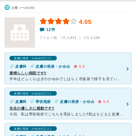
土曜（〜16:00）
4.05
12件
アクセス数 7月:
1,311
| 6月:
1,126
皮膚の発疹・かゆみの口コミ
皮膚科
皮膚の発疹・かゆみ
5.0
素晴らしい病院です‼️
半年ほどふくらはぎのかゆみでしばらく市販薬で様子を見ていましたがこちらの口コミを見てあまり皮膚科には行きたくなかった意を決して受診しました。雰囲気もよく、緊張することもありませんでした。先生がとにかく
皮膚の発疹・かゆみの口コミ
皮膚科
帯状疱疹
皮膚の発疹・かゆみ
5.0
先生の優しさに感動です‼
今回、私は帯状疱疹でこちらを受診しました‼私はもともと皮膚が弱く、別の皮膚科に通院していましたが対応が悪く、こちらを見つけました。 先生は必ず、炎症の原因を教えて下さり、どの位で治り、生活の改善点を
皮膚の発疹・かゆみの口コミ