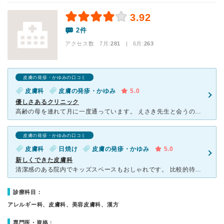
3.92
2件
アクセス数 7月:
281
| 6月:
263
皮膚の発疹・かゆみの口コミ
皮膚科
皮膚の発疹・かゆみ
5.0
優しさあるクリニック
高齢の母を連れて月に一度通っています。 えさき先生と会うのも目的の一つで、元気をいただけています。 長い間悩んでいた症状も良くなり、感謝しています。 診察室がとても広いので、車椅子のまま入っても
皮膚の発疹・かゆみの口コミ
皮膚科
日焼け
皮膚の発疹・かゆみ
5.0
新しくできた皮膚科
清潔感のある院内でキッズスペースもおしゃれです。 比較的待ち時間もすくなく、事前予約もできるので便利です。子供と私どちらもお世話になってます。 夏に火傷並みに焼けてしまった日焼けも最低限のシミで抑
診療科目：
アレルギー科、皮膚科、美容皮膚科、漢方
専門医・資格：