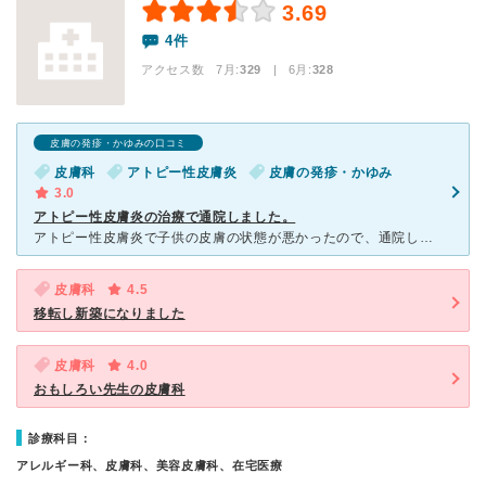
3.69
4件
アクセス数 7月:
329
| 6月:
328
皮膚の発疹・かゆみの口コミ
皮膚科
アトピー性皮膚炎
皮膚の発疹・かゆみ
3.0
アトピー性皮膚炎の治療で通院しました。
アトピー性皮膚炎で子供の皮膚の状態が悪かったので、通院しました。 投薬と一緒に薬の効果的な塗り方の用紙もいただけました。 病院内はたくさんの患者さんがいて混雑していましたが、時間をかけて話を聞いて
皮膚科
4.5
移転し新築になりました
皮膚科
4.0
おもしろい先生の皮膚科
診療科目：
アレルギー科、皮膚科、美容皮膚科、在宅医療