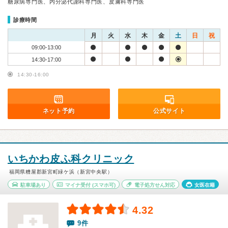
糖尿病専門医、内分泌代謝科専門医、皮膚科専門医
診療時間
月
火
水
木
金
土
日
祝
09:00-13:00
14:30-17:00
14:30-16:00
ネット予約
公式サイト
いちかわ皮ふ科クリニック
福岡県糟屋郡新宮町緑ケ浜（新宮中央駅）
駐車場あり
マイナ受付
(スマホ可)
電子処方せん対応
女医在籍
4.32
9件