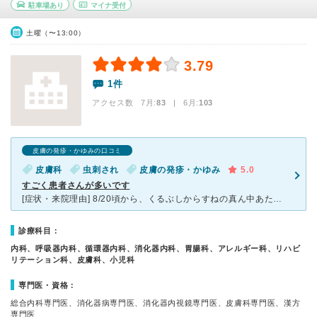
駐車場あり
マイナ受付
土曜（〜13:00）
3.79
1件
アクセス数 7月:
83
| 6月:
103
皮膚の発疹・かゆみの口コミ
皮膚科
虫刺され
皮膚の発疹・かゆみ
5.0
すごく患者さんが多いです
[症状・来院理由] 8/20頃から、くるぶしからすねの真ん中あたりにリング状の湿疹？というか、かぶれがありました。 日が経つごとに猛烈な痒みに襲われ、掻き崩しては、治り、掻き崩しては、治りを繰り返
診療科目：
内科、呼吸器内科、循環器内科、消化器内科、胃腸科、アレルギー科、リハビ
リテーション科、皮膚科、小児科
専門医・資格：
総合内科専門医、消化器病専門医、消化器内視鏡専門医、皮膚科専門医、漢方
専門医