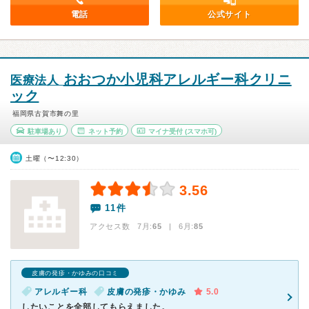
電話
公式サイト
おおつか小児科アレルギー科クリニ
医療法人
ック
福岡県古賀市舞の里
駐車場あり
ネット予約
マイナ受付
(スマホ可)
土曜（〜12:30）
3.56
11件
アクセス数 7月:
65
| 6月:
85
皮膚の発疹・かゆみの口コミ
アレルギー科
皮膚の発疹・かゆみ
5.0
したいことを全部してもらえました。