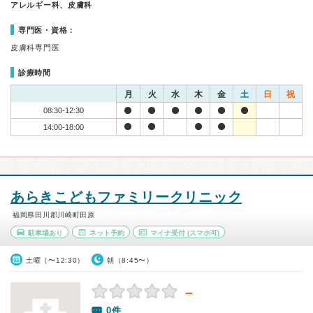
アレルギー科、皮膚科
専門医・資格：
皮膚科専門医
診療時間
月
火
水
木
金
土
日
祝
08:30-12:30
14:00-18:00
あらきこどもファミリークリニック
福岡県田川郡川崎町田原
駐車場あり
ネット予約
マイナ受付
(スマホ可)
土曜（〜12:30）
朝（8:45〜）
－
0件