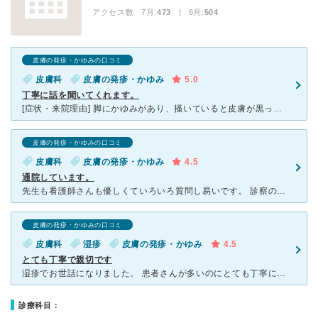
アクセス数 7月:
473
| 6月:
504
皮膚の発疹・かゆみの口コミ
皮膚科
皮膚の発疹・かゆみ
5.0
丁寧に話を聞いてくれます。
[症状・来院理由] 脚にかゆみがあり、掻いていると皮膚が黒っぽく固くなってきて、気になってました。 友だちから、以前から「丁寧に話を聞いてくれて、説明もしっかりしてくれる良い先生だよ。」 と勧め
皮膚の発疹・かゆみの口コミ
皮膚科
皮膚の発疹・かゆみ
4.5
通院しています。
先生も看護師さんも優しくていろいろ質問し易いです。 診察の前にいつもどのような状態なのかを看護師さんが詳しく聞き取りされますが、その後の診察で同じことを言って同じ患部を見せるので、効率を上げるためか
皮膚の発疹・かゆみの口コミ
皮膚科
湿疹
皮膚の発疹・かゆみ
4.5
とても丁寧で親切です
湿疹でお世話になりました。 患者さんが多いのにとても丁寧に話を聞いてくださって、親身な女医さんです。 優しく穏やかに、けれどテキパキとした診察です。 頼りになる、という印象。 受付の方は、診察
診療科目：