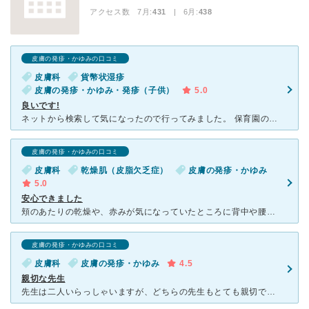
アクセス数 7月:
431
| 6月:
438
皮膚の発疹・かゆみの口コミ
皮膚科
貨幣状湿疹
皮膚の発疹・かゆみ・発疹（子供）
5.0
良いです!
ネットから検索して気になったので行ってみました。 保育園の園長先生もオススメしていたので、信頼できる病院だと思います。 他の皮膚科や小児科でいただいた薬では全く効果がなく、キリが無いと思ったのでこ
皮膚の発疹・かゆみの口コミ
皮膚科
乾燥肌（皮脂欠乏症）
皮膚の発疹・かゆみ
5.0
安心できました
頬のあたりの乾燥や、赤みが気になっていたところに背中や腰までかゆくなってしまったので、受診しました。 新しく綺麗な建物で、中はこじんまりとし明るく清潔感がありました。 先生は二人いて、私は女医さん
皮膚の発疹・かゆみの口コミ
皮膚科
皮膚の発疹・かゆみ
4.5
親切な先生
先生は二人いらっしゃいますが、どちらの先生もとても親切で、丁寧に説明してくれました。こちらの質問にも嫌な顔ひとつせず、答えてくれました。 待ち時間もそんなに長くなく、順番もわかるようになっているので