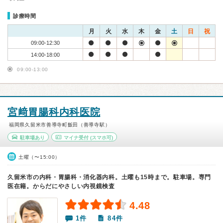
診療時間
月
火
水
木
金
土
日
祝
09:00-12:30
14:00-18:00
09:00-13:00
宮﨑胃腸科内科医院
福岡県久留米市善導寺町飯田（善導寺駅）
駐車場あり
マイナ受付
(スマホ可)
土曜（〜15:00）
久留米市の内科・胃腸科・消化器内科。土曜も15時まで。駐車場。専門
医在籍。からだにやさしい内視鏡検査
4.48
1件
84件