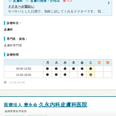
皮膚科
皮膚の発疹・かゆみ
5.0
ドクターが面白い
サバサバとした口調で、気軽に話してくれるドクターです。 院内は清潔感があり、スッキリしています。 いつも数人の患者さんは待ち合い室で同席しますが、へんな圧迫感はなく待ちやすいです。 ナースの方も
診療科目：
皮膚科
専門医・資格：
皮膚科専門医
診療時間
月
火
水
木
金
土
日
祝
09:00-13:00
14:30-18:00
14:30-16:00
久永内科皮膚科医院
医療法人 豊永会
福岡県豊前市塔田