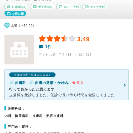
駐車場あり
電子決済可
ネット予約
マイナ受付
女医在籍
土曜（〜16:00）
3.49
1件
アクセス数 7月:
458
| 6月:
414
皮膚の発疹・かゆみの口コミ
皮膚科
皮膚の発疹・かゆみ
5.0
行って良かったと思えます
皮膚科を受診しました。初診で長い待ち時間を覚悟してましたが、web予約で短く済みました。 診察は丁寧に患部を診てくださり、話しもよく聞いて頂けます。不安も払拭出来て安心しました。 皮膚科はステキな
診療科目：
内科、糖尿病科、皮膚科、美容皮膚科
専門医・資格：