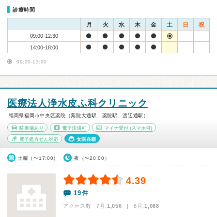
診療時間
月
火
水
木
金
土
日
祝
09:00-12:30
14:00-18:00
09:00-13:00
医療法人浄水皮ふ科クリニック
福岡県福岡市中央区薬院（薬院大通駅、薬院駅、渡辺通駅）
駐車場あり
電子決済可
マイナ受付
(スマホ可)
電子処方せん対応
女医在籍
土曜（〜17:00）
夜（〜20:00）
4.39
19件
アクセス数 7月:
1,056
| 6月:
1,088