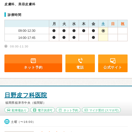
皮膚科、美容皮膚科
診療時間
月
火
水
木
金
土
日
祝
09:00-12:30
14:00-17:45
08:00-11:30
ネット予約
電話
公式サイト
日野皮フ科医院
福岡県福津市中央（福間駅）
駐車場あり
電子決済可
ネット予約
マイナ受付
(スマホ可)
土曜（〜16:00）