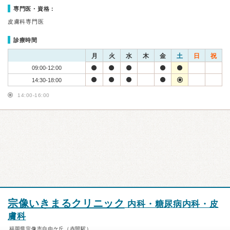
専門医・資格：
皮膚科専門医
診療時間
月
火
水
木
金
土
日
祝
09:00-12:00
14:30-18:00
14:00-16:00
宗像いきまるクリニック
内科・糖尿病内科・皮
膚科
福岡県宗像市自由ケ丘（赤間駅）