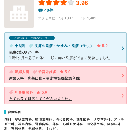
3.96
40件
アクセス数 7月:
1,413
| 6月:
1,461
皮膚の発疹・かゆみの口コミ
小児科
皮膚の発疹・かゆみ・発疹（子供）
5.0
先生の説明が丁寧
1歳4ヶ月の息子の体中・顔に赤い発疹ができて受診しました。徳洲会で診てもらう前に別の皮膚科と小児科に行きましたが診断結果に納得できず(皮膚科は発疹を見る事もなくただの洗いすぎという診断でした)発疹がで
産婦人科
子宮外妊娠
5.0
産婦人科 卵巣出血＋異所性妊娠緊急入院
耳鼻咽喉科
5.0
とても良く対応してくださいました。
診療科目：
内科、呼吸器内科、循環器内科、消化器内科、糖尿病科、リウマチ科、アレル
ギー科、神経内科、腎臓内科、外科、心臓血管外科、消化器外科、脳神経外
科、整形外科、形成外科、リハビ…