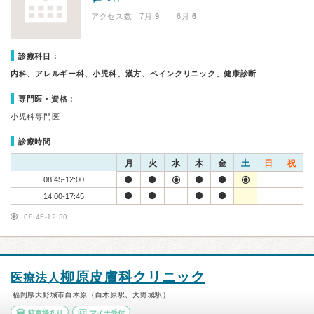
アクセス数 7月:
9
| 6月:
6
診療科目：
内科、アレルギー科、小児科、漢方、ペインクリニック、健康診断
専門医・資格：
小児科専門医
診療時間
月
火
水
木
金
土
日
祝
08:45-12:00
14:00-17:45
08:45-12:30
柳原皮膚科クリニック
医療法人
福岡県大野城市白木原（白木原駅、大野城駅）
駐車場あり
マイナ受付