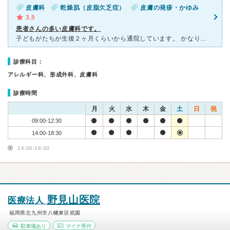
皮膚科
乾燥肌（皮脂欠乏症）
皮膚の発疹・かゆみ
3.5
患者さんの多い皮膚科です。
子どもがたちが生後２ヶ月くらいから通院しています。 かなりひどい乳児湿疹を繰り返していたのでステロイドを処方され治療に時間がかりましたがきれいになりました。 冬の時期は乾燥も酷く、保湿剤を処方して
診療科目：
アレルギー科、形成外科、皮膚科
診療時間
月
火
水
木
金
土
日
祝
09:00-12:30
14:00-18:30
14:00-16:00
野見山医院
医療法人
福岡県北九州市八幡東区祇園
駐車場あり
マイナ受付