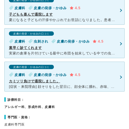
皮膚の発疹・かゆみの口コミ
皮膚科
皮膚の発疹・かゆみ
4.5
子どもも喜んで通院します
夏になると子どもの汗疹やかぶれでお世話になりました。患者さんはそれなりに多く待つこともありますが、清潔感のある待合室ですし、何よりキッズスペースにあるおもちゃが魅力的で待つことが苦にはなりません。木の
皮膚の発疹・かゆみの口コミ
皮膚科
虫刺され
皮膚の発疹・かゆみ
4.5
素早く診てくれます
実家の倉庫を片付けている最中に布団を始末している中での虫刺されにあい、腕・腹・腿に多数の虫刺されによる赤い直径2センチ程の丸い腫れが出来来院しました。 この病院は、病院前に駐車場がありますので車での
皮膚の発疹・かゆみの口コミ
皮膚科
皮膚の発疹・かゆみ
4.5
カミソリ負けで通院しました。
[症状・来院理由] 顔そりをした翌日に、顔全体に腫れ、赤味、かゆみがでたため、近くの皮膚科を検索していきました。 [医師の診断・治療法] 問診票をもとに、診察していただき、カミソリ負けによるもの
診療科目：
アレルギー科、形成外科、皮膚科
専門医・資格：
皮膚科専門医