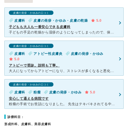
皮膚の発疹・かゆみの口コミ
皮膚科
皮膚の発疹・かゆみ・皮膚の乾燥
5.0
子どもも大人も一番安心できる皮膚科
子どもの手足の乾燥から湿疹のようになってしまったので、保湿剤をいただきたくて行きました。いつもお世話になっている小児科さんと近かった、という理由だけで伺いましたが、受付の方もとても感じがよく、待ってい
皮膚の発疹・かゆみの口コミ
皮膚科
アトピー性皮膚炎
皮膚の発疹・かゆみ
5.0
アトピーで受診。説明も丁寧。
大人になってからアトピーになり、ストレスが多くなると悪化していましたが、ここ1ヶ月でまたひどくなり、病院を変えたいのもあって受診しました。 場所も地下鉄薬院大通り駅からすぐだしわかりやすかったです。
皮膚の発疹・かゆみの口コミ
皮膚科
粉瘤
皮膚の発疹・かゆみ
5.0
安心して通える病院です
粉瘤の手術でお世話になりました。 先生はテキパキされてる中でも説明は丁寧で何よりとっても優しいです。 以前、近くの病院にお世話になった時に同じ女医さんでも、とっても辛い思いをしたことがあったので、
診療科目：
形成外科、皮膚科、美容皮膚科