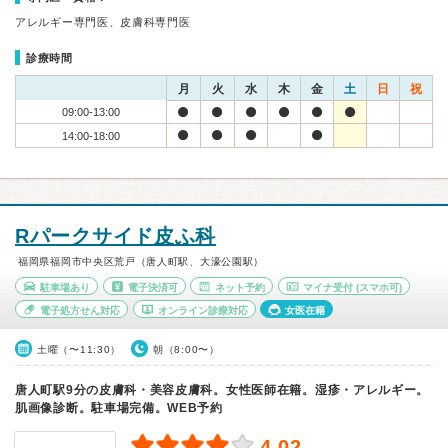
アレルギー専門医、皮膚科専門医
診療時間
月
火
水
木
金
土
日
祝
09:00-13:00
14:00-18:00
Rパークサイド皮ふ科
福岡県福岡市中央区荒戸（唐人町駅、大濠公園駅）
駐車場あり
電子決済可
ネット予約
マイナ受付
(スマホ可)
電子処方せん対応
オンライン診療対応
女医在籍
土曜（〜11:30）
朝（8:00〜）
唐人町駅9分の皮膚科・美容皮膚科。女性医師在籍。湿疹・アレルギー。
肌画像診断。駐車場完備。WEB予約
4.02