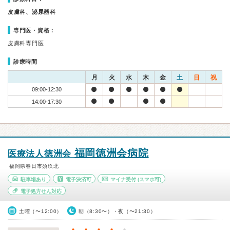
皮膚科、泌尿器科
専門医・資格：
皮膚科専門医
診療時間
月
火
水
木
金
土
日
祝
09:00-12:30
14:00-17:30
福岡徳洲会病院
医療法人徳洲会
福岡県春日市須玖北
駐車場あり
電子決済可
マイナ受付
(スマホ可)
電子処方せん対応
土曜（〜12:00）
朝（8:30〜）・夜（〜21:30）