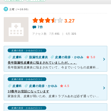
土曜（〜16:00）
3.27
7件
アクセス数 7月:
491
| 6月:
325
皮膚の発疹・かゆみの口コミ
皮膚科
脂漏性皮膚炎
皮膚の発疹・かゆみ
5.0
長年脂漏性皮膚炎に悩まされていましたが。。。
長年脂漏性皮膚炎に悩まされていて、今までいくつもの皮膚科に通いましたが殆どの皮膚科では抗真菌剤（ローション及び軟膏剤）を処方されましたが、効果がありませんでした。 頭のかゆみと湿疹がひどくなり、知人
皮膚の発疹・かゆみの口コミ
皮膚科
皮膚の発疹・かゆみ
4.5
10数年お世話になっています
家族全員、皮膚が弱いため、皮膚トラブルあれば必ず通っています。適切に処方された薬を塗ると、数日でみるみるうちに良くなります。発疹ある際は、熱いお風呂はダメ、洗い物はゴム手袋を必ずつけて、など生活上の注
皮膚の発疹・かゆみの口コミ