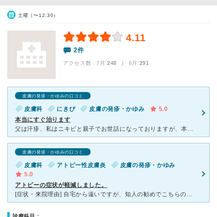
土曜（〜12:30）
4.11
2件
アクセス数 7月:
248
| 6月:
291
皮膚の発疹・かゆみの口コミ
皮膚科
にきび
皮膚の発疹・かゆみ
5.0
本当にすぐ治ります
父は汗疹、私はニキビと親子でお世話になっておりますが、本当にすぐに治ります。 ストレスによるニキビが本当に酷くできてしまい、市販薬では全く治らなかったため、受診しました。先生からニキビ治療は時間が掛
皮膚の発疹・かゆみの口コミ
皮膚科
アトピー性皮膚炎
皮膚の発疹・かゆみ
5.0
アトピーの症状が軽減しました。
[症状・来院理由] 自宅から遠いですが、知人の勧めでこちらの病院に行きました。 軽度のアトピー性皮膚炎の娘がお世話になっています。 肘、膝の裏などを中心にカサカサした湿疹ができ、かゆみも強く
診療科目：