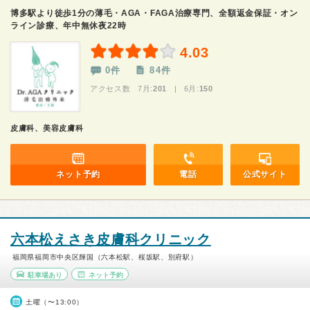
博多駅より徒歩1分の薄毛・AGA・FAGA治療専門、全額返金保証・オン
ライン診療、年中無休夜22時
4.03
0件
84件
アクセス数 7月:
201
| 6月:
150
皮膚科、美容皮膚科
ネット予約
電話
公式サイト
六本松えさき皮膚科クリニック
福岡県福岡市中央区輝国（六本松駅、桜坂駅、別府駅）
駐車場あり
ネット予約
土曜（〜13:00）