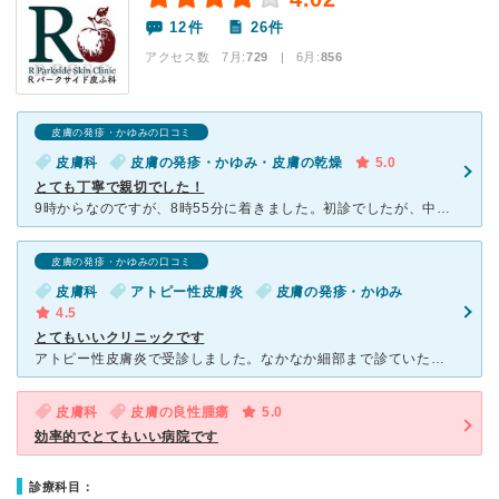
12件
26件
アクセス数 7月:
729
| 6月:
856
皮膚の発疹・かゆみの口コミ
皮膚科
皮膚の発疹・かゆみ・皮膚の乾燥
5.0
とても丁寧で親切でした！
9時からなのですが、8時55分に着きました。初診でしたが、中に入った後も5分くらいでとてもスムーズでした。 看護師さんも丁寧にカウンセリングしてくださり、先生も寄り添ってくださり、「分からないことあ
皮膚の発疹・かゆみの口コミ
皮膚科
アトピー性皮膚炎
皮膚の発疹・かゆみ
4.5
とてもいいクリニックです
アトピー性皮膚炎で受診しました。なかなか細部まで診ていただけるクリニックが少ない中、こちらの院長は病変部の状態や聞き取りなどきちんと行っていただき、処方してくださいました。 今は症状も落ち着いていて
皮膚科
皮膚の良性腫瘍
5.0
効率的でとてもいい病院です
診療科目：