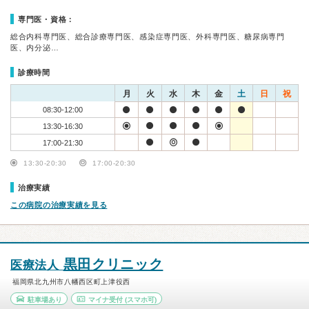
専門医・資格：
総合内科専門医、総合診療専門医、感染症専門医、外科専門医、糖尿病専門
医、内分泌…
診療時間
月
火
水
木
金
土
日
祝
08:30-12:00
13:30-16:30
17:00-21:30
13:30-20:30
17:00-20:30
治療実績
この病院の治療実績を見る
黒田クリニック
医療法人
福岡県北九州市八幡西区町上津役西
駐車場あり
マイナ受付
(スマホ可)