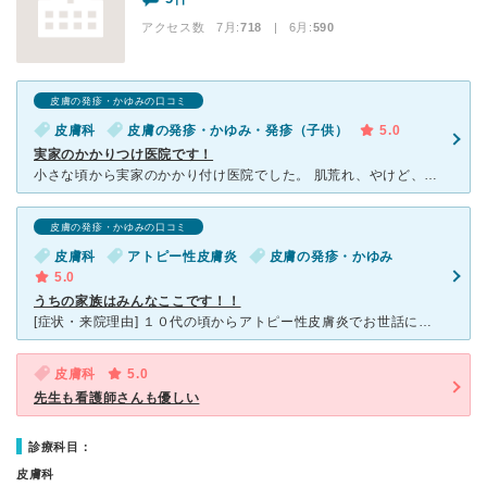
アクセス数 7月:
718
| 6月:
590
皮膚の発疹・かゆみの口コミ
皮膚科
皮膚の発疹・かゆみ・発疹（子供）
5.0
実家のかかりつけ医院です！
小さな頃から実家のかかり付け医院でした。 肌荒れ、やけど、ニキビ、虫刺され、弟のアトピー、アレルギー、じんましん、水虫、湿疹、母の帯状疱疹 ありとあらゆる皮膚のトラブルで何かあったら直ぐに駆け込み
皮膚の発疹・かゆみの口コミ
皮膚科
アトピー性皮膚炎
皮膚の発疹・かゆみ
5.0
うちの家族はみんなここです！！
[症状・来院理由] １０代の頃からアトピー性皮膚炎でお世話になってます。初めは何か湿疹がよく出来て汗疹の酷くなった物かと思い受診。そこで初めて自分がアトピー性皮膚炎だと診断されました。他の病院にも行
皮膚科
5.0
先生も看護師さんも優しい
診療科目：
皮膚科