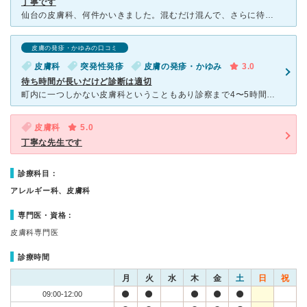
丁寧です
仙台の皮膚科、何件かいきました。混むだけ混んで、さらに待たされたあげく、あっという間に終わる診断…。痒がっては、ただれたりの繰り返しで結局『乾燥肌』とのこと。クリームや飲み薬はいただいたものの、全くよ
皮膚の発疹・かゆみの口コミ
皮膚科
突発性発疹
皮膚の発疹・かゆみ
3.0
待ち時間が長いだけど診断は適切
町内に一つしかない皮膚科ということもあり診察まで4〜5時間待つことがあります。予約方法ですが、初診は来院しないと予約できませんが、２回目以降はWEBで予約することができます。 受診した感想ですが、自
皮膚科
5.0
丁寧な先生です
診療科目：
アレルギー科、皮膚科
専門医・資格：
皮膚科専門医
診療時間
月
火
水
木
金
土
日
祝
09:00-12:00