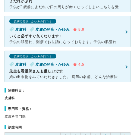
よだれかぶれ
子供が1歳前によだれで口の周りが赤くなってしまいこちらを受診しました。 前に祖母がこちらの病院で診てもらいとてもいい先生だと言っていたのでこちらに行きました。 午前中に行ったらすごく混んでいたので
皮膚の発疹・かゆみの口コミ
皮膚科
皮膚の発疹・かゆみ
5.0
いくと必ずすぐ良くなります！
子供の肌荒れ、湿疹でお世話になっております。子供の肌荒れがひどく、加湿しても治らないのでこちらの病院に行きました。 診察は優しく話かけるようにしてくれ、子供用のおもちゃも貸してくれたりしたので、いつ
皮膚の発疹・かゆみの口コミ
皮膚科
皮膚の発疹・かゆみ
4.5
先生も看護師さんも優しいです
娘の出来物をみていただきました。 病気の名前、どんな治療法があって、その中でどの治療を行うのかなどが書かれた紙を用意した上で分かりやすく説明して下さるので、安心して治療が受けられました。 娘の場合
診療科目：
皮膚科
専門医・資格：
皮膚科専門医
診療時間