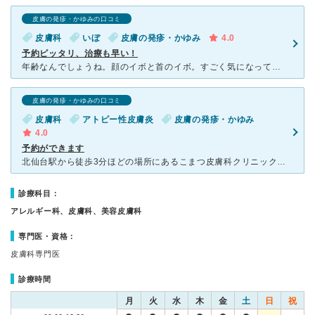
皮膚の発疹・かゆみの口コミ
皮膚科
いぼ
皮膚の発疹・かゆみ
4.0
予約ピッタリ、治療も早い！
年齢なんでしょうね。顔のイボと首のイボ。すごく気になっていたのですが、高かったらどうしよう、なんて考えてるうちにイボも増えて。友人から教えてもらい保険証が使えるから安く取れたと言われて、さっそく予約を
皮膚の発疹・かゆみの口コミ
皮膚科
アトピー性皮膚炎
皮膚の発疹・かゆみ
4.0
予約ができます
北仙台駅から徒歩3分ほどの場所にあるこまつ皮膚科クリニックの最も良い特徴は予約ができ、待ち時間が少ないということです。 アトピー性皮膚炎で定期的に通っていた子供が毎月苦もなく通えたのは待ち時間が少な
診療科目：
アレルギー科、皮膚科、美容皮膚科
専門医・資格：
皮膚科専門医
診療時間
月
火
水
木
金
土
日
祝