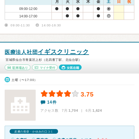
月
火
水
木
金
土
日
祝
09:00-12:00
14:00-17:00
09:00-11:30
14:00-16:30
イギスクリニック
医療法人社団
宮城県仙台市青葉区上杉（北四番丁駅、北仙台駅）
駐車場あり
マイナ受付
女医在籍
土曜（〜17:00）
3.75
14件
アクセス数 7月:
1,704
| 6月:
1,624
皮膚の発疹・かゆみの口コミ