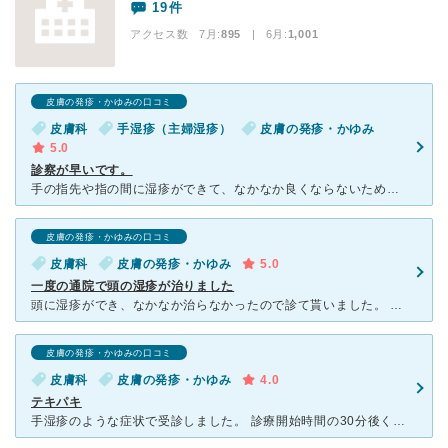
19件
アクセス数 7月:
895
| 6月:
1,001
皮膚の発疹・かゆみの口コミ
皮膚科
手湿疹（主婦湿疹）
皮膚の発疹・かゆみ
5.0
診察が早いです。
手の指先や指の間に湿疹ができて、なかなか良くならないために受診しました。診察は院長先生でした。話をじっくり聞いてくれ、軟膏が処方されました。 調剤薬局に行くのではなく、院内での処方でした。会計の
皮膚の発疹・かゆみの口コミ
皮膚科
皮膚の発疹・かゆみ
5.0
一度の通院で頭の湿疹が治りました
頭に湿疹ができ、なかなか治らなかったので診て貰いました。 「脂漏性湿疹なのでシャンプーを丁寧にしてください」と言われました。 毎日シャンプーをしていたのですが、一度に２回に増やし 頭皮を念入りに
皮膚の発疹・かゆみの口コミ
皮膚科
皮膚の発疹・かゆみ
4.0
テキパキ
手湿疹のような症状で受診しました。 診療開始時間の30分後くらいに行きましたが、待合室の席がほとんど埋まるくらい混んでいて、相当待つだろうなと思いましたが、待ったのは2〜30分くらいかな？案外早く診