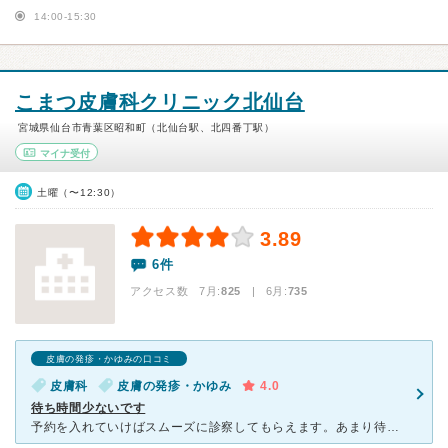
14:00-15:30
こまつ皮膚科クリニック北仙台
宮城県仙台市青葉区昭和町（北仙台駅、北四番丁駅）
マイナ受付
土曜（〜12:30）
3.89
6件
アクセス数 7月:
825
| 6月:
735
皮膚の発疹・かゆみの口コミ
皮膚科
皮膚の発疹・かゆみ
4.0
待ち時間少ないです
予約を入れていけばスムーズに診察してもらえます。あまり待ち時間がかかったことがありません。 鼻周りの荒れ、指先の荒れで通院しましたが、塗り薬の他にも花粉症の薬なども出してもらえました。なかなか頻繁に