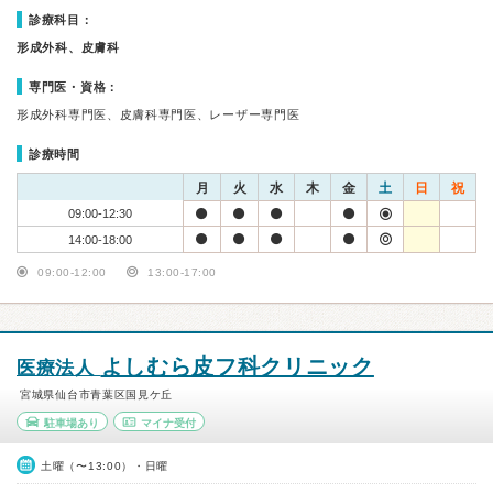
診療科目：
形成外科、皮膚科
専門医・資格：
形成外科専門医、皮膚科専門医、レーザー専門医
診療時間
月
火
水
木
金
土
日
祝
09:00-12:30
14:00-18:00
09:00-12:00
13:00-17:00
よしむら皮フ科クリニック
医療法人
宮城県仙台市青葉区国見ケ丘
駐車場あり
マイナ受付
土曜（〜13:00）・日曜