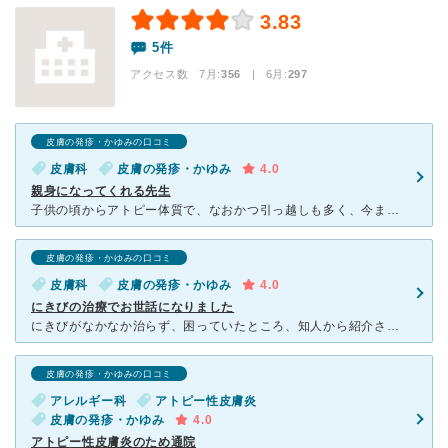
3.83
5件
アクセス数 7月:
356
| 6月:
297
皮膚の発疹・かゆみの口コミ
皮膚科
皮膚の発疹・かゆみ
4.0
親身になってくれる先生
子供の頃からアトピー体質で、なおかつ引っ越しも多く、今までかなり多くの皮膚科を受診してきました。こちらの先生は私が出会った中で、一番親身になってくださった先生です。皮膚科は、慢性的なアトピー患者に対し
皮膚の発疹・かゆみの口コミ
皮膚科
皮膚の発疹・かゆみ
4.0
にきびの治療でお世話になりました
にきびがなかなか治らず、困っていたところ、知人から紹介されてよしむら皮膚科でお世話になりました。 病院はいつも混んでいて、その腕の良さが評判なのも納得です。 先生は人柄がよく、なかなか治らないにき
皮膚の発疹・かゆみの口コミ
アレルギー科
アトピー性皮膚炎
皮膚の発疹・かゆみ
4.0
アトピー性皮膚炎のため通院