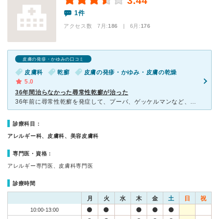
3.44
1件
アクセス数 7月:
186
| 6月:
176
皮膚の発疹・かゆみの口コミ
皮膚科
乾癬
皮膚の発疹・かゆみ・皮膚の乾燥
5.0
36年間治らなかった尋常性乾癬が治った
36年前に尋常性乾癬を発症して、プーバ、ゲッケルマンなど、様々な治療を試しましたが治りませんでした。全身が白銀色の乾燥肌で、常に皮膚が剥がれ落ち、会社のデスクや自宅の部屋は、いつも私の皮膚だらけ。夏で
診療科目：
アレルギー科、皮膚科、美容皮膚科
専門医・資格：
アレルギー専門医、皮膚科専門医
診療時間
月
火
水
木
金
土
日
祝
10:00-13:00