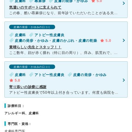
皮膚科
蕁麻疹
皮膚の発疹・かゆみ
5.0
気遣いのサポートに支えられて
この春、酷い蕁麻疹になり、前年診ていただいたことがある夫の「あのクリニックなら君に合うと思うよ」のアドバイスで駆け込みました。 これが通院のきっかけです。 何度目かの診察の時に顔の炎症についてお話する
皮膚の発疹・かゆみの口コミ
皮膚科
アトピー性皮膚炎
皮膚の発疹・かゆみ・皮膚のかぶれ・皮膚の乾燥
5.0
素晴らしい先生とスタッフ！！
ここ数年、顔が赤く腫れ（特に目の周り）、痒み、肌荒れで、沢山の皮膚科さんに行き相談させて頂きましたが、原因を特に追及することもなく、ステロイドもしくは弱いステロイドの薬を出されて終わる日々、、 一旦
皮膚の発疹・かゆみの口コミ
皮膚科
アトピー性皮膚炎
皮膚の発疹・かゆみ
5.0
寄り添いの診療に感謝
アトピー性皮膚炎で50年以上付き合っています。何度も病院を変え結果言われ続けたことは「体質だから治らない」と。もうこのまま一生終わるんだなと思っていました。こちらのクリニックを受診してしたところ、先生
診療科目：
アレルギー科、皮膚科
専門医・資格：
皮膚科専門医