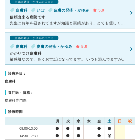
皮膚の発疹・かゆみの口コミ
皮膚科
いぼ
皮膚の発疹・かゆみ
5.0
信頼出来る病院です
先生はお年を召されてますが知識と実績があり、とても優しくじっくり見てくれます。 ウイルス性のいぼで通院しました。 液体窒素での治療ですが、 強めに焼いてと言えば、こちらの状況を伺いながら強めに焼
皮膚の発疹・かゆみの口コミ
皮膚科
皮膚の発疹・かゆみ
5.0
かかりつけ皮膚科
敏感肌なので、良くお世話になってます。 いつも混んでますが、火曜日が比較的空いてます。 ただし、季節の変わり目はいつでも混んでいるので、 避けた方がいいです。 受付の方、看護師さん皆さんとても
診療科目：
皮膚科
専門医・資格：
皮膚科専門医
診療時間
月
火
水
木
金
土
日
祝
09:00-13:00
14:30-17:30