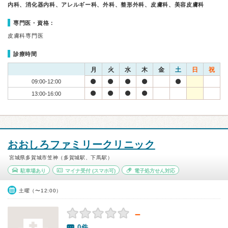
内科、消化器内科、アレルギー科、外科、整形外科、皮膚科、美容皮膚科
専門医・資格：
皮膚科専門医
診療時間
月
火
水
木
金
土
日
祝
09:00-12:00
13:00-16:00
おおしろファミリークリニック
宮城県多賀城市笠神（多賀城駅、下馬駅）
駐車場あり
マイナ受付
(スマホ可)
電子処方せん対応
土曜（〜12:00）
－
0件