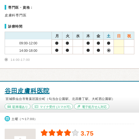
専門医・資格：
皮膚科専門医
診療時間
月
火
水
木
金
土
日
祝
09:00-12:00
14:00-18:00
14:00-17:00
谷田皮膚科医院
宮城県仙台市青葉区国分町（勾当台公園駅、北四番丁駅、大町西公園駅）
駐車場あり
マイナ受付
(スマホ可)
電子処方せん対応
土曜（〜17:00）
3.75