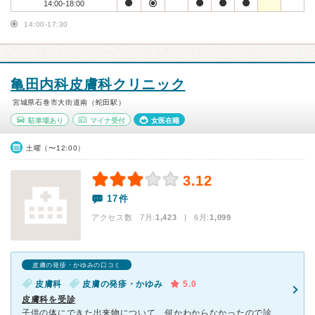
14:00-18:00
14:00-17:30
亀田内科皮膚科クリニック
宮城県石巻市大街道南（蛇田駅）
駐車場あり
マイナ受付
女医在籍
土曜（〜12:00）
3.12
17件
アクセス数 7月:
1,423
| 6月:
1,099
皮膚の発疹・かゆみの口コミ
皮膚科
皮膚の発疹・かゆみ
5.0
皮膚科を受診
子供の体にできた出来物について、何かわからなかったので診てもらいました。 平日の15時位だったと思いますが待合室は座る所がなく、立って待っている人もいる状態でした。 キッズスペースは広いです、待合