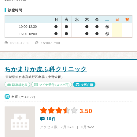
診療時間
月
火
水
木
金
土
日
祝
10:00-12:30
15:00-18:00
09:00-12:30
15:00-17:00
ちかまりか皮ふ科クリニック
宮城県仙台市宮城野区出花（中野栄駅）
駐車場あり
マイナ受付
(スマホ可)
女医在籍
土曜（〜13:00）
3.50
10件
アクセス数 7月:
573
| 6月:
522