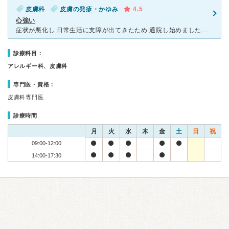
皮膚科
皮膚の発疹・かゆみ
4.5
心強い
症状が悪化し 日常生活に支障が出てきたため 通院し始めました。 かなりひどい状態からのスタートでしたので ３ヶ月通院し未だ通院中ですが完治に向け頑張っています。 わたしは過去のトラウマが
診療科目：
アレルギー科、皮膚科
専門医・資格：
皮膚科専門医
診療時間
月
火
水
木
金
土
日
祝
09:00-12:00
14:00-17:30