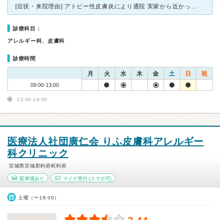
[症状・来院理由] アトピー性皮膚炎により通院 実家から近かったため昔からよく通院しておりました。 [医師の診断・治療法] 以前より通院しておりましたが基本的には症状をみて炎症が酷ければス
診療科目：
アレルギー科、皮膚科
診療時間
月
火
水
木
金
土
日
祝
09:00-13:00
15:00-19:00
医療法人社団廣仁会 りふ皮膚科アレルギー
科クリニック
宮城県宮城郡利府町利府
駐車場あり
マイナ受付
(スマホ可)
土曜（〜18:00）