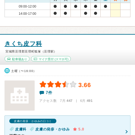
09:00-12:00
14:00-17:00
きくち皮フ科
宮城県亘理郡亘理町狐塚（亘理駅）
駐車場あり
マイナ受付
(スマホ可)
土曜（〜16:00）
3.66
7件
アクセス数 7月:
447
| 6月:
491
皮膚の発疹・かゆみの口コミ
皮膚科
皮膚の発疹・かゆみ
5.0