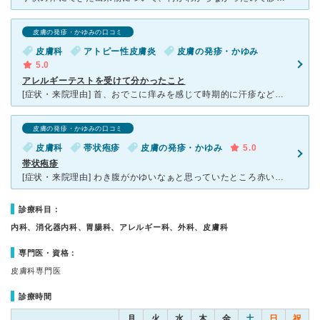
皮膚の発疹・かゆみの口コミ
皮膚科
アトピー性皮膚炎
皮膚の発疹・かゆみ
5.0
アレルギーテストを受けて分かったこと
[症状・来院理由] 首、おでこに痒みを感じて時期的に汗疹などからくる痒みと思い自宅にある薬を使用していました。 １週間ほど塗り続けてみましたが一向に効果がなく通院を決意。こちらの病院はいつも利用さ
皮膚の発疹・かゆみの口コミ
皮膚科
帯状疱疹
皮膚の発疹・かゆみ
5.0
帯状疱疹
[症状・来院理由] わき腹がかゆいなぁと思っていたところ赤い発疹がいくつかあり最初はダニだと思っていました。 数日後内側からチクチク…と今まで感じたことのない嫌な痛みが起こり「もしかして帯状疱疹？
診療科目：
内科、消化器内科、胃腸科、アレルギー科、外科、皮膚科
専門医・資格：
皮膚科専門医
診療時間
月
火
水
木
金
土
日
祝