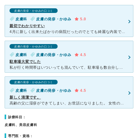
皮膚の発疹・かゆみの口コミ
皮膚科
皮膚の発疹・かゆみ
5.0
親切でわかりやすい
4月に新しく出来たばかりの病院だったのでとても綺麗な内装でした。先生は女医さんでとてもわかりやすく説明してくれました。アレルギーの治療となりましたがこれからどうしたいか？聞いてくれたり、どうするといい
皮膚の発疹・かゆみの口コミ
皮膚科
皮膚の発疹・かゆみ
4.5
駐車場大変でした
私が行く時間帯はいついっても混んでいて、駐車場も数台分しかないので少し大変です。 待合室は広くはなくキッズスペースもないけど、絵本があるので子供は飽きずに待てました。 先生はサバサバした女医さんで
皮膚の発疹・かゆみの口コミ
皮膚科
皮膚の発疹・かゆみ
4.5
新しく清潔です。
高齢の父に湿疹ができてしまい、お世話になりました。 女性の優しい先生です。 施設も新しく、清潔感があり、スタッフの皆さんも、優しいです。 とても良い先生だと、父も申しておりました。 で
診療科目：
皮膚科、美容皮膚科
専門医・資格：