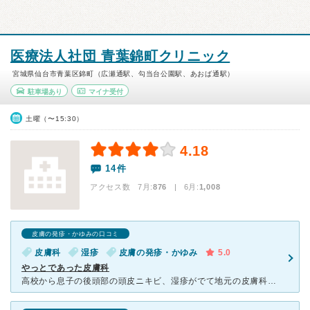
医療法人社団 青葉錦町クリニック
宮城県仙台市青葉区錦町（広瀬通駅、勾当台公園駅、あおば通駅）
駐車場あり
マイナ受付
土曜（〜15:30）
4.18
14件
アクセス数 7月:
876
| 6月:
1,008
皮膚の発疹・かゆみの口コミ
皮膚科
湿疹
皮膚の発疹・かゆみ
5.0
やっとであった皮膚科
高校から息子の後頭部の頭皮ニキビ、湿疹がでて地元の皮膚科にいってましたが完治することがなく進学で今年の春から仙台市に、、皮膚科を色々調べてこちらの病院を本日受診しました。 看護士さんの細かい問診とて