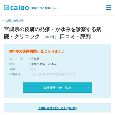
« 全国の検索結果
宮城県の皮膚の発疹・かゆみを診察する病
院・クリニック
口コミ・評判
（367件）
367件の医療機関が見つかりました
エリア・駅
宮城県
症状
皮膚の発疹・かゆみ
名称
なし
詳細条件
なし (曜日や時間帯を指定できます)
条件変更・絞り込み
土曜日診療で絞り込む (321件)