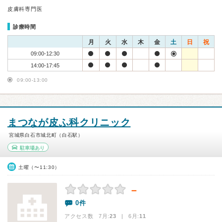
皮膚科専門医
診療時間
月
火
水
木
金
土
日
祝
09:00-12:30
14:00-17:45
09:00-13:00
まつなが皮ふ科クリニック
宮城県白石市城北町（白石駅）
駐車場あり
土曜（〜11:30）
－
0件
アクセス数 7月:
23
| 6月:
11