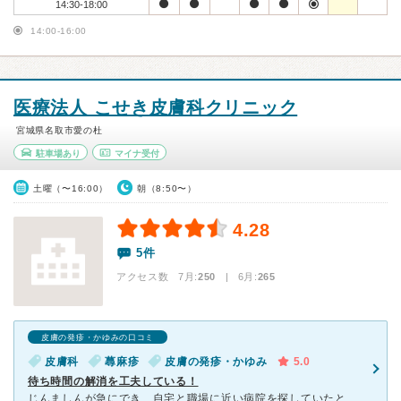
14:30-18:00
14:00-16:00
医療法人 こせき皮膚科クリニック
宮城県名取市愛の杜
駐車場あり
マイナ受付
土曜（〜16:00）
朝（8:50〜）
4.28
5件
アクセス数 7月:
250
| 6月:
265
皮膚の発疹・かゆみの口コミ
皮膚科
蕁麻疹
皮膚の発疹・かゆみ
5.0
待ち時間の解消を工夫している！
じんましんが急にでき、自宅と職場に近い病院を探していたところ、職場の先輩がおすすめしてくれました。 待ち時間が長い皮膚科が多い中、受付人数をきちんと管理し、携帯電話であと何人かが確認できるシステムが