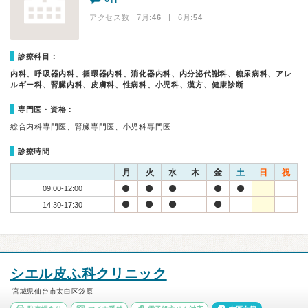
アクセス数 7月:
46
| 6月:
54
診療科目：
内科、呼吸器内科、循環器内科、消化器内科、内分泌代謝科、糖尿病科、アレ
ルギー科、腎臓内科、皮膚科、性病科、小児科、漢方、健康診断
専門医・資格：
総合内科専門医、腎臓専門医、小児科専門医
診療時間
月
火
水
木
金
土
日
祝
09:00-12:00
14:30-17:30
シエル皮ふ科クリニック
宮城県仙台市太白区袋原