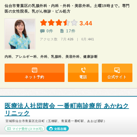
仙台市青葉区の乳腺外科・内科・外科・美容外科。土曜19時まで。専門
医の女性院長。乳がん検診・ピル処方
3.44
0件
17件
アクセス数 7月:
426
| 6月:
441
内科、アレルギー科、外科、乳腺科、美容外科、健康診断
ネット予約
電話
公式サイト
医療法人社団茜会 一番町南診療所 あかねク
リニック
宮城県仙台市青葉区北目町（五橋駅、青葉通一番町駅、あおば通駅）
マイナ受付
(スマホ可)
女医在籍