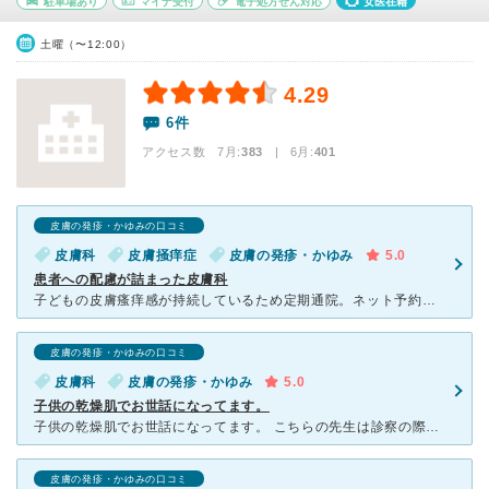
駐車場あり
マイナ受付
電子処方せん対応
女医在籍
土曜（〜12:00）
4.29
6件
アクセス数 7月:
383
| 6月:
401
皮膚の発疹・かゆみの口コミ
皮膚科
皮膚掻痒症
皮膚の発疹・かゆみ
5.0
患者への配慮が詰まった皮膚科
子どもの皮膚瘙痒感が持続しているため定期通院。ネット予約ができ、10番以内になったら院内で受付をするようにするシステム。 待てない子どもを長い時間院内で待たすこともないのでとても助かります。中には小
皮膚の発疹・かゆみの口コミ
皮膚科
皮膚の発疹・かゆみ
5.0
子供の乾燥肌でお世話になってます。
子供の乾燥肌でお世話になってます。 こちらの先生は診察の際、全身を丁寧に見てくもらえるので安心できます。 子供肌のお手入れで悩んでいましたが、スキンケアを詳しく教えてもらい、以前と比べて、しっ
皮膚の発疹・かゆみの口コミ