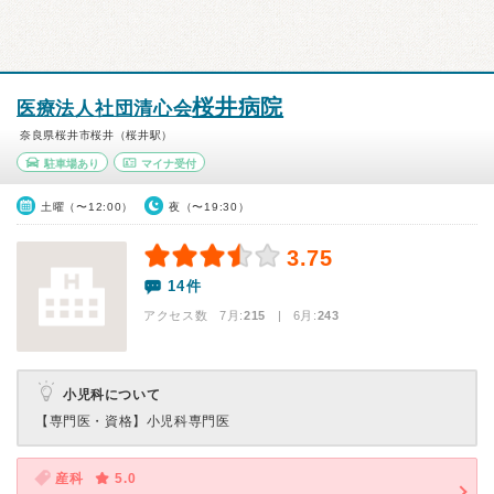
桜井病院
医療法人社団清心会
奈良県桜井市桜井（桜井駅）
駐車場あり
マイナ受付
土曜（〜12:00）
夜（〜19:30）
3.75
14件
アクセス数 7月:
215
| 6月:
243
小児科について
【専門医・資格】
小児科専門医
産科
5.0