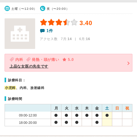
土曜（〜12:00）
夜（〜20:00）
3.40
1件
アクセス数 7月:
14
| 6月:
16
内科
発熱・頭が痛い
5.0
上品な女医の先生です
診療科目：
小児科
、内科、放射線科
診療時間
月
火
水
木
金
土
日
祝
09:00-12:00
18:00-20:00