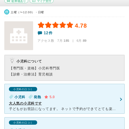
駐車場あり
マイナ受付
土曜（〜12:00）・日曜
4.78
12件
アクセス数 7月:
185
| 6月:
89
小児科について
【専門医・資格】
小児科専門医
【診療・治療法】
育児相談
小児科の口コミ
小児科
発熱
5.0
大人気の小児科です
子どもがお世話になってます。 ネットで予約ができてとても楽です。 人気だからか朝予約してもすぐいっぱいになるときが多いです。 発熱があるときは別室で待たせてもらうので、他の患者さんへの配慮もきち
小児科の口コミ