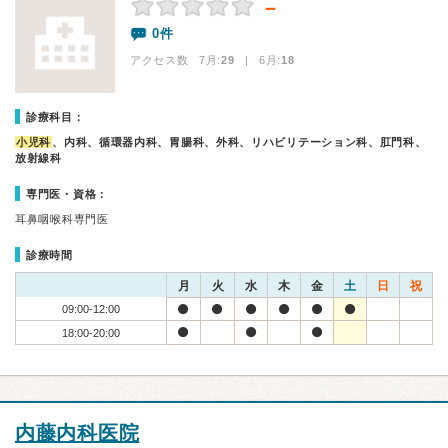
－
0件
アクセス数 7月:
29
| 6月:
18
診療科目：
小児科
、内科、循環器内科、胃腸科、外科、リハビリテーション科、肛門科、
放射線科
専門医・資格：
耳鼻咽喉科専門医
診療時間
月
火
水
木
金
土
日
祝
09:00-12:00
18:00-20:00
内藤内科医院