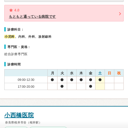
4.0
もともと通っている病院です
診療科目：
小児科
、内科、外科、放射線科
専門医・資格：
総合診療専門医
診療時間
月
火
水
木
金
土
日
祝
09:00-12:30
17:00-20:00
小西橋医院
奈良県桜井市谷（桜井駅）