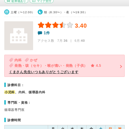
駐車場あり
マイナ受付
土曜（〜12:00）
朝（8:30〜）・夜（〜19:30）
3.40
1件
アクセス数 7月:
36
| 6月:
40
内科
かぜ
発熱・咳（セキ）・喉が痛い・発熱（子供）
4.5
くまさん先生いつもありがとうございます
診療科目：
小児科
、内科、循環器内科
専門医・資格：
循環器専門医
診療時間