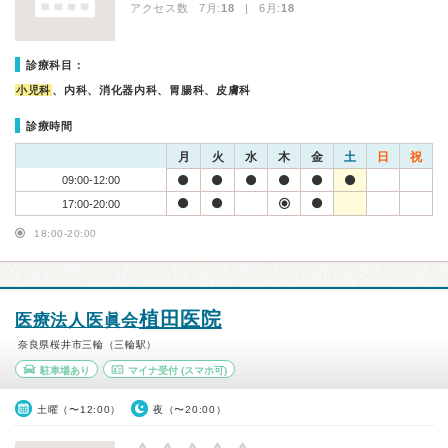
アクセス数 7月:
18
| 6月:
18
診療科目：
小児科
、内科、消化器内科、胃腸科、皮膚科
診療時間
月
火
水
木
金
土
日
祝
09:00-12:00
17:00-20:00
18:00-20:00
植田医院
医療法人医眞会
奈良県桜井市三輪（三輪駅）
駐車場あり
マイナ受付
(スマホ可)
土曜（〜12:00）
夜（〜20:00）