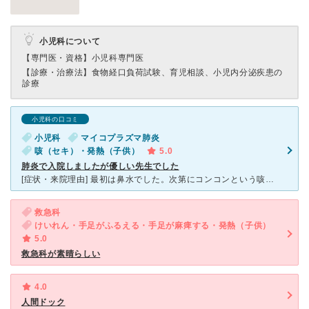
小児科について
【専門医・資格】
小児科専門医
【診療・治療法】
食物経口負荷試験、育児相談、小児内分泌疾患の
診療
小児科の口コミ
小児科
マイコプラズマ肺炎
咳（セキ）・発熱（子供）
5.0
肺炎で入院しましたが優しい先生でした
[症状・来院理由] 最初は鼻水でした。次第にコンコンという咳が出だし、38～39度の熱が出て、ゴホゴホという咳に変わりました。 近くの小児科で診てもらいましたが、「熱が続くようなら再受診」とのこと
救急科
けいれん・手足がふるえる・手足が麻痺する・発熱（子供）
5.0
救急科が素晴らしい
4.0
人間ドック