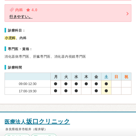
内科
4.0
行きやすい。
診療科目：
小児科
、内科
専門医・資格：
消化器病専門医、肝臓専門医、消化器内視鏡専門医
診療時間
月
火
水
木
金
土
日
祝
09:00-12:30
17:00-19:30
坂口クリニック
医療法人
奈良県桜井市桜井（桜井駅）