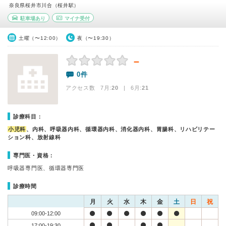
奈良県桜井市川合（桜井駅）
駐車場あり
マイナ受付
土曜（〜12:00）
夜（〜19:30）
－
0件
アクセス数 7月:
20
| 6月:
21
診療科目：
小児科
、内科、呼吸器内科、循環器内科、消化器内科、胃腸科、リハビリテー
ション科、放射線科
専門医・資格：
呼吸器専門医、循環器専門医
診療時間
月
火
水
木
金
土
日
祝
09:00-12:00
17:00-19:30