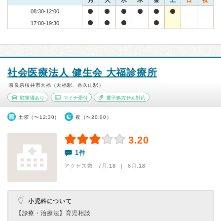
月
火
水
木
金
土
日
祝
08:30-12:00
17:00-19:30
社会医療法人 健生会 大福診療所
奈良県桜井市大福（大福駅、香久山駅）
駐車場あり
マイナ受付
電子処方せん対応
土曜（〜12:30）
夜（〜20:00）
3.20
1件
アクセス数 7月:
18
| 6月:
18
小児科について
【診療・治療法】
育児相談