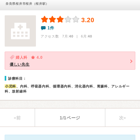
奈良県桜井市桜井（桜井駅）
3.20
1件
アクセス数 7月:
40
| 6月:
40
婦人科
4.0
優しい先生
診療科目：
小児科
、内科、呼吸器内科、循環器内科、消化器内科、胃腸科、アレルギー
科、放射線科
«前
1/1ページ
次»