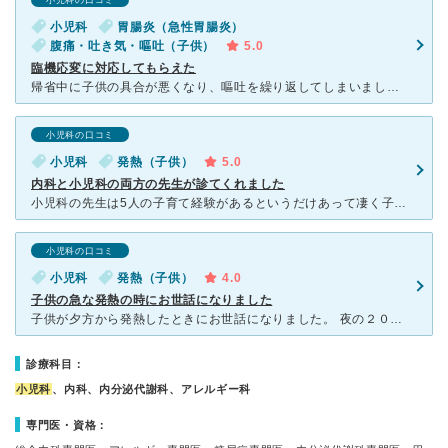
小児科の口コミ
小児科
胃腸炎（急性胃腸炎）
腹痛・吐き気・嘔吐（子供）
5.0
臨機応変に対応してもらえた
帰省中に子供の具合が悪くなり、嘔吐を繰り返してしまいました。 受診できるか何件かの病院に電話をかけましたが、コロナ禍であったためこれまで受診をしたことがない場合は受け入れできないと断られてしまいまし
小児科の口コミ
小児科
発熱（子供）
5.0
内科と小児科の両方の先生が診てくれました
小児科の先生は5人の子育て経験があるというだけあって凄く子供に優しいです。特に小児科と内科があるのが利点で、その時は小児科で風邪で行ったのですが、先生が風邪以外に気になるところがあるとおっしゃい、即そ
小児科の口コミ
小児科
発熱（子供）
4.0
子供の急な発熱の時にお世話になりました
子供が夕方から発熱したときにお世話になりました。 夜の２０時まで診察してくれます。 駐車場は広くて停めやすかったです。 院内は内科と小児科に分かれています。 小児科にはキッズスペースもあり、子
診療科目：
小児科
、内科、内分泌代謝科、アレルギー科
専門医・資格：