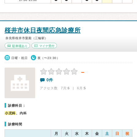
桜井市休日夜間応急診療所
奈良県桜井市粟殿（三輪駅）
駐車場あり
マイナ受付
日曜・祝日
夜（〜23:30）
－
0件
アクセス数 7月:
6
| 6月:
5
診療科目：
小児科
、内科
診療時間
月
火
水
木
金
土
日
祝