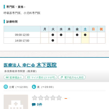
専門医・資格：
呼吸器専門医、小児科専門医
診療時間
月
火
水
木
金
土
日
祝
09:00-12:00
14:00-17:00
木下医院
医療法人 幸仁会
奈良県桜井市阿部（桜井駅）
駐車場あり
マイナ受付
(スマホ可)
電子処方せん対応
土曜（〜12:00）
夜（〜20:00）
－
0件