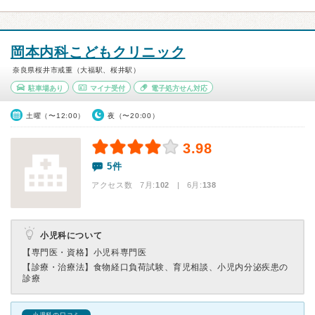
岡本内科こどもクリニック
奈良県桜井市戒重（大福駅、桜井駅）
駐車場あり
マイナ受付
電子処方せん対応
土曜（〜12:00）
夜（〜20:00）
3.98
5件
アクセス数 7月:
102
| 6月:
138
小児科について
【専門医・資格】
小児科専門医
【診療・治療法】
食物経口負荷試験、育児相談、小児内分泌疾患の
診療