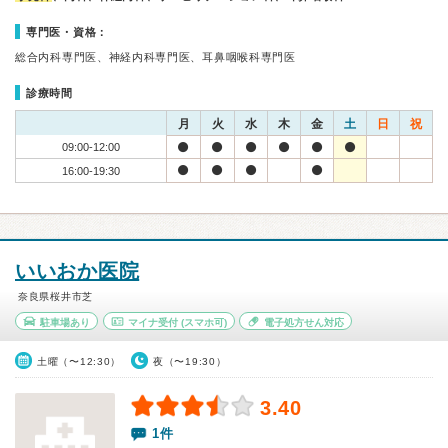
専門医・資格：
総合内科専門医、神経内科専門医、耳鼻咽喉科専門医
診療時間
月
火
水
木
金
土
日
祝
09:00-12:00
16:00-19:30
いいおか医院
奈良県桜井市芝
駐車場あり
マイナ受付
(スマホ可)
電子処方せん対応
土曜（〜12:30）
夜（〜19:30）
3.40
1件