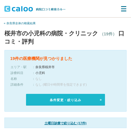
« 奈良県全体の検索結果
桜井市の小児科の病院・クリニック
口
（19件）
コミ・評判
19件の医療機関が見つかりました
エリア・駅
奈良県桜井市
診療科目
小児科
名称
なし
詳細条件
なし (曜日や時間帯を指定できます)
条件変更・絞り込み
土曜日診療で絞り込む (17件)