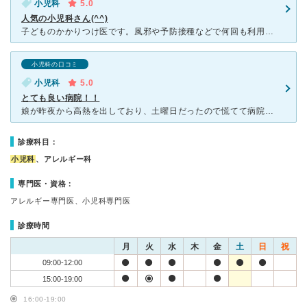
小児科
5.0
人気の小児科さん(^^)
子どものかかりつけ医です。風邪や予防接種などで何回も利用させていただいています。先生もスタッフの方も優しく安心して受診しています。ネットで予約できて助かりますが人気のため早い時間に満員になることが多い
小児科の口コミ
小児科
5.0
とても良い病院！！
娘が昨夜から高熱を出しており、土曜日だったので慌てて病院を探しました。かかりつけの小児科はすぐに予約いっぱいになり、他1件の小児科は発熱だと断られ、他2件は話し中と、電話が鳴りっぱなしで出ない...と
診療科目：
小児科
、アレルギー科
専門医・資格：
アレルギー専門医、小児科専門医
診療時間
月
火
水
木
金
土
日
祝
09:00-12:00
15:00-19:00
16:00-19:00