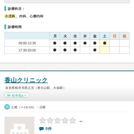
診療科目：
小児科
、内科、心療内科
診療時間
月
火
水
木
金
土
日
祝
09:00-12:30
17:30-20:00
香山クリニック
奈良県桜井市西之宮（香久山駅、大福駅）
駐車場あり
土曜（〜16:00）・日曜
－
0件