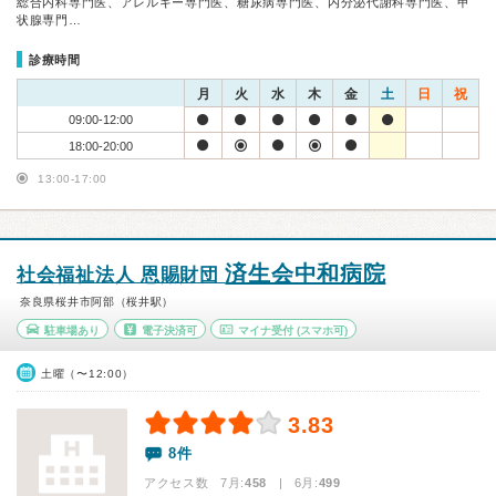
総合内科専門医、アレルギー専門医、糖尿病専門医、内分泌代謝科専門医、甲
状腺専門…
診療時間
月
火
水
木
金
土
日
祝
09:00-12:00
18:00-20:00
13:00-17:00
済生会中和病院
社会福祉法人 恩賜財団
奈良県桜井市阿部（桜井駅）
駐車場あり
電子決済可
マイナ受付
(スマホ可)
土曜（〜12:00）
3.83
8件
アクセス数 7月:
458
| 6月:
499