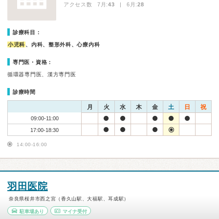
アクセス数 7月:
43
| 6月:
28
診療科目：
小児科
、内科、整形外科、心療内科
専門医・資格：
循環器専門医、漢方専門医
診療時間
月
火
水
木
金
土
日
祝
09:00-11:00
17:00-18:30
14:00-16:00
羽田医院
奈良県桜井市西之宮（香久山駅、大福駅、耳成駅）
駐車場あり
マイナ受付