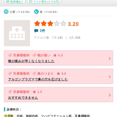
駐車場あり
マイナ受付
(スマホ可)
土曜（〜12:00）
夜（〜19:30）
3.20
3件
アクセス数 7月:
181
| 6月:
228
耳鼻咽喉科
喉が痛い
4.5
喉の痛みが早くなくなりました
耳鼻咽喉科
鼻のつまり
4.0
アルゴンプラズマで鼻の穴を広げました
耳鼻咽喉科
1.5
おすすめできません
診療科目：
小児科
、内科、神経内科、リハビリテーション科、耳鼻咽喉科