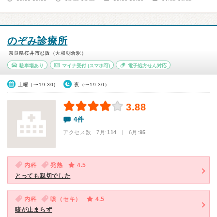
のぞみ診療所
奈良県桜井市忍阪（大和朝倉駅）
駐車場あり
マイナ受付
(スマホ可)
電子処方せん対応
土曜（〜19:30）
夜（〜19:30）
3.88
4件
アクセス数 7月:
114
| 6月:
95
内科
発熱
4.5
とっても親切でした
内科
咳（セキ）
4.5
咳が止まらず