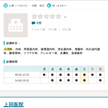
土曜（〜18:15）・日曜・祝日
朝（8:30〜）
－
0件
アクセス数 7月:
28
| 6月:
16
診療科目：
小児科
、内科、呼吸器内科、循環器内科、消化器内科、胃腸科、内分泌代謝
科、糖尿病科、リウマチ科、アレルギー科、皮膚科、放射線科
診療時間
月
火
水
木
金
土
日
祝
08:30-12:15
14:00-18:15
上田医院