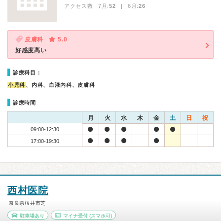
アクセス数 7月:
52
| 6月:
26
皮膚科
5.0
好感度高い
診療科目：
小児科
、内科、血液内科、皮膚科
診療時間
月
火
水
木
金
土
日
祝
09:00-12:30
17:00-19:30
西村医院
奈良県桜井市芝
駐車場あり
マイナ受付
(スマホ可)