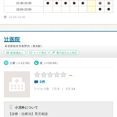
21:30-23:30
18:00-23:00
10:00-16:00
辻医院
奈良県桜井市巻野内（巻向駅）
駐車場あり
マイナ受付
電子処方せん対応
土曜（〜12:30）
夜（〜20:00）
－
0件
アクセス数 7月:
5
| 6月:
14
小児科について
【診療・治療法】
育児相談