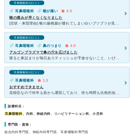
耳鼻咽喉科の口コミ
耳鼻咽喉科
喉が痛い
4.5
喉の痛みが早くなくなりました
[症状・来院理由] 喉の扁桃腺が腫れてしまい白いブツブツが見えていたので何かと思い診察にいきました。 又喉が締まる感じが続いていたので気になっていました。 [医師の診断・治療法] 先生がおっし
耳鼻咽喉科の口コミ
耳鼻咽喉科
鼻のつまり
4.0
アルゴンプラズマで鼻の穴を広げました
寝ると鼻詰まりが毎日ありティッシュが手放せないこと、いびきが酷いことから、おそらく鼻のアレルギーでいびきをかくんだろうな、と自分で判断し、レーザーで治療できると知って、こちらの病院が一番近かったので行
耳鼻咽喉科の口コミ
耳鼻咽喉科
1.5
おすすめできません
花粉症なので何年も前から通院しており、待ち時間も比較的短く、先生も物腰の柔らかい方でお気に入りの耳鼻咽喉科でした。 最近花粉症とは別の件で受診しました。 というのは、何年か前に風邪をこじらせた
診療科目：
耳鼻咽喉科
、内科、神経内科、リハビリテーション科、小児科
専門医・資格：
総合内科専門医、神経内科専門医、耳鼻咽喉科専門医