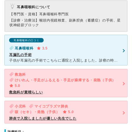
耳鼻咽喉科について
【専門医・資格】
耳鼻咽喉科専門医
【診療・治療法】
喉頭内視鏡検査、副鼻腔炎（蓄膿症）の手術、星
状神経節ブロック
耳鼻咽喉科の口コミ
耳鼻咽喉科
3.5
耳漏孔の手術
子供が耳漏孔の手術でこちらに通院と入院しました。診察の時から先生は優しく、対応してくれました。 診察の時、待ち時間が長かったのが少し子供には退屈でしたが仕方ないと思っています。 手術は上手く行き、
救急科
けいれん・手足がふるえる・手足が麻痺する・発熱（子供）
5.0
救急科が素晴らしい
小児科
マイコプラズマ肺炎
咳（セキ）・発熱（子供）
5.0
肺炎で入院しましたが優しい先生でした
診療科目：