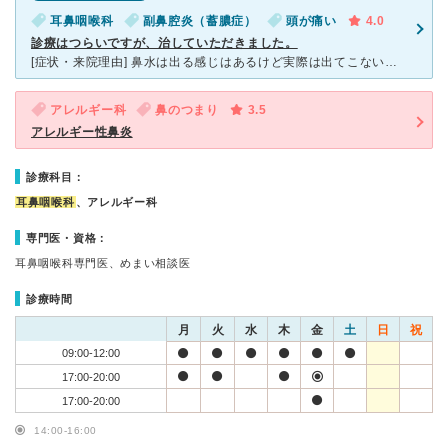
耳鼻咽喉科
副鼻腔炎（蓄膿症）
頭が痛い
4.0
診療はつらいですが、治していただきました。
[症状・来院理由] 鼻水は出る感じはあるけど実際は出てこない。頭が痛い。との理由から内科ではなく耳鼻科を受診しました。 [医師の診断・治療法] レントゲンを撮ったら副鼻腔炎と診断されました。鼻か
アレルギー科
鼻のつまり
3.5
アレルギー性鼻炎
診療科目：
耳鼻咽喉科
、アレルギー科
専門医・資格：
耳鼻咽喉科専門医、めまい相談医
診療時間
月
火
水
木
金
土
日
祝
09:00-12:00
17:00-20:00
17:00-20:00
14:00-16:00