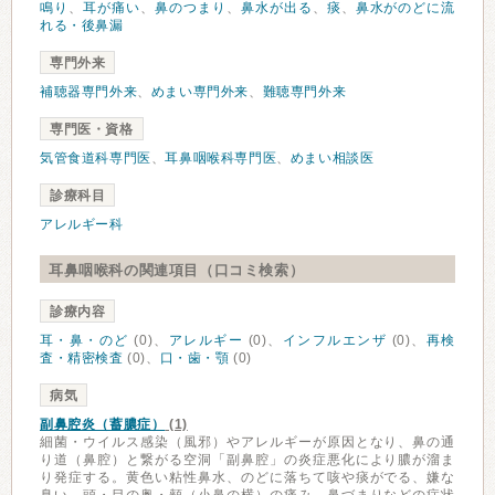
鳴り
、
耳が痛い
、
鼻のつまり
、
鼻水が出る
、
痰
、
鼻水がのどに流
れる・後鼻漏
専門外来
補聴器専門外来
、
めまい専門外来
、
難聴専門外来
専門医・資格
気管食道科専門医
、
耳鼻咽喉科専門医
、
めまい相談医
診療科目
アレルギー科
耳鼻咽喉科の関連項目（口コミ検索）
診療内容
耳・鼻・のど
(0)、
アレルギー
(0)、
インフルエンザ
(0)、
再検
査・精密検査
(0)、
口・歯・顎
(0)
病気
副鼻腔炎（蓄膿症）
(1)
細菌・ウイルス感染（風邪）やアレルギーが原因となり、鼻の通
り道（鼻腔）と繋がる空洞「副鼻腔」の炎症悪化により膿が溜ま
り発症する。黄色い粘性鼻水、のどに落ちて咳や痰がでる、嫌な