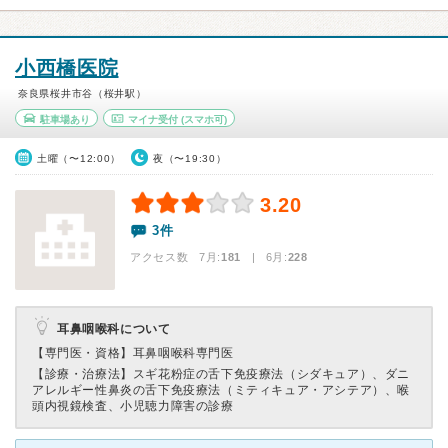
小西橋医院
奈良県桜井市谷（桜井駅）
駐車場あり
マイナ受付
(スマホ可)
土曜（〜12:00）
夜（〜19:30）
3.20
3件
アクセス数 7月:
181
| 6月:
228
耳鼻咽喉科について
【専門医・資格】
耳鼻咽喉科専門医
【診療・治療法】
スギ花粉症の舌下免疫療法（シダキュア）、ダニ
アレルギー性鼻炎の舌下免疫療法（ミティキュア・アシテア）、喉
頭内視鏡検査、小児聴力障害の診療