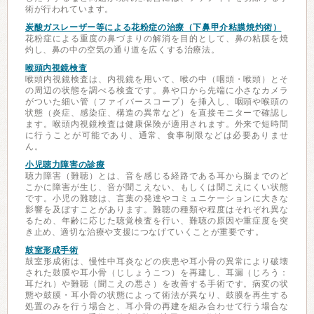
術が行われています。
炭酸ガスレーザー等による花粉症の治療（下鼻甲介粘膜焼灼術）
花粉症による重度の鼻づまりの解消を目的として、鼻の粘膜を焼
灼し、鼻の中の空気の通り道を広くする治療法。
喉頭内視鏡検査
喉頭内視鏡検査は、内視鏡を用いて、喉の中（咽頭・喉頭）とそ
の周辺の状態を調べる検査です。鼻や口から先端に小さなカメラ
がついた細い管（ファイバースコープ）を挿入し、咽頭や喉頭の
状態（炎症、感染症、構造の異常など）を直接モニターで確認し
ます。喉頭内視鏡検査は健康保険が適用されます。外来で短時間
に行うことが可能であり、通常、食事制限などは必要ありませ
ん。
小児聴力障害の診療
聴力障害（難聴）とは、音を感じる経路である耳から脳までのど
こかに障害が生じ、音が聞こえない、もしくは聞こえにくい状態
です。小児の難聴は、言葉の発達やコミュニケーションに大きな
影響を及ぼすことがあります。難聴の種類や程度はそれぞれ異な
るため、年齢に応じた聴覚検査を行い、難聴の原因や重症度を突
き止め、適切な治療や支援につなげていくことが重要です。
鼓室形成手術
鼓室形成術は、慢性中耳炎などの疾患や耳小骨の異常により破壊
された鼓膜や耳小骨（じしょうこつ）を再建し、耳漏（じろう：
耳だれ）や難聴（聞こえの悪さ）を改善する手術です。病変の状
態や鼓膜・耳小骨の状態によって術法が異なり、鼓膜を再生する
処置のみを行う場合と、耳小骨の再建を組み合わせて行う場合な