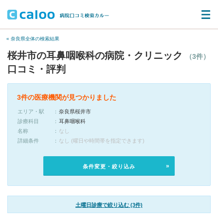
« 奈良県全体の検索結果
桜井市の耳鼻咽喉科の病院・クリニック
（3件）
口コミ・評判
3件の医療機関が見つかりました
エリア・駅
奈良県桜井市
診療科目
耳鼻咽喉科
名称
なし
詳細条件
なし (曜日や時間帯を指定できます)
条件変更・絞り込み
土曜日診療で絞り込む (3件)