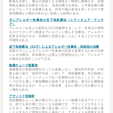
酔薬を注射し、痛みの原因となる神経を一時的に麻痺させ、交感
神経を緩める治療法である。 自然治癒力を高め、上半身全般の痛
みをブロックする効果がある。内耳や脳の血流を良くするので突
発性難聴など痛みの伴わない疾患にも効果がある。
ダニアレルギー性鼻炎の舌下免疫療法（ミティキュア・アシテ
ア）
アレルゲンを含んだ錠剤を1日1回服用することで、年単位の時間
をかけて少しずつ身体をアレルゲンに慣らす治療法。アレルギー
症状を完治させる・長期的に症状を起こらなくすることができる
可能性がある。
皮下免疫療法（SCIT）によるアレルギー性鼻炎・花粉症の治療
花粉やダニによるアレルギー性鼻炎の症状を改善するための注射
による治療法。対症療法とは異なり即効性はないが、アレルギー
の根治を目指すことができる。
鼓膜チューブ留置術
薬物療法や鼓膜切開を行っても改善しない「滲出性中耳炎」や何
度も繰り返す「急性中耳炎」に対して、局所麻酔後、耳の鼓膜に
穴をあけ、シリコンチューブを一定期間入れておくことで、チュ
ーブの穴を通して換気機能が改善できる治療法。速やかな難聴改
善が見込まれるが、チューブ抜去後、まれに開けた穴が塞がらな
い場合もある。
アデノイド切除術
免疫機能をもった鼻の奥の方にあるリンパ組織であるアデノイド
は、誰でも幼少期に大きくなる組織です。アデノイドが大きくな
りすぎて、鼻の空気の通り道を塞いだり、何度も中耳炎を繰り返
したりするなど問題が現れた場合には、アデノイドを切除する手