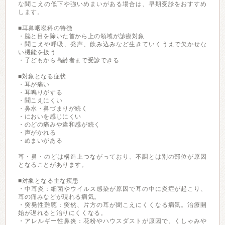
な聞こえの低下や強いめまいがある場合は、早期受診をおすすめ
します。
■耳鼻咽喉科の特徴
・脳と目を除いた首から上の領域が診療対象
・聞こえや呼吸、発声、飲み込みなど生きていくうえで欠かせな
い機能を扱う
・子どもから高齢者まで受診できる
■対象となる症状
・耳が痛い
・耳鳴りがする
・聞こえにくい
・鼻水・鼻づまりが続く
・においを感じにくい
・のどの痛みや違和感が続く
・声がかれる
・めまいがある
耳・鼻・のどは構造上つながっており、不調とは別の部位が原因
となることがあります。
■対象となる主な疾患
・中耳炎：細菌やウイルス感染が原因で耳の中に炎症が起こり、
耳の痛みなどが現れる病気。
・突発性難聴：突然、片方の耳が聞こえにくくなる病気。治療開
始が遅れると治りにくくなる。
・アレルギー性鼻炎：花粉やハウスダストが原因で、くしゃみや