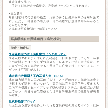
呼吸停止を防ぐ。
・手術：副鼻腔炎や扁桃炎、声帯ポリープなどに行われる。
■主な費用
耳鼻咽喉科での診療や検査、治療の多くは健康保険の適用対象で
す。ただし、補聴器の購入や一部の治療では別途費用がかかるこ
とがあります。
※詳細は医療機関にご確認ください。
耳鼻咽喉科の関連項目（病院検索）
診療・治療法
スギ花粉症の舌下免疫療法（シダキュア）
スギ花粉エキスから作られた錠剤を1日1回服用することで、年単
位の時間をかけて少しずつ身体をアレルゲンに慣らす治療法。ア
レルギー症状を完治させる・長期的に症状を起こらなくすること
ができる可能性がある。
残存聴力活用型人工内耳挿入術 (EAS)
残存聴力活用型人工内耳は「EAS」とも呼ばれる。低音域は音を
増幅する補聴器で補いながら、高音域は音を電気信号に変える人
工内耳を併用するハイブリッド型の補聴システム。生後12か月以
上でかつ、高音障害急墜型または高音障害漸傾型の聴覚障害患者
が対象。
星状神経節ブロック
喉元にある星状神経節といわれる交換神経の集まるポイントに麻