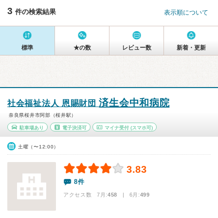
3
件の検索結果
表示順について
標準
★の数
レビュー数
新着・更新
済生会中和病院
社会福祉法人 恩賜財団
奈良県桜井市阿部（桜井駅）
駐車場あり
電子決済可
マイナ受付
(スマホ可)
土曜（〜12:00）
3.83
8件
アクセス数 7月:
458
| 6月:
499