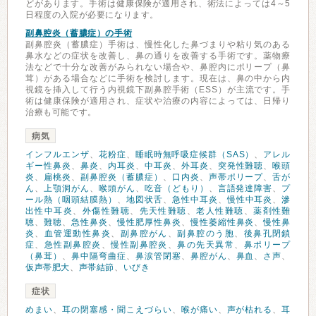
どがあります。手術は健康保険が適用され、術法によっては4～5
日程度の入院が必要になります。
副鼻腔炎（蓄膿症）の手術
副鼻腔炎（蓄膿症）手術は、慢性化した鼻づまりや粘り気のある
鼻水などの症状を改善し、鼻の通りを改善する手術です。薬物療
法などで十分な改善がみられない場合や、鼻腔内にポリープ（鼻
茸）がある場合などに手術を検討します。現在は、鼻の中から内
視鏡を挿入して行う内視鏡下副鼻腔手術（ESS）が主流です。手
術は健康保険が適用され、症状や治療の内容によっては、日帰り
治療も可能です。
病気
インフルエンザ
、
花粉症
、
睡眠時無呼吸症候群（SAS）
、
アレル
ギー性鼻炎
、
鼻炎
、
内耳炎
、
中耳炎
、
外耳炎
、
突発性難聴
、
喉頭
炎
、
扁桃炎
、
副鼻腔炎（蓄膿症）
、
口内炎
、
声帯ポリープ
、
舌が
ん
、
上顎洞がん
、
喉頭がん
、
吃音（どもり）
、
言語発達障害
、
プ
ール熱（咽頭結膜熱）
、
地図状舌
、
急性中耳炎
、
慢性中耳炎
、
滲
出性中耳炎
、
外傷性難聴
、
先天性難聴
、
老人性難聴
、
薬剤性難
聴
、
難聴
、
急性鼻炎
、
慢性肥厚性鼻炎
、
慢性萎縮性鼻炎
、
慢性鼻
炎
、
血管運動性鼻炎
、
副鼻腔がん
、
副鼻腔のう胞
、
後鼻孔閉鎖
症
、
急性副鼻腔炎
、
慢性副鼻腔炎
、
鼻の先天異常
、
鼻ポリープ
（鼻茸）
、
鼻中隔弯曲症
、
鼻涙管閉塞
、
鼻腔がん
、
鼻血
、
さ声
、
仮声帯肥大
、
声帯結節
、
いびき
症状
めまい
、
耳の閉塞感・聞こえづらい
、
喉が痛い
、
声が枯れる
、
耳