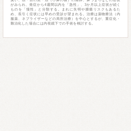
臭い、頭・目の奥・頬（小鼻の横）の痛み、鼻づまりなどの症状
がみられ、発症から4週間以内を「急性」、3か月以上症状が続く
ものを「慢性」と分類する。まれに失明や腫瘍リスクもあるた
め、長引く症状には早めの受診が望まれる。治療は薬物療法（内
服薬、ネブライザーなどの局所治療）を中心とするが、重症化・
難治化した場合には内視鏡下での手術を検討する。