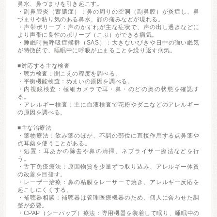
鼻水、鼻づまりを引き起こす。
・副鼻腔炎（蓄膿症）：鼻の周りの空洞（副鼻腔）が炎症し、鼻
づまりや粘り気のある鼻水、顔の痛みなどが現れる。
・声帯ポリープ：声のかすれが主な症状で、声の出し過ぎなどに
より声帯に良性のポリープ（こぶ）ができる病気。
・睡眠時無呼吸症候群（SAS）：大きないびきや日中の強い眠気
が特徴的で、睡眠中に呼吸が止まることを繰り返す病気。
■対応する主な検査
・聴力検査：聞こえの程度を調べる。
・平衡機能検査：めまいの原因を調べる。
・内視鏡検査：極細カメラで耳・鼻・のどの奥の状態を確認す
る。
・アレルギー検査：主に血液検査で花粉やダニなどのアレルギー
の原因を調べる。
■主な治療法
・薬物療法：飲み薬のほか、不調の部位に直接作用する点鼻薬や
点耳薬を使うことがある。
・処置：耳あかの除去や鼻の清掃、ネブライザー療法などを行
う。
・舌下免疫療法：原因物質を少量ずつ取り込み、アレルギー体質
の改善を目指す。
・レーザー治療：鼻の粘膜をレーザーで焼き、アレルギー反応を
起こしにくくする。
・補聴器相談：補聴器は管理医療機器のため、個人に合わせた調
整が必要。
・CPAP（シーパップ）療法：専用機器を装着して眠り、睡眠中の