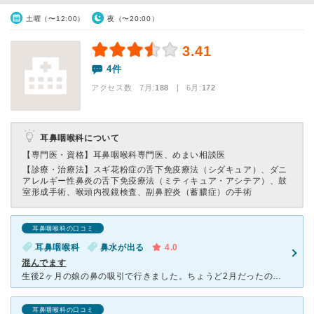
土曜（〜12:00）
夜（〜20:00）
3.41
4件
アクセス数 7月:
188
| 6月:
172
耳鼻咽喉科について
【専門医・資格】
耳鼻咽喉科専門医、めまい相談医
【診療・治療法】
スギ花粉症の舌下免疫療法（シダキュア）、ダニ
アレルギー性鼻炎の舌下免疫療法（ミティキュア・アシテア）、鼓
室形成手術、喉頭内視鏡検査、副鼻腔炎（蓄膿症）の手術
耳鼻咽喉科の口コミ
耳鼻咽喉科
鼻水が出る
4.0
混んでます
生後2ヶ月の娘の鼻の吸引で行きました。ちょうど2月だったので、かなり混んでいました。待合室にぎっしりでしたが、親子共々なんとか風邪は拾いませんでした。首が座っていない娘でしたが、先生は手慣れた様子で吸
耳鼻咽喉科の口コミ