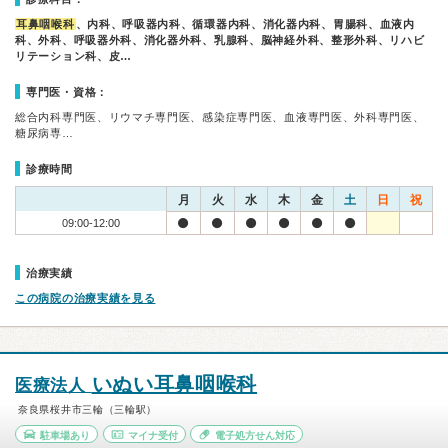
耳鼻咽喉科
、内科、呼吸器内科、循環器内科、消化器内科、胃腸科、血液内
科、外科、呼吸器外科、消化器外科、乳腺科、脳神経外科、整形外科、リハビ
リテーション科、皮…
専門医・資格：
総合内科専門医、リウマチ専門医、感染症専門医、血液専門医、外科専門医、
糖尿病専…
診療時間
月
火
水
木
金
土
日
祝
09:00-12:00
治療実績
この病院の治療実績を見る
いぬい耳鼻咽喉科
医療法人
奈良県桜井市三輪（三輪駅）
駐車場あり
マイナ受付
電子処方せん対応