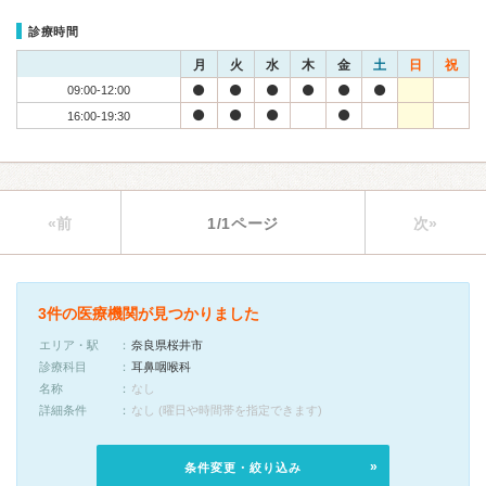
診療時間
月
火
水
木
金
土
日
祝
09:00-12:00
16:00-19:30
«前
1/1ページ
次»
3件の医療機関が見つかりました
エリア・駅
奈良県桜井市
診療科目
耳鼻咽喉科
名称
なし
詳細条件
なし (曜日や時間帯を指定できます)
条件変更・絞り込み