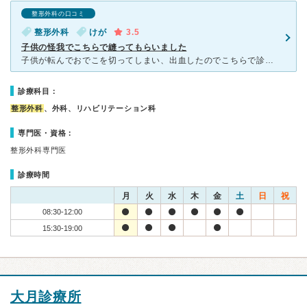
整形外科の口コミ
整形外科
けが
3.5
子供の怪我でこちらで縫ってもらいました
子供が転んでおでこを切ってしまい、出血したのでこちらで診ていただきました。 駐車場スペースが少なく停める時に少し待ちました。 中の待合スペースは広いですが、いつもかなり混み合っています。 先生は
診療科目：
整形外科
、外科、リハビリテーション科
専門医・資格：
整形外科専門医
診療時間
月
火
水
木
金
土
日
祝
08:30-12:00
15:30-19:00
大月診療所