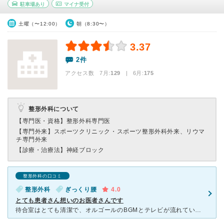
駐車場あり
マイナ受付
土曜（〜12:00）
朝（8:30〜）
3.37
2件
アクセス数 7月:
129
| 6月:
175
整形外科について
【専門医・資格】
整形外科専門医
【専門外来】
スポーツクリニック・スポーツ整形外科外来、リウマ
チ専門外来
【診療・治療法】
神経ブロック
整形外科の口コミ
整形外科
ぎっくり腰
4.0
とても患者さん想いのお医者さんです
待合室はとても清潔で、オルゴールのBGMとテレビが流れています。 私が行った時は結構たくさんの人が待っていましたが、人数の割には呼ばれるのが早く、スムーズに案内して頂けました。 急な腰痛で駆け込み