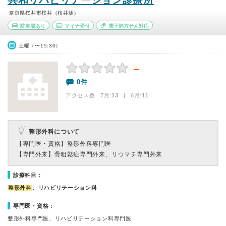
共和リハビリテーション診療所
奈良県桜井市桜井（桜井駅）
駐車場あり
マイナ受付
電子処方せん対応
土曜（〜15:30）
－
0件
アクセス数 7月:
13
| 6月:
11
整形外科について
【専門医・資格】
整形外科専門医
【専門外来】
骨粗鬆症専門外来、リウマチ専門外来
診療科目：
整形外科
、リハビリテーション科
専門医・資格：
整形外科専門医、リハビリテーション科専門医