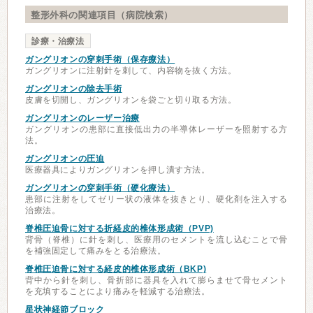
整形外科の関連項目（病院検索）
診療・治療法
ガングリオンの穿刺手術（保存療法）
ガングリオンに注射針を刺して、内容物を抜く方法。
ガングリオンの除去手術
皮膚を切開し、ガングリオンを袋ごと切り取る方法。
ガングリオンのレーザー治療
ガングリオンの患部に直接低出力の半導体レーザーを照射する方
法。
ガングリオンの圧迫
医療器具によりガングリオンを押し潰す方法。
ガングリオンの穿刺手術（硬化療法）
患部に注射をしてゼリー状の液体を抜きとり、硬化剤を注入する
治療法。
脊椎圧迫骨に対する折経皮的椎体形成術（PVP)
背骨（脊椎）に針を刺し、医療用のセメントを流し込むことで骨
を補強固定して痛みをとる治療法。
脊椎圧迫骨に対する経皮的椎体形成術（BKP)
背中から針を刺し、骨折部に器具を入れて膨らませて骨セメント
を充填することにより痛みを軽減する治療法。
星状神経節ブロック