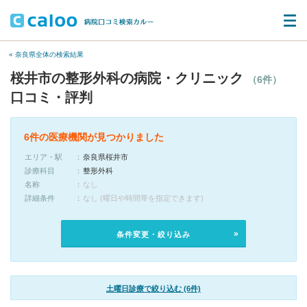
« 奈良県全体の検索結果
桜井市の整形外科の病院・クリニック
（6件）
口コミ・評判
6件の医療機関が見つかりました
エリア・駅
奈良県桜井市
診療科目
整形外科
名称
なし
詳細条件
なし (曜日や時間帯を指定できます)
条件変更・絞り込み
土曜日診療で絞り込む (6件)