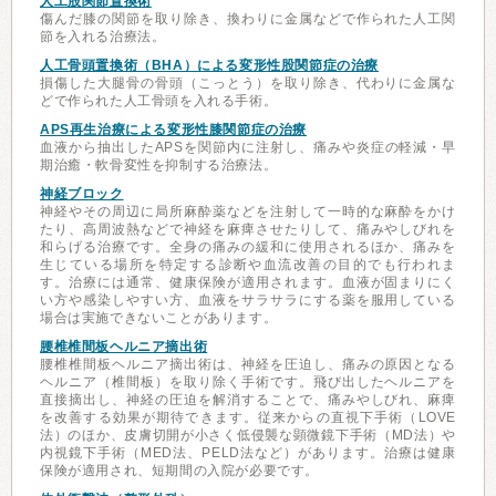
人工股関節置換術
傷んだ膝の関節を取り除き、換わりに金属などで作られた人工関
節を入れる治療法。
人工骨頭置換術（BHA）による変形性股関節症の治療
損傷した大腿骨の骨頭（こっとう）を取り除き、代わりに金属な
どで作られた人工骨頭を入れる手術。
APS再生治療による変形性膝関節症の治療
血液から抽出したAPSを関節内に注射し、痛みや炎症の軽減・早
期治癒・軟骨変性を抑制する治療法。
神経ブロック
神経やその周辺に局所麻酔薬などを注射して一時的な麻酔をかけ
たり、高周波熱などで神経を麻痺させたりして、痛みやしびれを
和らげる治療です。全身の痛みの緩和に使用されるほか、痛みを
生じている場所を特定する診断や血流改善の目的でも行われま
す。治療には通常、健康保険が適用されます。血液が固まりにく
い方や感染しやすい方、血液をサラサラにする薬を服用している
場合は実施できないことがあります。
腰椎椎間板ヘルニア摘出術
腰椎椎間板ヘルニア摘出術は、神経を圧迫し、痛みの原因となる
ヘルニア（椎間板）を取り除く手術です。飛び出したヘルニアを
直接摘出し、神経の圧迫を解消することで、痛みやしびれ、麻痺
を改善する効果が期待できます。従来からの直視下手術（LOVE
法）のほか、皮膚切開が小さく低侵襲な顕微鏡下手術（MD法）や
内視鏡下手術（MED法、PELD法など）があります。治療は健康
保険が適用され、短期間の入院が必要です。