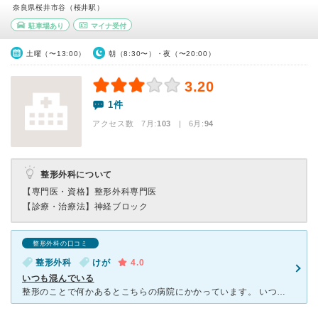
奈良県桜井市谷（桜井駅）
駐車場あり
マイナ受付
土曜（〜13:00）
朝（8:30〜）・夜（〜20:00）
3.20
1件
アクセス数 7月:
103
| 6月:
94
整形外科について
【専門医・資格】
整形外科専門医
【診療・治療法】
神経ブロック
整形外科の口コミ
整形外科
けが
4.0
いつも混んでいる
整形のことで何かあるとこちらの病院にかかっています。 いつも患者さんがいっぱいなので、いつも診察券を出しておいて、いい時間を見計らってもう一度行きます 先生はとても優しく、症状の説明も丁寧にわかり