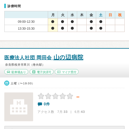
診療時間
月
火
水
木
金
土
日
祝
09:00-12:30
13:30-15:30
山の辺病院
医療法人社団 岡田会
奈良県桜井市草川（巻向駅）
駐車場あり
電子決済可
マイナ受付
土曜（〜19:00）
－
0件
アクセス数 7月:
33
| 6月:
43