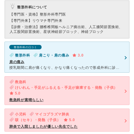
整形外科について
【専門医・資格】
整形外科専門医
【専門外来】
リウマチ専門外来
【診療・治療法】
腰椎椎間板ヘルニア摘出術、人工膝関節置換術、
人工股関節置換術、星状神経節ブロック、神経ブロック
整形外科の口コミ
整形外科
肩こり・肩の痛み
3.0
肩の痛み
授乳期間に肩が痛くなり、かなり痛くなったので形成外科に診察へいきました。 とっても患者さんの多い病院です。総合病院なので仕方ないですが。 忙しなくみなさん働かれております。 予約なしで朝一で行き
救急科
けいれん・手足がふるえる・手足が麻痺する・発熱（子供）
5.0
救急科が素晴らしい
小児科
マイコプラズマ肺炎
咳（セキ）・発熱（子供）
5.0
肺炎で入院しましたが優しい先生でした