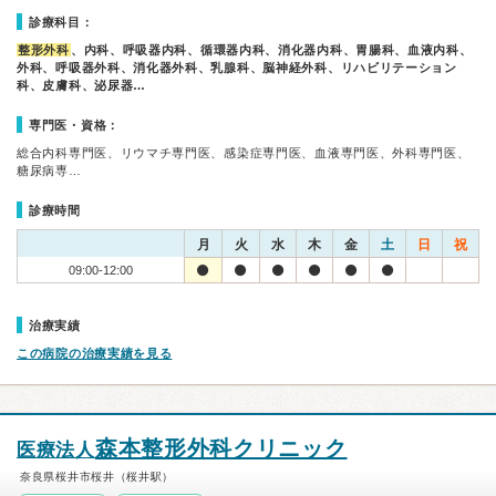
診療科目：
整形外科
、内科、呼吸器内科、循環器内科、消化器内科、胃腸科、血液内科、
外科、呼吸器外科、消化器外科、乳腺科、脳神経外科、リハビリテーション
科、皮膚科、泌尿器…
専門医・資格：
総合内科専門医、リウマチ専門医、感染症専門医、血液専門医、外科専門医、
糖尿病専…
診療時間
月
火
水
木
金
土
日
祝
09:00-12:00
治療実績
この病院の治療実績を見る
森本整形外科クリニック
医療法人
奈良県桜井市桜井（桜井駅）