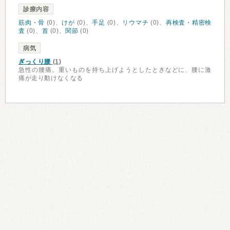
診療内容
筋肉・骨
(0)、
けが
(0)、
手足
(0)、
リウマチ
(0)、
再検査・精密検
査
(0)、
首
(0)、
関節
(0)
病気
ぎっくり腰
(1)
急性の腰痛。重いものを持ち上げようとしたときなどに、腰に激
痛が走り動けなくなる