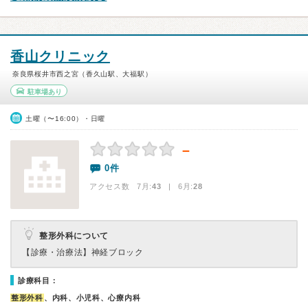
香山クリニック
奈良県桜井市西之宮（香久山駅、大福駅）
駐車場あり
土曜（〜16:00）・日曜
－
0件
アクセス数 7月:
43
| 6月:
28
整形外科について
【診療・治療法】
神経ブロック
診療科目：
整形外科
、内科、小児科、心療内科