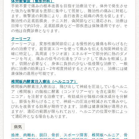
体外衝撃波（整形外科）
手術不要で痛みの根本改善を目指す治療法です。体外で発生させ
た強力な衝撃波を患部に集中して照射し、難治性の痛みに対処し
ます。衝撃波の刺激により、血行改善と組織の再生を促します。
難治性の足底筋膜炎、テニス肘、偽関節などに適応され、治療は
日帰りで約15分。足底筋膜炎など一部疾患は保険適用ですが、そ
の他は自費診療となります。
クーリーフ
クーリーフは、変形性膝関節症による慢性的な膝痛を和らげるた
めの治療です。超音波エコーを使って痛みを伝える知覚神経を正
確に特定し、高周波（ラジオ波）エネルギーで部分的に熱のダメ
ージを与え、痛みの信号の伝達をブロックして痛みを軽減しま
す。切開が必要なく、身体に負担の少ない低侵襲な治療で、一般
的に治療の効果は1～2年程度持続するとされており、治療には健
康保険の適用が可能です。
椎間板内酵素注入療法（ヘルニコア）
椎間板内酵素注入療法は、飛び出して神経を圧迫しているヘルニ
ア（椎間板）の髄核に酵素（コンドリアーゼ）を含む薬剤「ヘル
ニコア」を注射する治療です。有効成分が髄核の保水成分を分解
し、膨張を和らげることで、神経への圧迫が軽減されて痛みやし
びれを改善する効果が期待できます。治療は健康保険が適用され
ますが、適応の範囲が限られており、ヘルニアの位置や形によっ
て適応外となる場合もあります。
病気
捻挫
、
肉離れ
、
脱臼
、
骨折
、
スポーツ障害
、
椎間板ヘルニア
、
骨