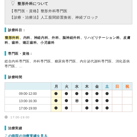
整形外科について
【専門医・資格】
整形外科専門医
【診療・治療法】
人工股関節置換術、神経ブロック
診療科目：
整形外科
、内科、神経内科、外科、脳神経外科、リハビリテーション科、皮膚
科、歯科、矯正歯科、小児歯科
専門医・資格：
総合内科専門医、外科専門医、糖尿病専門医、内分泌代謝科専門医、消化器病
専門医、…
診療時間
月
火
水
木
金
土
日
祝
09:00-12:00
13:00-16:30
17:00-19:00
17:00-19:00
治療実績
この病院の治療実績を見る