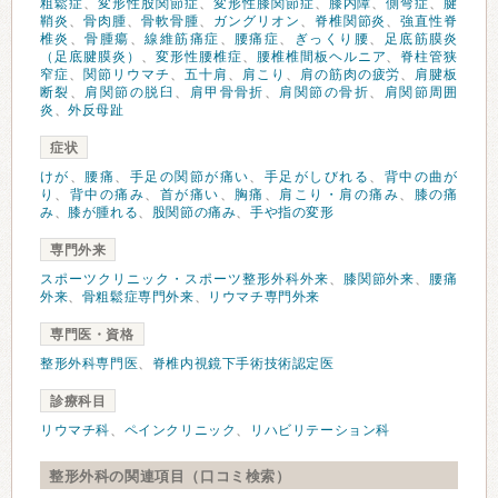
粗鬆症
、
変形性股関節症
、
変形性膝関節症
、
膝内障
、
側弯症
、
腱
鞘炎
、
骨肉腫
、
骨軟骨腫
、
ガングリオン
、
脊椎関節炎
、
強直性脊
椎炎
、
骨腫瘍
、
線維筋痛症
、
腰痛症
、
ぎっくり腰
、
足底筋膜炎
（足底腱膜炎）
、
変形性腰椎症
、
腰椎椎間板ヘルニア
、
脊柱管狭
窄症
、
関節リウマチ
、
五十肩
、
肩こり
、
肩の筋肉の疲労
、
肩腱板
断裂
、
肩関節の脱臼
、
肩甲骨骨折
、
肩関節の骨折
、
肩関節周囲
炎
、
外反母趾
症状
けが
、
腰痛
、
手足の関節が痛い
、
手足がしびれる
、
背中の曲が
り
、
背中の痛み
、
首が痛い
、
胸痛
、
肩こり・肩の痛み
、
膝の痛
み
、
膝が腫れる
、
股関節の痛み
、
手や指の変形
専門外来
スポーツクリニック・スポーツ整形外科外来
、
膝関節外来
、
腰痛
外来
、
骨粗鬆症専門外来
、
リウマチ専門外来
専門医・資格
整形外科専門医
、
脊椎内視鏡下手術技術認定医
診療科目
リウマチ科
、
ペインクリニック
、
リハビリテーション科
整形外科の関連項目（口コミ検索）