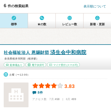
6
件の検索結果
表示順について
標準
★の数
レビュー数
新着・更新
済生会中和病院
社会福祉法人 恩賜財団
奈良県桜井市阿部（桜井駅）
駐車場あり
電子決済可
マイナ受付
(スマホ可)
土曜（〜12:00）
3.83
8件
アクセス数 7月:
458
| 6月:
499