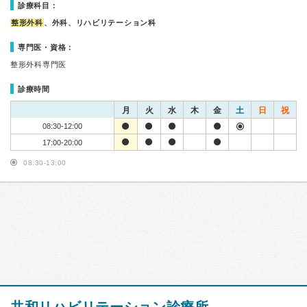
診療科目：
整形外科
、外科、リハビリテーション科
専門医・資格：
整形外科専門医
診療時間
月
火
水
木
金
土
日
祝
08:30-12:00
17:00-20:00
08:30-13:00