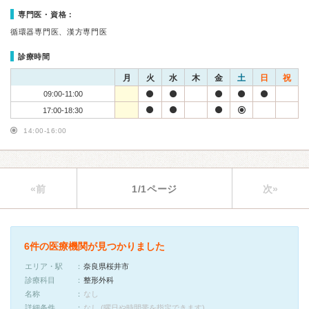
専門医・資格：
循環器専門医、漢方専門医
診療時間
月
火
水
木
金
土
日
祝
09:00-11:00
17:00-18:30
14:00-16:00
«前
1/1ページ
次»
6件の医療機関が見つかりました
エリア・駅
奈良県桜井市
診療科目
整形外科
名称
なし
詳細条件
なし (曜日や時間帯を指定できます)