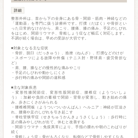
詳細
整形外科は、首から下の全身にある骨・関節・筋肉・神経などの
「運動器」を専門に扱う診療科です。打撲（だぼく）や骨折とい
った日常的なけがから、肩こり、腰痛、膝の痛み、手足のしびれ
をはじめ、関節リウマチ、骨粗しょう症など幅広く対応します。
不調が続く場合は、早めの受診が大切です。
■対象となる主な症状
・骨折、脱臼（だっきゅう）、捻挫（ねんざ）、打撲などのけが
・スポーツによる故障や外傷（テニス肘・野球肩・疲労骨折な
ど）
・肩、腰、膝などの慢性的な痛みやこり
・手足のしびれや動かしにくさ
・歩行時の痛みや関節の違和感
■主な対象疾患
・変形性膝関節症、変形性股関節症、腰椎症（ようついしょ
う）：加齢や負担の蓄積で関節・背骨が変形し、動き始めの痛
み、歩きにくさがみられる
・腰椎椎間板（ようついついかんばん）ヘルニア：神経が圧迫さ
れ、腰痛や足のしびれを引き起こす
・脊柱管狭窄症（せきちゅうかんきょうさくしょう）：歩行時に
足の痛みやしびれが出て、休むと改善する
・関節リウマチ：免疫異常により、手指の腫れや朝のこわばりが
続く
・骨粗しょう症：骨がもろくなり、転倒などで骨折しやすくなる