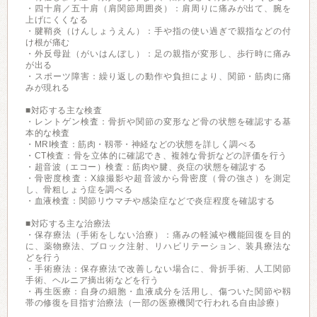
・四十肩／五十肩（肩関節周囲炎）：肩周りに痛みが出て、腕を
上げにくくなる
・腱鞘炎（けんしょうえん）：手や指の使い過ぎで親指などの付
け根が痛む
・外反母趾（がいはんぼし）：足の親指が変形し、歩行時に痛み
が出る
・スポーツ障害：繰り返しの動作や負担により、関節・筋肉に痛
みが現れる
■対応する主な検査
・レントゲン検査：骨折や関節の変形など骨の状態を確認する基
本的な検査
・MRI検査：筋肉・靱帯・神経などの状態を詳しく調べる
・CT検査：骨を立体的に確認でき、複雑な骨折などの評価を行う
・超音波（エコー）検査：筋肉や腱、炎症の状態を確認する
・骨密度検査：X線撮影や超音波から骨密度（骨の強さ）を測定
し、骨粗しょう症を調べる
・血液検査：関節リウマチや感染症などで炎症程度を確認する
■対応する主な治療法
・保存療法（手術をしない治療）：痛みの軽減や機能回復を目的
に、薬物療法、ブロック注射、リハビリテーション、装具療法な
どを行う
・手術療法：保存療法で改善しない場合に、骨折手術、人工関節
手術、ヘルニア摘出術などを行う
・再生医療：自身の細胞・血液成分を活用し、傷ついた関節や靱
帯の修復を目指す治療法（一部の医療機関で行われる自由診療）