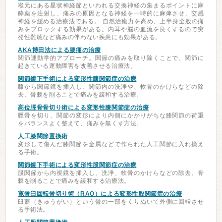
喉元にある星状神経節といわれる交換神経の集まるポイントに麻
酔薬を注射し、痛みの原因となる神経を一時的に麻痺させ、交感
神経を緩める治療法である。 自然治癒力を高め、上半身全般の痛
みをブロックする効果がある。内耳や脳の血流を良くするので突
発性難聴など痛みの伴わない疾患にも効果がある。
AKA博田法による腰痛の治療
関節運動学的アプローチ。関節の痛みを取り除くことで、関節に
起きている運動障害を改善させる治療法。
関節鏡下手術による変形性膝関節症の治療
膝から関節鏡を挿入し、関節内の洗浄や、軟骨のかけらなどの除
去、骨棘を削ることで痛みを緩和する治療。
高位脛骨骨切り術による変形性膝関節症の治療
脛骨を切り、関節の変形により内側にかかりがちな膝関節の荷重
をバランスよく整えて、痛みを無くす方法。
人工膝関節置換術
変形して傷んだ膝関節を金属などで作られた人工関節に入れ換え
る手術。
関節鏡下手術による変形性股関節症の治療
股関節から内視鏡を挿入し、洗浄、軟骨のかけらなどの除去、骨
棘を削ることで痛みを緩和する治療法。
寛骨臼回転骨切り術（RAO）による変形性股関節症の治療
臼蓋（きゅうがい）という骨の一部をくりぬいて外側に回転させ
る手術法。