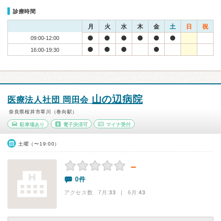
診療時間
月
火
水
木
金
土
日
祝
09:00-12:00
16:00-19:30
山の辺病院
医療法人社団 岡田会
奈良県桜井市草川（巻向駅）
駐車場あり
電子決済可
マイナ受付
土曜（〜19:00）
－
0件
アクセス数 7月:
33
| 6月:
43