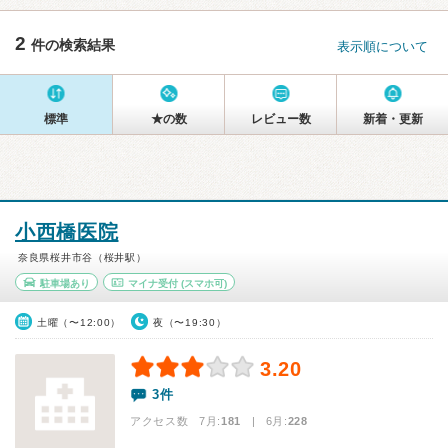
2
件の検索結果
表示順について
標準
★の数
レビュー数
新着・更新
小西橋医院
奈良県桜井市谷（桜井駅）
駐車場あり
マイナ受付
(スマホ可)
土曜（〜12:00）
夜（〜19:30）
3.20
3件
アクセス数 7月:
181
| 6月:
228