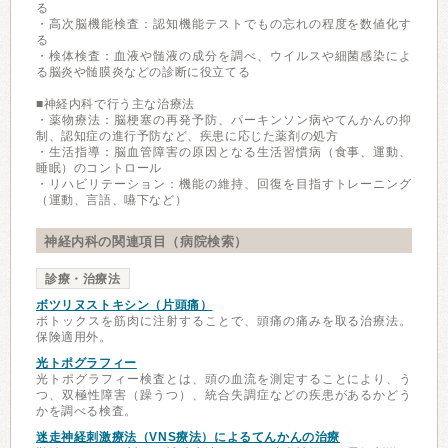
る
・高次脳機能検査：認知機能テストでもの忘れの程度を数値化す
る
・検体検査：血液や髄液の成分を調べ、ウイルスや細菌感染によ
る脳炎や髄膜炎などの診断に役立てる
■神経内科で行う主な治療法
・薬物療法：脳梗塞の再発予防、パーキンソン病やてんかんの抑
制、認知症の進行予防など、疾患に応じた薬剤の処方
・生活指導：脳血管障害の原因となる生活習慣病（食事、運動、
睡眠）のコントロール
・リハビリテーション：機能の維持、回復を目指すトレーニング
（運動、言語、嚥下など）
神経内科の関連項目（病院検索）
診療・治療法
ボツリヌストキシン（片頭痛）
ボトックスを筋肉に注射することで、頭痛の痛みを取る治療法。
保険適用外。
光トポグラフィー
光トポグラフィー検査とは、頭の血流を測定することにより、う
つ、双極性障害（躁うつ）、統合失調症などの疾患があるかどう
かを調べる検査。
迷走神経刺激療法（VNS療法）によるてんかんの治療