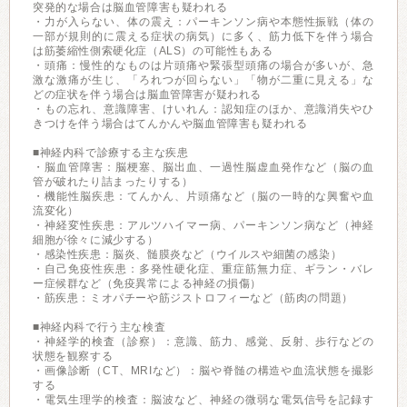
突発的な場合は脳血管障害も疑われる
・力が入らない、体の震え：パーキンソン病や本態性振戦（体の
一部が規則的に震える症状の病気）に多く、筋力低下を伴う場合
は筋萎縮性側索硬化症（ALS）の可能性もある
・頭痛：慢性的なものは片頭痛や緊張型頭痛の場合が多いが、急
激な激痛が生じ、「ろれつが回らない」「物が二重に見える」な
どの症状を伴う場合は脳血管障害が疑われる
・もの忘れ、意識障害、けいれん：認知症のほか、意識消失やひ
きつけを伴う場合はてんかんや脳血管障害も疑われる
■神経内科で診療する主な疾患
・脳血管障害：脳梗塞、脳出血、一過性脳虚血発作など（脳の血
管が破れたり詰まったりする）
・機能性脳疾患：てんかん、片頭痛など（脳の一時的な興奮や血
流変化）
・神経変性疾患：アルツハイマー病、パーキンソン病など（神経
細胞が徐々に減少する）
・感染性疾患：脳炎、髄膜炎など（ウイルスや細菌の感染）
・自己免疫性疾患：多発性硬化症、重症筋無力症、ギラン・バレ
ー症候群など（免疫異常による神経の損傷）
・筋疾患：ミオパチーや筋ジストロフィーなど（筋肉の問題）
■神経内科で行う主な検査
・神経学的検査（診察）：意識、筋力、感覚、反射、歩行などの
状態を観察する
・画像診断（CT、MRIなど）：脳や脊髄の構造や血流状態を撮影
する
・電気生理学的検査：脳波など、神経の微弱な電気信号を記録す