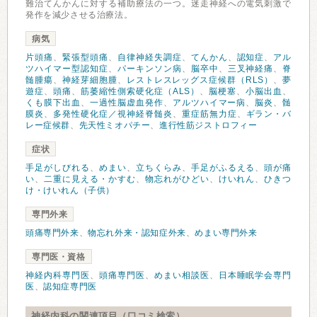
難治てんかんに対する補助療法の一つ。迷走神経への電気刺激で
発作を減少させる治療法。
病気
片頭痛
、
緊張型頭痛
、
自律神経失調症
、
てんかん
、
認知症
、
アル
ツハイマー型認知症
、
パーキンソン病
、
脳卒中
、
三叉神経痛
、
脊
髄腫瘍
、
神経芽細胞腫
、
レストレスレッグス症候群（RLS）
、
夢
遊症
、
頭痛
、
筋萎縮性側索硬化症（ALS）
、
脳梗塞
、
小脳出血
、
くも膜下出血
、
一過性脳虚血発作
、
アルツハイマー病
、
脳炎
、
髄
膜炎
、
多発性硬化症／視神経脊髄炎
、
重症筋無力症
、
ギラン・バ
レー症候群
、
先天性ミオパチー
、
進行性筋ジストロフィー
症状
手足がしびれる
、
めまい
、
立ちくらみ
、
手足がふるえる
、
頭が痛
い
、
二重に見える・かすむ
、
物忘れがひどい
、
けいれん
、
ひきつ
け・けいれん（子供）
専門外来
頭痛専門外来
、
物忘れ外来・認知症外来
、
めまい専門外来
専門医・資格
神経内科専門医
、
頭痛専門医
、
めまい相談医
、
日本睡眠学会専門
医
、
認知症専門医
神経内科の関連項目（口コミ検索）