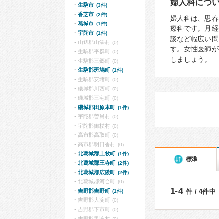
婦人科につ
生駒市
(3件)
香芝市
(2件)
婦人科は、思春
葛城市
(1件)
療科です。月経
宇陀市
(1件)
談など幅広い問
山辺郡山添村
(0)
す。女性医師が
生駒郡平群町
(0)
しましょう。
生駒郡三郷町
(0)
生駒郡斑鳩町
(1件)
生駒郡安堵町
(0)
磯城郡川西町
(0)
磯城郡三宅町
(0)
磯城郡田原本町
(1件)
宇陀郡曽爾村
(0)
宇陀郡御杖村
(0)
高市郡高取町
(0)
高市郡明日香村
(0)
北葛城郡上牧町
(1件)
標準
北葛城郡王寺町
(2件)
北葛城郡広陵町
(2件)
北葛城郡河合町
(0)
1-4
吉野郡吉野町
件 / 4件中
(1件)
吉野郡大淀町
(0)
吉野郡下市町
(0)
吉野郡黒滝村
(0)