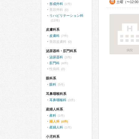
土曜（〜12:0
形成外科
(1件)
美容外科
(0)
リハビリテーション科
(12件)
皮膚科系
皮膚科
(7件)
美容皮膚科
(0)
病院
泌尿器科・肛門科系
泌尿器科
(3件)
肛門科
(4件)
性病科
(0)
眼科系
眼科
(5件)
耳鼻咽喉科系
耳鼻咽喉科
(3件)
産婦人科系
産科
(1件)
婦人科
(4件)
産婦人科
(1件)
小児科系