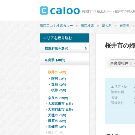
病院口コミ検索カルー - 桜井市の婦人
病院口コミ検索カルー
病院検索
婦人科
奈良県
エリアを絞り込む
桜井市の
都道府県を選択
奈良県
(48件)
奈良県桜井市
桜井市
(4件)
阿部
(1件)
粟殿
(1件)
エリア・駅
桜井
(2件)
診療科目
名称
奈良市
(19件)
詳細条件
大和高田市
(1件)
大和郡山市
(1件)
天理市
(1件)
橿原市
(5件)
五條市
(2件)
御所市
(0)