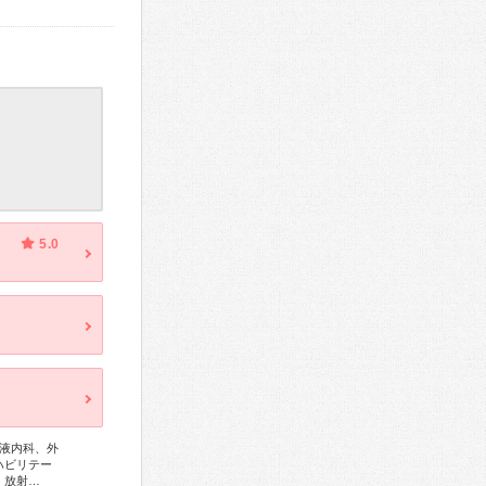
5.0
液内科、外
ハビリテー
、放射…