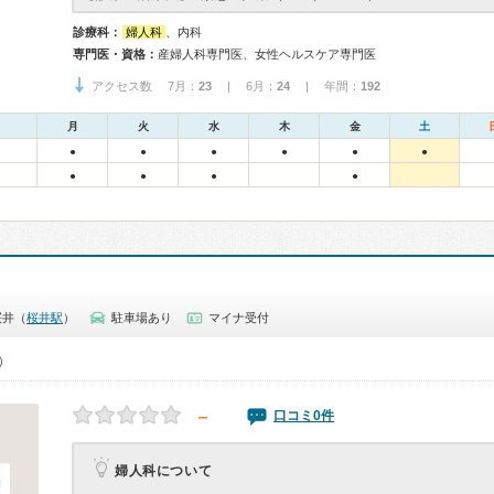
診療科：
婦人科
、内科
専門医・資格：
産婦人科専門医、女性ヘルスケア専門医
アクセス数 7月：
23
| 6月：
24
| 年間：
192
月
火
水
木
金
土
●
●
●
●
●
●
●
●
●
●
桜井（
桜井駅
）
駐車場あり
マイナ受付
0）
－
口コミ0件
婦人科について