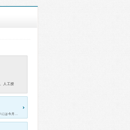
、人工授
里帰りで出産の予定で何度か検診へ行きました。エレベーターのとなりには今月生まれた子たちの写真が貼られており温かい気分になれます。 駅近で清潔感があり先生も優しくおっとりされている初老の先生です。エコ