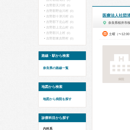
吉野郡天川村
(0)
吉野郡野迫川村
(0)
医療法人社団
吉野郡十津川村
(0)
吉野郡下北山村
(0)
奈良県桜井市
吉野郡上北山村
(0)
吉野郡川上村
(0)
土曜（〜12:0
吉野郡東吉野村
(0)
路線・駅から検索
奈良県の路線一覧
病院
地図から検索
地図から病院を探す
診療科目から探す
内科系