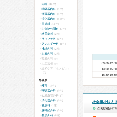
内科
(34件)
呼吸器内科
(5件)
循環器内科
(8件)
消化器内科
(11件)
胃腸科
(11件)
内分泌代謝科
(3件)
糖尿病科
(2件)
リウマチ科
(1件)
アレルギー科
(6件)
神経内科
(2件)
血液内科
(2件)
腎臓内科
(0)
09:00-12:00
人工透析
(0)
緩和ケア（ホスピス）
13:00-15:30
(0)
16:30-19:30
外科系
外科
(11件)
呼吸器外科
(1件)
心臓血管外科
(0)
消化器外科
(1件)
社会福祉法人 
乳腺科
(1件)
奈良県桜井市
脳神経外科
(3件)
整形外科
(6件)