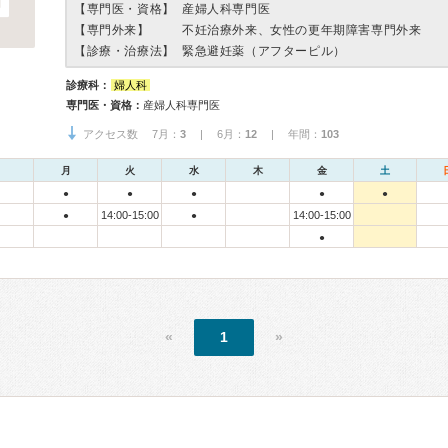
【専門医・資格】
産婦人科専門医
【専門外来】
不妊治療外来、女性の更年期障害専門外来
【診療・治療法】
緊急避妊薬（アフターピル）
診療科：
婦人科
専門医・資格：
産婦人科専門医
アクセス数 7月：
3
| 6月：
12
| 年間：
103
月
火
水
木
金
土
●
●
●
●
●
14:00-15:00
14:00-15:00
●
●
●
«
1
»