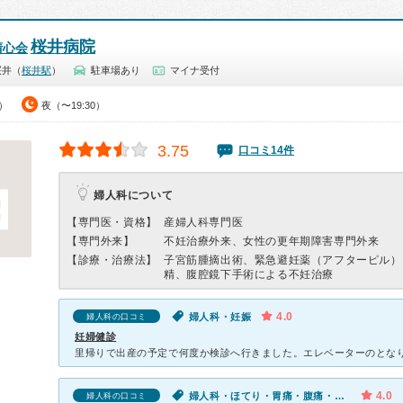
桜井病院
清心会
桜井（
桜井駅
）
駐車場あり
マイナ受付
0）
夜（〜19:30）
3.75
口コミ14件
婦人科について
【専門医・資格】
産婦人科専門医
【専門外来】
不妊治療外来、女性の更年期障害専門外来
【診療・治療法】
子宮筋腫摘出術、緊急避妊薬（アフターピル）
精、腹腔鏡下手術による不妊治療
4.0
婦人科・妊娠
婦人科の口コミ
妊婦健診
4.0
婦人科・ほてり・胃痛・腹痛・めまい・だるい・冷え・吐き気・嘔吐・体調不良・耳鳴り・下腹部の痛み（女性）・生理不順（女性）・おりものの異常（女性）
婦人科の口コミ