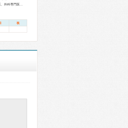
総合内科専門医、リウマチ専門医、感染症専門医、血液専門医、外科専門医、糖尿病専門医、内分泌代謝科専門医、呼吸器専門医、呼吸器外科専門医、気管支鏡専門医、消化器病専門医、消化器外科専門医、肝臓専門医、消化器内視鏡専門医、泌尿器科専門医、腎臓専門医、透析専門医、脳神経外科専門医、整形外科専門医、形成外科専門医、皮膚科専門医、眼科専門医、耳鼻咽喉科専門医、産婦人科専門医、乳腺専門医、小児科専門医、認知症専門医、精神科専門医、麻酔科専門医、ペインクリニック専門医、病理専門医、放射線科専門医、救急科専門医、がん治療認定医
日
祝