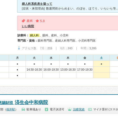
婦人科系疾患を疑って
産科
5.0
いい病院
診療科：
婦人科
、眼科、産科、小児科
専門医・資格：
眼科専門医、産婦人科専門医、小児科専門医
アクセス数 7月：
215
| 6月：
243
| 年間：
3,395
月
火
水
木
金
土
●
●
●
●
●
●
14:30-16:30
16:00-19:30
13:00-16:30
17:00-19:30
●
●
済生会中和病院
恩賜財団
阿部（
桜井駅
）
駐車場あり
電子決済可
治療実績
マイナ受付 (スマホ