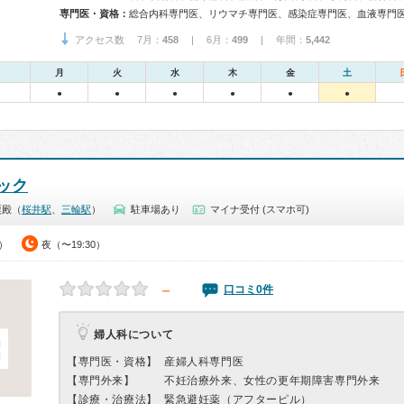
専門医・資格：
アクセス数 7月：
458
| 6月：
499
| 年間：
5,442
月
火
水
木
金
土
●
●
●
●
●
●
ック
粟殿（
桜井駅
、
三輪駅
）
駐車場あり
マイナ受付 (スマホ可)
0）
夜（〜19:30）
－
口コミ0件
婦人科について
【専門医・資格】
産婦人科専門医
【専門外来】
不妊治療外来、女性の更年期障害専門外来
【診療・治療法】
緊急避妊薬（アフターピル）