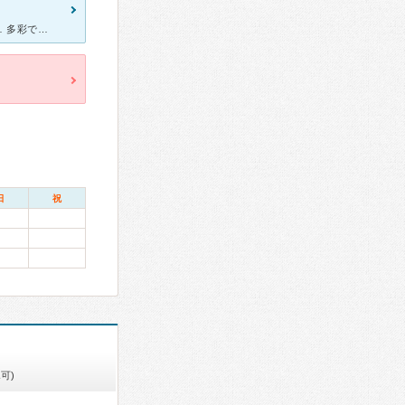
[症状・来院理由] 数週間前からめまい、のぼせ、ほてり、いらいら等… 多彩でなおかつ、更年期のような自覚症状が出てきたためこちらの病院を受診しました。 [医師の診断・治療法] 問診、血液検査、
日
祝
可)