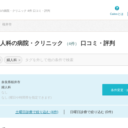
科の病院・クリニック 4件 口コミ・評判
Calooとは
桜井市
婦人科の病院・クリニック
口コミ・評判
（4件）
×
×
婦人科
奈良県桜井市
婦人科
条件変更・
なし
なし (曜日や時間帯を指定できます)
土曜日診療で絞り込む (4件)
日曜日診療で絞り込む (0件)