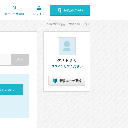
病院をさがす
新規ユーザ登録
ログイン
182,226
病院・
264,163
口コミ
ゲスト
さん
ログインしてください
新規ユーザ登録
絞り込み »