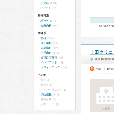
小児科
(19件)
小児外科
(0)
精神科系
精神科
(3件)
心療内科
(3件)
09:00-12:00
歯科系
歯科
(31件)
矯正歯科
(5件)
歯周病科
(1件)
上田クリニ
小児歯科
(14件)
歯科口腔外科
(6件)
奈良県桜井市
インプラント
(1件)
ホワイトニング
(1件)
土曜（〜12:0
その他
漢方
(0)
救急科
(0)
ペインクリニック
(0)
予防接種
(37件)
健康診断
(0)
人間ドック
(0)
診療所