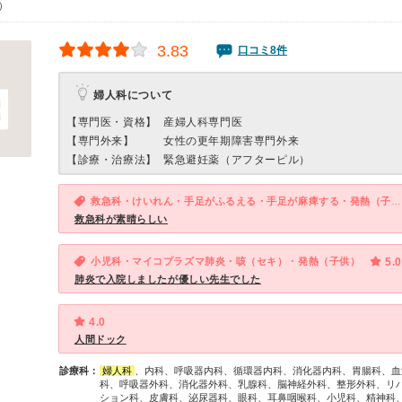
0）
3.83
口コミ8件
婦人科について
【専門医・資格】
産婦人科専門医
【専門外来】
女性の更年期障害専門外来
【診療・治療法】
緊急避妊薬（アフターピル）
救急科・けいれん・手足がふるえる・手足が麻痺する・発熱（子供）
救急科が素晴らしい
小児科・マイコプラズマ肺炎・咳（セキ）・発熱（子供）
5.0
肺炎で入院しましたが優しい先生でした
4.0
人間ドック
診療科：
婦人科
、内科、呼吸器内科、循環器内科、消化器内科、胃腸科、血
科、呼吸器外科、消化器外科、乳腺科、脳神経外科、整形外科、リ
ション科、皮膚科、泌尿器科、眼科、耳鼻咽喉科、小児科、精神科