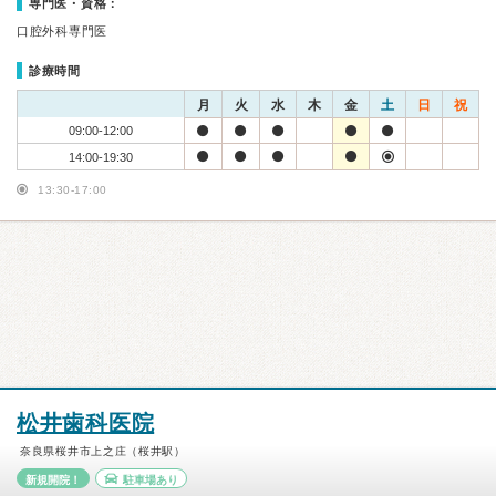
専門医・資格：
口腔外科専門医
診療時間
月
火
水
木
金
土
日
祝
09:00-12:00
14:00-19:30
13:30-17:00
松井歯科医院
奈良県桜井市上之庄（桜井駅）
新規開院！
駐車場あり