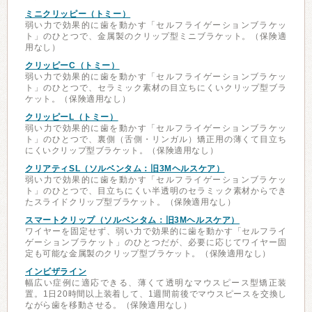
ミニクリッピー（トミー）
弱い力で効果的に歯を動かす「セルフライゲーションブラケッ
ト」のひとつで、金属製のクリップ型ミニブラケット。（保険適
用なし）
クリッピーC（トミー）
弱い力で効果的に歯を動かす「セルフライゲーションブラケッ
ト」のひとつで、セラミック素材の目立ちにくいクリップ型ブラ
ケット。（保険適用なし）
クリッピーL（トミー）
弱い力で効果的に歯を動かす「セルフライゲーションブラケッ
ト」のひとつで、裏側（舌側・リンガル）矯正用の薄くて目立ち
にくいクリップ型ブラケット。（保険適用なし）
クリアティSL（ソルベンタム：旧3Mヘルスケア）
弱い力で効果的に歯を動かす「セルフライゲーションブラケッ
ト」のひとつで、目立ちにくい半透明のセラミック素材からでき
たスライドクリップ型ブラケット。（保険適用なし）
スマートクリップ（ソルベンタム：旧3Mヘルスケア）
ワイヤーを固定せず、弱い力で効果的に歯を動かす「セルフライ
ゲーションブラケット」のひとつだが、必要に応じてワイヤー固
定も可能な金属製のクリップ型ブラケット。（保険適用なし）
インビザライン
幅広い症例に適応できる、薄くて透明なマウスピース型矯正装
置。1日20時間以上装着して、1週間前後でマウスピースを交換し
ながら歯を移動させる。（保険適用なし）