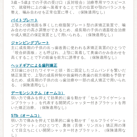
3歳～5歳までの子供の受け口（反対咬合）治療専用マウスピース
で、就寝時に上の歯へ装着することで舌の位置や顎のバランスを
整え、噛み合わせを正常位置に導く。（保険適用なし）
バイトプレート
上顎との接地面を厚くした樹脂製プレート型の床矯正装置で、噛
み合わせの高さ調整ができるため、成長期の子供の過蓋咬合治療
や成人矯正の保定装置として用いられる。（保険適用なし）
ジャンピングプレート
主に成長期の子供の出っ歯改善に使われる床矯正装置のひとつで
「咬合斜面板」とも呼ばれ、上顎に装着して奥歯のかみ合わせを
高くすることで下の前歯を前方に誘導する。（保険適用なし）
ヘッドギアによる歯列矯正
大臼歯にかけたワイヤーと頭・首に固定したゴムバンドを繋いだ
矯正装置で、上顎の成長抑制や抜歯時の奥歯の前方移動を予防す
るため、成長期の子供の出っ歯治療や一部の成人矯正で用いられ
る。（保険適用なし）
デーモンシステム（オームコ）
弱い力で痛みを抑えて効果的に歯を動かす「セルフライゲーショ
ンブラケット」を代表する開閉式シャッター付きブラケットを用
いた矯正治療。（保険適用なし）
STb（オームコ）
弱い力で痛みを抑えて効果的に歯を動かす「セルフライゲーショ
ンブラケット」のひとつで、裏側（舌側・リンガル）矯正用の薄
くて目立ちにくい開閉シャッター付きブラケット。（保険適用な
し）