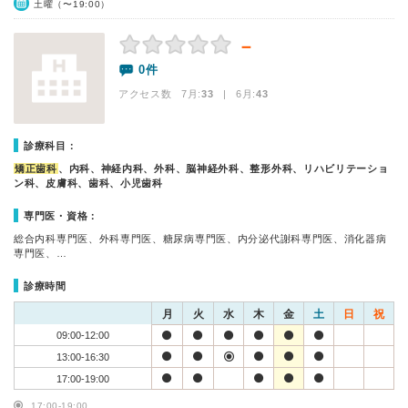
土曜（〜19:00）
－
0件
アクセス数 7月:
33
| 6月:
43
診療科目：
矯正歯科
、内科、神経内科、外科、脳神経外科、整形外科、リハビリテーショ
ン科、皮膚科、歯科、小児歯科
専門医・資格：
総合内科専門医、外科専門医、糖尿病専門医、内分泌代謝科専門医、消化器病
専門医、…
診療時間
月
火
水
木
金
土
日
祝
09:00-12:00
13:00-16:30
17:00-19:00
17:00-19:00