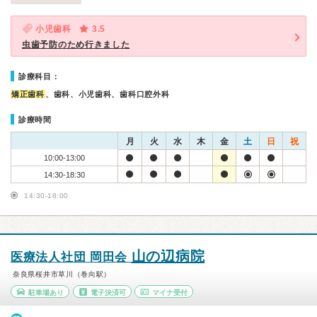
小児歯科
3.5
虫歯予防のため行きました
診療科目：
矯正歯科
、歯科、小児歯科、歯科口腔外科
診療時間
月
火
水
木
金
土
日
祝
10:00-13:00
14:30-18:30
14:30-18:00
山の辺病院
医療法人社団 岡田会
奈良県桜井市草川（巻向駅）
駐車場あり
電子決済可
マイナ受付