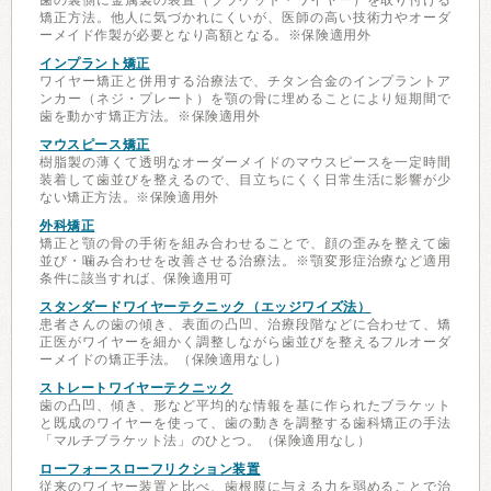
歯の裏側に金属製の装置（ブラケット・ワイヤー）を取り付ける
矯正方法。他人に気づかれにくいが、医師の高い技術力やオーダ
ーメイド作製が必要となり高額となる。※保険適用外
インプラント矯正
ワイヤー矯正と併用する治療法で、チタン合金のインプラントア
ンカー（ネジ・プレート）を顎の骨に埋めることにより短期間で
歯を動かす矯正方法。※保険適用外
マウスピース矯正
樹脂製の薄くて透明なオーダーメイドのマウスピースを一定時間
装着して歯並びを整えるので、目立ちにくく日常生活に影響が少
ない矯正方法。※保険適用外
外科矯正
矯正と顎の骨の手術を組み合わせることで、顔の歪みを整えて歯
並び・噛み合わせを改善させる治療法。※顎変形症治療など適用
条件に該当すれば、保険適用可
スタンダードワイヤーテクニック（エッジワイズ法）
患者さんの歯の傾き、表面の凸凹、治療段階などに合わせて、矯
正医がワイヤーを細かく調整しながら歯並びを整えるフルオーダ
ーメイドの矯正手法。（保険適用なし）
ストレートワイヤーテクニック
歯の凸凹、傾き、形など平均的な情報を基に作られたブラケット
と既成のワイヤーを使って、歯の動きを調整する歯科矯正の手法
「マルチブラケット法」のひとつ。（保険適用なし）
ローフォースローフリクション装置
従来のワイヤー装置と比べ、歯根膜に与える力を弱めることで治