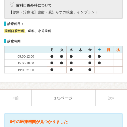
歯科口腔外科について
【診療・治療法】
虫歯・親知らずの抜歯、インプラント
診療科目：
歯科口腔外科
、歯科、小児歯科
診療時間
月
火
水
木
金
土
日
祝
09:30-12:00
15:00-18:00
19:00-21:00
«前
1/1ページ
次»
6件の医療機関が見つかりました