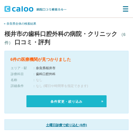
« 奈良県全体の検索結果
桜井市の歯科口腔外科の病院・クリニック
（6
口コミ・評判
件）
6件の医療機関が見つかりました
エリア・駅
奈良県桜井市
診療科目
歯科口腔外科
名称
なし
詳細条件
なし (曜日や時間帯を指定できます)
条件変更・絞り込み
土曜日診療で絞り込む (6件)