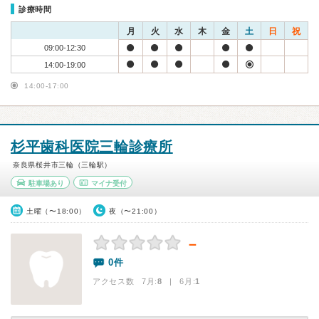
診療時間
月
火
水
木
金
土
日
祝
09:00-12:30
14:00-19:00
14:00-17:00
杉平歯科医院三輪診療所
奈良県桜井市三輪（三輪駅）
駐車場あり
マイナ受付
土曜（〜18:00）
夜（〜21:00）
－
0件
アクセス数 7月:
8
| 6月:
1