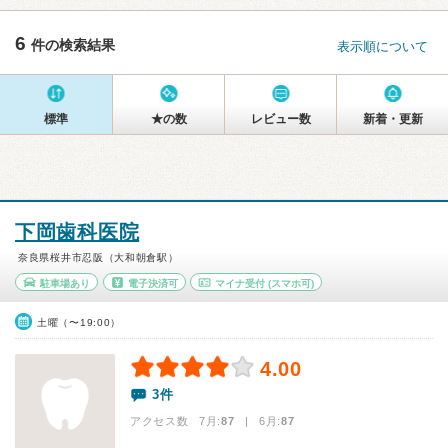
6
件の検索結果
表示順について
標準
★の数
レビュー数
新着・更新
下岡歯科医院
奈良県桜井市忍阪（大和朝倉駅）
駐車場あり
電子決済可
マイナ受付
(スマホ可)
土曜（〜19:00）
4.00
3件
アクセス数 7月:
87
| 6月:
87