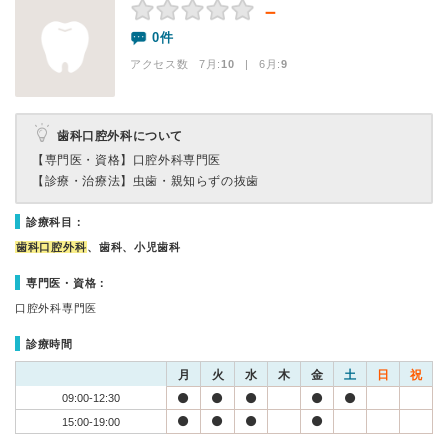
－
0件
アクセス数 7月:
10
| 6月:
9
歯科口腔外科について
【専門医・資格】
口腔外科専門医
【診療・治療法】
虫歯・親知らずの抜歯
診療科目：
歯科口腔外科
、歯科、小児歯科
専門医・資格：
口腔外科専門医
診療時間
月
火
水
木
金
土
日
祝
09:00-12:30
15:00-19:00