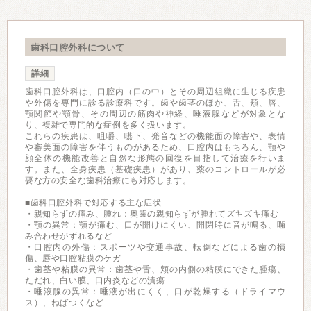
歯科口腔外科について
詳細
歯科口腔外科は、口腔内（口の中）とその周辺組織に生じる疾患
や外傷を専門に診る診療科です。歯や歯茎のほか、舌、頬、唇、
顎関節や顎骨、その周辺の筋肉や神経、唾液腺などが対象とな
り、複雑で専門的な症例を多く扱います。
これらの疾患は、咀嚼、嚥下、発音などの機能面の障害や、表情
や審美面の障害を伴うものがあるため、口腔内はもちろん、顎や
顔全体の機能改善と自然な形態の回復を目指して治療を行いま
す。また、全身疾患（基礎疾患）があり、薬のコントロールが必
要な方の安全な歯科治療にも対応します。
■歯科口腔外科で対応する主な症状
・親知らずの痛み、腫れ：奥歯の親知らずが腫れてズキズキ痛む
・顎の異常：顎が痛む、口が開けにくい、開閉時に音が鳴る、噛
み合わせがずれるなど
・口腔内の外傷：スポーツや交通事故、転倒などによる歯の損
傷、唇や口腔粘膜のケガ
・歯茎や粘膜の異常：歯茎や舌、頬の内側の粘膜にできた腫瘍、
ただれ、白い膜、口内炎などの潰瘍
・唾液腺の異常：唾液が出にくく、口が乾燥する（ドライマウ
ス）、ねばつくなど