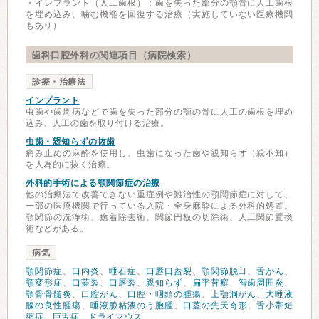
・インプラント（人工歯根）：歯を失った部分の顎骨に人工歯根
を埋め込み、噛む機能を回復する治療（実施していない医療機関
もあり）
歯科口腔外科の関連項目（病院検索）
診療・治療法
インプラント
虫歯や歯周病などで歯を失った部分の顎の骨に人工の歯根を埋め
込み、人工の歯を取り付ける治療。
虫歯・親知らずの抜歯
痛み止めの麻酔を使用し、虫歯になった歯や親知らず（親不知）
を人為的に抜く治療。
外科的手術による顎関節症の治療
他の治療法で改善できない重症例や難治性の顎関節症に対して、
一部の医療機関で行っている入院・全身麻酔による外科的処置。
顎関節の洗浄術、癒着除去術、関節円板の切除術、人工関節置換
術などがある。
病気
顎関節症
、
口内炎
、
唾石症
、
口唇口蓋裂
、
顎関節脱臼
、
舌がん
、
顎変形症
、
口蓋裂
、
口唇裂
、
親知らず
、
扁平苔癬
、
智歯周囲炎
、
顎骨骨髄炎
、
口腔がん
、
口腔・咽頭の腫瘍
、
上顎洞がん
、
大唾液
腺の良性腫瘍
、
唾液腺粘液のう胞腫
、
口蓋の先天奇形
、
舌小帯短
縮症
、
巨舌症
、
ドライマウス