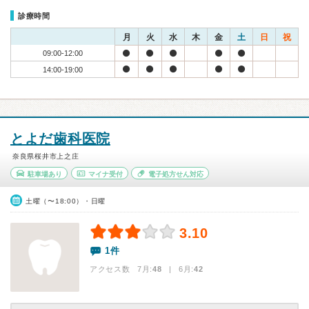
診療時間
月
火
水
木
金
土
日
祝
09:00-12:00
14:00-19:00
とよだ歯科医院
奈良県桜井市上之庄
駐車場あり
マイナ受付
電子処方せん対応
土曜（〜18:00）・日曜
3.10
1件
アクセス数 7月:
48
| 6月:
42