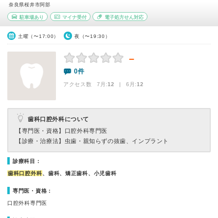
奈良県桜井市阿部
駐車場あり
マイナ受付
電子処方せん対応
土曜（〜17:00）
夜（〜19:30）
－
0件
アクセス数 7月:
12
| 6月:
12
歯科口腔外科について
【専門医・資格】
口腔外科専門医
【診療・治療法】
虫歯・親知らずの抜歯、インプラント
診療科目：
歯科口腔外科
、歯科、矯正歯科、小児歯科
専門医・資格：
口腔外科専門医