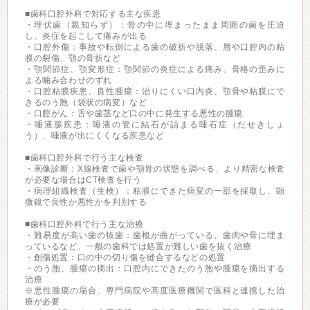
■歯科口腔外科で対応する主な疾患
・埋伏歯（親知らず）：骨の中に埋まったまま周囲の歯を圧迫
し、炎症を起こして痛みが出る
・口腔外傷：事故や転倒による歯の破折や脱落、唇や口腔内の粘
膜の裂傷、顎の骨折など
・顎関節症、顎変形症：顎関節の炎症による痛み、骨格の歪みに
よる噛み合わせのずれ
・口腔粘膜疾患、良性腫瘍：治りにくい口内炎、顎骨や粘膜にで
きるのう胞（袋状の病変）など
・口腔がん：舌や歯茎など口の中に発生する悪性の腫瘍
・唾液腺疾患：唾液の管に結石が詰まる唾石症（だせきしょ
う）、唾液が出にくくなる疾患など
■歯科口腔外科で行う主な検査
・画像診断：X線検査で歯や顎骨の状態を調べる、より精密な検査
が必要な場合はCT検査を行う
・病理組織検査（生検）：粘膜にできた病変の一部を採取し、顕
微鏡で良性か悪性かを判別する
■歯科口腔外科で行う主な治療
・難易度が高い歯の抜歯：歯根が曲がっている、歯肉や骨に埋ま
っているなど、一般の歯科では処置が難しい歯を抜く治療
・創傷処置：口の中の切り傷を縫合するなどの処置
・のう胞、腫瘍の摘出：口腔内にできたのう胞や腫瘍を摘出する
治療
※悪性腫瘍の場合、専門病院や高度医療機関で医科と連携した治
療が必要