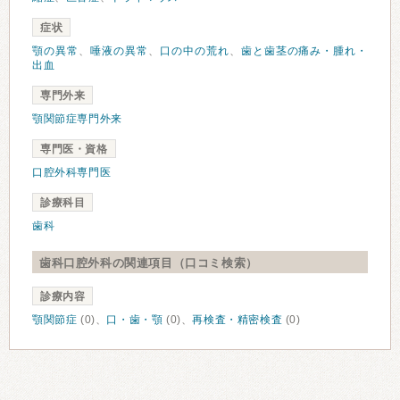
症状
顎の異常
、
唾液の異常
、
口の中の荒れ
、
歯と歯茎の痛み・腫れ・
出血
専門外来
顎関節症専門外来
専門医・資格
口腔外科専門医
診療科目
歯科
歯科口腔外科の関連項目（口コミ検索）
診療内容
顎関節症
(0)、
口・歯・顎
(0)、
再検査・精密検査
(0)