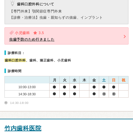
歯科口腔外科について
【専門外来】
顎関節症専門外来
【診療・治療法】
虫歯・親知らずの抜歯、インプラント
小児歯科
3.5
虫歯予防のため行きました
診療科目：
歯科口腔外科
、歯科、矯正歯科、小児歯科
診療時間
月
火
水
木
金
土
日
祝
10:00-13:00
14:30-18:30
14:30-18:00
竹内歯科医院