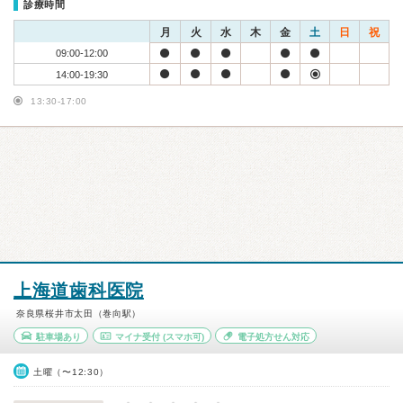
診療時間
月
火
水
木
金
土
日
祝
09:00-12:00
14:00-19:30
13:30-17:00
上海道歯科医院
奈良県桜井市太田（巻向駅）
駐車場あり
マイナ受付
(スマホ可)
電子処方せん対応
土曜（〜12:30）