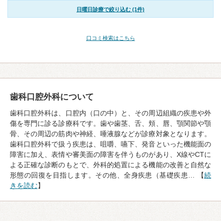
日曜日診療で絞り込む (1件)
口コミ検索はこちら
歯科口腔外科について
歯科口腔外科は、口腔内（口の中）と、その周辺組織の疾患や外
傷を専門に診る診療科です。歯や歯茎、舌、頬、唇、顎関節や顎
骨、その周辺の筋肉や神経、唾液腺などが診療対象となります。
歯科口腔外科で扱う疾患は、咀嚼、嚥下、発音といった機能面の
障害に加え、表情や審美面の障害を伴うものがあり、X線やCTに
よる正確な診断のもとで、外科的処置による機能の改善と自然な
形態の回復を目指します。その他、全身疾患（基礎疾患… 【
続
きを読む
】