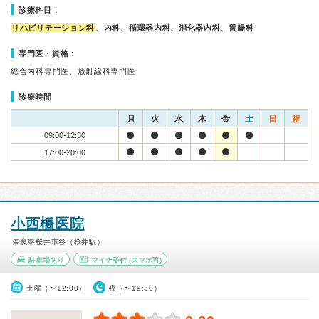
診療科目：
リハビリテーション科
、内科、循環器内科、消化器内科、胃腸科
専門医・資格：
総合内科専門医、放射線科専門医
診療時間
月
火
水
木
金
土
日
祝
09:00-12:30
17:00-20:00
小西橋医院
奈良県桜井市谷（桜井駅）
駐車場あり
マイナ受付
(スマホ可)
土曜（〜12:00）
夜（〜19:30）