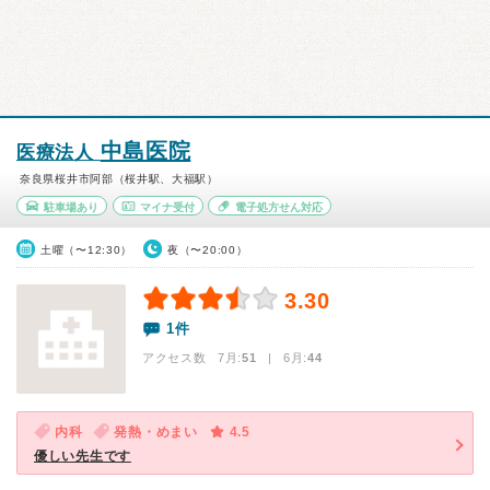
中島医院
医療法人
奈良県桜井市阿部（桜井駅、大福駅）
駐車場あり
マイナ受付
電子処方せん対応
土曜（〜12:30）
夜（〜20:00）
3.30
1件
アクセス数 7月:
51
| 6月:
44
内科
発熱・めまい
4.5
優しい先生です