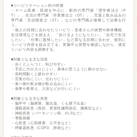
■リハビリテーション科の特徴
・チーム医療：医師を中心に、動作の専門家「理学療法士（P
T）」、生活の専門家「作業療法士（OT）」、言葉と飲み込みの
専門家「言語聴覚士（ST）」などの専門職が連携して治療を行
う。
・個人の目標に合わせたリハビリ：患者さんの状態や身体機能、
生活環境などを踏まえ、「歩けるようになりたい」「自宅で生活
したい」「仕事に復帰したい」など異なる目標に合わせ、個別に
リハビリ内容を組み立てる。実施中も状態を確認しながら、適宜
リハビリ内容を調整する。
■対象となる主な症状
・歩くとふらつく、転びやすい
・手足に力が入りにくい、身体が思うように動かせない
・長時間動くと疲れやすい
・言葉が出にくい、伝わりにくい
・食べ物や飲み物が飲み込みにくい
・食事や着替え、入浴などが行いにくい
■対象となる主な疾患
・脳卒中（脳梗塞、脳出血、くも膜下出血）
・運動器疾患（骨折、変形性膝関節症、腰痛症など）
・神経疾患（パーキンソン病、ALSなど）
・脊髄損傷
・心疾患（心筋梗塞、心不全など）
・呼吸器疾患（COPD、肺炎など）