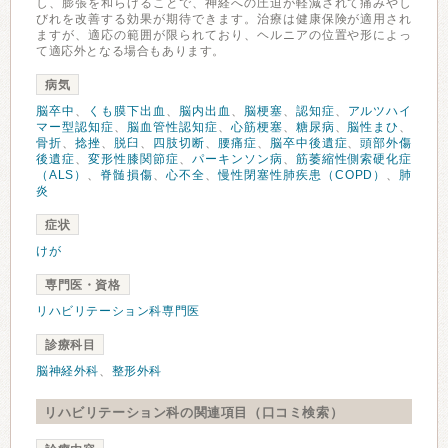
し、膨張を和らげることで、神経への圧迫が軽減されて痛みやし
びれを改善する効果が期待できます。治療は健康保険が適用され
ますが、適応の範囲が限られており、ヘルニアの位置や形によっ
て適応外となる場合もあります。
病気
脳卒中
、
くも膜下出血
、
脳内出血
、
脳梗塞
、
認知症
、
アルツハイ
マー型認知症
、
脳血管性認知症
、
心筋梗塞
、
糖尿病
、
脳性まひ
、
骨折
、
捻挫
、
脱臼
、
四肢切断
、
腰痛症
、
脳卒中後遺症
、
頭部外傷
後遺症
、
変形性膝関節症
、
パーキンソン病
、
筋萎縮性側索硬化症
（ALS）
、
脊髄損傷
、
心不全
、
慢性閉塞性肺疾患（COPD）
、
肺
炎
症状
けが
専門医・資格
リハビリテーション科専門医
診療科目
脳神経外科
、
整形外科
リハビリテーション科の関連項目（口コミ検索）