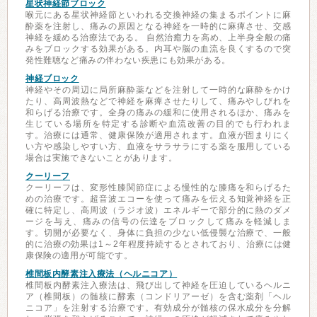
星状神経節ブロック
喉元にある星状神経節といわれる交換神経の集まるポイントに麻
酔薬を注射し、痛みの原因となる神経を一時的に麻痺させ、交感
神経を緩める治療法である。 自然治癒力を高め、上半身全般の痛
みをブロックする効果がある。内耳や脳の血流を良くするので突
発性難聴など痛みの伴わない疾患にも効果がある。
神経ブロック
神経やその周辺に局所麻酔薬などを注射して一時的な麻酔をかけ
たり、高周波熱などで神経を麻痺させたりして、痛みやしびれを
和らげる治療です。全身の痛みの緩和に使用されるほか、痛みを
生じている場所を特定する診断や血流改善の目的でも行われま
す。治療には通常、健康保険が適用されます。血液が固まりにく
い方や感染しやすい方、血液をサラサラにする薬を服用している
場合は実施できないことがあります。
クーリーフ
クーリーフは、変形性膝関節症による慢性的な膝痛を和らげるた
めの治療です。超音波エコーを使って痛みを伝える知覚神経を正
確に特定し、高周波（ラジオ波）エネルギーで部分的に熱のダメ
ージを与え、痛みの信号の伝達をブロックして痛みを軽減しま
す。切開が必要なく、身体に負担の少ない低侵襲な治療で、一般
的に治療の効果は1～2年程度持続するとされており、治療には健
康保険の適用が可能です。
椎間板内酵素注入療法（ヘルニコア）
椎間板内酵素注入療法は、飛び出して神経を圧迫しているヘルニ
ア（椎間板）の髄核に酵素（コンドリアーゼ）を含む薬剤「ヘル
ニコア」を注射する治療です。有効成分が髄核の保水成分を分解