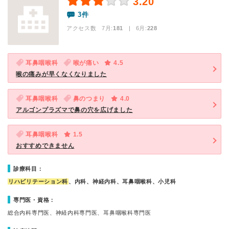
3.20
3件
アクセス数 7月:
181
| 6月:
228
耳鼻咽喉科
喉が痛い
4.5
喉の痛みが早くなくなりました
耳鼻咽喉科
鼻のつまり
4.0
アルゴンプラズマで鼻の穴を広げました
耳鼻咽喉科
1.5
おすすめできません
診療科目：
リハビリテーション科
、内科、神経内科、耳鼻咽喉科、小児科
専門医・資格：
総合内科専門医、神経内科専門医、耳鼻咽喉科専門医