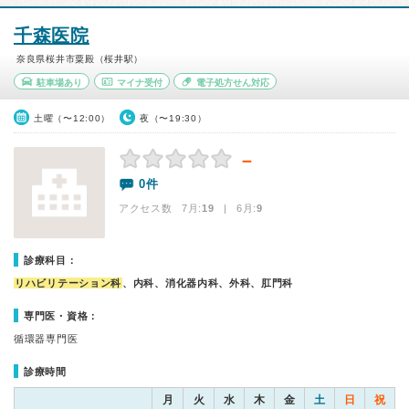
千森医院
奈良県桜井市粟殿（桜井駅）
駐車場あり
マイナ受付
電子処方せん対応
土曜（〜12:00）
夜（〜19:30）
－
0件
アクセス数 7月:
19
| 6月:
9
診療科目：
リハビリテーション科
、内科、消化器内科、外科、肛門科
専門医・資格：
循環器専門医
診療時間
月
火
水
木
金
土
日
祝