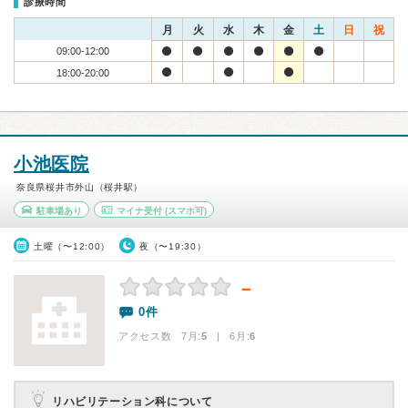
診療時間
月
火
水
木
金
土
日
祝
09:00-12:00
18:00-20:00
小池医院
奈良県桜井市外山（桜井駅）
駐車場あり
マイナ受付
(スマホ可)
土曜（〜12:00）
夜（〜19:30）
－
0件
アクセス数 7月:
5
| 6月:
6
リハビリテーション科について