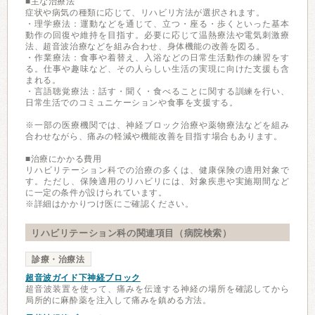
■主な治療法
症状や病気の種類に応じて、リハビリ方法が選択されます。
・理学療法：運動などを通じて、立つ・座る・歩くといった基本
動作の回復や維持を目指す。必要に応じて温熱療法や電気刺激療
法、超音波治療などを組み合わせ、身体機能の改善を図る。
・作業療法：食事や着替え、入浴などの日常生活動作の練習をす
る。仕事や趣味など、その人らしい生活の実現に向けた支援も含
まれる。
・言語聴覚療法：話す・聞く・食べることに関する訓練を行い、
日常生活でのコミュニケーションや食事を支援する。
※一部の医療機関では、神経ブロック治療や薬物療法などを組み
合わせながら、痛みの軽減や機能改善を目指す場合もあります。
■治療にかかる費用
リハビリテーション科での治療の多くは、健康保険の適用対象で
す。ただし、保険適用のリハビリには、対象疾患や実施期間など
に一定の条件が設けられています。
※詳細はかかりつけ医にご確認ください。
リハビリテーション科の関連項目（病院検索）
診療・治療法
超音波ガイド下神経ブロック
超音波装置を使って、痛みを伝達する神経の場所を確認してから
局所的に麻酔薬を注入して痛みを鎮める方法。