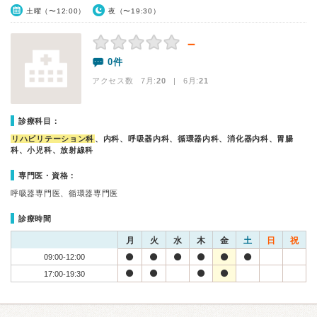
土曜（〜12:00）
夜（〜19:30）
－
0件
アクセス数 7月:
20
| 6月:
21
診療科目：
リハビリテーション科
、内科、呼吸器内科、循環器内科、消化器内科、胃腸
科、小児科、放射線科
専門医・資格：
呼吸器専門医、循環器専門医
診療時間
月
火
水
木
金
土
日
祝
09:00-12:00
17:00-19:30