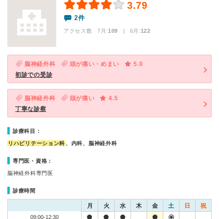
3.79
2件
アクセス数 7月:
109
| 6月:
122
脳神経外科
頭が痛い・めまい
5.0
初診での受診
脳神経外科
頭が痛い
4.5
丁寧な診察
診療科目：
リハビリテーション科
、内科、脳神経外科
専門医・資格：
脳神経外科専門医
診療時間
月
火
水
木
金
土
日
祝
09:00-12:30