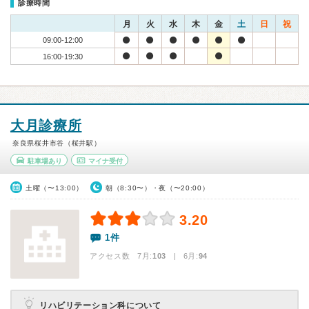
診療時間
月
火
水
木
金
土
日
祝
09:00-12:00
16:00-19:30
大月診療所
奈良県桜井市谷（桜井駅）
駐車場あり
マイナ受付
土曜（〜13:00）
朝（8:30〜）・夜（〜20:00）
3.20
1件
アクセス数 7月:
103
| 6月:
94
リハビリテーション科について