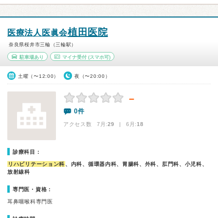
植田医院
医療法人医眞会
奈良県桜井市三輪（三輪駅）
駐車場あり
マイナ受付
(スマホ可)
土曜（〜12:00）
夜（〜20:00）
－
0件
アクセス数 7月:
29
| 6月:
18
診療科目：
リハビリテーション科
、内科、循環器内科、胃腸科、外科、肛門科、小児科、
放射線科
専門医・資格：
耳鼻咽喉科専門医