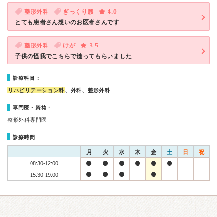
整形外科
ぎっくり腰
4.0
とても患者さん想いのお医者さんです
整形外科
けが
3.5
子供の怪我でこちらで縫ってもらいました
診療科目：
リハビリテーション科
、外科、整形外科
専門医・資格：
整形外科専門医
診療時間
月
火
水
木
金
土
日
祝
08:30-12:00
15:30-19:00