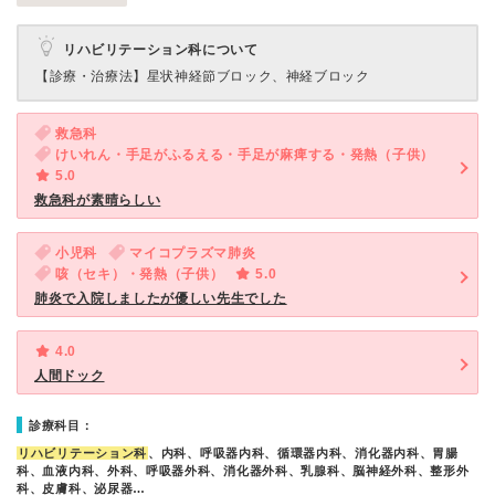
リハビリテーション科について
【診療・治療法】
星状神経節ブロック、神経ブロック
救急科
けいれん・手足がふるえる・手足が麻痺する・発熱（子供）
5.0
救急科が素晴らしい
小児科
マイコプラズマ肺炎
咳（セキ）・発熱（子供）
5.0
肺炎で入院しましたが優しい先生でした
4.0
人間ドック
診療科目：
リハビリテーション科
、内科、呼吸器内科、循環器内科、消化器内科、胃腸
科、血液内科、外科、呼吸器外科、消化器外科、乳腺科、脳神経外科、整形外
科、皮膚科、泌尿器…