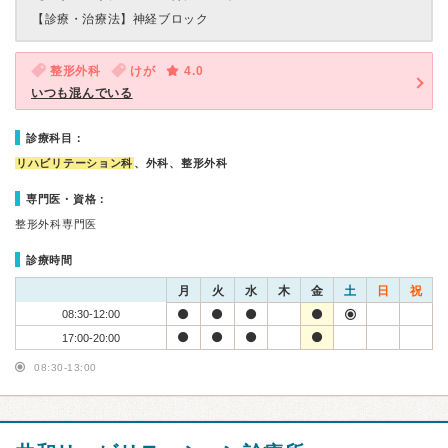
【診療・治療法】
神経ブロック
整形外科
けが
4.0
いつも混んでいる
診療科目：
リハビリテーション科
、外科、整形外科
専門医・資格：
整形外科専門医
診療時間
月
火
水
木
金
土
日
祝
08:30-12:00
17:00-20:00
08:30-13:00