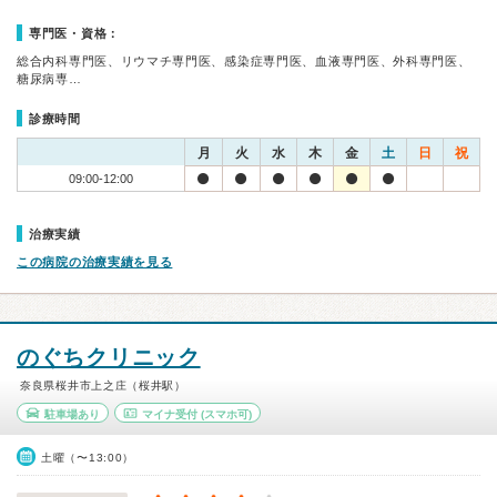
専門医・資格：
総合内科専門医、リウマチ専門医、感染症専門医、血液専門医、外科専門医、
糖尿病専…
診療時間
月
火
水
木
金
土
日
祝
09:00-12:00
治療実績
この病院の治療実績を見る
のぐちクリニック
奈良県桜井市上之庄（桜井駅）
駐車場あり
マイナ受付
(スマホ可)
土曜（〜13:00）