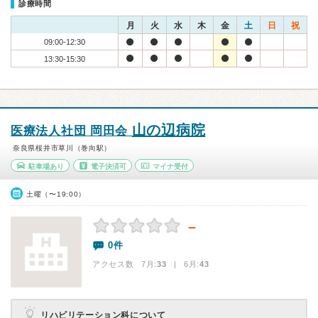
診療時間
月
火
水
木
金
土
日
祝
09:00-12:30
13:30-15:30
山の辺病院
医療法人社団 岡田会
奈良県桜井市草川（巻向駅）
駐車場あり
電子決済可
マイナ受付
土曜（〜19:00）
－
0件
アクセス数 7月:
33
| 6月:
43
リハビリテーション科について