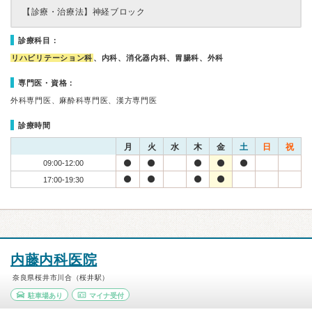
【診療・治療法】
神経ブロック
診療科目：
リハビリテーション科
、内科、消化器内科、胃腸科、外科
専門医・資格：
外科専門医、麻酔科専門医、漢方専門医
診療時間
月
火
水
木
金
土
日
祝
09:00-12:00
17:00-19:30
内藤内科医院
奈良県桜井市川合（桜井駅）
駐車場あり
マイナ受付