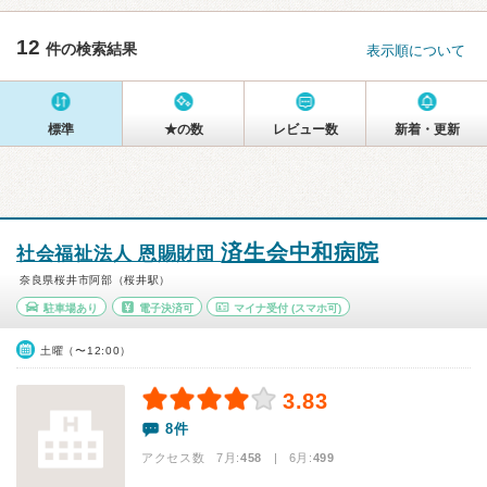
12
件の検索結果
表示順について
標準
★の数
レビュー数
新着・更新
済生会中和病院
社会福祉法人 恩賜財団
奈良県桜井市阿部（桜井駅）
駐車場あり
電子決済可
マイナ受付
(スマホ可)
土曜（〜12:00）
3.83
8件
アクセス数 7月:
458
| 6月:
499