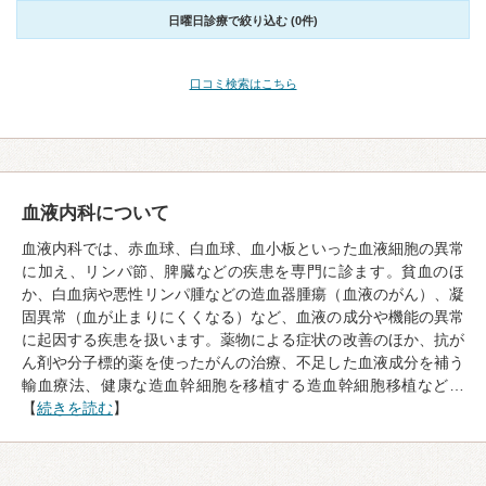
日曜日診療で絞り込む (0件)
口コミ検索はこちら
血液内科について
血液内科では、赤血球、白血球、血小板といった血液細胞の異常
に加え、リンパ節、脾臓などの疾患を専門に診ます。貧血のほ
か、白血病や悪性リンパ腫などの造血器腫瘍（血液のがん）、凝
固異常（血が止まりにくくなる）など、血液の成分や機能の異常
に起因する疾患を扱います。薬物による症状の改善のほか、抗が
ん剤や分子標的薬を使ったがんの治療、不足した血液成分を補う
輸血療法、健康な造血幹細胞を移植する造血幹細胞移植など…
【
続きを読む
】