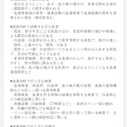
・血が止まりにくい、あざ：血小板の減少や、血液を固める成分
（凝固因子）の異常が疑われる
・血液検査値の異常：健康診断の血液検査で血液細胞の異常を指
摘された場合（無症状含む）
■血液内科で診療する主な疾患
・貧血：鉄分不足による貧血のほか、造血幹細胞の減少や損傷に
よる重症の貧血などがある
・白血病：白血球ががん化して異常増殖する病気で、進行が速い
「急性」と緩やかな「慢性」がある
・悪性リンパ腫：白血球の一つであるリンパ球ががん化する病気
で、完治が可能なタイプもある
・多発性骨髄腫：骨が脆くなる血液のがんで、進行すると骨折し
やすく、骨や関節に痛みを生じる
・その他：血小板が減少する疾患や、血が止まりにくくなる血液
凝固異常など
■血液内科で行う主な検査
・血液検査：赤血球、白血球、血小板の数や状態、血液の凝固機
能などを詳しく調べる基本検査
・骨髄検査：血液を作る骨髄の組織を採取する検査で、白血病な
どの確定診断に用いる
・画像診断（X線検査、CT検査など）：体内のリンパ節の腫れ、
骨、内臓の状態などを確認する
・リンパ節生検：リンパ節の一部を切り取って調べる検査で、主
に悪性リンパ腫の病型特定に用いる
■血液内科で行う主な治療法