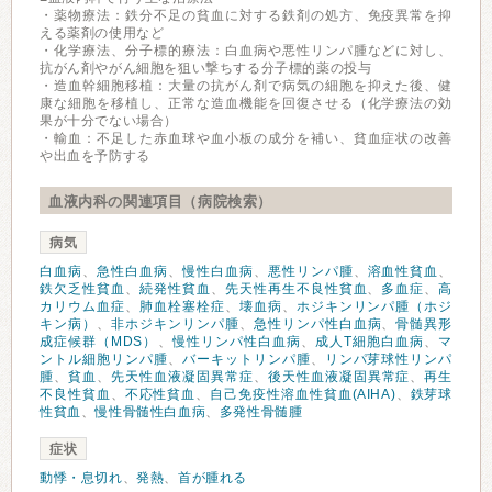
・薬物療法：鉄分不足の貧血に対する鉄剤の処方、免疫異常を抑
える薬剤の使用など
・化学療法、分子標的療法：白血病や悪性リンパ腫などに対し、
抗がん剤やがん細胞を狙い撃ちする分子標的薬の投与
・造血幹細胞移植：大量の抗がん剤で病気の細胞を抑えた後、健
康な細胞を移植し、正常な造血機能を回復させる（化学療法の効
果が十分でない場合）
・輸血：不足した赤血球や血小板の成分を補い、貧血症状の改善
や出血を予防する
血液内科の関連項目（病院検索）
病気
白血病
、
急性白血病
、
慢性白血病
、
悪性リンパ腫
、
溶血性貧血
、
鉄欠乏性貧血
、
続発性貧血
、
先天性再生不良性貧血
、
多血症
、
高
カリウム血症
、
肺血栓塞栓症
、
壊血病
、
ホジキンリンパ腫（ホジ
キン病）
、
非ホジキンリンパ腫
、
急性リンパ性白血病
、
骨髄異形
成症候群（MDS）
、
慢性リンパ性白血病
、
成人T細胞白血病
、
マ
ントル細胞リンパ腫
、
バーキットリンパ腫
、
リンパ芽球性リンパ
腫
、
貧血
、
先天性血液凝固異常症
、
後天性血液凝固異常症
、
再生
不良性貧血
、
不応性貧血
、
自己免疫性溶血性貧血(AIHA)
、
鉄芽球
性貧血
、
慢性骨髄性白血病
、
多発性骨髄腫
症状
動悸・息切れ
、
発熱
、
首が腫れる