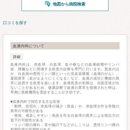
地図から病院検索
口コミを探す
血液内科について
詳細
血液内科は、赤血球、白血球、血小板などの血液細胞やリンパ
節、脾臓などに関連する疾患の診療を専門に行います。貧血のほ
か、白血病や悪性リンパ腫といった造血器腫瘍（血液のがん）、
凝固異常（血が止まりにくくなる）など、血液の成分と機能の異
常に起因する疾患を扱います。血液疾患の初期は、自覚症状が出
ないことがあるため、健康診断で血液の異常を指摘された時は、
早期に医療機関を受診することが大切です。
■血液内科で対応する主な症状
・動悸、息切れ：赤血球の減少（貧血）や、赤血球を作る骨髄の
異常の可能性がある
・発熱、感染しやすい：免疫を司る白血球の異常による抵抗力の
低下の可能性がある
・リンパ節の腫れ：首や脇の下などのしこりは、悪性リンパ腫の
初期症状の可能性がある