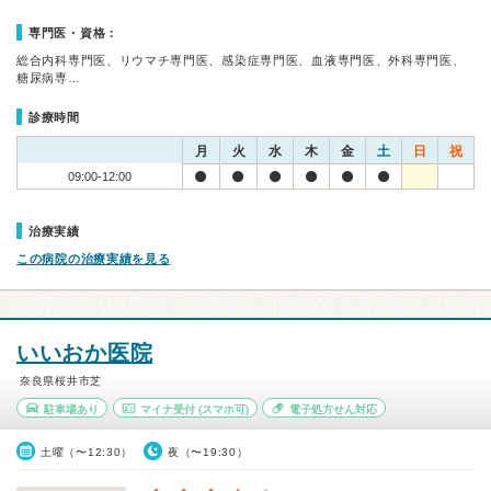
専門医・資格：
総合内科専門医、リウマチ専門医、感染症専門医、血液専門医、外科専門医、
糖尿病専…
診療時間
月
火
水
木
金
土
日
祝
09:00-12:00
治療実績
この病院の治療実績を見る
いいおか医院
奈良県桜井市芝
駐車場あり
マイナ受付
(スマホ可)
電子処方せん対応
土曜（〜12:30）
夜（〜19:30）