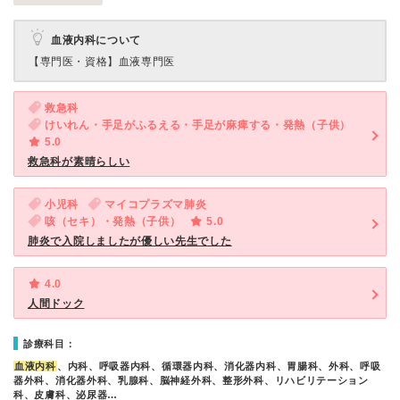
血液内科について
【専門医・資格】
血液専門医
救急科
けいれん・手足がふるえる・手足が麻痺する・発熱（子供）
5.0
救急科が素晴らしい
小児科
マイコプラズマ肺炎
咳（セキ）・発熱（子供）
5.0
肺炎で入院しましたが優しい先生でした
4.0
人間ドック
診療科目：
血液内科
、内科、呼吸器内科、循環器内科、消化器内科、胃腸科、外科、呼吸
器外科、消化器外科、乳腺科、脳神経外科、整形外科、リハビリテーション
科、皮膚科、泌尿器…