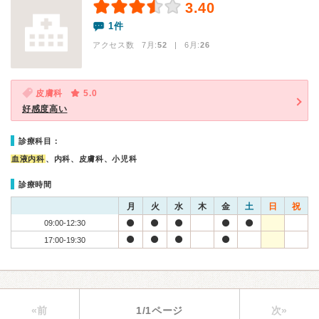
3.40
1件
アクセス数 7月:
52
| 6月:
26
皮膚科
5.0
好感度高い
診療科目：
血液内科
、内科、皮膚科、小児科
診療時間
月
火
水
木
金
土
日
祝
09:00-12:30
17:00-19:30
«前
1/1ページ
次»