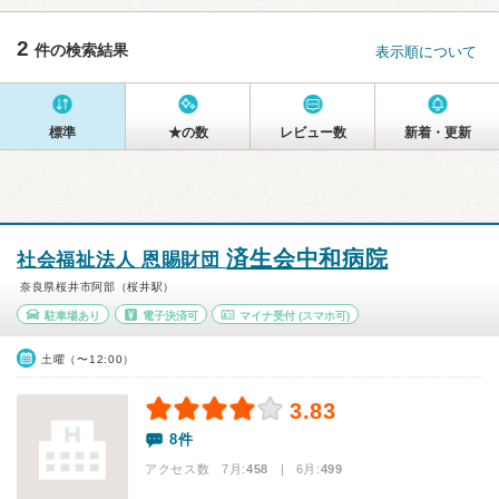
2
件の検索結果
表示順について
標準
★の数
レビュー数
新着・更新
済生会中和病院
社会福祉法人 恩賜財団
奈良県桜井市阿部（桜井駅）
駐車場あり
電子決済可
マイナ受付
(スマホ可)
土曜（〜12:00）
3.83
8件
アクセス数 7月:
458
| 6月:
499