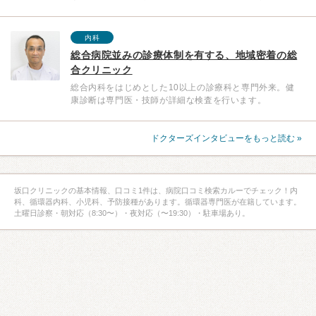
内科
総合病院並みの診療体制を有する、地域密着の総
合クリニック
総合内科をはじめとした10以上の診療科と専門外来。健
康診断は専門医・技師が詳細な検査を行います。
ドクターズインタビューをもっと読む »
坂口クリニックの基本情報、口コミ1件は、病院口コミ検索カルーでチェック！内
科、循環器内科、小児科、予防接種があります。循環器専門医が在籍しています。
土曜日診察・朝対応（8:30〜）・夜対応（〜19:30）・駐車場あり。