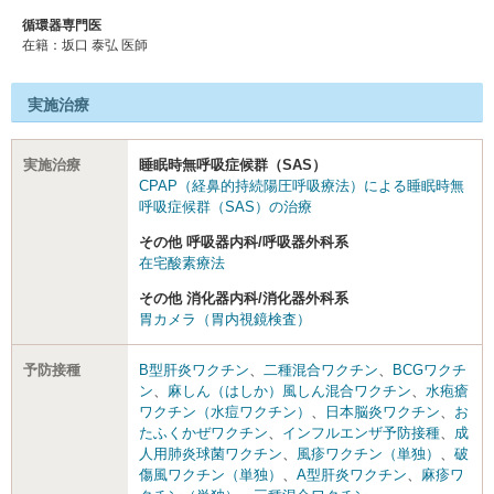
循環器専門医
在籍：坂口 泰弘 医師
実施治療
実施治療
睡眠時無呼吸症候群（SAS）
CPAP（経鼻的持続陽圧呼吸療法）による睡眠時無
呼吸症候群（SAS）の治療
その他 呼吸器内科/呼吸器外科系
在宅酸素療法
その他 消化器内科/消化器外科系
胃カメラ（胃内視鏡検査）
予防接種
B型肝炎ワクチン
、
二種混合ワクチン
、
BCGワクチ
ン
、
麻しん（はしか）風しん混合ワクチン
、
水疱瘡
ワクチン（水痘ワクチン）
、
日本脳炎ワクチン
、
お
たふくかぜワクチン
、
インフルエンザ予防接種
、
成
人用肺炎球菌ワクチン
、
風疹ワクチン（単独）
、
破
傷風ワクチン（単独）
、
A型肝炎ワクチン
、
麻疹ワ