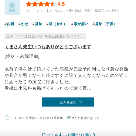
4.5
み～こママ（本人ではない・5〜10歳・男性・掲載口コミ3件）
内科
かぜ
発熱
咳（セキ）
喉が痛い
発熱（子供）
この口コミは受診から5年以上経過しています。
くまさん先生いつもありがとうございます
[症状・来院理由]
以前子供を診て頂いていた病院が完全予約制になり急な発熱
や具合が悪くなった時にすぐに診て貰えなくなったので近く
にあったこの病院に行きました。
看板に小児科も掲げてあったので診て貰...
続きを読む
2010年03月受診 / 2011年11月投稿
9人が参考になった
口コミをもっと読む (1件)