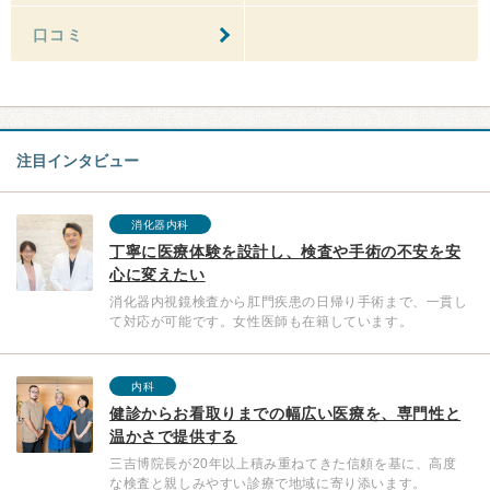
口コミ
注目インタビュー
消化器内科
丁寧に医療体験を設計し、検査や手術の不安を安
心に変えたい
消化器内視鏡検査から肛門疾患の日帰り手術まで、一貫し
て対応が可能です。女性医師も在籍しています。
内科
健診からお看取りまでの幅広い医療を、専門性と
温かさで提供する
三吉博院長が20年以上積み重ねてきた信頼を基に、高度
な検査と親しみやすい診療で地域に寄り添います。