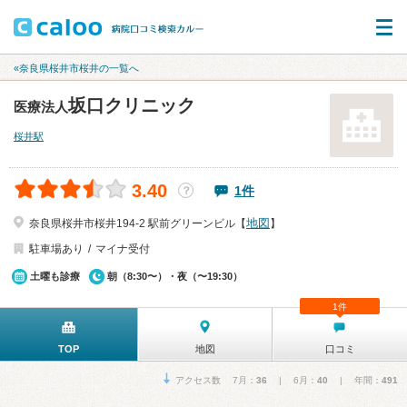
«奈良県桜井市桜井の一覧へ
坂口クリニック
医療法人
桜井駅
3.40
1件
？
地図
奈良県桜井市桜井194-2 駅前グリーンビル【
】
駐車場あり
マイナ受付
土曜も診療
朝（8:30〜）・夜（〜19:30）
1件
TOP
地図
口コミ
アクセス数 7月：
36
| 6月：
40
| 年間：
491