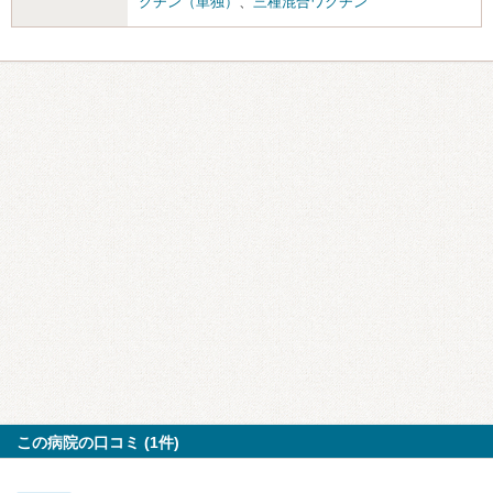
クチン（単独）
、
三種混合ワクチン
この病院の口コミ (1件)