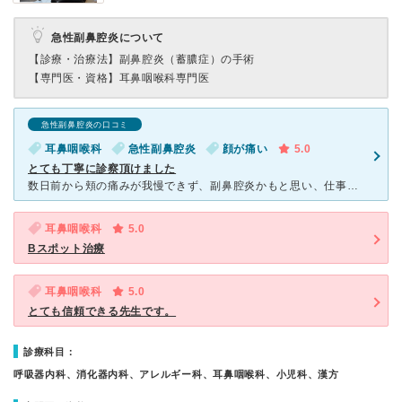
急性副鼻腔炎について
【診療・治療法】
副鼻腔炎（蓄膿症）の手術
【専門医・資格】
耳鼻咽喉科専門医
急性副鼻腔炎の口コミ
耳鼻咽喉科
急性副鼻腔炎
顔が痛い
5.0
とても丁寧に診察頂けました
数日前から頬の痛みが我慢できず、副鼻腔炎かもと思い、仕事中に伺いました。 いつもは大変混んでいるクリニックのようですが、午前診療終了ギリギリであったので、ほとんど待つことなく診療を受けることができま
耳鼻咽喉科
5.0
Bスポット治療
耳鼻咽喉科
5.0
とても信頼できる先生です。
診療科目：
呼吸器内科、消化器内科、アレルギー科、耳鼻咽喉科、小児科、漢方