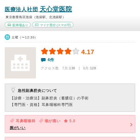
天心堂医院
医療法人社団
東京都豊島区池袋（池袋駅、北池袋駅）
駐車場あり
マイナ受付
(スマホ可)
土曜（〜12:30）
4.17
4件
アクセス数 7月:
130
| 6月:
128
急性副鼻腔炎について
【診療・治療法】
副鼻腔炎（蓄膿症）の手術
【専門医・資格】
耳鼻咽喉科専門医
耳鼻咽喉科
喉が痛い
5.0
腕がいい