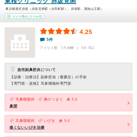
東桜クリニック 赤坂見附
東京都港区赤坂（赤坂見附駅（永田町駅）、赤坂駅、溜池山王駅）
マイナ受付
(スマホ可)
4.25
5件
アクセス数 7月:
698
| 6月:
711
急性副鼻腔炎について
【診療・治療法】
副鼻腔炎（蓄膿症）の手術
【専門医・資格】
耳鼻咽喉科専門医
耳鼻咽喉科
鼻のつまり
5.0
鼻閉
耳鼻咽喉科
いびき
5.0
痛くないいびき治療