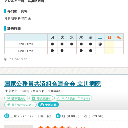
アレルギー科、耳鼻咽喉科
専門医・資格：
耳鼻咽喉科専門医
診療時間
月
火
水
木
金
土
日
祝
09:00-12:00
14:00-17:00
09:00-13:00
国家公務員共済組合連合会 立川病院
東京都立川市錦町（西国立駅、立川南駅）
駐車場あり
電子決済可
マイナ受付
(スマホ可)
電子処方せん対応
女医在籍
土曜（〜23:59）・日曜・祝日
朝（0:00〜）・夜（〜23:59）