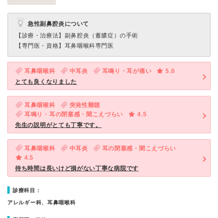
急性副鼻腔炎について
【診療・治療法】
副鼻腔炎（蓄膿症）の手術
【専門医・資格】
耳鼻咽喉科専門医
耳鼻咽喉科
中耳炎
耳鳴り・耳が痛い
5.0
とても良くなりました
耳鼻咽喉科
突発性難聴
耳鳴り・耳の閉塞感・聞こえづらい
4.5
先生の説明がとても丁寧です。
耳鼻咽喉科
中耳炎
耳の閉塞感・聞こえづらい
4.5
待ち時間は長いけど損がない丁寧な病院です
診療科目：
アレルギー科、耳鼻咽喉科