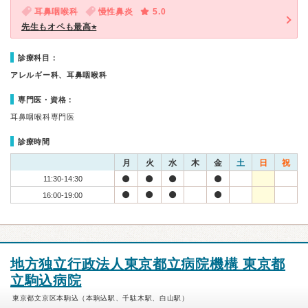
耳鼻咽喉科
慢性鼻炎
5.0
先生もオペも最高⭐︎
診療科目：
アレルギー科、耳鼻咽喉科
専門医・資格：
耳鼻咽喉科専門医
診療時間
月
火
水
木
金
土
日
祝
11:30-14:30
16:00-19:00
地方独立行政法人東京都立病院機構 東京都
立駒込病院
東京都文京区本駒込（本駒込駅、千駄木駅、白山駅）