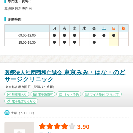
専門医・資格：
耳鼻咽喉科専門医
診療時間
月
火
水
木
金
土
日
祝
09:00-12:00
15:00-18:30
東京みみ・はな・のど
医療法人社団翔和仁誠会
サージクリニック
東京都多摩市関戸（聖蹟桜ヶ丘駅）
駐車場あり
電子決済可
ネット予約
マイナ受付
(スマホ可)
電子処方せん対応
土曜（〜13:00）
3.90