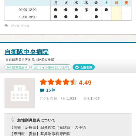
月
火
水
木
金
土
日
祝
09:00-12:00
15:00-19:00
15:00-19:00
自衛隊中央病院
東京都世田谷区池尻（池尻大橋駅）
駐車場あり
マイナ受付
(スマホ可)
女医在籍
4.49
15件
アクセス数 7月:
1,521
| 6月:
1,406
急性副鼻腔炎について
【診療・治療法】
副鼻腔炎（蓄膿症）の手術
【専門医・資格】
耳鼻咽喉科専門医