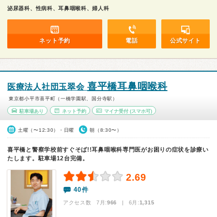
泌尿器科、性病科、耳鼻咽喉科、婦人科
ネット予約
電話
公式サイト
喜平橋耳鼻咽喉科
医療法人社団玉翠会
東京都小平市喜平町（一橋学園駅、国分寺駅）
駐車場あり
ネット予約
マイナ受付
(スマホ可)
土曜（〜12:30）・日曜
朝（8:30〜）
喜平橋と警察学校前すぐそば!!耳鼻咽喉科専門医がお困りの症状を診療い
たします。駐車場12台完備。
2.69
40件
アクセス数 7月:
966
| 6月:
1,315