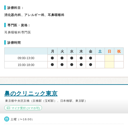
診療科目：
消化器内科、アレルギー科、耳鼻咽喉科
専門医・資格：
耳鼻咽喉科専門医
診療時間
月
火
水
木
金
土
日
祝
09:00-13:00
15:00-18:00
鼻のクリニック東京
東京都中央区京橋（京橋駅（宝町駅）、日本橋駅、東京駅）
マイナ受付
(スマホ可)
土曜（〜16:00）