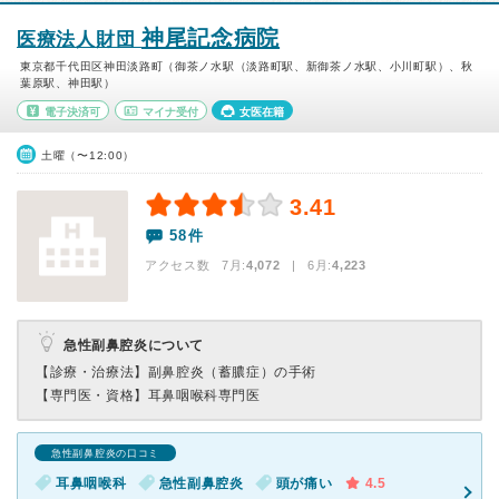
神尾記念病院
医療法人財団
東京都千代田区神田淡路町（御茶ノ水駅（淡路町駅、新御茶ノ水駅、小川町駅）、秋
葉原駅、神田駅）
電子決済可
マイナ受付
女医在籍
土曜（〜12:00）
3.41
58件
アクセス数 7月:
4,072
| 6月:
4,223
急性副鼻腔炎について
【診療・治療法】
副鼻腔炎（蓄膿症）の手術
【専門医・資格】
耳鼻咽喉科専門医
急性副鼻腔炎の口コミ
耳鼻咽喉科
急性副鼻腔炎
頭が痛い
4.5