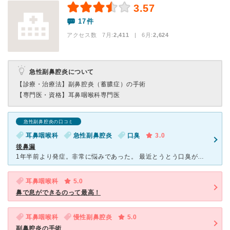
3.57
17件
アクセス数 7月:
2,411
| 6月:
2,624
急性副鼻腔炎について
【診療・治療法】
副鼻腔炎（蓄膿症）の手術
【専門医・資格】
耳鼻咽喉科専門医
急性副鼻腔炎の口コミ
耳鼻咽喉科
急性副鼻腔炎
口臭
3.0
後鼻漏
1年半前より発症。非常に悩みであった。 最近とうとう口臭がひどくする気がしており、27歳の女性には大問題、引越しをきっかけに通院をはじめた。検査の結果、副鼻腔炎による後鼻漏ということ。またアレルギー
耳鼻咽喉科
5.0
鼻で息ができるのって最高！
耳鼻咽喉科
慢性副鼻腔炎
5.0
副鼻腔炎の手術