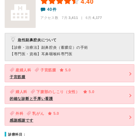
4.40
40件
アクセス数 7月:
3,411
| 6月:
4,177
急性副鼻腔炎について
【診療・治療法】
副鼻腔炎（蓄膿症）の手術
【専門医・資格】
耳鼻咽喉科専門医
産婦人科
子宮筋腫
5.0
子宮筋腫
婦人科
下腹部のしこり（女性）
5.0
的確な診断と手厚い看護
外科
乳がん
5.0
感謝感謝です
診療科目：