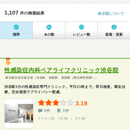
1,107
件の検索結果
表示順について
標準
★の数
レビュー数
新着・更新
性感染症内科ペアライフクリニック渋谷院
東京都渋谷区道玄坂（渋谷駅、神泉駅、原宿駅（明治神宮前駅））
渋谷駅3分の性感染症専門クリニック。平日21時まで。即日検査。匿名治
療。完全個室でプライバシー配慮。
3.18
0件
9件
アクセス数 7月:
92
| 6月:
60