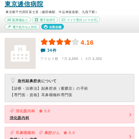
東京逓信病院
東京都千代田区富士見（飯田橋駅、牛込神楽坂駅、九段下駅）
駐車場あり
電子決済可
マイナ受付
(スマホ可)
電子処方せん対応
女医在籍
4.16
34件
アクセス数 7月:
2,300
| 6月:
2,332
急性副鼻腔炎について
【診療・治療法】
副鼻腔炎（蓄膿症）の手術
【専門医・資格】
耳鼻咽喉科専門医
消化器内科
5.0
消化器内科
耳鼻咽喉科
鼻腔がん
5.0