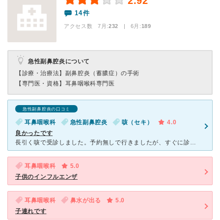
2.92
14件
アクセス数 7月:
232
| 6月:
189
急性副鼻腔炎について
【診療・治療法】
副鼻腔炎（蓄膿症）の手術
【専門医・資格】
耳鼻咽喉科専門医
急性副鼻腔炎の口コミ
耳鼻咽喉科
急性副鼻腔炎
咳（セキ）
4.0
良かったです
長引く咳で受診しました。予約無しで行きましたが、すぐに診てもらえました。レントゲンや内視鏡などで、丁寧に診てもらえました。現在の状態や処方してくれる薬の説明もしっかりとしてくれました。全体的に迅速で待
耳鼻咽喉科
5.0
子供のインフルエンザ
耳鼻咽喉科
鼻水が出る
5.0
子連れです