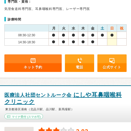
専門医・資格：
気管食道科専門医、耳鼻咽喉科専門医、レーザー専門医
診療時間
月
火
水
木
金
土
日
祝
08:30-12:30
14:30-18:30
ネット予約
電話
公式サイト
にしや耳鼻咽喉科
医療法人社団セントルーク会
クリニック
東京都港区港南（北品川駅、品川駅、新馬場駅）
マイナ受付
(スマホ可)