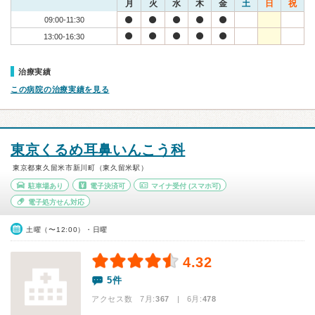
月
火
水
木
金
土
日
祝
09:00-11:30
13:00-16:30
治療実績
この病院の治療実績を見る
東京くるめ耳鼻いんこう科
東京都東久留米市新川町（東久留米駅）
駐車場あり
電子決済可
マイナ受付
(スマホ可)
電子処方せん対応
土曜（〜12:00）・日曜
4.32
5件
アクセス数 7月:
367
| 6月:
478