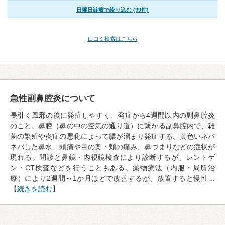
日曜日診療で絞り込む (99件)
口コミ検索はこちら
急性副鼻腔炎について
長引く風邪の後に発症しやすく、発症から4週間以内の副鼻腔炎
のこと。鼻腔（鼻の中の空気の通り道）に繋がる副鼻腔内で、雑
菌の繁殖や炎症の悪化によって膿が溜まり発症する。黄色いネバ
ネバした鼻水、頭痛や目の奥・頬の痛み、鼻づまりなどの症状が
現れる。問診と鼻鏡・内視鏡検査により診断するが、レントゲ
ン・CT検査などを行うこともある。薬物療法（内服・局所治
療）により2週間～1か月ほどで改善するが、放置すると慢性…
【
続きを読む
】