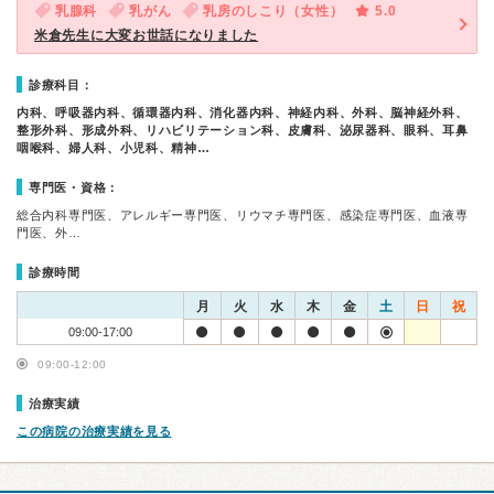
乳腺科
乳がん
乳房のしこり（女性）
5.0
米倉先生に大変お世話になりました
診療科目：
内科、呼吸器内科、循環器内科、消化器内科、神経内科、外科、脳神経外科、
整形外科、形成外科、リハビリテーション科、皮膚科、泌尿器科、眼科、耳鼻
咽喉科、婦人科、小児科、精神…
専門医・資格：
総合内科専門医、アレルギー専門医、リウマチ専門医、感染症専門医、血液専
門医、外…
診療時間
月
火
水
木
金
土
日
祝
09:00-17:00
09:00-12:00
治療実績
この病院の治療実績を見る