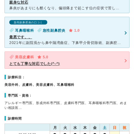
親身な対応
鼻炎があまりにも酷くなり、偏頭痛まで起こす位の症状で苦しんでいた時、会社の同僚から、確か耳鼻咽喉科の専門で凄く評判がいいらしい、と聞いて、飛び込み状態で訪問しました。 お昼過ぎの受付だったのですが、
急性副鼻腔炎の口コミ
耳鼻咽喉科
急性副鼻腔炎
1.0
最悪です、、
2021年に副院長から鼻中隔湾曲症、下鼻甲介骨切除術、副鼻腔炎の手術を提案され受けましたが、 エンプティーノーズ症候群になりました。 最初の受診でCTを撮りその映像を見て直ぐに手術を提案されま
美容皮膚科
5.0
とても丁寧な対応でした(^-^)
診療科目：
美容外科、皮膚科、美容皮膚科、耳鼻咽喉科
専門医・資格：
アレルギー専門医、形成外科専門医、皮膚科専門医、耳鼻咽喉科専門医、めま
い相談医…
診療時間
月
火
水
木
金
土
日
祝