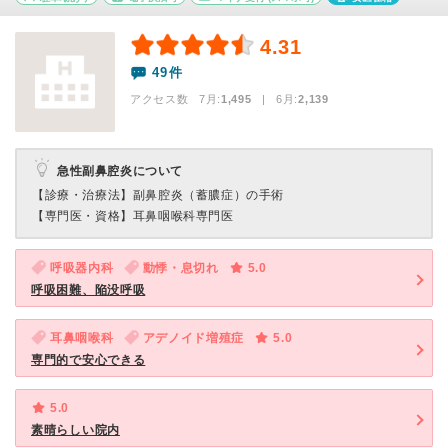
4.31
49件
アクセス数 7月:
1,495
| 6月:
2,139
急性副鼻腔炎について
【診療・治療法】
副鼻腔炎（蓄膿症）の手術
【専門医・資格】
耳鼻咽喉科専門医
呼吸器内科
動悸・息切れ
5.0
呼吸困難、陥没呼吸
耳鼻咽喉科
アデノイド増殖症
5.0
専門的で安心できる
5.0
素晴らしい院内