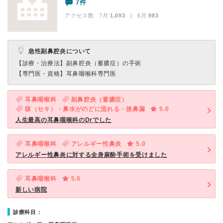
7件
アクセス数 7月:
1,093
| 6月:
983
急性副鼻腔炎について
【診療・治療法】
副鼻腔炎（蓄膿症）の手術
【専門医・資格】
耳鼻咽喉科専門医
耳鼻咽喉科
副鼻腔炎（蓄膿症）
咳（セキ）・鼻水がのどに流れる・後鼻漏
5.0
人生最高の耳鼻咽喉科のDrでした
耳鼻咽喉科
アレルギー性鼻炎
5.0
アレルギー性鼻炎に対する全身麻酔手術を受けました
耳鼻咽喉科
5.0
新しい病院
診療科目：