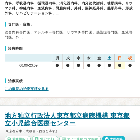
内科、呼吸器内科、循環器内科、消化器内科、内分泌代謝科、糖尿病科、リウ
マチ科、神経内科、血液内科、腎臓内科、外科、脳神経外科、整形外科、形成
外科、リハビリテーション科、…
専門医・資格：
総合内科専門医、アレルギー専門医、リウマチ専門医、感染症専門医、血液専
門医、外…
診療時間
月
火
水
木
金
土
日
祝
00:00-23:59
治療実績
この病院の治療実績を見る
地方独立行政法人東京都立病院機構 東京都
立小児総合医療センター
東京都府中市武蔵台（西国分寺駅）
駐車場あり
電子決済可
マイナ受付
(スマホ可)
女医在籍