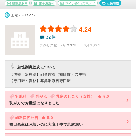
駐車場あり
電子決済可
マイナ受付
(スマホ可)
女医在籍
土曜（〜12:00）
4.24
32件
アクセス数 7月:
2,378
| 6月:
3,274
急性副鼻腔炎について
【診療・治療法】
副鼻腔炎（蓄膿症）の手術
【専門医・資格】
耳鼻咽喉科専門医
乳腺科
乳がん
乳房のしこり（女性）
5.0
乳がんでお世話になりました
歯科口腔外科
5.0
福田先生はお若いのに大変丁寧で思慮深い