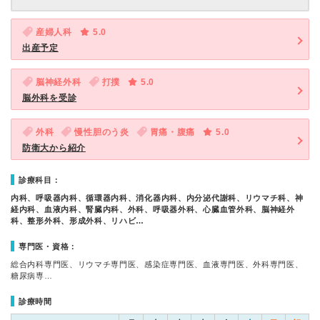
産婦人科
5.0
出産予定
脳神経外科
打撲
5.0
脳外科を受診
外科
慢性胆のう炎
胃痛・腹痛
5.0
防衛大から紹介
診療科目：
内科、呼吸器内科、循環器内科、消化器内科、内分泌代謝科、リウマチ科、神
経内科、血液内科、腎臓内科、外科、呼吸器外科、心臓血管外科、脳神経外
科、整形外科、形成外科、リハビ…
専門医・資格：
総合内科専門医、リウマチ専門医、感染症専門医、血液専門医、外科専門医、
糖尿病専…
診療時間