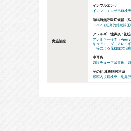
インフルエンザ
インフルエンザ迅速検
睡眠時無呼吸症候群（S
CPAP（経鼻的持続陽
アレルギー性鼻炎 / 花粉
アレルギー検査（View
実施治療
キュア）
、
ダニアレル
ー等による花粉症の治
中耳炎
鼓膜チューブ留置術
、
その他 耳鼻咽喉科系
喉頭内視鏡検査
、
副鼻