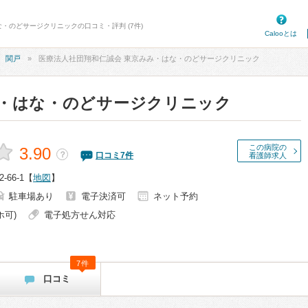
な・のどサージクリニックの口コミ・評判 (7件)
Calooとは
関戸
医療法人社団翔和仁誠会 東京みみ・はな・のどサージクリニック
・はな・のどサージクリニック
この病院の
3.90
？
口コミ
7
件
看護師求人
66-1
【
地図
】
駐車場あり
電子決済可
ネット予約
ホ可)
電子処方せん対応
7件
口コミ