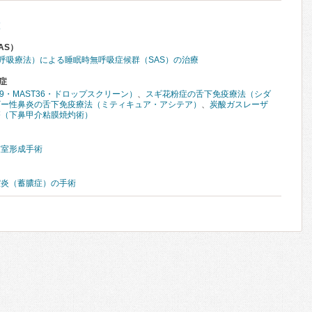
査
AS）
圧呼吸療法）による睡眠時無呼吸症候群（SAS）の治療
症
39・MAST36・ドロップスクリーン）
、
スギ花粉症の舌下免疫療法（シダ
ギー性鼻炎の舌下免疫療法（ミティキュア・アシテア）
、
炭酸ガスレーザ
療（下鼻甲介粘膜焼灼術）
鼓室形成手術
腔炎（蓄膿症）の手術