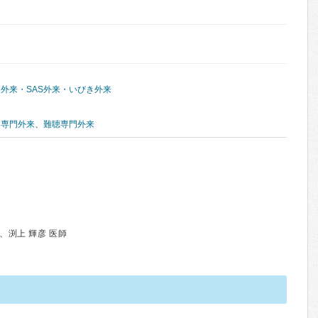
外来・SAS外来・いびき外来
器専門外来
、
難聴専門外来
、渕上 輝彦 医師