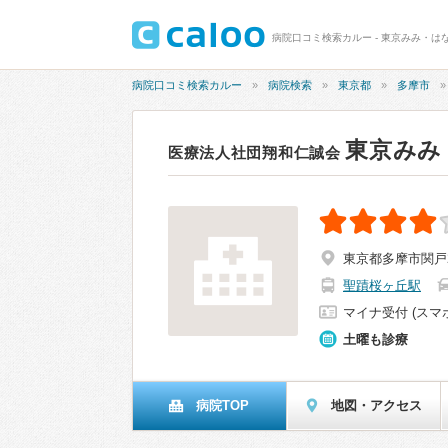
病院口コミ検索カルー - 東京みみ・は
病院口コミ検索カルー
病院検索
東京都
多摩市
東京みみ
医療法人社団翔和仁誠会
東京都多摩市関戸2-
聖蹟桜ヶ丘駅
マイナ受付 (スマ
土曜も診療
病院TOP
地図・アクセス