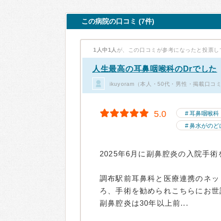
この病院の口コミ (7件)
1人中1人
が、この口コミが参考になったと投票し
人生最高の耳鼻咽喉科のDrでした
ikuyoram（本人・50代・男性・掲載口コ
5.0
耳鼻咽喉科
鼻水がのど
2025年6月に副鼻腔炎の入院手
調布駅前耳鼻科と医療連携のネッ
ろ、手術を勧められこちらにお世
副鼻腔炎は30年以上前...