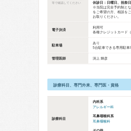
休診日：日曜日、祝祭
等で確認してください
※当院は完全予約制とな
をご希望の方、相談を
お取りください。
利用可
電子決済
各種クレジットカード（V
あり
駐車場
5台駐車できる専用駐車
管理医師
渕上 輝彦
診療科目、専門外来、専門医・資格
内科系
アレルギー科
耳鼻咽喉科系
診療科目
耳鼻咽喉科
その他