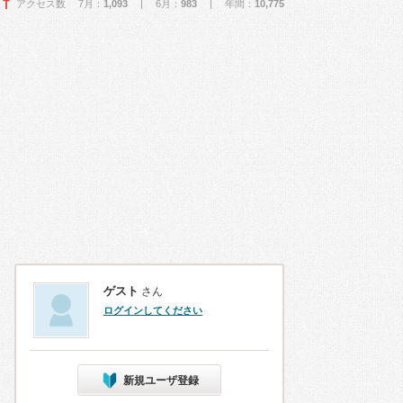
アクセス数 7月：
1,093
| 6月：
983
| 年間：
10,775
ゲスト
さん
ログインしてください
新規ユーザ登録