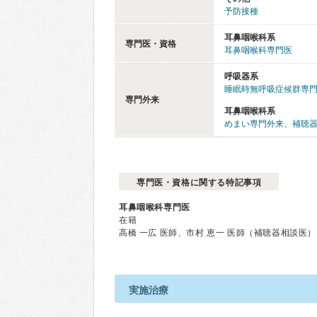
予防接種
耳鼻咽喉科系
専門医・資格
耳鼻咽喉科専門医
呼吸器系
睡眠時無呼吸症候群専門
専門外来
耳鼻咽喉科系
めまい専門外来
、
補聴
専門医・資格に関する特記事項
耳鼻咽喉科専門医
在籍
高橋 一広 医師、市村 恵一 医師（補聴器相談医）
実施治療