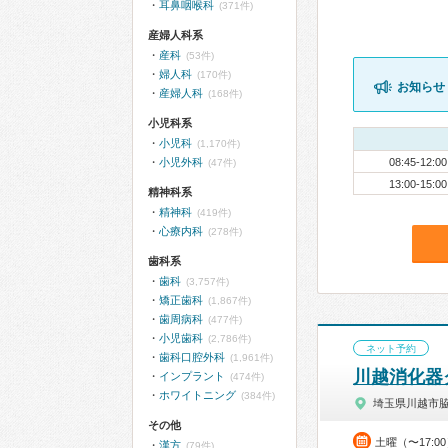
耳鼻咽喉科
(371件)
産婦人科系
産科
(53件)
婦人科
(170件)
お知らせ
産婦人科
(168件)
小児科系
小児科
(1,170件)
小児外科
08:45-12:00
(47件)
13:00-15:00
精神科系
精神科
(419件)
心療内科
(278件)
歯科系
歯科
(3,757件)
矯正歯科
(1,867件)
歯周病科
(477件)
小児歯科
(2,786件)
ネット予約
歯科口腔外科
(1,961件)
川越消化器
インプラント
(474件)
ホワイトニング
(384件)
埼玉県川越市
その他
土曜（〜17:0
漢方
(79件)