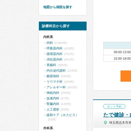
地図から病院を探す
診療科目から探す
内科系
内科
(2,860件)
呼吸器内科
(428件)
09:00-13:00
循環器内科
(761件)
15:00-18:00
消化器内科
(991件)
胃腸科
(396件)
内分泌代謝科
(153件)
糖尿病科
(290件)
リウマチ科
(265件)
アレルギー科
(482件)
神経内科
(259件)
血液内科
(47件)
腎臓内科
(145件)
ネット予約
人工透析
(83件)
たで健診・
緩和ケア（ホスピス）
(53件)
埼玉県志木市
外科系