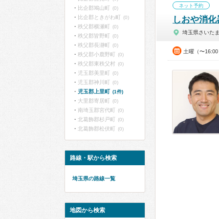
ネット予約
比企郡鳩山町
(0)
比企郡ときがわ町
(0)
しおや消化
秩父郡横瀬町
(0)
埼玉県さいた
秩父郡皆野町
(0)
秩父郡長瀞町
(0)
土曜（〜16:0
秩父郡小鹿野町
(0)
秩父郡東秩父村
(0)
児玉郡美里町
(0)
児玉郡神川町
(0)
児玉郡上里町
(1件)
大里郡寄居町
(0)
南埼玉郡宮代町
(0)
北葛飾郡杉戸町
(0)
北葛飾郡松伏町
(0)
路線・駅から検索
埼玉県の路線一覧
地図から検索