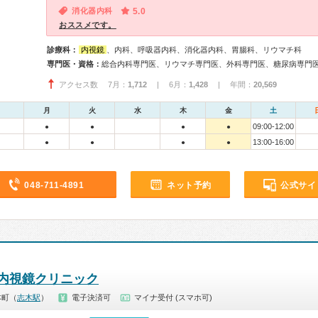
消化器内科
5.0
おススメです。
診療科：
内視鏡
、内科、呼吸器内科、消化器内科、胃腸科、リウマチ科
専門医・資格：
アクセス数 7月：
1,712
| 6月：
1,428
| 年間：
20,569
月
火
水
木
金
土
09:00-12:00
●
●
●
●
13:00-16:00
●
●
●
●
048-711-4891
ネット予約
公式サイ
内視鏡クリニック
本町（
志木駅
）
電子決済可
マイナ受付 (スマホ可)