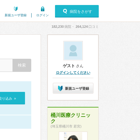
病院をさがす
新規ユーザ登録
ログイン
182,230
病院・
264,124
口コミ
ゲスト
さん
ログインしてください
新規ユーザ登録
絞り込み »
桶川医療クリニッ
ク
(埼玉県桶川市 若宮)