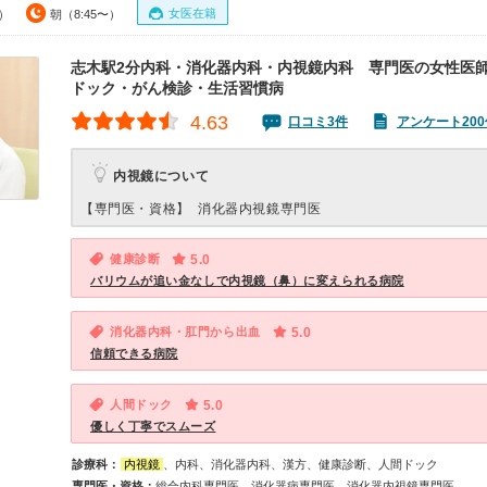
女医在籍
0）
朝（8:45〜）
志木駅2分内科・消化器内科・内視鏡内科 専門医の女性医
ドック・がん検診・生活習慣病
4.63
口コミ3件
アンケート200
内視鏡について
【専門医・資格】
消化器内視鏡専門医
健康診断
5.0
バリウムが追い金なしで内視鏡（鼻）に変えられる病院
消化器内科・肛門から出血
5.0
信頼できる病院
人間ドック
5.0
優しく丁寧でスムーズ
診療科：
内視鏡
、内科、消化器内科、漢方、健康診断、人間ドック
専門医・資格：
総合内科専門医、消化器病専門医、消化器内視鏡専門医