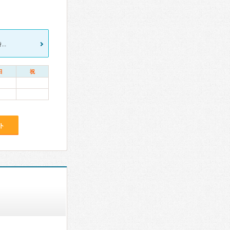
..
日
祝
ト