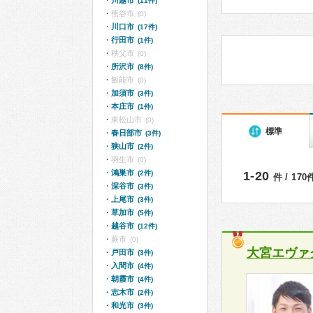
川越市
(11件)
熊谷市
(0)
川口市
(17件)
行田市
(1件)
秩父市
(0)
所沢市
(8件)
飯能市
(0)
加須市
(3件)
本庄市
(1件)
東松山市
(0)
標準
春日部市
(3件)
狭山市
(2件)
羽生市
(0)
鴻巣市
(2件)
1-20
件 / 17
深谷市
(3件)
上尾市
(3件)
草加市
(5件)
越谷市
(12件)
蕨市
(0)
大宮エヴァ
戸田市
(3件)
入間市
(4件)
朝霞市
(4件)
志木市
(2件)
和光市
(3件)