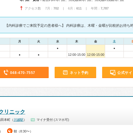
アクセス数 7月：
702
| 6月：
611
| 年間：
7,787
【内科診療でご来院予定の患者様へ】 内科診療は、木曜・金曜が比較的お待ち時.
月
火
水
木
金
土
●
●
12:00-15:00
12:00-15:00
●
●
048-470-7557
ネット予約
公式サイ
クリニック
脇田本町（
川越駅
）
マイナ受付 (スマホ可)
0）
朝（8:30〜）