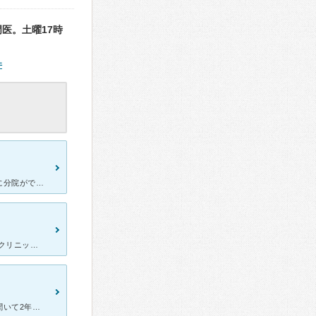
医。土曜17時
件
本院で何度も胃の内視鏡をしていただいておりました。川越駅の近くに分院ができたということで一昨年からはこちらで検査をしていただいています。いつも鎮静剤なしの経鼻の検査です。鎮静なしでこんなに楽なのは、先
今回は胃がん検査のため、川越消化クリニックで受診しました。 当該クリニックも、鼻からのチューブ挿入も初めてなので、最初はとても緊張していました。 しかし、検査は全部でわずか4分間だけでした。 特
これまで評判の良かった近くの病院から独立した先生のクリニックと聞いて2年ぶりに胃カメラを受けてきました。自分の画像を見ながら検査しました。検査中は先生が説明しながら見せてくれます。麻酔しなくてだいじょ