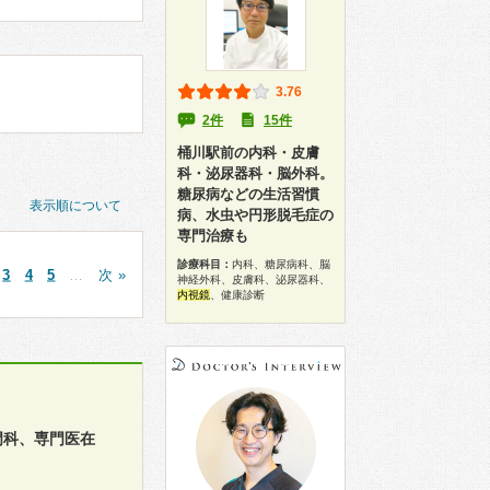
3.76
2件
15件
桶川駅前の内科・皮膚
科・泌尿器科・脳外科。
糖尿病などの生活習慣
表示順について
病、水虫や円形脱毛症の
専門治療も
診療科目：
内科、糖尿病科、脳
3
4
5
…
次 »
神経外科、皮膚科、泌尿器科、
内視鏡
、健康診断
門科、専門医在