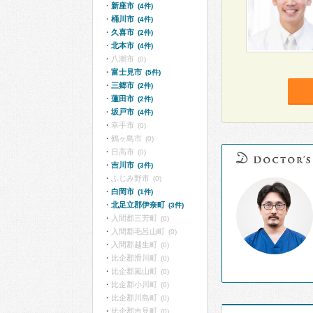
新座市
(4件)
桶川市
(4件)
久喜市
(2件)
北本市
(4件)
八潮市
(0)
富士見市
(5件)
三郷市
(2件)
蓮田市
(2件)
坂戸市
(4件)
幸手市
(0)
鶴ヶ島市
(0)
日高市
(0)
吉川市
(3件)
ふじみ野市
(0)
白岡市
(1件)
北足立郡伊奈町
(3件)
入間郡三芳町
(0)
入間郡毛呂山町
(0)
入間郡越生町
(0)
比企郡滑川町
(0)
比企郡嵐山町
(0)
比企郡小川町
(0)
比企郡川島町
(0)
比企郡吉見町
(0)