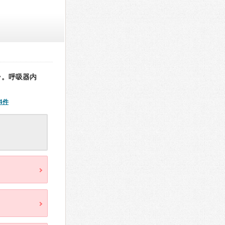
ラ。呼吸器内
4件