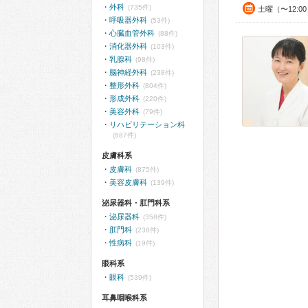
外科
(735件)
土曜（〜12:0
呼吸器外科
(53件)
心臓血管外科
(88件)
消化器外科
(103件)
乳腺科
(98件)
脳神経外科
(238件)
整形外科
(804件)
形成外科
(220件)
美容外科
(79件)
リハビリテーション科
(687件)
皮膚科系
皮膚科
(875件)
美容皮膚科
(139件)
泌尿器科・肛門科系
泌尿器科
(358件)
肛門科
(238件)
性病科
(19件)
眼科系
眼科
(539件)
耳鼻咽喉科系