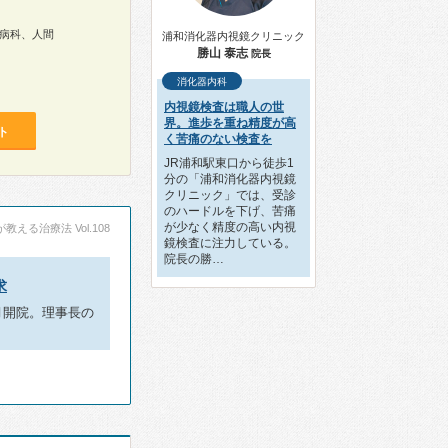
病科、人間
浦和消化器内視鏡クリニック
勝山 泰志
院長
消化器内科
内視鏡検査は職人の世
界。進歩を重ね精度が高
ト
く苦痛のない検査を
JR浦和駅東口から徒歩1
分の「浦和消化器内視鏡
クリニック」では、受診
のハードルを下げ、苦痛
が少なく精度の高い内視
える治療法 Vol.108
鏡検査に注力している。
院長の勝…
求
月開院。理事長の