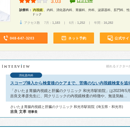
3.03
口コミ5件
診療科：
内視鏡
、内科、消化器内科、胃腸科、外科、泌尿器科、肛門科、性
ドック
アクセス数 7月：
1,183
| 6月：
1,252
| 年間：
16,282
048-647-3203
ネット予約
公式サイ
頼れるドクターが教
消化器内科
スコープ挿入から検査後のケアまで、苦痛のない内視鏡検査を追
「さいたま胃腸内視鏡と肝臓のクリニック 和光市駅前院」は2023年5
吉良文孝彦先生に、同クリニックの内視鏡検査の特徴や、無送気軸…
さいたま胃腸内視鏡と肝臓のクリニック 和光市駅前院 (埼玉県・和光市)
吉良 文孝
理事長