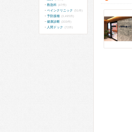
救急科
(47件)
ペインクリニック
(51件)
予防接種
(3,495件)
健康診断
(333件)
人間ドック
(72件)