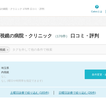
鏡の病院・クリニック 170件 口コミ・評判
Calooとは
内視鏡の病院・クリニック
口コミ・評判
（170件）
×
視鏡
埼玉県
内視鏡
条件変更・
なし
なし (曜日や時間帯を指定できます)
土曜日診療で絞り込む (165件)
日曜日診療で絞り込む (26件)