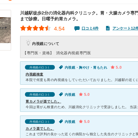
川越駅徒歩2分の消化器内科クリニック。胃・大腸カメラ専門
まで診療。日曜予約胃カメラ。
4.54
口コミ4件
アンケート12
内視鏡について
【専門医・資格】
消化器内視鏡専門医
5.0
内視鏡・胸やけ・胃もたれ
内視鏡の口コミ
内視鏡検査
5.0
内視鏡
内視鏡の口コミ
胃カメラが楽でした。
5.0
内視鏡
内視鏡の口コミ
カメラ楽でした。