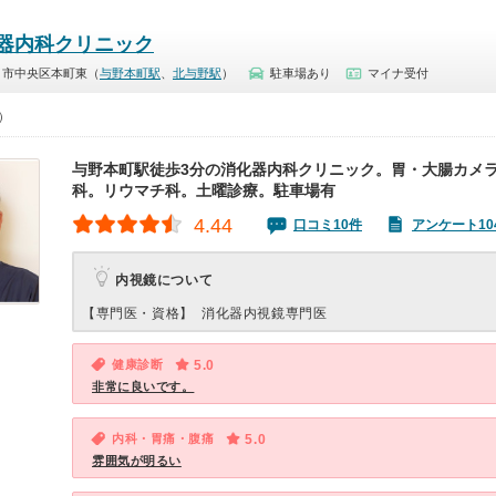
器内科クリニック
ま市中央区本町東（
与野本町駅
、
北与野駅
）
駐車場あり
マイナ受付
0）
与野本町駅徒歩3分の消化器内科クリニック。胃・大腸カメ
科。リウマチ科。土曜診療。駐車場有
4.44
口コミ10件
アンケート10
内視鏡について
【専門医・資格】
消化器内視鏡専門医
健康診断
5.0
非常に良いです。
内科・胃痛・腹痛
5.0
雰囲気が明るい