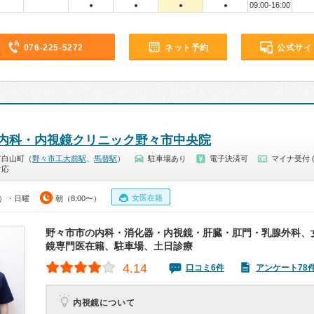
09:00-16:00
●
●
●
●
076-225-5272
ネット予約
公式サイ
内科・内視鏡クリニック野々市中央院
市白山町（
野々市工大前駅
、
馬替駅
）
駐車場あり
電子決済可
マイナ受付 
対応
女医在籍
0）・日曜
朝（8:00〜）
野々市市の内科・消化器・内視鏡・肝臓・肛門・乳腺外科、
鏡専門医在籍、駐車場、土日診療
4.14
口コミ6件
アンケート78
内視鏡について