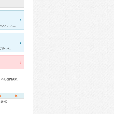
以前違う病院で胃カメラをしたときにとてもつらい思いをしたので、いいところを探していました。 他のサイトですが、こちらの病院の口コミが素晴らしく、寝てる間に胃カメラが終わった！などの口コミが多いために
はじめて大腸の内視鏡検査を受けました。 人間ドッグで気になる所見があったので、 結局は受ける事になったのです。 お若い先生ですが、 私が身体の事で気になる事を全て話し、相談に乗ってくださり、的
総合内科専門医、外科専門医、消化器病専門医、肝臓専門医、消化器内視鏡専門医
日
祝
-16:00