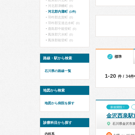
能美郡川北町
(0)
河北郡津幡町
(0)
河北郡内灘町
(1件)
羽咋郡志賀町
(0)
羽咋郡宝達志水町
(0)
鹿島郡中能登町
(0)
鳳珠郡穴水町
(0)
鳳珠郡能登町
(0)
標準
路線・駅から検索
石川県の路線一覧
1-20
件 / 34
地図から検索
地図から病院を探す
新規開院！
金沢西泉駅
診療科目から探す
石川県金沢市
内科系