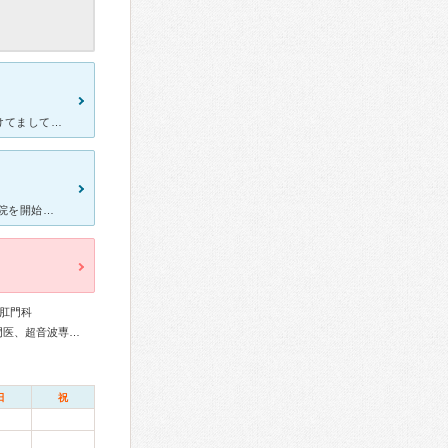
市の特定検診で受けました。対象の年は、いつもは、大病院にて、受けてましてが、コロナで予約が、取れず、Webで、こちらを拝見し、webから予約して、受診しました。わざわざ電話で、やりとりせず、日程選定、
大腸内視鏡検査のため受診。 先生は若くて見立てが良いとの評判で通院を開始しました。 検査日、対応をしていただいた看護師さんがいまいちで残念でした。 検査着に着替えてくださいと言われ、どこ
肛門科
外科専門医、消化器病専門医、肝臓専門医、消化器内視鏡専門医、超音波専門医
日
祝