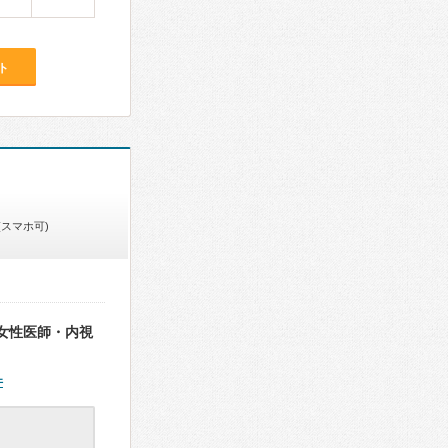
ト
(スマホ可)
女性医師・内視
件