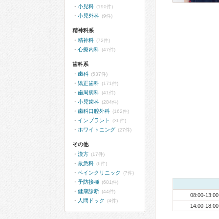
小児科
(190件)
小児外科
(9件)
精神科系
精神科
(72件)
心療内科
(47件)
歯科系
歯科
(537件)
矯正歯科
(171件)
歯周病科
(41件)
小児歯科
(284件)
歯科口腔外科
(162件)
インプラント
(36件)
ホワイトニング
(27件)
その他
漢方
(17件)
救急科
(6件)
ペインクリニック
(7件)
予防接種
(681件)
健康診断
(44件)
08:00-13:00
人間ドック
(4件)
14:00-18:00