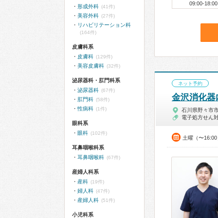
09:00-18:00
形成外科
(41件)
美容外科
(27件)
リハビリテーション科
(164件)
皮膚科系
皮膚科
(129件)
美容皮膚科
(32件)
泌尿器科・肛門科系
ネット予約
泌尿器科
(67件)
金沢消化器
肛門科
(58件)
性病科
(1件)
石川県野々市
電子処方せん
眼科系
眼科
(102件)
土曜（〜16:0
耳鼻咽喉科系
耳鼻咽喉科
(67件)
産婦人科系
産科
(19件)
婦人科
(47件)
産婦人科
(51件)
小児科系