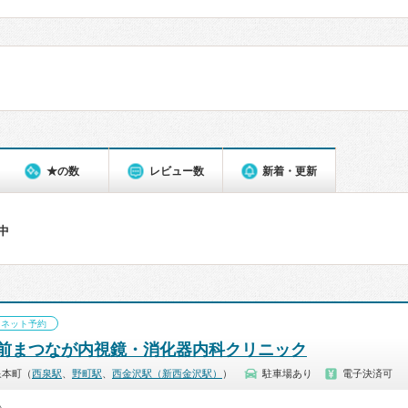
★の数
レビュー数
新着・更新
件中
ネット予約
前まつなが内視鏡・消化器内科クリニック
泉本町（
西泉駅
、
野町駅
、
西金沢駅（新西金沢駅）
）
駐車場あり
電子決済可