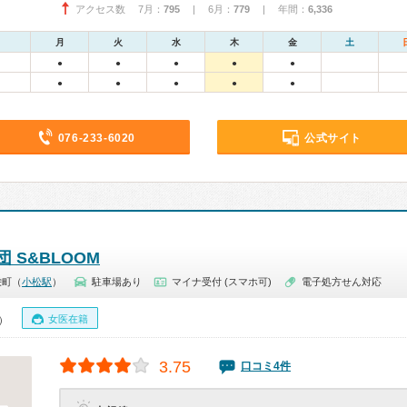
アクセス数 7月：
795
| 6月：
779
| 年間：
6,336
月
火
水
木
金
土
●
●
●
●
●
●
●
●
●
●
076-233-6020
公式サイト
 S&BLOOM
栄町（
小松駅
）
駐車場あり
マイナ受付 (スマホ可)
電子処方せん対応
女医在籍
0）
3.75
口コミ4件