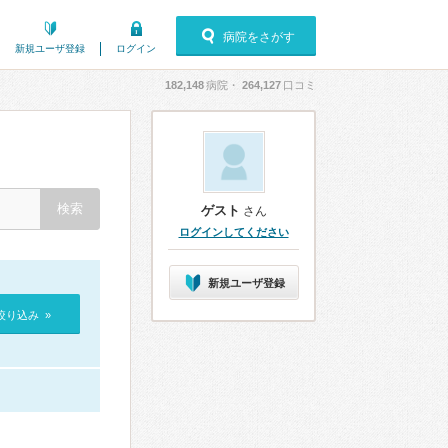
病院をさがす
新規ユーザ登録
ログイン
182,148
病院・
264,127
口コミ
ゲスト
さん
ログインしてください
新規ユーザ登録
絞り込み »