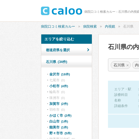
病院口コミ検索カルー - 石川県の内視
病院口コミ検索カルー
病院検索
内視鏡
石川県
エリアを絞り込む
石川県の
都道府県を選択
石川県
(34件)
×
石川県
内
金沢市
(18件)
七尾市
(0)
小松市
(4件)
エリア・駅
輪島市
(0)
診療科目
珠洲市
(0)
名称
加賀市
(2件)
詳細条件
羽咋市
(0)
かほく市
(2件)
白山市
(1件)
能美市
(1件)
野々市市
(5件)