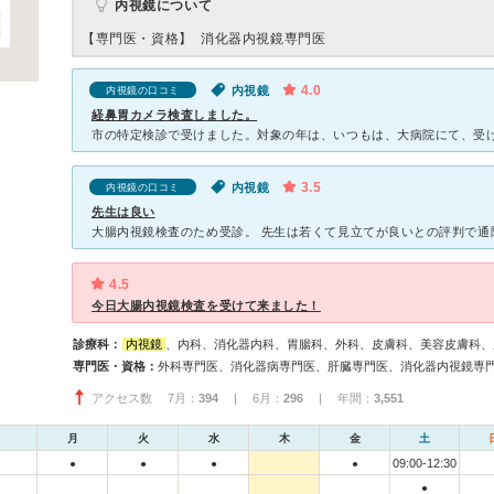
内視鏡について
【専門医・資格】
消化器内視鏡専門医
4.0
内視鏡
内視鏡の口コミ
経鼻胃カメラ検査しました。
3.5
内視鏡
内視鏡の口コミ
先生は良い
4.5
今日大腸内視鏡検査を受けて来ました！
診療科：
内視鏡
、内科、消化器内科、胃腸科、外科、皮膚科、美容皮膚科、
専門医・資格：
アクセス数 7月：
394
| 6月：
296
| 年間：
3,551
月
火
水
木
金
土
09:00-12:30
●
●
●
●
●