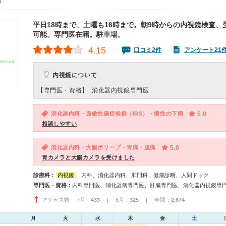
0）
平日18時まで、土曜も16時まで。朝9時からの内視鏡検査、
可能。専門医在籍。駐車場。
4.15
口コミ2件
アンケート21
内視鏡について
【専門医・資格】
消化器内視鏡専門医
消化器内科・過敏性腸症候群（IBS）・慢性の下痢
5.0
相談しやすい
消化器内科・大腸ポリープ・胃痛・腹痛
5.0
胃カメラと大腸カメラを受けました
診療科：
内視鏡
、内科、消化器内科、肛門科、健康診断、人間ドック
専門医・資格：
アクセス数 7月：
433
| 6月：
325
| 年間：
2,674
月
火
水
木
金
土