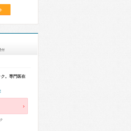
ト
受付
ック。専門医在
件
ク