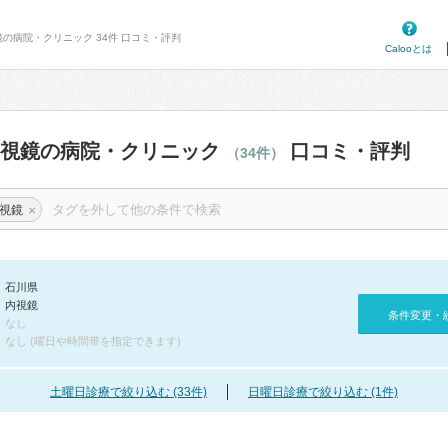
鏡の病院・クリニック 34件 口コミ・評判
Calooとは
内視鏡の病院・クリニック
口コミ・評判
（34件）
×
視鏡
石川県
内視鏡
条件変更・
なし
なし (曜日や時間帯を指定できます)
土曜日診療で絞り込む (33件)
日曜日診療で絞り込む (1件)