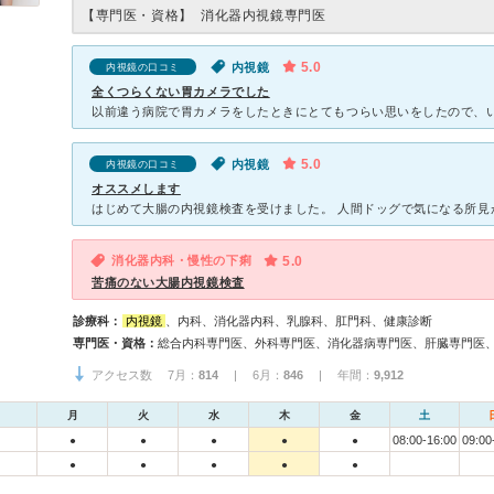
【専門医・資格】
消化器内視鏡専門医
5.0
内視鏡
内視鏡の口コミ
全くつらくない胃カメラでした
5.0
内視鏡
内視鏡の口コミ
オススメします
消化器内科・慢性の下痢
5.0
苦痛のない大腸内視鏡検査
診療科：
内視鏡
、内科、消化器内科、乳腺科、肛門科、健康診断
専門医・資格：
アクセス数 7月：
814
| 6月：
846
| 年間：
9,912
月
火
水
木
金
土
08:00-16:00
09:00
●
●
●
●
●
●
●
●
●
●