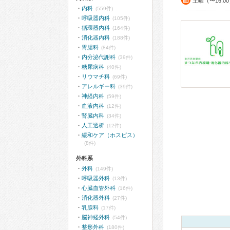
土曜（〜16:0
内科
(559件)
呼吸器内科
(105件)
循環器内科
(164件)
消化器内科
(188件)
胃腸科
(84件)
内分泌代謝科
(39件)
糖尿病科
(40件)
リウマチ科
(69件)
アレルギー科
(39件)
神経内科
(59件)
血液内科
(12件)
腎臓内科
(34件)
人工透析
(12件)
緩和ケア（ホスピス）
(8件)
外科系
外科
(149件)
呼吸器外科
(13件)
心臓血管外科
(16件)
消化器外科
(27件)
乳腺科
(17件)
脳神経外科
(54件)
整形外科
(180件)