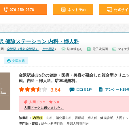
076-259-0378
ネット予約
公式サイ
沢 健診ステーション 内科・婦人科
広岡（
金沢駅（北鉄金沢駅）
、
七ツ屋駅
）
駐車場あり
電子決済可
マイナ
女医在籍
金沢駅徒歩5分の健診・医療・美容が融合した複合型クリニ
籍。内科・婦人科。駐車場無料。
3.64
口コミ1件
アンケート19
人間ドック
5.0
人間ドックに伺いました。
診療科：
内視鏡
、内科、消化器内科、胃腸科、婦人科、健康診断、人間ドッ
専門医・資格：
総合内科専門医、産婦人科専門医