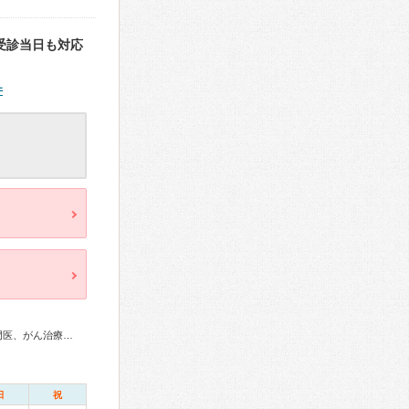
受診当日も対応
件
内科専門医、消化器病専門医、肝臓専門医、消化器内視鏡専門医、がん治療認定医
日
祝