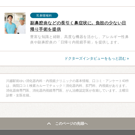
耳鼻咽喉科
副鼻腔炎などの長引く鼻症状に､ 負担の少ない日
帰り手術を提供
豊富な知識と経験、高度な機器を活かし、アレルギー性鼻
炎や副鼻腔炎の「日帰り内視鏡手術」を提供します。
ドクターズインタビューをもっと読む »
川越駅前ゆい消化器内科・内視鏡クリニックの基本情報、口コミ・アンケート43件
は、病院口コミ検索カルーでチェック！消化器内科、肛門科、内視鏡があります。
消化器病専門医、消化器内視鏡専門医、がん治療認定医が在籍しています。土曜日
診察・女医在籍。
このページの先頭へ