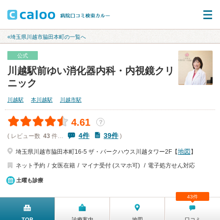
«埼玉県川越市脇田本町の一覧へ
公式
川越駅前ゆい消化器内科・内視鏡クリ
ニック
川越駅
本川越駅
川越市駅
4.61
？
4件
39件
( レビュー数
43
件…
)
地図
埼玉県川越市脇田本町16-5 ザ・パークハウス川越タワー2F【
】
ネット予約
女医在籍
マイナ受付 (スマホ可)
電子処方せん対応
土曜も診療
43件
TOP
診療案内
地図
口コミ