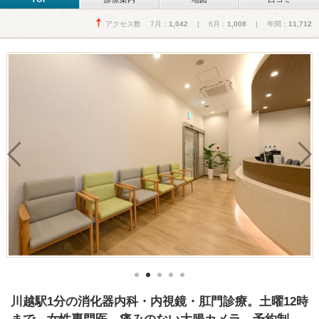
アクセス数 7月：
1,042
| 6月：
1,008
| 年間：
11,712
川越駅1分の消化器内科・内視鏡・肛門診療。土曜12時