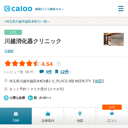
«埼玉県川越市脇田本町の一覧へ
公式
川越消化器クリニック
川越駅
4.54
？
4件
12件
( レビュー数
16
件…
)
地図
埼玉県川越市脇田本町8番1 U_PLACE 6階 MEDICITY【
】
ネット予約
マイナ受付 (スマホ可)
土曜も診療
朝（8:30〜）
16件
TOP
診療案内
地図
口コミ