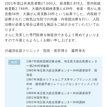
2021年度は外来患者数17,000人、新患数2,878人、胃内視鏡
検査数2,748件、大腸内視鏡検査数1,439件、食道・胃がん発
見数36件、大腸がん発見数33件という結果でした。内視鏡で
診断されたご病気は当院での内服・内視鏡治療を行い、入院
治療が必要な場合は適切な施設をご紹介させていただいてお
ります。
さらに充実した専門医療を御提供できるよう努めてまいりま
すので今後ともよろしくお願い申し上げます。
川越消化器クリニック 院長・医学博士 藤野幸夫
1987年医師国家試験合格。埼玉医大総合医療センタ
略歴
ー第2外科研修医
1990年埼玉医大総合医療センター外科講座助手、医
局長
1997年米国カリフォルニア大学サンフランシスコ校
外科 腹腔鏡手術トレーニングセンターインストラク
ター
1999年埼玉医大総合医療センター外科講座助手
2001年医学博士
2002年埼玉医大総合医療センター外科講師
2002年川越胃腸病院外科部長