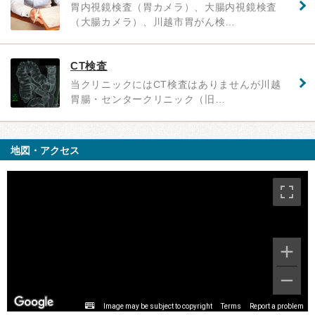
胃内視鏡検査（胃カメラ）、大腸内視鏡検査
（大腸カメラ）、川越市胃がん検…
CT検査
当クリニックにはCT検査はありませんが川越
胃腸・センタークリニック（旧…
地図・アクセス
Image may be subject to copyright
Terms
Report a problem