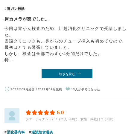
胃ガン検診
胃カメラが楽でした。
今回は胃がん検査のため、川越消化クリニックで受診しまし
た。
当該クリニックも、鼻からのチューブ挿入も初めてなので、
最初はとても緊張していました。
しかし、検査は全部でわずか4分間だけでした。
特...
続きを読む
2022年09月受診 / 2022年09月投稿
13人が参考になった
5.0
ファーディナンド737（本人・60代・女性・掲載口コミ1件）
消化器内科
逆流性食道炎