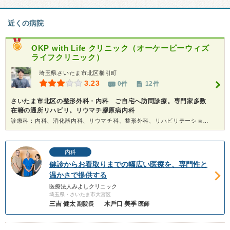
近くの病院
OKP with Life クリニック（オーケーピーウィズ
ライフクリニック）
埼玉県さいたま市北区櫛引町
3.23
0件
12件
さいたま市北区の整形外科・内科 ご自宅へ訪問診療。専門家多数
在籍の通所リハビリ。リウマチ膠原病内科
診療科：内科、消化器内科、リウマチ科、整形外科、リハビリテーション科、在宅医療
内科
健診からお看取りまでの幅広い医療を、専門性と
温かさで提供する
医療法人みよしクリニック
埼玉県・さいたま市大宮区
三吉 健太
⽊⼾⼝ 美季
副院長
医師