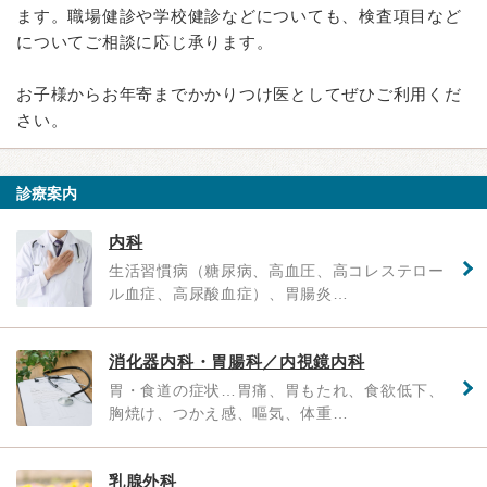
ます。職場健診や学校健診などについても、検査項目など
についてご相談に応じ承ります。
お子様からお年寄までかかりつけ医としてぜひご利用くだ
さい。
診療案内
内科
生活習慣病（糖尿病、高血圧、高コレステロー
ル血症、高尿酸血症）、胃腸炎…
消化器内科・胃腸科／内視鏡内科
胃・食道の症状…胃痛、胃もたれ、食欲低下、
胸焼け、つかえ感、嘔気、体重…
乳腺外科