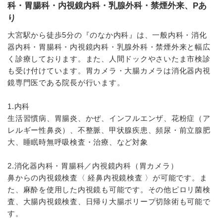
科・胃腸科・内視鏡内科・乳腺外科・禁煙外来、Pあ
り
大宮駅から徒歩5分の『のなか内科』は、一般内科・消化
器内科・胃腸科・内視鏡内科・乳腺外科・禁煙外来と幅広
く診療しております。また、人間ドックやさいたま市検診
も受け付けています。胃カメラ・大腸カメラは消化器内視
鏡専門医である院長が行います。
1.内科
生活習慣病、胃腸炎、かぜ、インフルエンザ、花粉症（ア
レルギー性鼻炎）、不整脈、甲状腺疾患、頻尿・前立腺肥
大、睡眠時無呼吸検査・治療、など対象
2.消化器内科・胃腸科／内視鏡内科（胃カメラ）
鼻からの内視鏡検査〈 経鼻内視鏡検査 〉が可能です。ま
た、麻酔を使用した内視鏡も可能です。その他ピロリ菌検
査、大腸内視鏡検査、日帰り大腸ポリープ切除術も可能で
す。