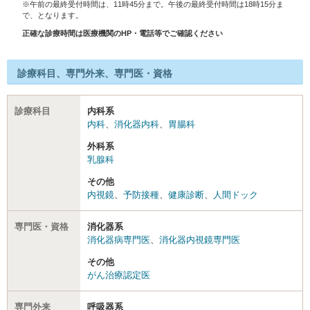
※午前の最終受付時間は、11時45分まで。午後の最終受付時間は18時15分ま
で、となります。
正確な診療時間は医療機関のHP・電話等でご確認ください
診療科目、専門外来、専門医・資格
診療科目
内科系
内科
、
消化器内科
、
胃腸科
外科系
乳腺科
その他
内視鏡
、
予防接種
、
健康診断
、
人間ドック
専門医・資格
消化器系
消化器病専門医
、
消化器内視鏡専門医
その他
がん治療認定医
専門外来
呼吸器系