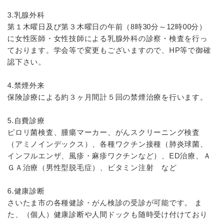
3.乳腺外科
第１木曜日及び第３木曜日の午前（8時30分～12時00分）
に女性医師・女性技師による乳腺外科の診察・検査を行っ
ております。学会等で変更もございますので、HP等で御確
認下さい。
4.禁煙外来
保険診療による約３ヶ月間計５回の禁煙治療を行います。
5.自費診療
ピロリ菌検査、腫瘍マーカー、がんスクリーニング検査
（アミノインデックス）、各種ワクチン接種（肺炎球菌、
インフルエンザ、風疹・麻疹ワクチンなど）、ED治療、Ａ
ＧＡ治療（男性型脱毛症）、ビタミン注射 など
6.健康診断
さいたま市の各種健診・がん検診の受診が可能です。 ま
た、（個人）健康診断や人間ドックも随時受け付けており