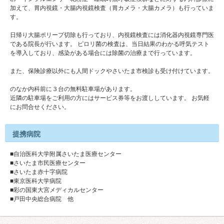
加えて、胃内視鏡・大腸内視鏡検査（胃カメラ・大腸カメラ）も行っていま
す。
日帰り大腸ポリープ切除も行っており、内視鏡検査には消化器内視鏡専門医
である院長が行います。 ピロリ菌の検査は、当日結果のわかる呼気テスト
を導入しており、感染がある場合には除菌の治療まで行っています。
また、保険診療以外にも人間ドックやさいたま市検診も受け付けています。
のなか内科前に３台の無料駐車場があります。
近隣の駐車場をご利用の方にはサービス券等をお渡ししています。 お気軽
にお問合せください。
提携病院
■自治医科大学附属さいたま医療センター
■さいたま市民医療センター
■さいたま赤十字病院
■東京医科大学病院
■彩の国東大宮メディカルセンター
■戸田中央総合病院 他