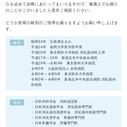
心を込めて診療にあたってまいりますので、健康上でお困り
のことがございましたら是非ご相談ください。
どうか皆様の格別のご指導を賜りますようお願い申し上げま
す。
昭和54年 広島県生まれ
略歴
平成24年 福岡大学医学部卒業
平成26年 東京医科大学病院 消化器内科入局
平成27年～29年 新座志木中央総合病院
平成29年～令和3年 東京医科大学病院
令和3年 公益財団法人 会田病院
令和3年～令和5年 東京医科大学病院
令和5年～令和6年 新座志木中央総合病院 消化器内
科部長
・日本内科学会 内科認定医
資格
・日本消化器病学会 消化器病専門医
・日本消化器内視鏡学会 消化器内視鏡専門医
・日本消化管学会 胃腸科専門医
・日本肝臓学会 肝臓専門医