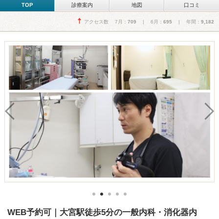
TOP
診療案内
地図
口コミ
アクセス数 7月：
709
| 6月：
695
| 年間：
9,182
WEB予約可｜大宮駅徒歩5分の一般内科・消化器内