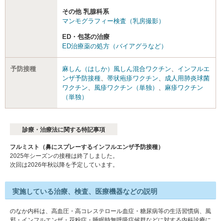
その他 乳腺科系
マンモグラフィー検査（乳房撮影）
ED・包茎の治療
ED治療薬の処方（バイアグラなど）
予防接種
麻しん（はしか）風しん混合ワクチン
、
インフルエ
ンザ予防接種
、
帯状疱疹ワクチン
、
成人用肺炎球菌
ワクチン
、
風疹ワクチン（単独）
、
麻疹ワクチン
（単独）
診療・治療法に関する特記事項
フルミスト（鼻にスプレーするインフルエンザ予防接種）
2025年シーズンの接種は終了しました。
次回は2026年秋以降を予定しています。
実施している治療、検査、医療機器などの説明
のなか内科は、高血圧・高コレステロール血症・糖尿病等の生活習慣病、風
邪・インフルエンザ・花粉症・睡眠時無呼吸症候群などに対する内科診療に