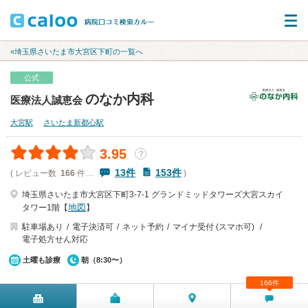
«埼玉県さいたま市大宮区下町の一覧へ
公式
のなか内科
医療法人誠恵会
大宮駅
さいたま新都心駅
3.95
？
13件
153件
( レビュー数
166
件…
)
埼玉県さいたま市大宮区下町3-7-1 グランドミッドタワーズ大宮スカイ
地図
タワー1階【
】
駐車場あり
電子決済可
ネット予約
マイナ受付 (スマホ可)
電子処方せん対応
土曜も診療
朝（8:30〜）
166件