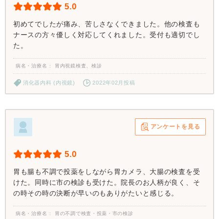
5.0
初めてでしたが痛み、苦しさなくできました。他の検査も
ナースの方々優しく対応してくれました。受付も適切でし
た。
病名・治療名
胃内視鏡検査、検診
消化器内科 (内視鏡)
2022年02月投稿
アンケートを見る
5.0
胃も腸も不調で投薬をしながら胃カメラ、大腸の検査を受
けた。同時に市の検診も受けた。院長のお人柄が良く、そ
の時その時の決断が早いのもありがたいと感じる。
病名・治療名
胃の不調で検査・投薬・市の検診