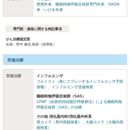
禁煙外来
、
睡眠時無呼吸症候群専門外来・SAS外
来・いびき外来
専門医・資格に関する特記事項
がん治療認定医
在籍：野中 雅也 医師（指導医）
実施治療
実施治療
インフルエンザ
フルミスト（鼻にスプレーするインフルエンザ予防
接種）
、
インフルエンザ迅速検査
睡眠時無呼吸症候群（SAS）
CPAP（経鼻的持続陽圧呼吸療法）による睡眠時無
呼吸症候群（SAS）の治療
その他 消化器内科/消化器外科系
胃カメラ（胃内視鏡検査）
、
大腸カメラ（大腸内視
鏡検査）