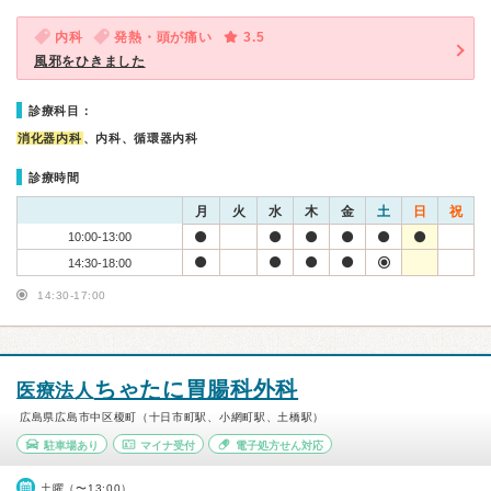
内科
発熱・頭が痛い
3.5
風邪をひきました
診療科目：
消化器内科
、内科、循環器内科
診療時間
月
火
水
木
金
土
日
祝
10:00-13:00
14:30-18:00
14:30-17:00
ちゃたに胃腸科外科
医療法人
広島県広島市中区榎町（十日市町駅、小網町駅、土橋駅）
駐車場あり
マイナ受付
電子処方せん対応
土曜（〜13:00）