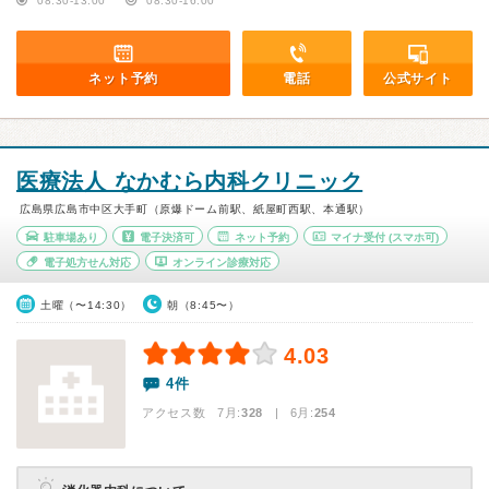
08:30-13:00
08:30-16:00
ネット予約
電話
公式サイト
医療法人 なかむら内科クリニック
広島県広島市中区大手町（原爆ドーム前駅、紙屋町西駅、本通駅）
駐車場あり
電子決済可
ネット予約
マイナ受付
(スマホ可)
電子処方せん対応
オンライン診療対応
土曜（〜14:30）
朝（8:45〜）
4.03
4件
アクセス数 7月:
328
| 6月:
254