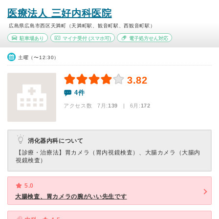
医療法人 三好内科医院
広島県広島市西区天満町（天満町駅、観音町駅、西観音町駅）
駐車場あり
マイナ受付
(スマホ可)
電子処方せん対応
土曜（〜12:30）
3.82
4件
アクセス数 7月:
139
| 6月:
172
消化器内科について
【診療・治療法】
胃カメラ（胃内視鏡検査）、大腸カメラ（大腸内
視鏡検査）
5.0
大腸検査、胃カメラの腕がいい先生です