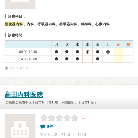
診療科目：
消化器内科
、内科、呼吸器内科、循環器内科、精神科、心療内科
診療時間
月
火
水
木
金
土
日
祝
09:00-12:30
14:00-18:00
09:00-13:00
高田内科医院
広島県広島市中区十日市町（寺町駅、別院前駅、十日市町駅）
－
0件
アクセス数 7月:
2
| 6月:
5