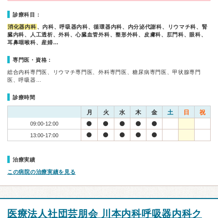
診療科目：
消化器内科
、内科、呼吸器内科、循環器内科、内分泌代謝科、リウマチ科、腎
臓内科、人工透析、外科、心臓血管外科、整形外科、皮膚科、肛門科、眼科、
耳鼻咽喉科、産婦…
専門医・資格：
総合内科専門医、リウマチ専門医、外科専門医、糖尿病専門医、甲状腺専門
医、呼吸器…
診療時間
月
火
水
木
金
土
日
祝
09:00-12:00
13:00-17:00
治療実績
この病院の治療実績を見る
医療法人社団芸朋会 川本内科呼吸器内科ク