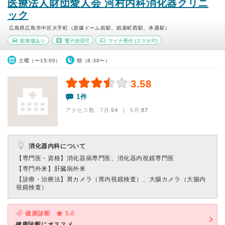
医療法人財団愛人会 河村内科消化器クリニ
ック
広島県広島市中区大手町（原爆ドーム前駅、紙屋町西駅、本通駅）
駐車場あり
電子決済可
マイナ受付
(スマホ可)
土曜（〜15:00）
朝（8:30〜）
3.58
1件
アクセス数 7月:
54
| 6月:
87
消化器内科について
【専門医・資格】
消化器病専門医、消化器内視鏡専門医
【専門外来】
肝臓病外来
【診療・治療法】
胃カメラ（胃内視鏡検査）、大腸カメラ（大腸内
視鏡検査）
健康診断
5.0
健康診断にオススメ