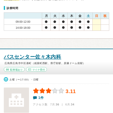
診療時間
月
火
水
木
金
土
日
祝
09:00-12:00
14:00-18:00
バスセンター佐々木内科
広島県広島市中区基町（紙屋町西駅、県庁前駅、原爆ドーム前駅）
駐車場あり
マイナ受付
土曜（〜17:00）・日曜
3.11
1件
アクセス数 7月:
36
| 6月:
34