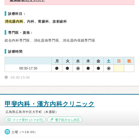
診療科目：
消化器内科
、内科、胃腸科、放射線科
専門医・資格：
総合内科専門医、消化器病専門医、消化器内視鏡専門医
診療時間
月
火
水
木
金
土
日
祝
08:30-17:30
08:30-15:00
甲斐内科・漢方内科クリニック
広島県広島市中区大手町（本通駅）
マイナ受付
(スマホ可)
電子処方せん対応
土曜（〜18:30）