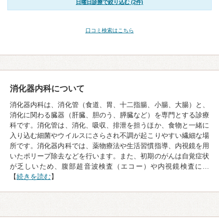
日曜日診療で絞り込む (2件)
口コミ検索はこちら
消化器内科について
消化器内科は、消化管（食道、胃、十二指腸、小腸、大腸）と、
消化に関わる臓器（肝臓、胆のう、膵臓など）を専門とする診療
科です。消化管は、消化、吸収、排泄を担うほか、食物と一緒に
入り込む細菌やウイルスにさらされ不調が起こりやすい繊細な場
所です。消化器内科では、薬物療法や生活習慣指導、内視鏡を用
いたポリープ除去などを行います。また、初期のがんは自覚症状
が乏しいため、腹部超音波検査（エコー）や内視鏡検査に…
【
続きを読む
】