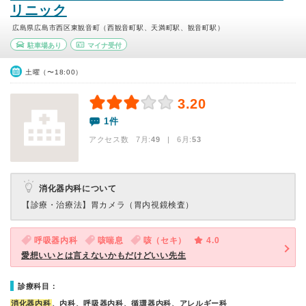
リニック
広島県広島市西区東観音町（西観音町駅、天満町駅、観音町駅）
駐車場あり
マイナ受付
土曜（〜18:00）
3.20
1件
アクセス数 7月:
49
| 6月:
53
消化器内科について
【診療・治療法】
胃カメラ（胃内視鏡検査）
呼吸器内科
咳喘息
咳（セキ）
4.0
愛想いいとは言えないかもだけどいい先生
診療科目：
消化器内科
、内科、呼吸器内科、循環器内科、アレルギー科