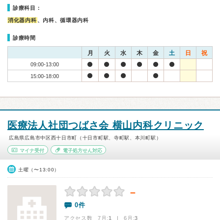
診療科目：
消化器内科
、内科、循環器内科
診療時間
月
火
水
木
金
土
日
祝
09:00-13:00
15:00-18:00
医療法人社団つばさ会 横山内科クリニック
広島県広島市中区西十日市町（十日市町駅、寺町駅、本川町駅）
マイナ受付
電子処方せん対応
土曜（〜13:00）
－
0件
アクセス数 7月:
1
| 6月:
3