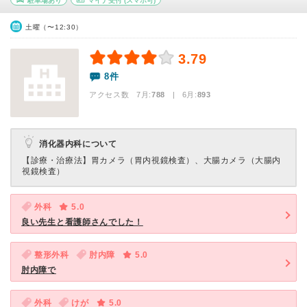
駐車場あり
マイナ受付
(スマホ可)
土曜（〜12:30）
3.79
8件
アクセス数 7月:
788
| 6月:
893
消化器内科について
【診療・治療法】
胃カメラ（胃内視鏡検査）、大腸カメラ（大腸内
視鏡検査）
外科
5.0
良い先生と看護師さんでした！
整形外科
肘内障
5.0
肘内障で
外科
けが
5.0