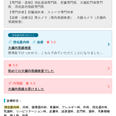
【専門医・資格】
消化器病専門医、肝臓専門医、大腸肛門病専門
医、消化器内視鏡専門医
【専門外来】
肝臓病外来、ストーマ専門外来
【診療・治療法】
胃カメラ（胃内視鏡検査）、大腸カメラ（大腸内
視鏡検査）
消化器内科の口コミ
消化器内科
血便
5.0
大腸内視鏡検査
便潜血でひっかかり、こちらでみていただくことになりました。検査は不安でいっぱいでしたが、看護師のみなさん、隅井先生、親切に接していただき、本当にありがとうございました。検査の不安と下剤の苦しさで、心も
5.0
初めての大腸内視鏡検査でした
内視鏡
4.5
大腸内視鏡を受けました
診療科目：
消化器内科
、内科、循環器内科、胃腸科、アレルギー科、外科、消化器外科、
乳腺科、リハビリテーション科、皮膚科、泌尿器科、肛門科、眼科、耳鼻咽喉
科、婦人科、内視…