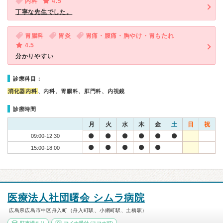
内科
4.5
丁寧な先生でした。
胃腸科
胃炎
胃痛・腹痛・胸やけ・胃もたれ
4.5
分かりやすい
診療科目：
消化器内科
、内科、胃腸科、肛門科、内視鏡
診療時間
月
火
水
木
金
土
日
祝
09:00-12:30
15:00-18:00
医療法人社団曙会 シムラ病院
広島県広島市中区舟入町（舟入町駅、小網町駅、土橋駅）