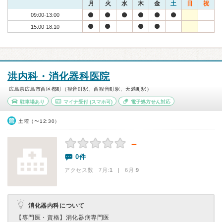
月
火
水
木
金
土
日
祝
09:00-13:00
15:00-18:10
洪内科・消化器科医院
広島県広島市西区都町（観音町駅、西観音町駅、天満町駅）
駐車場あり
マイナ受付
(スマホ可)
電子処方せん対応
土曜（〜12:30）
－
0件
アクセス数 7月:
1
| 6月:
9
消化器内科について
【専門医・資格】
消化器病専門医