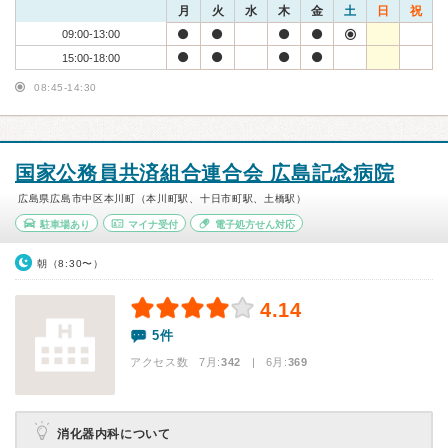
月
火
水
木
金
土
日
祝
09:00-13:00
15:00-18:00
08:45-14:30
国家公務員共済組合連合会 広島記念病院
広島県広島市中区本川町（本川町駅、十日市町駅、土橋駅）
駐車場あり
マイナ受付
電子処方せん対応
朝（8:30〜）
4.14
5件
アクセス数 7月:
342
| 6月:
369
消化器内科について