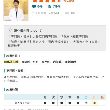
4.36
0件
78件
アクセス数 7月:
544
| 6月:
430
消化器内科について
【専門医・資格】
大腸肛門病専門医、消化器内視鏡専門医
【診療・治療法】
胃カメラ（胃内視鏡検査）、大腸カメラ（大腸内
視鏡検査）
診療科目：
消化器内科
、胃腸科、外科、肛門科、内視鏡、健康診断
専門医・資格：
外科専門医、消化器外科専門医、大腸肛門病専門医、消化器内視鏡専門医、が
ん治療認…
診療時間
月
火
水
木
金
土
日
祝
08:30-17:00