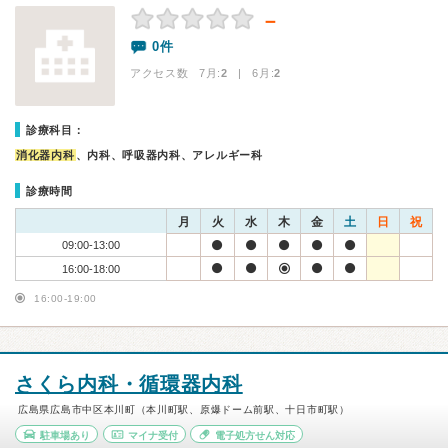
－
0件
アクセス数 7月:
2
| 6月:
2
診療科目：
消化器内科
、内科、呼吸器内科、アレルギー科
診療時間
月
火
水
木
金
土
日
祝
09:00-13:00
16:00-18:00
16:00-19:00
さくら内科・循環器内科
広島県広島市中区本川町（本川町駅、原爆ドーム前駅、十日市町駅）
駐車場あり
マイナ受付
電子処方せん対応