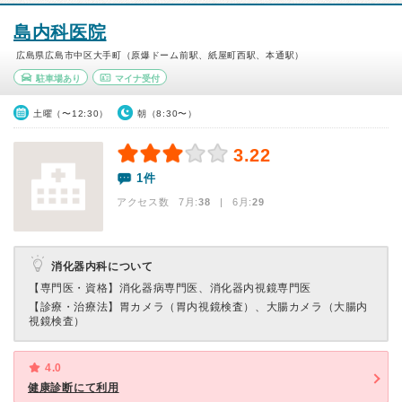
島内科医院
広島県広島市中区大手町（原爆ドーム前駅、紙屋町西駅、本通駅）
駐車場あり
マイナ受付
土曜（〜12:30）
朝（8:30〜）
3.22
1件
アクセス数 7月:
38
| 6月:
29
消化器内科について
【専門医・資格】
消化器病専門医、消化器内視鏡専門医
【診療・治療法】
胃カメラ（胃内視鏡検査）、大腸カメラ（大腸内
視鏡検査）
4.0
健康診断にて利用