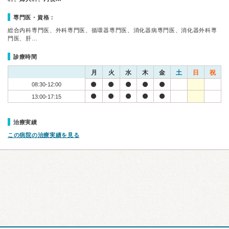
専門医・資格：
総合内科専門医、外科専門医、循環器専門医、消化器病専門医、消化器外科専
門医、肝…
診療時間
月
火
水
木
金
土
日
祝
08:30-12:00
13:00-17:15
治療実績
この病院の治療実績を見る