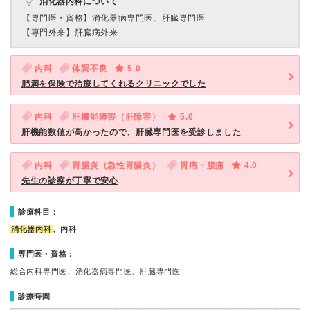
消化器内科について
【専門医・資格】
消化器病専門医、肝臓専門医
【専門外来】
肝臓病外来
内科
体調不良
5.0
肥満を保険で治療してくれるクリニックでした
内科
肝機能障害（肝障害）
5.0
肝機能数値が高かったので、肝臓専門医を受診しました
内科
胃腸炎（急性胃腸炎）
胃痛・腹痛
4.0
先生の診察が丁寧で安心
診療科目：
消化器内科
、内科
専門医・資格：
総合内科専門医、消化器病専門医、肝臓専門医
診療時間