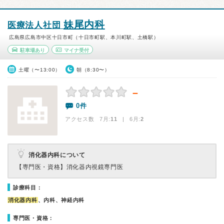
妹尾内科
医療法人社団
広島県広島市中区十日市町（十日市町駅、本川町駅、土橋駅）
駐車場あり
マイナ受付
土曜（〜13:00）
朝（8:30〜）
－
0件
アクセス数 7月:
11
| 6月:
2
消化器内科について
【専門医・資格】
消化器内視鏡専門医
診療科目：
消化器内科
、内科、神経内科
専門医・資格：