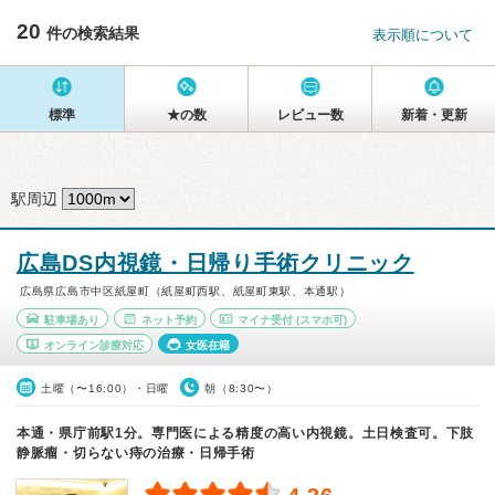
20
件の検索結果
表示順について
標準
★の数
レビュー数
新着・更新
駅周辺
広島DS内視鏡・日帰り手術クリニック
広島県広島市中区紙屋町（紙屋町西駅、紙屋町東駅、本通駅）
駐車場あり
ネット予約
マイナ受付
(スマホ可)
オンライン診療対応
女医在籍
土曜（〜16:00）・日曜
朝（8:30〜）
本通・県庁前駅1分。専門医による精度の高い内視鏡。土日検査可。下肢
静脈瘤・切らない痔の治療・日帰手術