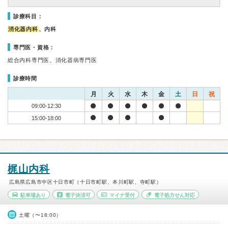
診療科目：
消化器内科
、内科
専門医・資格：
総合内科専門医、消化器病専門医
診療時間
月
火
水
木
金
土
日
祝
09:00-12:30
15:00-18:00
梶山内科
広島県広島市中区十日市町（十日市町駅、本川町駅、寺町駅）
駐車場あり
電子決済可
マイナ受付
電子処方せん対応
土曜（〜18:00）