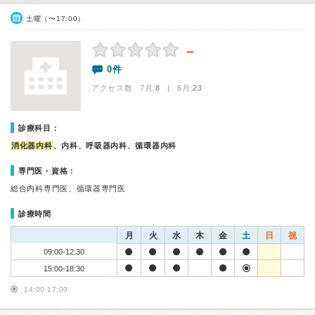
土曜（〜17:00）
－
0件
アクセス数 7月:
8
| 6月:
23
診療科目：
消化器内科
、内科、呼吸器内科、循環器内科
専門医・資格：
総合内科専門医、循環器専門医
診療時間
月
火
水
木
金
土
日
祝
09:00-12:30
15:00-18:30
14:00-17:00