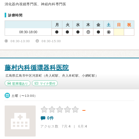
消化器内視鏡専門医、神経内科専門医
診療時間
月
火
水
木
金
土
日
祝
08:30-18:00
08:30-13:00
08:30-15:00
藤村内科循環器科医院
広島県広島市中区河原町（舟入町駅、舟入本町駅、小網町駅）
駐車場あり
マイナ受付
土曜（〜13:00）
－
0件
アクセス数 7月:
4
| 6月:
4