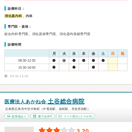
診療科目：
消化器内科
、内科
専門医・資格：
総合内科専門医、消化器病専門医、消化器内視鏡専門医
診療時間
月
火
水
木
金
土
日
祝
08:30-12:30
15:30-18:00
08:30-12:00
土谷総合病院
医療法人あかね会
広島県広島市中区中島町（中電前駅、袋町駅、市役所前駅）
駐車場あり
電子決済可
マイナ受付
(スマホ可)
3.20