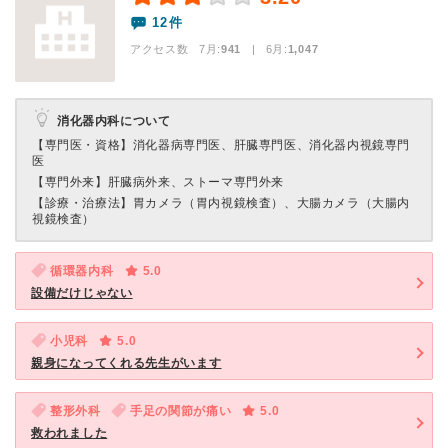
12件
アクセス数 7月:
941
| 6月:
1,047
消化器内科について
【専門医・資格】
消化器病専門医、肝臓専門医、消化器内視鏡専門
医
【専門外来】
肝臓病外来、ストーマ専門外来
【診療・治療法】
胃カメラ（胃内視鏡検査）、大腸カメラ（大腸内
視鏡検査）
循環器内科
5.0
設備だけじゃない
小児科
5.0
親身になってくれる先生がいます
整形外科
手足の関節が痛い
5.0
救われました