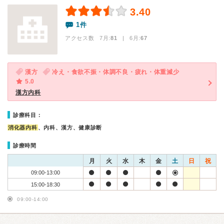
3.40
1件
アクセス数 7月:
81
| 6月:
67
漢方
冷え・食欲不振・体調不良・疲れ・体重減少
5.0
漢方内科
診療科目：
消化器内科
、内科、漢方、健康診断
診療時間
月
火
水
木
金
土
日
祝
09:00-13:00
15:00-18:30
09:00-14:00