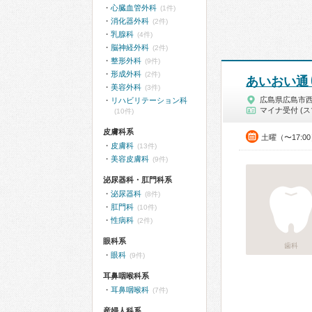
心臓血管外科
(1件)
消化器外科
(2件)
乳腺科
(4件)
脳神経外科
(2件)
整形外科
(9件)
形成外科
(2件)
あいおい通
美容外科
(3件)
広島県広島市
リハビリテーション科
マイナ受付 (ス
(10件)
皮膚科系
土曜（〜17:0
皮膚科
(13件)
美容皮膚科
(9件)
泌尿器科・肛門科系
泌尿器科
(8件)
肛門科
(10件)
性病科
(2件)
眼科系
歯科
眼科
(9件)
耳鼻咽喉科系
耳鼻咽喉科
(7件)
産婦人科系