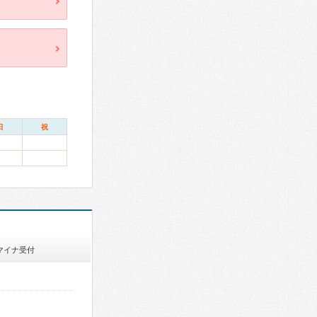
日
祝
マイナ受付