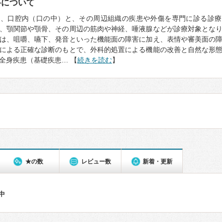
科について
は、口腔内（口の中）と、その周辺組織の疾患や外傷を専門に診る診療
、顎関節や顎骨、その周辺の筋肉や神経、唾液腺などが診療対象とな
は、咀嚼、嚥下、発音といった機能面の障害に加え、表情や審美面の
Tによる正確な診断のもとで、外科的処置による機能の改善と自然な形
全身疾患（基礎疾患… 【
続きを読む
】
★の数
レビュー数
新着・更新
件中