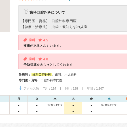
歯科口腔外科について
【専門医・資格】
口腔外科専門医
【診療・治療法】
虫歯・親知らずの抜歯
歯科
4.5
技術があるとおもいます。
歯科
4.0
予防指導をきちっとしてくれます
診療科：
歯科口腔外科
、歯科、小児歯科
専門医・資格：
口腔外科専門医
アクセス数 7月：
114
| 6月：
138
| 年間：
1,207
月
火
水
木
金
土
09:00-13:30
09:00-13:30
●
●
●
●
●
●
●
●