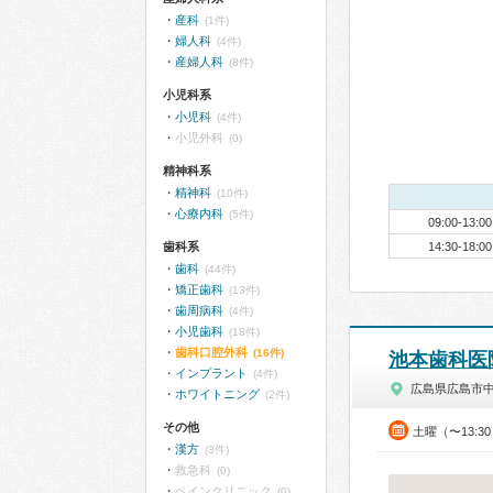
産科
(1件)
婦人科
(4件)
産婦人科
(8件)
小児科系
小児科
(4件)
小児外科
(0)
精神科系
精神科
(10件)
心療内科
(5件)
09:00-13:00
歯科系
14:30-18:00
歯科
(44件)
矯正歯科
(13件)
歯周病科
(4件)
小児歯科
(18件)
歯科口腔外科
(16件)
池本歯科医
インプラント
(4件)
広島県広島市
ホワイトニング
(2件)
その他
土曜（〜13:3
漢方
(3件)
救急科
(0)
ペインクリニック
(0)