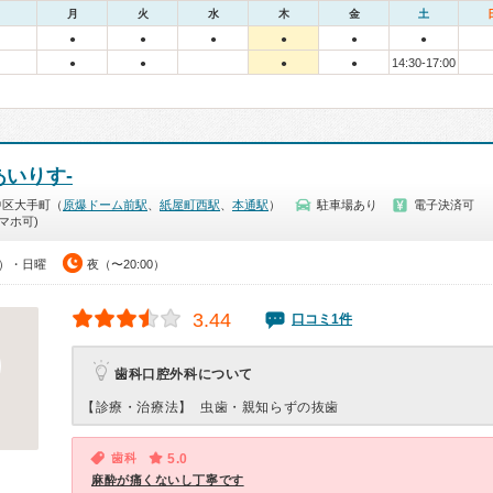
月
火
水
木
金
土
●
●
●
●
●
●
14:30-17:00
●
●
●
●
あいりす-
中区大手町（
原爆ドーム前駅
、
紙屋町西駅
、
本通駅
）
駐車場あり
電子決済可
マホ可)
0）・日曜
夜（〜20:00）
3.44
口コミ1件
歯科口腔外科について
【診療・治療法】
虫歯・親知らずの抜歯
歯科
5.0
麻酔が痛くないし丁寧です