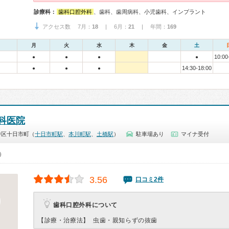
診療科：
歯科口腔外科
、歯科、歯周病科、小児歯科、インプラント
アクセス数 7月：
18
| 6月：
21
| 年間：
169
月
火
水
木
金
土
10:00
●
●
●
●
14:30-18:00
●
●
●
科医院
中区十日市町（
十日市町駅
、
本川町駅
、
土橋駅
）
駐車場あり
マイナ受付
0）
3.56
口コミ2件
歯科口腔外科について
【診療・治療法】
虫歯・親知らずの抜歯