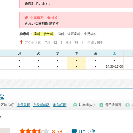
通院しています。
小児歯科
4.0
きれいな歯科医院です
診療科：
歯科口腔外科
、歯科、矯正歯科、小児歯科
アクセス数 7月：
92
| 6月：
79
| 年間：
957
月
火
水
木
金
土
●
●
●
●
●
●
14:30-17:00
●
●
●
●
●
院
中区加古町（
中電前駅
、
市役所前駅
、
舟入町駅
）
駐車場あり
電子決済可
0）
3.58
口コミ2件