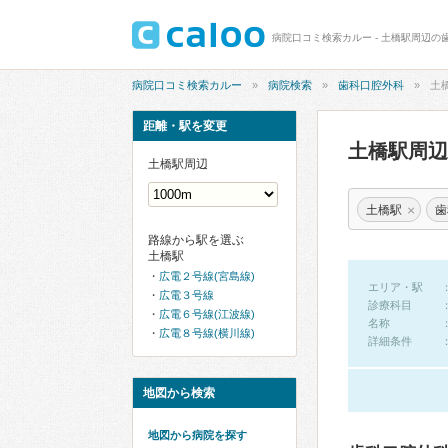
病院口コミ検索カルー - 土橋駅周辺の
病院口コミ検索カルー
病院検索
歯科口腔外科
土
距離・駅を変更
土橋駅周
土橋駅周辺
×
土橋駅
歯
路線から駅を選ぶ
土橋駅
広電２号線(宮島線)
エリア・駅
広電３号線
診療科目
広電６号線(江波線)
名称
広電８号線(横川線)
詳細条件
地図から検索
地図から病院を探す