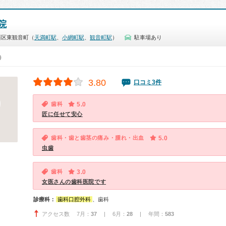
院
西区東観音町（
天満町駅
、
小網町駅
、
観音町駅
）
駐車場あり
0）
3.80
口コミ3件
歯科
5.0
匠に任せて安心
歯科・歯と歯茎の痛み・腫れ・出血
5.0
虫歯
歯科
3.0
女医さんの歯科医院です
診療科：
歯科口腔外科
、歯科
アクセス数 7月：
37
| 6月：
28
| 年間：
583