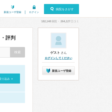
病院をさがす
新規ユーザ登録
ログイン
182,148
病院・
264,127
口コミ
・評判
ゲスト
さん
ログインしてください
新規ユーザ登録
絞り込み »