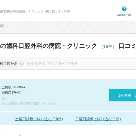
歯科口腔外科の病院・クリニック 16件 口コミ・評判
Calooとは
橋駅
辺の歯科口腔外科の病院・クリニック
口コミ
（16件）
×
科口腔外科
土橋駅 (1000m)
歯科口腔外科
条件変更・
なし
なし (曜日や時間帯を指定できます)
土曜日診療で絞り込む (16件)
日曜日診療で絞り込む (1件)