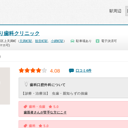
駅周辺
り歯科クリニック
西区上天満町（
天満町駅
、
観音町駅
、
小網町駅
）
駐車場あり
電子決済可
マホ可)
0）
4.08
口コミ4件
歯科口腔外科について
【診療・治療法】
虫歯・親知らずの抜歯
歯科・虫歯
5.0
歯医者さんが苦手な方にこそ
歯科
5.0