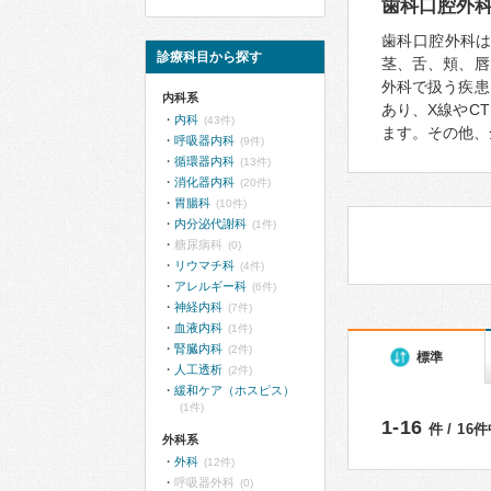
歯科口腔外
歯科口腔外科
診療科目から探す
茎、舌、頬、唇
外科で扱う疾患
内科系
あり、X線やC
内科
(43件)
ます。その他、
呼吸器内科
(9件)
循環器内科
(13件)
消化器内科
(20件)
胃腸科
(10件)
内分泌代謝科
(1件)
糖尿病科
(0)
リウマチ科
(4件)
アレルギー科
(6件)
神経内科
(7件)
血液内科
(1件)
腎臓内科
(2件)
標準
人工透析
(2件)
緩和ケア（ホスピス）
(1件)
1-16
件 / 16
外科系
外科
(12件)
呼吸器外科
(0)