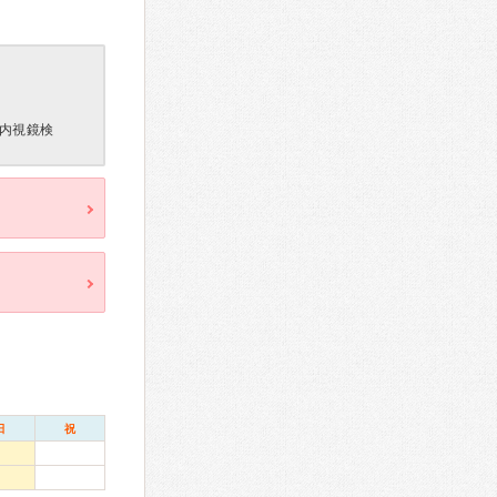
内視鏡検
日
祝