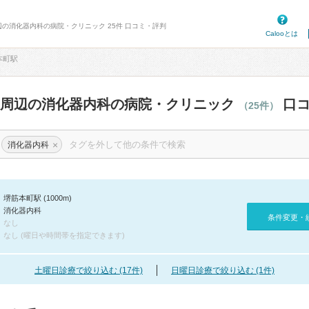
辺の消化器内科の病院・クリニック 25件 口コミ・評判
Calooとは
本町駅
駅周辺の消化器内科の病院・クリニック
口コ
（25件）
×
消化器内科
堺筋本町駅 (1000m)
消化器内科
条件変更・
なし
なし (曜日や時間帯を指定できます)
土曜日診療で絞り込む (17件)
日曜日診療で絞り込む (1件)