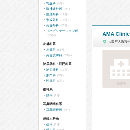
乳腺科
(4件)
脳神経外科
(2件)
整形外科
(19件)
形成外科
(19件)
美容外科
(27件)
リハビリテーション科
AMA Clin
(15件)
大阪府大阪市
皮膚科系
皮膚科
(51件)
美容皮膚科
(53件)
泌尿器科・肛門科系
泌尿器科
(11件)
肛門科
(5件)
性病科
(2件)
診療所
眼科系
眼科
(9件)
耳鼻咽喉科系
耳鼻咽喉科
(9件)
産婦人科系
産科
(2件)
婦人科
(26件)