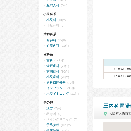
産婦人科
(6件)
小児科系
小児科
(10件)
小児外科
(0)
精神科系
精神科
(35件)
心療内科
(32件)
歯科系
歯科
(148件)
矯正歯科
(71件)
10:00-13:00
歯周病科
(36件)
16:00-19:00
小児歯科
(70件)
歯科口腔外科
(70件)
インプラント
(36件)
ホワイトニング
(21件)
その他
王内科胃腸
漢方
(7件)
大阪府大阪市
救急科
(0)
ペインクリニック
(0)
予防接種
(101件)
健康診断
(15件)