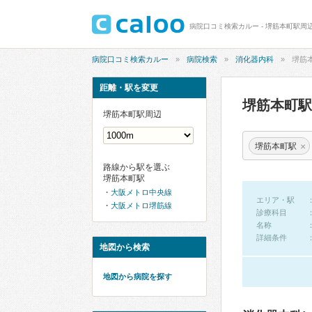
病院口コミ検索カルー - 堺筋本町駅周
病院口コミ検索カルー
病院検索
消化器内科
堺筋
距離・駅を変更
堺筋本町
堺筋本町駅周辺
×
堺筋本町駅
路線から駅を選ぶ
堺筋本町駅
大阪メトロ中央線
エリア・駅
大阪メトロ堺筋線
診療科目
名称
詳細条件
地図から検索
地図から病院を探す