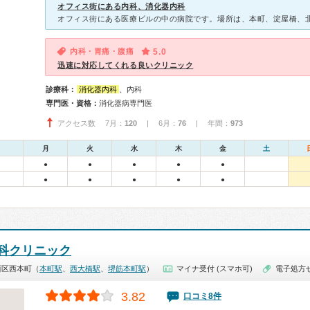
オフィス街にある内科、消化器内科
内科・胃痛・腹痛
5.0
迅速に対応してくれる良いクリニック
診療科：
消化器内科
、内科
専門医・資格：
消化器病専門医
アクセス数 7月：
120
| 6月：
76
| 年間：
973
月
火
水
木
金
土
●
●
●
●
●
●
●
●
●
●
科クリニック
西区西本町（
本町駅
、
西大橋駅
、
堺筋本町駅
）
マイナ受付 (スマホ可)
電子処方
3.82
口コミ8件