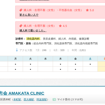
婦人科・生理不順（女性）・不性器出血（女性）
5.0
皆さん良い人で
婦人科・生理不順（女性）
4.5
婦人科で通いました。
診療科：
消化器内科
、美容皮膚科、婦人科、内視鏡、健康診断
専門医・資格：
総合内科専門医、消化器病専門医、消化器内視鏡専門医
アクセス数 7月：
246
| 6月：
320
| 年間：
2,811
月
火
水
木
金
土
●
●
●
●
●
●
●
●
●
 AMAKATA CLINIC
西区西本町（
本町駅
、
西大橋駅
、
阿波座駅
）
マイナ受付 (スマホ可)