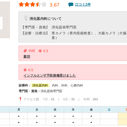
3.67
口コミ2件
消化器内科について
【専門医・資格】
消化器病専門医
【診療・治療法】
胃カメラ（胃内視鏡検査）、大腸カメラ（大腸
査）
内科
4.5
親切
4.5
インフルエンザ予防接種受けました
診療科：
消化器内科
、内科、外科、心療内科
専門医・資格：
消化器病専門医
アクセス数 7月：
51
| 6月：
33
| 年間：
353
月
火
水
木
金
土
●
●
●
●
●
●
●
●
●
●