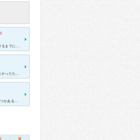
.5
胃の不快感があり診察を受けました。普通の医院であれば、検査を受けるまでに予約を取ったりと時間がかかるところ、当日に胃カメラでの検査を行ってくれます。先生の手際も良く、苦しさもほとんどなく胃カメラを受け
吐き気がずっと続いていたので受診しました。吐き気の原因が分からなかったため胃カメラをお願いしました。朝食を抜いてきたため、予約不要で行ってもらいました。先生の技術が高く、胃カメラ特有の苦しさはあまりあ
みぞおち背中の痛みで診察 すぐ胃カメラをしてくださり ポリープいくつかあるが異常なしとの事で、 単なる思い込みだと言われ痛み止め薬頂きました。 全く良くならず別の病院行きましたら、すぐに腹
日
祝