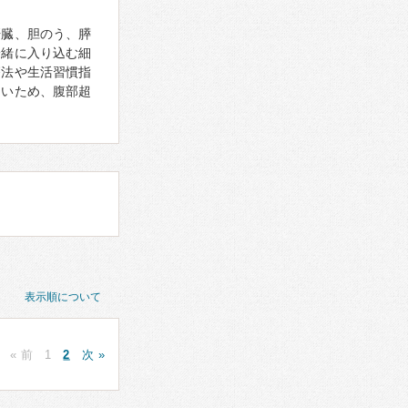
肝臓、胆のう、膵
一緒に入り込む細
療法や生活習慣指
しいため、腹部超
表示順について
« 前
1
2
次 »