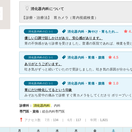
消化器内科について
【診療・治療法】
胃カメラ（胃内視鏡検査）
4
消化器内科・胸やけ・胃もたれ・食欲不振
消化器内科の口コミ
優しい口調で話しかけがあり、安心感があります。
4.5
消化器内科・胃痛・腹痛
消化器内科の口コミ
ありがとうございます。
1.0
消化器内科・胃痛・腹痛
消化器内科の口コミ
胃にだけ特化してるという印象
診療科：
消化器内科
、内科
専門医・資格：
総合内科専門医
アクセス数 7月：
134
| 6月：
117
| 年間：
1,821
月
火
水
木
金
土