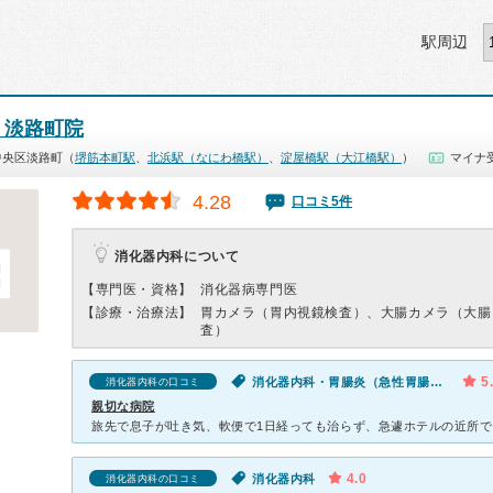
駅周辺
ic 淡路町院
中央区淡路町（
堺筋本町駅
、
北浜駅（なにわ橋駅）
、
淀屋橋駅（大江橋駅）
）
マイナ受
4.28
口コミ5件
消化器内科について
【専門医・資格】
消化器病専門医
【診療・治療法】
胃カメラ（胃内視鏡検査）、大腸カメラ（大腸
査）
5
消化器内科・胃腸炎（急性胃腸炎）・胸やけ・胃もたれ・吐き気・嘔吐
消化器内科の口コミ
親切な病院
4.0
消化器内科
消化器内科の口コミ