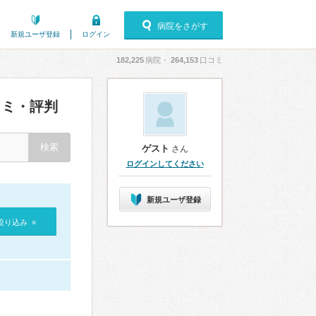
病院をさがす
新規ユーザ登録
ログイン
182,225
病院・
264,153
口コミ
ミ・評判
ゲスト
さん
ログインしてください
新規ユーザ登録
絞り込み »