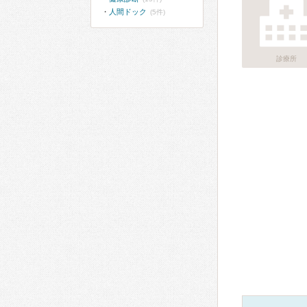
人間ドック
(5件)
診療所