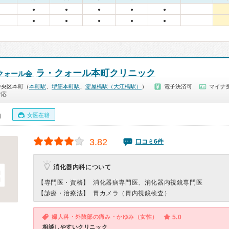
●
●
●
●
●
●
●
●
●
●
ラ・クォール本町クリニック
クォール会
中央区本町（
本町駅
、
堺筋本町駅
、
淀屋橋駅（大江橋駅）
）
電子決済可
マイナ受
対応
女医在籍
0）
3.82
口コミ6件
消化器内科について
【専門医・資格】
消化器病専門医、消化器内視鏡専門医
【診療・治療法】
胃カメラ（胃内視鏡検査）
婦人科・外陰部の痛み・かゆみ（女性）
5.0
相談しやすいクリニック