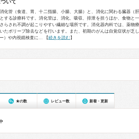
について
消化管（食道、胃、十二指腸、小腸、大腸）と、消化に関わる臓器（
とする診療科です。消化管は、消化、吸収、排泄を担うほか、食物と
さらされ不調が起こりやすい繊細な場所です。消化器内科では、薬物
いたポリープ除去などを行います。また、初期のがんは自覚症状が乏
ー）や内視鏡検査に… 【
続きを読む
】
★の数
レビュー数
新着・更新
件中