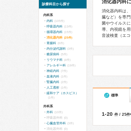
消化器内科
診療科目から探す
消化器内科は、
内科系
臓など）を専門
内科
(105件)
菌やウイルスに
呼吸器内科
(13件)
導、内視鏡を用
循環器内科
(15件)
音波検査（エコ
消化器内科
(25件)
胃腸科
(6件)
内分泌代謝科
(3件)
糖尿病科
(5件)
リウマチ科
(4件)
アレルギー科
(19件)
神経内科
(7件)
血液内科
(1件)
腎臓内科
(2件)
人工透析
(1件)
緩和ケア（ホスピス）
標準
(1件)
外科系
外科
(10件)
1-20
件 / 25
呼吸器外科
(0)
心臓血管外科
(3件)
消化器外科
(0)