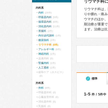
リウマチ科
内科系
リウマチ科は、
内科
(28件)
りや腫れ・痛み
呼吸器内科
(5件)
ウマチのほか、
循環器内科
(6件)
期治療が重要で
消化器内科
(11件)
ます。治療は抗
胃腸科
(2件)
内分泌代謝科
(1件)
糖尿病科
(2件)
リウマチ科
(5件)
アレルギー科
(8件)
神経内科
(1件)
血液内科
(0)
腎臓内科
(1件)
人工透析
(1件)
緩和ケア（ホスピス）
(0)
標準
外科系
外科
(8件)
呼吸器外科
(0)
1-5
件 / 5件中
心臓血管外科
(0)
消化器外科
(0)
乳腺科
(0)