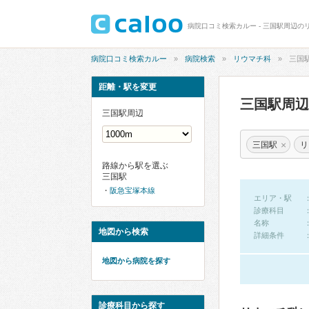
病院口コミ検索カルー - 三国駅周辺の
病院口コミ検索カルー
病院検索
リウマチ科
三国
距離・駅を変更
三国駅周
三国駅周辺
×
三国駅
リ
路線から駅を選ぶ
三国駅
阪急宝塚本線
エリア・駅
診療科目
名称
地図から検索
詳細条件
地図から病院を探す
診療科目から探す