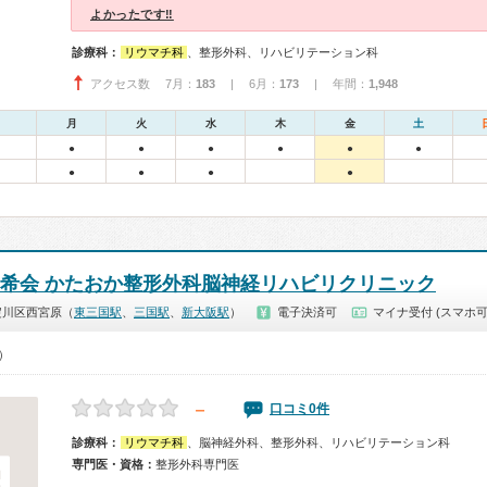
よかったです‼
診療科：
リウマチ科
、整形外科、リハビリテーション科
アクセス数 7月：
183
| 6月：
173
| 年間：
1,948
月
火
水
木
金
土
●
●
●
●
●
●
●
●
●
●
陽希会 かたおか整形外科脳神経リハビリクリニック
淀川区西宮原（
東三国駅
、
三国駅
、
新大阪駅
）
電子決済可
マイナ受付 (スマホ可
0）
－
口コミ0件
診療科：
リウマチ科
、脳神経外科、整形外科、リハビリテーション科
専門医・資格：
整形外科専門医