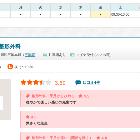
月
火
水
木
金
土
09:30-13:00
●
●
●
●
●
整形外科
淀川区三国本町（
三国駅
）
駐車場あり
マイナ受付 (スマホ可)
0）
夜（〜19:30）
3.69
口コミ4件
整形外科・手足がしびれる
4.5
穏やかで優しい感じの先生です
4.0
気さくな先生
整形外科・手足が痛い（関節を除く）
4.0