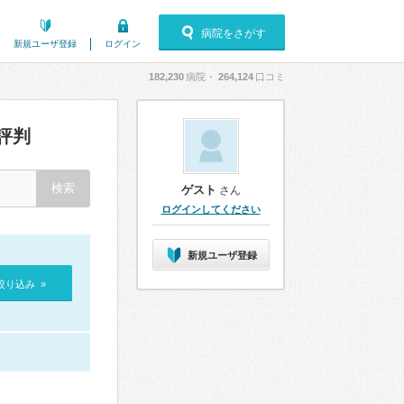
病院をさがす
新規ユーザ登録
ログイン
182,230
病院・
264,124
口コミ
評判
ゲスト
さん
ログインしてください
新規ユーザ登録
絞り込み »