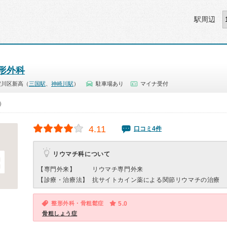
駅周辺
形外科
淀川区新高（
三国駅
、
神崎川駅
）
駐車場あり
マイナ受付
0）
4.11
口コミ4件
リウマチ科について
【専門外来】
リウマチ専門外来
【診療・治療法】
抗サイトカイン薬による関節リウマチの治療
整形外科・骨粗鬆症
5.0
骨粗しょう症