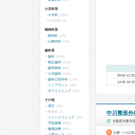
小児科系
小児科
(13件)
小児外科
(0)
精神科系
精神科
(5件)
心療内科
(4件)
歯科系
歯科
(31件)
矯正歯科
(13件)
歯周病科
(8件)
小児歯科
(23件)
09:00-12:30
歯科口腔外科
(17件)
14:45-18:15
インプラント
(6件)
ホワイトニング
(5件)
その他
漢方
(3件)
救急科
(0)
中川整形外
ペインクリニック
(2件)
大阪府大阪市
予防接種
(40件)
健康診断
(6件)
土曜（〜12:0
人間ドック
(1件)