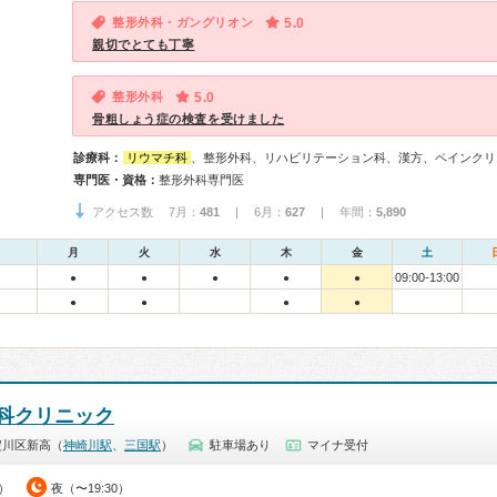
整形外科・ガングリオン
5.0
親切でとても丁寧
整形外科
5.0
骨粗しょう症の検査を受けました
診療科：
リウマチ科
、整形外科、リハビリテーション科、漢方、ペインクリ
専門医・資格：
整形外科専門医
アクセス数 7月：
481
| 6月：
627
| 年間：
5,890
月
火
水
木
金
土
09:00-13:00
●
●
●
●
●
●
●
●
●
科クリニック
淀川区新高（
神崎川駅
、
三国駅
）
駐車場あり
マイナ受付
0）
夜（〜19:30）