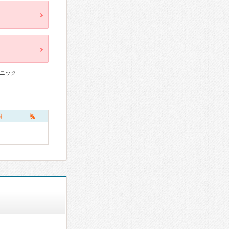
ニック
日
祝