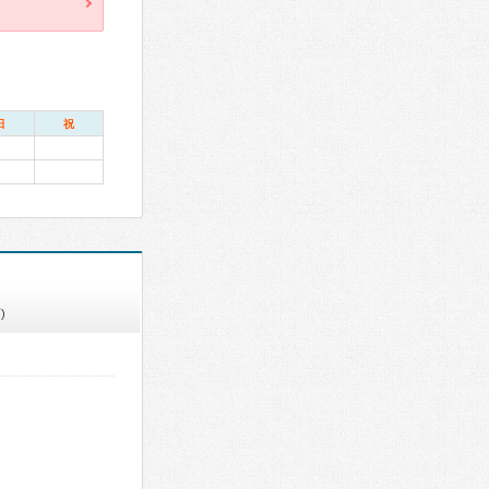
日
祝
)