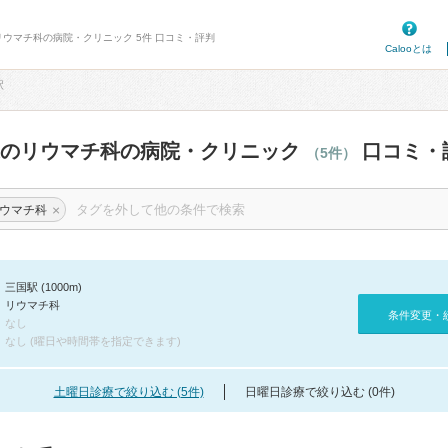
リウマチ科の病院・クリニック 5件 口コミ・評判
Calooとは
駅
辺のリウマチ科の病院・クリニック
口コミ・
（5件）
×
ウマチ科
三国駅 (1000m)
リウマチ科
条件変更・
なし
なし (曜日や時間帯を指定できます)
土曜日診療で絞り込む (5件)
日曜日診療で絞り込む (0件)