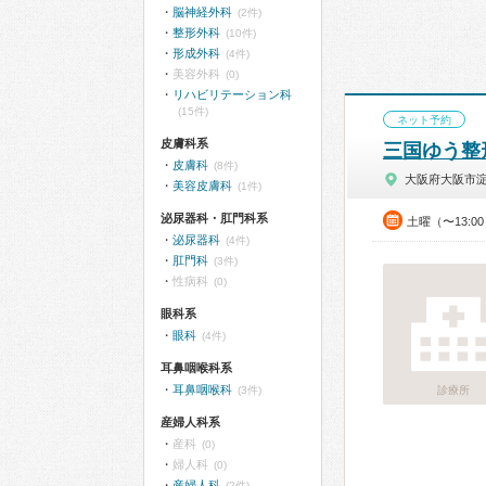
脳神経外科
(2件)
整形外科
(10件)
形成外科
(4件)
美容外科
(0)
リハビリテーション科
(15件)
ネット予約
皮膚科系
三国ゆう整
皮膚科
(8件)
大阪府大阪市
美容皮膚科
(1件)
泌尿器科・肛門科系
土曜（〜13:0
泌尿器科
(4件)
肛門科
(3件)
性病科
(0)
眼科系
眼科
(4件)
耳鼻咽喉科系
耳鼻咽喉科
(3件)
診療所
産婦人科系
産科
(0)
婦人科
(0)
産婦人科
(2件)