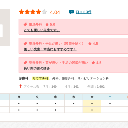
4.04
口コミ3件
整形外科
5.0
とても優しい先生です。
整形外科・手足が痛い（関節を除く）
4.5
優しい先生！本当におすすめです！
整形外科・首が痛い・手足の関節が痛い
4.5
長い間の首の痛み
診療科：
リウマチ科
、外科、整形外科、リハビリテーション科
アクセス数 7月：
149
| 6月：
141
| 年間：
1,692
月
火
水
木
金
土
●
●
●
●
●
●
●
●
●
●