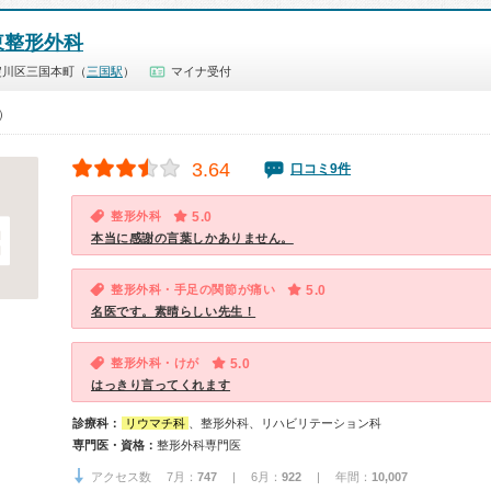
東整形外科
淀川区三国本町（
三国駅
）
マイナ受付
0）
3.64
口コミ9件
整形外科
5.0
本当に感謝の言葉しかありません。
整形外科・手足の関節が痛い
5.0
名医です。素晴らしい先生！
整形外科・けが
5.0
はっきり言ってくれます
診療科：
リウマチ科
、整形外科、リハビリテーション科
専門医・資格：
整形外科専門医
アクセス数 7月：
747
| 6月：
922
| 年間：
10,007