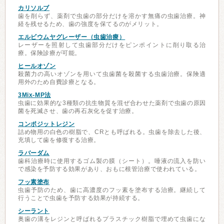
カリソルブ
歯を削らず、薬剤で虫歯の部分だけを溶かす無痛の虫歯治療。神
経を残せるため、歯の強度を保てるのがメリット。
エルビウムヤグレーザー（虫歯治療）
レーザーを照射して虫歯部分だけをピンポイントに削り取る治
療。保険診療が可能。
ヒールオゾン
殺菌力の高いオゾンを用いて虫歯菌を殺菌する虫歯治療。保険適
用外のため自費診療となる。
3Mix-MP法
虫歯に効果的な3種類の抗生物質を混ぜ合わせた薬剤で虫歯の原因
菌を死滅させ、歯の再石灰化を促す治療。
コンポジットレジン
詰め物用の白色の樹脂で、CRとも呼ばれる。虫歯を除去した後、
充填して歯を修復する治療。
ラバーダム
歯科治療時に使用するゴム製の膜（シート）。唾液の流入を防い
で感染を予防する効果があり、おもに根管治療で使われている。
フッ素塗布
虫歯予防のため、歯に高濃度のフッ素を塗布する治療。継続して
行うことで虫歯を予防する効果が持続する。
シーラント
奥歯の溝をレジンと呼ばれるプラスチック樹脂で埋めて虫歯にな