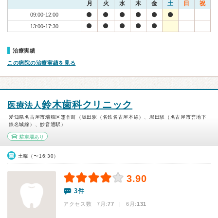
月
火
水
木
金
土
日
祝
09:00-12:00
13:00-17:30
治療実績
この病院の治療実績を見る
鈴木歯科クリニック
医療法人
愛知県名古屋市瑞穂区惣作町（堀田駅（名鉄名古屋本線）、堀田駅（名古屋市営地下
鉄名城線）、妙音通駅）
駐車場あり
土曜（〜16:30）
3.90
3件
アクセス数 7月:
77
| 6月:
131