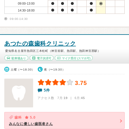
09:00-13:00
14:30-18:00
09:00-14:30
あつたの森歯科クリニック
愛知県名古屋市熱田区三本松町（神宮前駅、熱田駅、熱田神宮西駅）
駐車場あり
電子決済可
マイナ受付
(スマホ可)
土曜（〜18:30）
夜（〜19:30）
3.75
5件
アクセス数 7月:
19
| 6月:
45
歯科
5.0
みんなに優しい歯医者さん