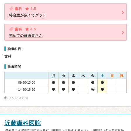
歯科
4.5
待合室が広くてグッド
歯科
4.5
初めての歯医者さん
診療科目：
歯科
診療時間
月
火
水
木
金
土
日
祝
09:30-13:00
14:30-18:30
15:00-19:30
近藤歯科医院
愛知県名古屋市瑞穂区柳ケ枝町（堀田駅（名鉄名古屋本線）、堀田駅（名古屋市営地