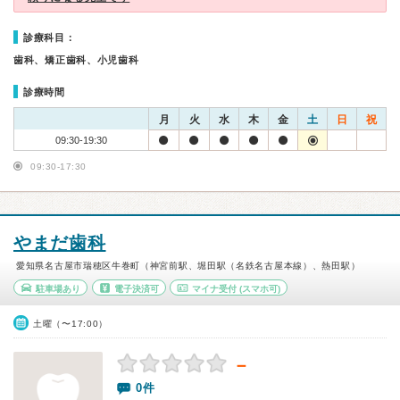
診療科目：
歯科、矯正歯科、小児歯科
診療時間
月
火
水
木
金
土
日
祝
09:30-19:30
09:30-17:30
やまだ歯科
愛知県名古屋市瑞穂区牛巻町（神宮前駅、堀田駅（名鉄名古屋本線）、熱田駅）
駐車場あり
電子決済可
マイナ受付
(スマホ可)
土曜（〜17:00）
－
0件