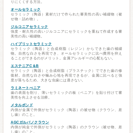
りにくくする方法。
オールセラミック
セラミック（陶器）素材だけで作られた審美性の高い補綴物（被
せ物・詰め物）。
ジルコニアセラミック
強度・耐久性の高いジルコニアにセラミックを重ねて作成する審
美性の高い補綴物。
ハイブリットセラミック
セラミック（陶器）と合成樹脂（レジン）からできた歯の補綴
物。自然な白さを再現でき、オールセラミックに比べ費用を抑え
ることができるのがメリット。金属アレルギーの心配もない。
エステニアC＆B
セラミック（陶器）と合成樹脂（プラスチック）でできた歯の修
復材。自然な白さや噛み心地を再現できるが、金属に比べると強
度が落ちるため、大きな虫歯には適さない。
ラミネートべニア
歯の表面を削り、薄いセラミックの板（ベニア）を貼り付けて審
美性を向上させる治療。
メタルボンド
内側が金属で外側がセラミック（陶器）の被せ物（クラウン、差
し歯）のこと。
AGCガルバノクラウン
内側が純金で外側がセラミック（陶器）のクラウン（被せ物、差
し歯）のこと。