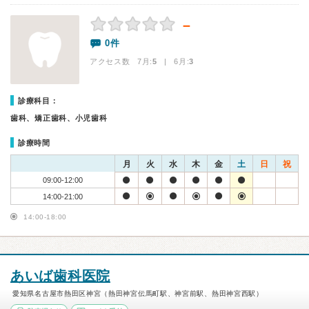
－
0件
アクセス数 7月:
5
| 6月:
3
診療科目：
歯科、矯正歯科、小児歯科
診療時間
月
火
水
木
金
土
日
祝
09:00-12:00
14:00-21:00
14:00-18:00
あいば歯科医院
愛知県名古屋市熱田区神宮（熱田神宮伝馬町駅、神宮前駅、熱田神宮西駅）