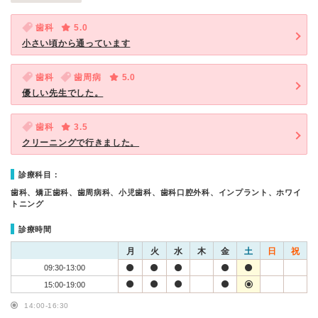
歯科
5.0
小さい頃から通っています
歯科
歯周病
5.0
優しい先生でした。
歯科
3.5
クリーニングで行きました。
診療科目：
歯科、矯正歯科、歯周病科、小児歯科、歯科口腔外科、インプラント、ホワイ
トニング
診療時間
月
火
水
木
金
土
日
祝
09:30-13:00
15:00-19:00
14:00-16:30