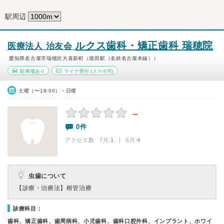
駅周辺
ルクス歯科・矯正歯科 瑞穂院
医療法人 治友会
愛知県名古屋市瑞穂区大喜新町（堀田駅（名鉄名古屋本線））
駐車場あり
マイナ受付
(スマホ可)
土曜（〜18:00）・日曜
－
0件
アクセス数 7月:
1
| 6月:
4
虫歯について
【診療・治療法】
根管治療
診療科目：
歯科、矯正歯科、歯周病科、小児歯科、歯科口腔外科、インプラント、ホワイ