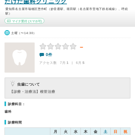
たけだ歯科クリニック
愛知県名古屋市瑞穂区惣作町（妙音通駅、堀田駅（名古屋市営地下鉄名城線）、呼続
駅）
マイナ受付
(スマホ可)
土曜（〜14:30）
－
0件
アクセス数 7月:
1
| 6月:
5
虫歯について
【診療・治療法】
根管治療
診療科目：
歯科
診療時間
月
火
水
木
金
土
日
祝