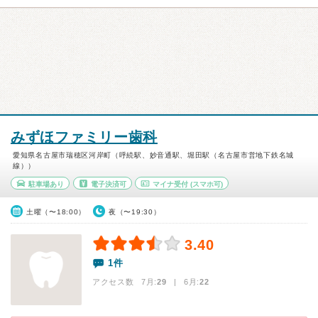
みずほファミリー歯科
愛知県名古屋市瑞穂区河岸町（呼続駅、妙音通駅、堀田駅（名古屋市営地下鉄名城
線））
駐車場あり
電子決済可
マイナ受付
(スマホ可)
土曜（〜18:00）
夜（〜19:30）
3.40
1件
アクセス数 7月:
29
| 6月:
22