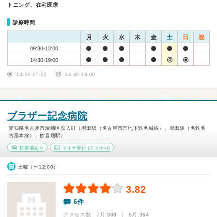
トニング、在宅医療
診療時間
月
火
水
木
金
土
日
祝
09:30-13:00
14:30-19:00
14:30-17:00
14:30-18:00
ブラザー記念病院
愛知県名古屋市瑞穂区塩入町（堀田駅（名古屋市営地下鉄名城線）、堀田駅（名鉄名
古屋本線）、妙音通駅）
駐車場あり
マイナ受付
(スマホ可)
土曜（〜12:00）
3.82
6件
アクセス数 7月:
300
| 6月:
354