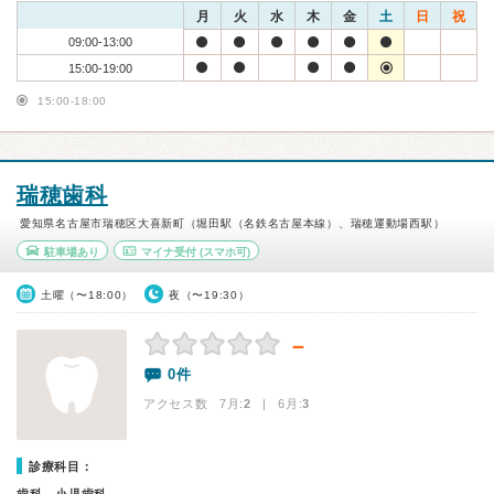
月
火
水
木
金
土
日
祝
09:00-13:00
15:00-19:00
15:00-18:00
瑞穂歯科
愛知県名古屋市瑞穂区大喜新町（堀田駅（名鉄名古屋本線）、瑞穂運動場西駅）
駐車場あり
マイナ受付
(スマホ可)
土曜（〜18:00）
夜（〜19:30）
－
0件
アクセス数 7月:
2
| 6月:
3
診療科目：