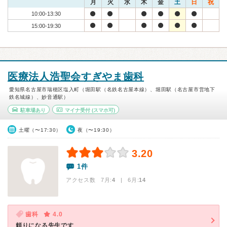
月
火
水
木
金
土
日
祝
10:00-13:30
15:00-19:30
医療法人浩聖会すぎやま歯科
愛知県名古屋市瑞穂区塩入町（堀田駅（名鉄名古屋本線）、堀田駅（名古屋市営地下
鉄名城線）、妙音通駅）
駐車場あり
マイナ受付
(スマホ可)
土曜（〜17:30）
夜（〜19:30）
3.20
1件
アクセス数 7月:
4
| 6月:
14
歯科
4.0
頼りになる先生です