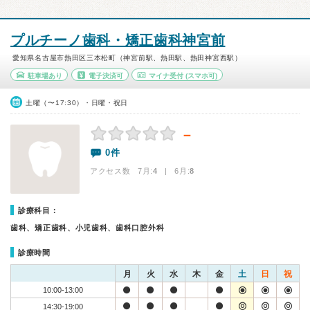
プルチーノ歯科・矯正歯科神宮前
愛知県名古屋市熱田区三本松町（神宮前駅、熱田駅、熱田神宮西駅）
駐車場あり
電子決済可
マイナ受付
(スマホ可)
土曜（〜17:30）・日曜・祝日
－
0件
アクセス数 7月:
4
| 6月:
8
診療科目：
歯科、矯正歯科、小児歯科、歯科口腔外科
診療時間
月
火
水
木
金
土
日
祝
10:00-13:00
14:30-19:00