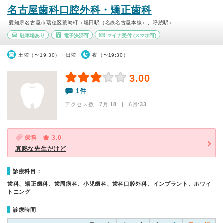
名古屋歯科口腔外科・矯正歯科
愛知県名古屋市瑞穂区荒崎町（堀田駅（名鉄名古屋本線）、呼続駅）
駐車場あり
電子決済可
マイナ受付
(スマホ可)
土曜（〜19:30）・日曜
夜（〜19:30）
3.00
1件
アクセス数 7月:
18
| 6月:
33
歯科
3.0
寡黙な先生だけど
診療科目：
歯科、矯正歯科、歯周病科、小児歯科、歯科口腔外科、インプラント、ホワイ
トニング
診療時間