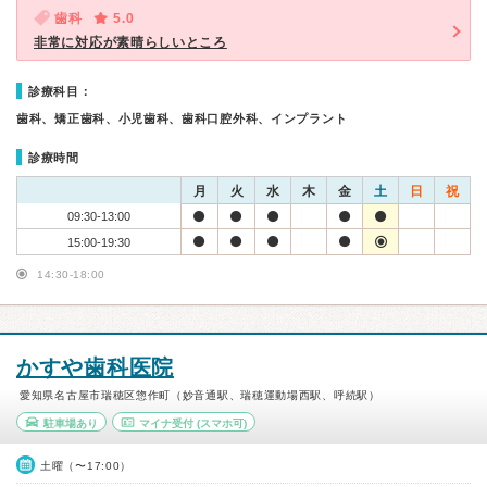
歯科
5.0
非常に対応が素晴らしいところ
診療科目：
歯科、矯正歯科、小児歯科、歯科口腔外科、インプラント
診療時間
月
火
水
木
金
土
日
祝
09:30-13:00
15:00-19:30
14:30-18:00
かすや歯科医院
愛知県名古屋市瑞穂区惣作町（妙音通駅、瑞穂運動場西駅、呼続駅）
駐車場あり
マイナ受付
(スマホ可)
土曜（〜17:00）