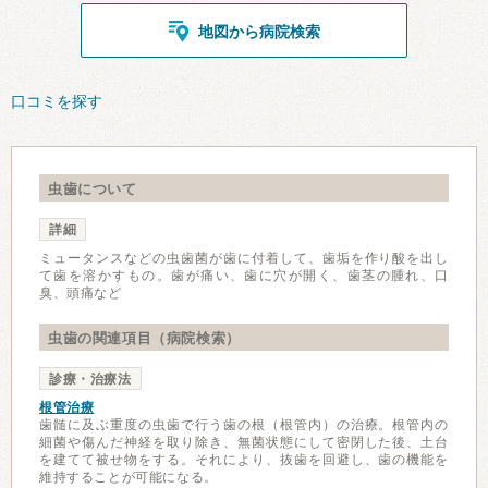
地図から病院検索
口コミを探す
虫歯について
詳細
ミュータンスなどの虫歯菌が歯に付着して、歯垢を作り酸を出し
て歯を溶かすもの。歯が痛い、歯に穴が開く、歯茎の腫れ、口
臭、頭痛など
虫歯の関連項目（病院検索）
診療・治療法
根管治療
歯髄に及ぶ重度の虫歯で行う歯の根（根管内）の治療。根管内の
細菌や傷んだ神経を取り除き、無菌状態にして密閉した後、土台
を建てて被せ物をする。それにより、抜歯を回避し、歯の機能を
維持することが可能になる。