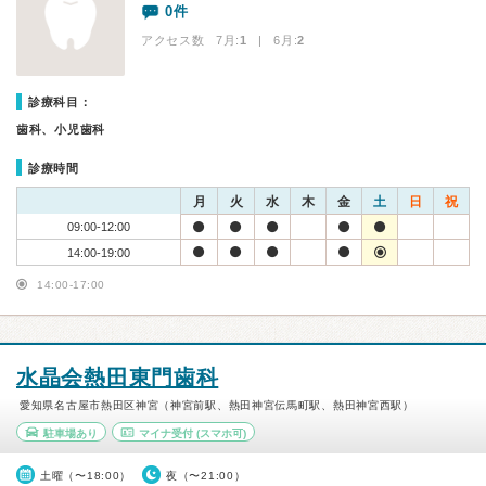
0件
アクセス数 7月:
1
| 6月:
2
診療科目：
歯科、小児歯科
診療時間
月
火
水
木
金
土
日
祝
09:00-12:00
14:00-19:00
14:00-17:00
水晶会熱田東門歯科
愛知県名古屋市熱田区神宮（神宮前駅、熱田神宮伝馬町駅、熱田神宮西駅）
駐車場あり
マイナ受付
(スマホ可)
土曜（〜18:00）
夜（〜21:00）