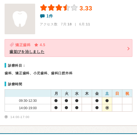
3.33
1件
アクセス数 7月:
18
| 6月:
11
矯正歯科
4.5
歯並びを治しました
診療科目：
歯科、矯正歯科、小児歯科、歯科口腔外科
診療時間
月
火
水
木
金
土
日
祝
09:30-12:30
14:00-19:00
14:00-17:00