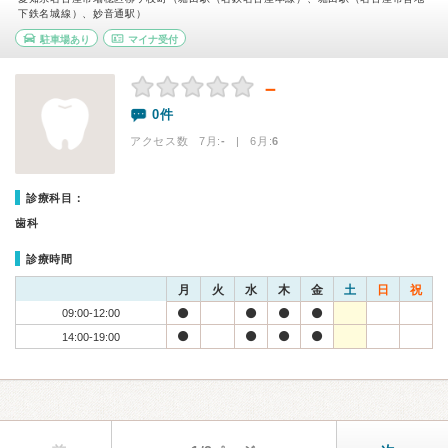
下鉄名城線）、妙音通駅）
駐車場あり
マイナ受付
－
0件
アクセス数 7月:
-
| 6月:
6
診療科目：
歯科
診療時間
月
火
水
木
金
土
日
祝
09:00-12:00
14:00-19:00