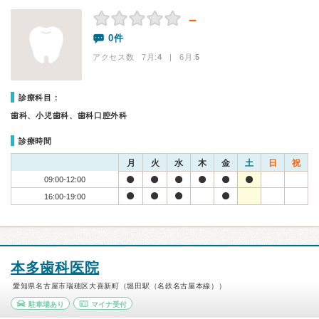
－
0件
アクセス数 7月:
4
| 6月:
5
診療科目：
歯科、小児歯科、歯科口腔外科
診療時間
月
火
水
木
金
土
日
祝
09:00-12:00
16:00-19:00
本多歯科医院
愛知県名古屋市瑞穂区大喜新町（堀田駅（名鉄名古屋本線））
駐車場あり
マイナ受付