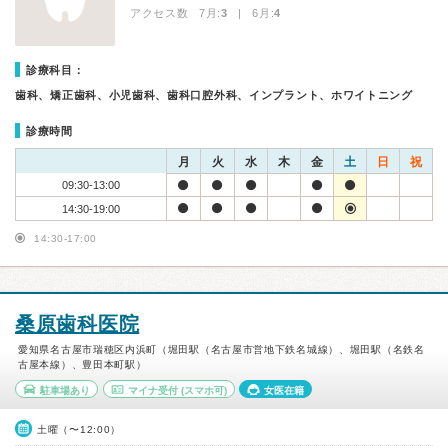
アクセス数 7月:
3
| 6月:
4
診療科目：
歯科、矯正歯科、小児歯科、歯科口腔外科、インプラント、ホワイトニング
診療時間
月
火
水
木
金
土
日
祝
09:30-13:00
14:30-19:00
14:30-17:00
桑原歯科医院
愛知県名古屋市瑞穂区内浜町（堀田駅（名古屋市営地下鉄名城線）、堀田駅（名鉄名
古屋本線）、豊田本町駅）
駐車場あり
マイナ受付
(スマホ可)
女医在籍
土曜（〜12:00）