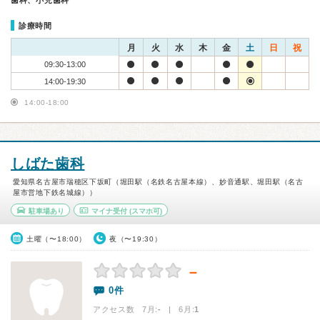
歯科、小児歯科
診療時間
月
火
水
木
金
土
日
祝
09:30-13:00
14:00-19:30
14:00-18:00
しばた歯科
愛知県名古屋市瑞穂区下坂町（堀田駅（名鉄名古屋本線）、妙音通駅、堀田駅（名古
屋市営地下鉄名城線））
駐車場あり
マイナ受付
(スマホ可)
土曜（〜18:00）
夜（〜19:30）
－
0件
アクセス数 7月:
-
| 6月:
1