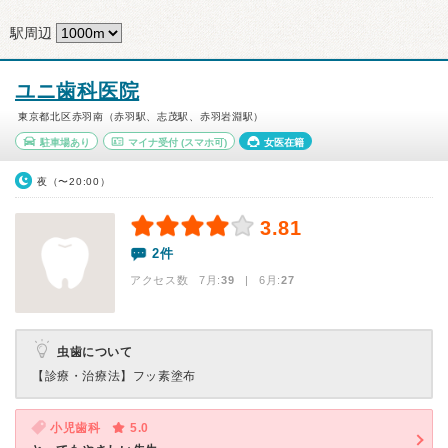
駅周辺
ユニ歯科医院
東京都北区赤羽南（赤羽駅、志茂駅、赤羽岩淵駅）
駐車場あり
マイナ受付
(スマホ可)
女医在籍
夜（〜20:00）
3.81
2件
アクセス数 7月:
39
| 6月:
27
虫歯について
【診療・治療法】
フッ素塗布
小児歯科
5.0