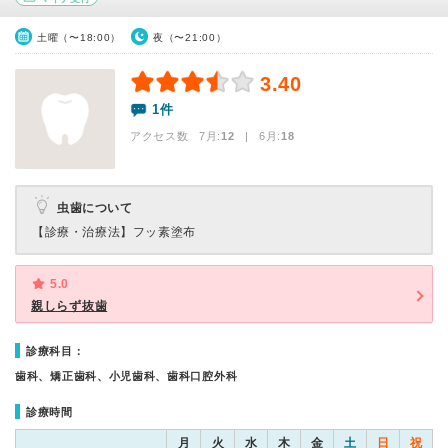
土曜（〜18:00）
夜（〜21:00）
3.40
1件
アクセス数 7月:
12
| 6月:
18
虫歯について
【診療・治療法】
フッ素塗布
5.0
親しらず抜歯
診療科目：
歯科、矯正歯科、小児歯科、歯科口腔外科
診療時間
月
火
水
木
金
土
日
祝