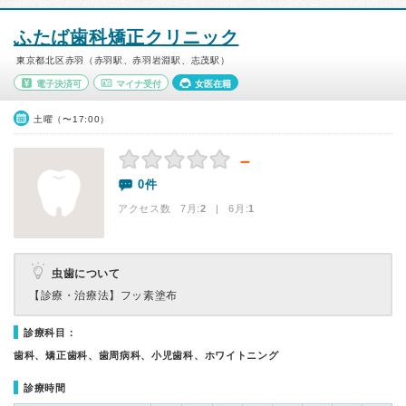
ふたば歯科矯正クリニック
東京都北区赤羽（赤羽駅、赤羽岩淵駅、志茂駅）
電子決済可
マイナ受付
女医在籍
土曜（〜17:00）
－
0件
アクセス数 7月:
2
| 6月:
1
虫歯について
【診療・治療法】
フッ素塗布
診療科目：
歯科、矯正歯科、歯周病科、小児歯科、ホワイトニング
診療時間