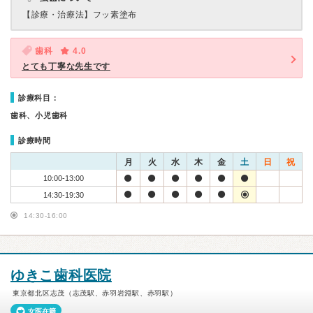
【診療・治療法】
フッ素塗布
歯科
4.0
とても丁寧な先生です
診療科目：
歯科、小児歯科
診療時間
月
火
水
木
金
土
日
祝
10:00-13:00
14:30-19:30
14:30-16:00
ゆきこ歯科医院
東京都北区志茂（志茂駅、赤羽岩淵駅、赤羽駅）
女医在籍