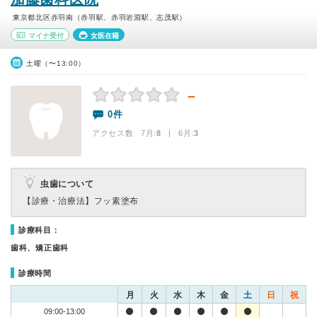
東京都北区赤羽南（赤羽駅、赤羽岩淵駅、志茂駅）
マイナ受付
女医在籍
土曜（〜13:00）
－
0件
アクセス数 7月:
8
| 6月:
3
虫歯について
【診療・治療法】
フッ素塗布
診療科目：
歯科、矯正歯科
診療時間
月
火
水
木
金
土
日
祝
09:00-13:00