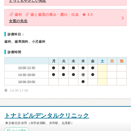
とってもやさしい先生
歯科
歯と歯茎の痛み・腫れ・出血
4.5
女医の先生
診療科目：
歯科、歯周病科、小児歯科
診療時間
月
火
水
木
金
土
日
祝
10:00-12:30
14:30-18:00
18:00-20:00
14:30-17:00
トナミビルデンタルクリニック
東京都北区赤羽（赤羽岩淵駅、赤羽駅、志茂駅）
マイナ受付