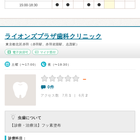
15:00-18:30
ライオンズプラザ歯科クリニック
東京都北区赤羽（赤羽駅、赤羽岩淵駅、志茂駅）
電子決済可
マイナ受付
土曜（〜17:00）
夜（〜19:30）
－
0件
アクセス数 7月:
1
| 6月:
2
虫歯について
【診療・治療法】
フッ素塗布
診療科目：