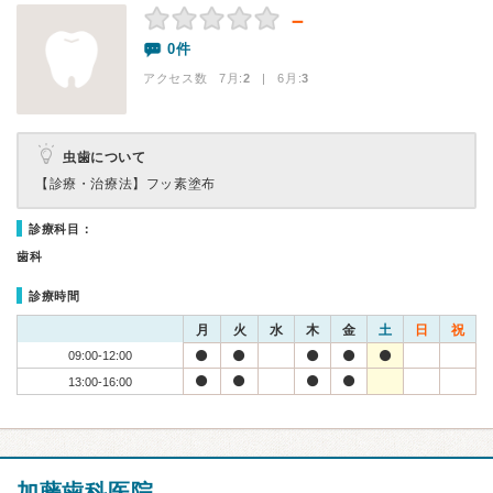
－
0件
アクセス数 7月:
2
| 6月:
3
虫歯について
【診療・治療法】
フッ素塗布
診療科目：
歯科
診療時間
月
火
水
木
金
土
日
祝
09:00-12:00
13:00-16:00
加藤歯科医院