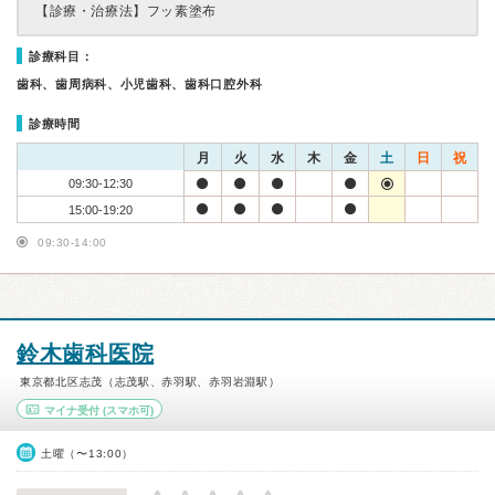
【診療・治療法】
フッ素塗布
診療科目：
歯科、歯周病科、小児歯科、歯科口腔外科
診療時間
月
火
水
木
金
土
日
祝
09:30-12:30
15:00-19:20
09:30-14:00
鈴木歯科医院
東京都北区志茂（志茂駅、赤羽駅、赤羽岩淵駅）
マイナ受付
(スマホ可)
土曜（〜13:00）