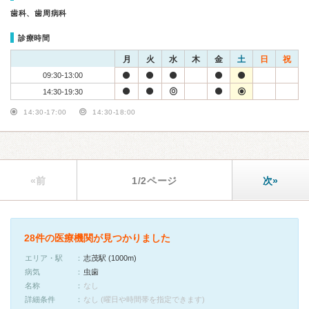
歯科、歯周病科
診療時間
月
火
水
木
金
土
日
祝
09:30-13:00
14:30-19:30
14:30-17:00
14:30-18:00
«前
1/2ページ
次»
28件の医療機関が見つかりました
エリア・駅
志茂駅 (1000m)
病気
虫歯
名称
なし
詳細条件
なし (曜日や時間帯を指定できます)