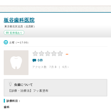
板谷歯科医院
東京都北区志茂（志茂駅）
駐車場あり
土曜（〜17:00）
－
0件
アクセス数 7月:
3
| 6月:
-
虫歯について
【診療・治療法】
フッ素塗布
診療科目：
歯科