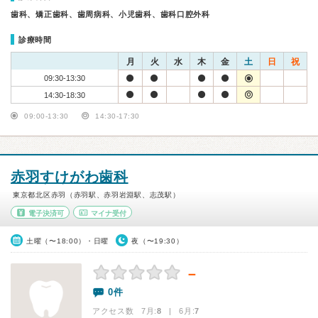
歯科、矯正歯科、歯周病科、小児歯科、歯科口腔外科
診療時間
月
火
水
木
金
土
日
祝
09:30-13:30
14:30-18:30
09:00-13:30
14:30-17:30
赤羽すけがわ歯科
東京都北区赤羽（赤羽駅、赤羽岩淵駅、志茂駅）
電子決済可
マイナ受付
土曜（〜18:00）・日曜
夜（〜19:30）
－
0件
アクセス数 7月:
8
| 6月:
7