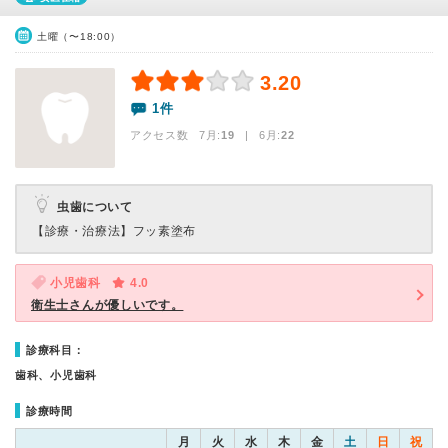
土曜（〜18:00）
3.20
1件
アクセス数 7月:
19
| 6月:
22
虫歯について
【診療・治療法】
フッ素塗布
小児歯科
4.0
衛生士さんが優しいです。
診療科目：
歯科、小児歯科
診療時間
月
火
水
木
金
土
日
祝