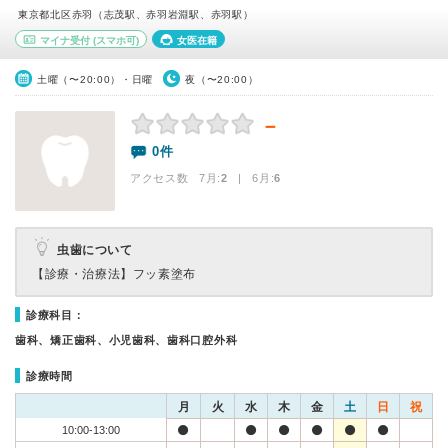
東京都北区赤羽（志茂駅、赤羽岩淵駅、赤羽駅）
マイナ受付
(スマホ可)
女医在籍
土曜（〜20:00）・日曜
夜（〜20:00）
－
0件
アクセス数 7月:
2
| 6月:
6
虫歯について
【診療・治療法】
フッ素塗布
診療科目：
歯科、矯正歯科、小児歯科、歯科口腔外科
診療時間
月
火
水
木
金
土
日
祝
10:00-13:00