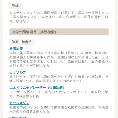
詳細
ミュータンスなどの虫歯菌が歯に付着して、歯垢を作り酸を出し
て歯を溶かすもの。歯が痛い、歯に穴が開く、歯茎の腫れ、口
臭、頭痛など
虫歯の関連項目（病院検索）
診療・治療法
根管治療
歯髄に及ぶ重度の虫歯で行う歯の根（根管内）の治療。根管内の
細菌や傷んだ神経を取り除き、無菌状態にして密閉した後、土台
を建てて被せ物をする。それにより、抜歯を回避し、歯の機能を
維持することが可能になる。
カリソルブ
歯を削らず、薬剤で虫歯の部分だけを溶かす無痛の虫歯治療。神
経を残せるため、歯の強度を保てるのがメリット。
エルビウムヤグレーザー（虫歯治療）
レーザーを照射して虫歯部分だけをピンポイントに削り取る治
療。保険診療が可能。
ヒールオゾン
殺菌力の高いオゾンを用いて虫歯菌を殺菌する虫歯治療。保険適
用外のため自費診療となる。