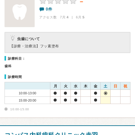
－
0件
アクセス数 7月:
4
| 6月:
5
虫歯について
【診療・治療法】
フッ素塗布
診療科目：
歯科
診療時間
月
火
水
木
金
土
日
祝
10:00-13:00
15:00-20:00
10:00-15:00