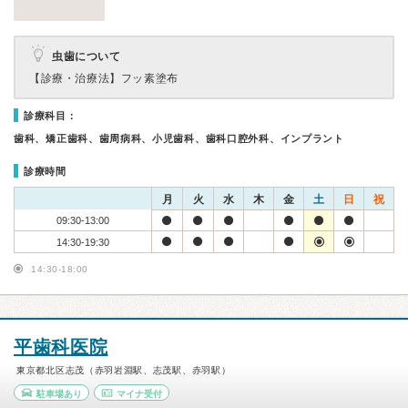
虫歯について
【診療・治療法】
フッ素塗布
診療科目：
歯科、矯正歯科、歯周病科、小児歯科、歯科口腔外科、インプラント
診療時間
月
火
水
木
金
土
日
祝
09:30-13:00
14:30-19:30
14:30-18:00
平歯科医院
東京都北区志茂（赤羽岩淵駅、志茂駅、赤羽駅）
駐車場あり
マイナ受付