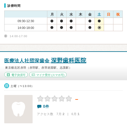
診療時間
月
火
水
木
金
土
日
祝
09:30-12:30
14:00-18:00
14:00-17:00
深野歯科医院
医療法人社団深歯会
東京都北区赤羽（赤羽駅、赤羽岩淵駅、志茂駅）
電子決済可
マイナ受付
(スマホ可)
土曜（〜13:00）
－
0件
アクセス数 7月:
2
| 6月:
1