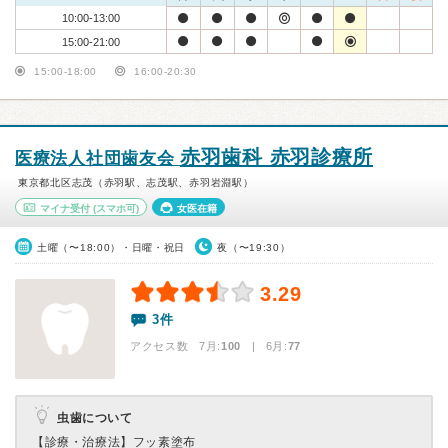
10:00-13:00
15:00-21:00
15:00-18:00
16:00-20:30
赤羽歯科 赤羽診療所
医療法人社団歯友会
東京都北区志茂（赤羽駅、志茂駅、赤羽岩淵駅）
マイナ受付
(スマホ可)
女医在籍
土曜（〜18:00）・日曜・祝日
夜（〜19:30）
3.29
3件
アクセス数 7月:
100
| 6月:
77
虫歯について
【診療・治療法】
フッ素塗布