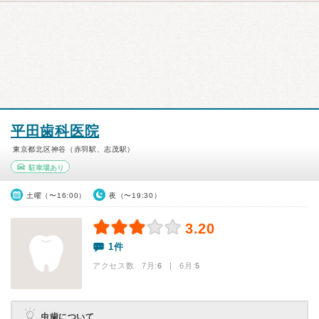
平田歯科医院
東京都北区神谷（赤羽駅、志茂駅）
駐車場あり
土曜（〜16:00）
夜（〜19:30）
3.20
1件
アクセス数 7月:
6
| 6月:
5
虫歯について