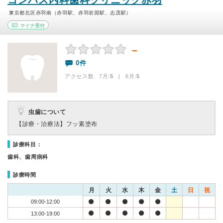
コンパス内科歯科クリニック赤羽
東京都北区赤羽南（赤羽駅、赤羽岩淵駅、志茂駅）
マイナ受付
－
0件
アクセス数 7月:
5
| 6月:
5
虫歯について
【診療・治療法】
フッ素塗布
診療科目：
歯科、歯周病科
診療時間
月
火
水
木
金
土
日
祝
09:00-12:00
13:00-19:00