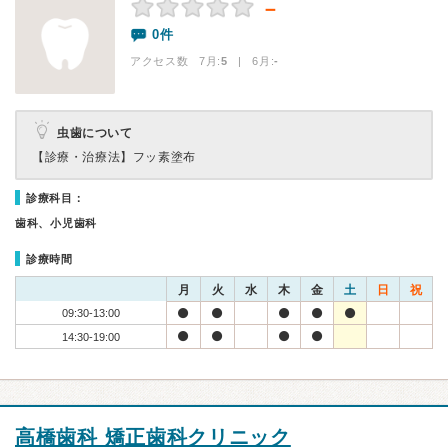
－
0件
アクセス数 7月:
5
| 6月:
-
虫歯について
【診療・治療法】
フッ素塗布
診療科目：
歯科、小児歯科
診療時間
月
火
水
木
金
土
日
祝
09:30-13:00
14:30-19:00
高橋歯科 矯正歯科クリニック