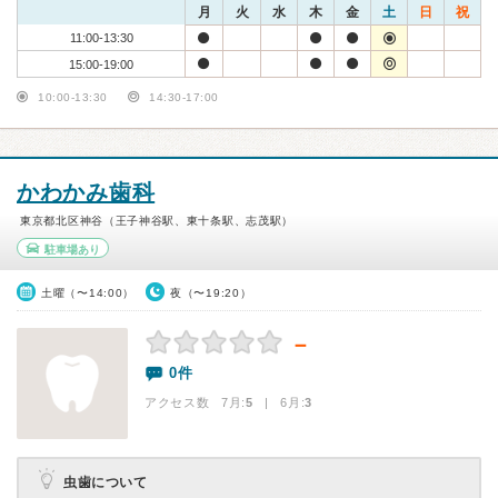
月
火
水
木
金
土
日
祝
11:00-13:30
15:00-19:00
10:00-13:30
14:30-17:00
かわかみ歯科
東京都北区神谷（王子神谷駅、東十条駅、志茂駅）
駐車場あり
土曜（〜14:00）
夜（〜19:20）
－
0件
アクセス数 7月:
5
| 6月:
3
虫歯について