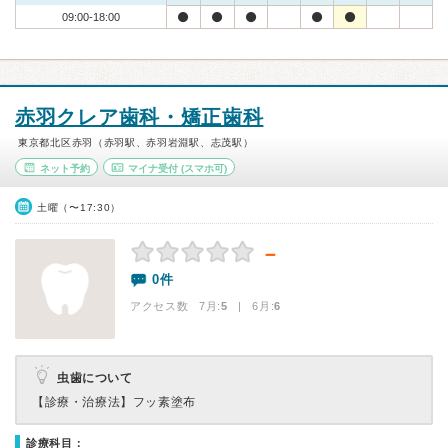
09:00-18:00
赤羽クレア歯科・矯正歯科
東京都北区赤羽（赤羽駅、赤羽岩淵駅、志茂駅）
ネット予約
マイナ受付
(スマホ可)
土曜（〜17:30）
－
0件
アクセス数 7月:
5
| 6月:
6
虫歯について
【診療・治療法】
フッ素塗布
診療科目：