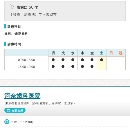
虫歯について
【診療・治療法】
フッ素塗布
診療科目：
歯科、矯正歯科
診療時間
月
火
水
木
金
土
日
祝
09:00-13:00
15:00-19:00
河奈歯科医院
東京都北区岩淵町（赤羽岩淵駅、赤羽駅、志茂駅）
女医在籍
土曜（〜12:00）