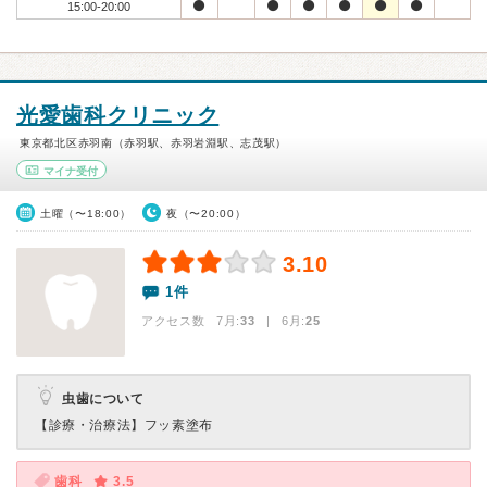
15:00-20:00
光愛歯科クリニック
東京都北区赤羽南（赤羽駅、赤羽岩淵駅、志茂駅）
マイナ受付
土曜（〜18:00）
夜（〜20:00）
3.10
1件
アクセス数 7月:
33
| 6月:
25
虫歯について
【診療・治療法】
フッ素塗布
歯科
3.5