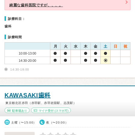
綺麗な歯科医院ですが、、、。
診療科目：
歯科
診療時間
月
火
水
木
金
土
日
祝
10:00-13:00
14:30-20:00
14:30-18:00
KAWASAKI歯科
東京都北区赤羽（赤羽駅、赤羽岩淵駅、志茂駅）
駐車場あり
マイナ受付
(スマホ可)
土曜（〜15:00）
夜（〜20:00）