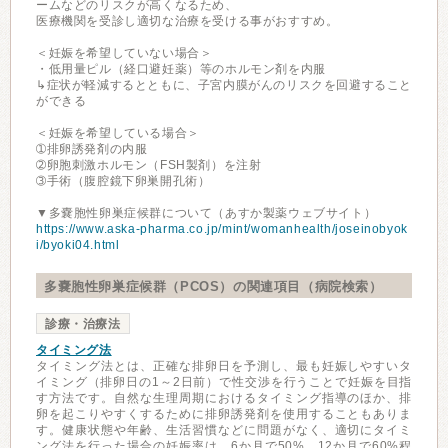
ームなどのリスクが高くなるため、
医療機関を受診し適切な治療を受ける事がおすすめ。
＜妊娠を希望していない場合＞
・低用量ピル（経口避妊薬）等のホルモン剤を内服
↳症状が軽減するとともに、子宮内膜がんのリスクを回避すること
ができる
＜妊娠を希望している場合＞
➀排卵誘発剤の内服
➁卵胞刺激ホルモン（FSH製剤）を注射
➂手術（腹腔鏡下卵巣開孔術）
▼多嚢胞性卵巣症候群について（あすか製薬ウェブサイト）
https://www.aska-pharma.co.jp/mint/womanhealth/joseinobyok
i/byoki04.html
多嚢胞性卵巣症候群（PCOS）の関連項目（病院検索）
診療・治療法
タイミング法
タイミング法とは、正確な排卵日を予測し、最も妊娠しやすいタ
イミング（排卵日の1～2日前）で性交渉を行うことで妊娠を目指
す方法です。自然な生理周期におけるタイミング指導のほか、排
卵を起こりやすくするために排卵誘発剤を使用することもありま
す。健康状態や年齢、生活習慣などに問題がなく、適切にタイミ
ング法を行った場合の妊娠率は、6か月で50%、12か月で60%程