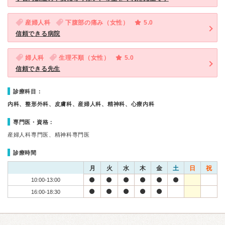
産婦人科
下腹部の痛み（女性）
5.0
信頼できる病院
婦人科
生理不順（女性）
5.0
信頼できる先生
診療科目：
内科、整形外科、皮膚科、産婦人科、精神科、心療内科
専門医・資格：
産婦人科専門医、精神科専門医
診療時間
月
火
水
木
金
土
日
祝
10:00-13:00
16:00-18:30