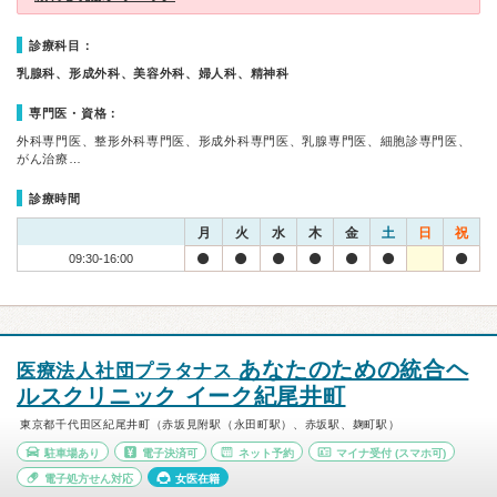
診療科目：
乳腺科、形成外科、美容外科、婦人科、精神科
専門医・資格：
外科専門医、整形外科専門医、形成外科専門医、乳腺専門医、細胞診専門医、
がん治療…
診療時間
月
火
水
木
金
土
日
祝
09:30-16:00
あなたのための統合ヘ
医療法人社団プラタナス
ルスクリニック イーク紀尾井町
東京都千代田区紀尾井町（赤坂見附駅（永田町駅）、赤坂駅、麹町駅）
駐車場あり
電子決済可
ネット予約
マイナ受付
(スマホ可)
電子処方せん対応
女医在籍