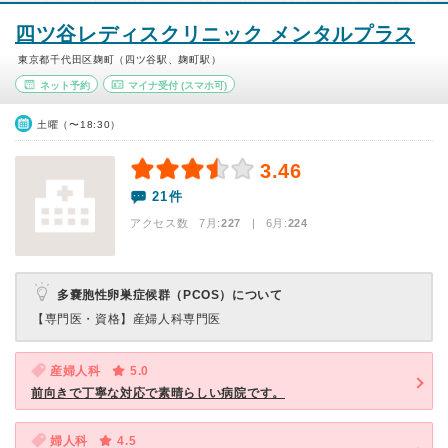
四ツ谷レディスクリニック メンタルプラス
東京都千代田区麹町（四ツ谷駅、麹町駅）
ネット予約
マイナ受付
(スマホ可)
土曜（〜18:30）
3.46
21件
アクセス数 7月:
227
| 6月:
224
多嚢胞性卵巣症候群（PCOS）について
【専門医・資格】
産婦人科専門医
産婦人科
5.0
前向きで丁寧な対応で素晴らしい病院です。
婦人科
4.5