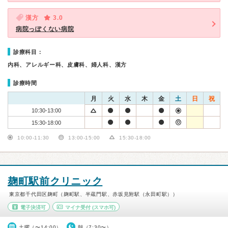
漢方
3.0
病院っぽくない病院
診療科目：
内科、アレルギー科、皮膚科、婦人科、漢方
診療時間
月
火
水
木
金
土
日
祝
10:30-13:00
15:30-18:00
10:00-11:30
13:00-15:00
15:30-18:00
麹町駅前クリニック
東京都千代田区麹町（麹町駅、半蔵門駅、赤坂見附駅（永田町駅））
電子決済可
マイナ受付
(スマホ可)
土曜（〜14:00）
朝（7:30〜）