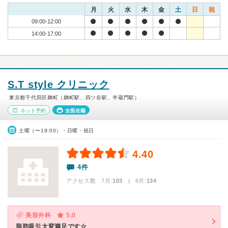
月
火
水
木
金
土
日
祝
09:00-12:00
14:00-17:00
S.T style クリニック
東京都千代田区麹町（麹町駅、四ツ谷駅、半蔵門駅）
ネット予約
女医在籍
土曜（〜19:00）・日曜・祝日
4.40
4件
アクセス数 7月:
103
| 6月:
134
美容外科
5.0
脂肪吸引大変満足です☆