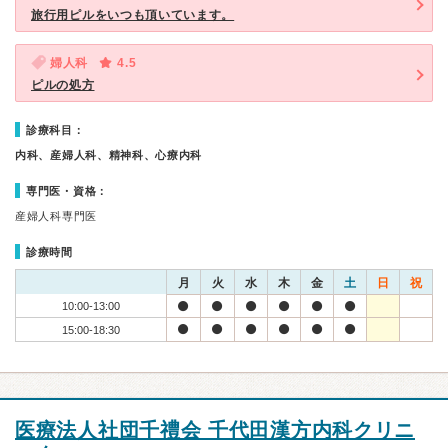
旅行用ピルをいつも頂いています。
婦人科
4.5
ピルの処方
診療科目：
内科、産婦人科、精神科、心療内科
専門医・資格：
産婦人科専門医
診療時間
月
火
水
木
金
土
日
祝
10:00-13:00
15:00-18:30
医療法人社団千禮会 千代田漢方内科クリニ