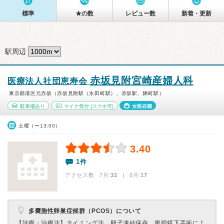
標準
★の数
レビュー数
新着・更新
駅周辺
赤坂見附宮崎産婦人科
医療法人社団恵寿会
東京都港区元赤坂（赤坂見附駅（永田町駅）、赤坂駅、麹町駅）
駐車場あり
マイナ受付
(スマホ可)
女医在籍
土曜（〜13:00）
3.40
1件
アクセス数 7月:
32
| 6月:
17
多嚢胞性卵巣症候群（PCOS）について
【診療・治療法】
タイミング法、卵子凍結保存、腹腔鏡下手術によ