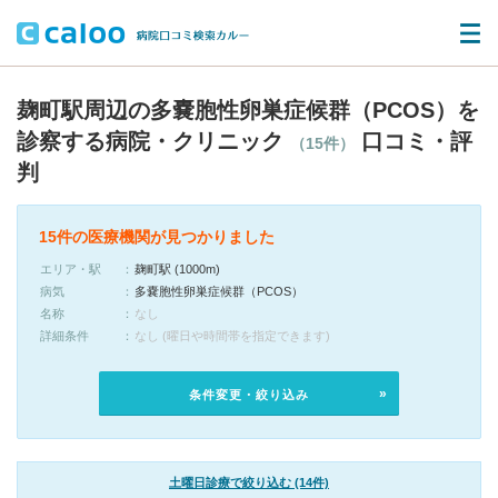
麹町駅周辺の多嚢胞性卵巣症候群（PCOS）を
診察する病院・クリニック
口コミ・評
（15件）
判
15件の医療機関が見つかりました
エリア・駅
麹町駅 (1000m)
病気
多嚢胞性卵巣症候群（PCOS）
名称
なし
詳細条件
なし (曜日や時間帯を指定できます)
条件変更・絞り込み
土曜日診療で絞り込む (14件)