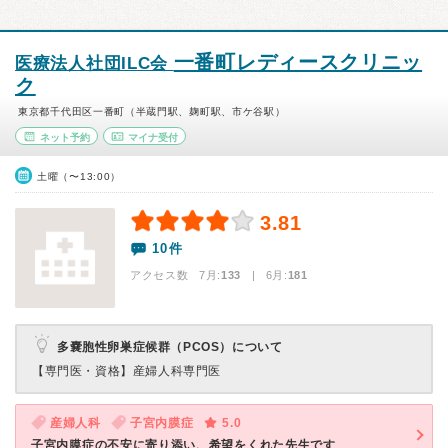
一番町レディースクリニッ
医療法人社団ILC会
ク
東京都千代田区一番町（半蔵門駅、麹町駅、市ケ谷駅）
ネット予約
マイナ受付
土曜（〜13:00）
3.81
10件
アクセス数 7月:
133
| 6月:
181
多嚢胞性卵巣症候群（PCOS）について
【専門医・資格】
産婦人科専門医
産婦人科
子宮内膜症
5.0
子宮内膜症の不安に寄り添い、希望をくれた先生です