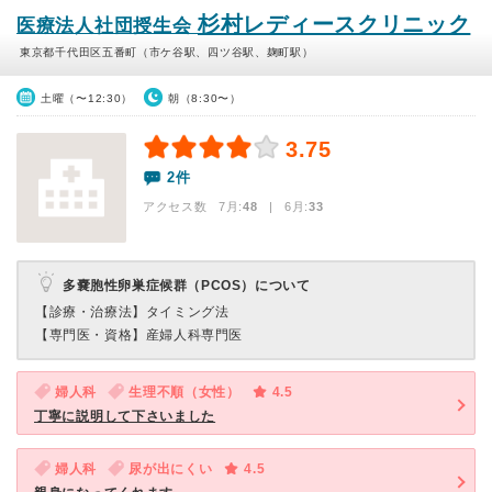
杉村レディースクリニック
医療法人社団授生会
東京都千代田区五番町（市ケ谷駅、四ツ谷駅、麹町駅）
土曜（〜12:30）
朝（8:30〜）
3.75
2件
アクセス数 7月:
48
| 6月:
33
多嚢胞性卵巣症候群（PCOS）について
【診療・治療法】
タイミング法
【専門医・資格】
産婦人科専門医
婦人科
生理不順（女性）
4.5
丁寧に説明して下さいました
婦人科
尿が出にくい
4.5