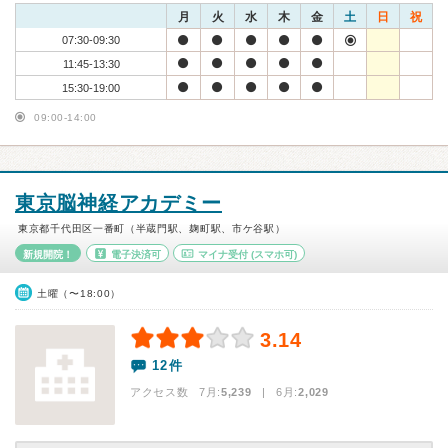
月
火
水
木
金
土
日
祝
07:30-09:30
11:45-13:30
15:30-19:00
09:00-14:00
東京脳神経アカデミー
東京都千代田区一番町（半蔵門駅、麹町駅、市ケ谷駅）
新規開院！
電子決済可
マイナ受付
(スマホ可)
土曜（〜18:00）
3.14
12件
アクセス数 7月:
5,239
| 6月:
2,029