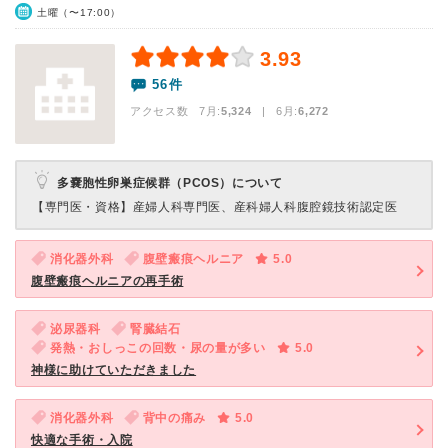
土曜（〜17:00）
3.93
56件
アクセス数 7月:
5,324
| 6月:
6,272
多嚢胞性卵巣症候群（PCOS）について
【専門医・資格】
産婦人科専門医、産科婦人科腹腔鏡技術認定医
消化器外科
腹壁瘢痕ヘルニア
5.0
腹壁瘢痕ヘルニアの再手術
泌尿器科
腎臓結石
発熱・おしっこの回数・尿の量が多い
5.0
神様に助けていただきました
消化器外科
背中の痛み
5.0
快適な手術・入院