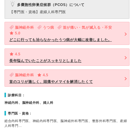
多嚢胞性卵巣症候群（PCOS）について
【専門医・資格】
産婦人科専門医
脳神経外科
うつ病
首が痛い・気が滅入る・不安
5.0
どこに行っても治らなかったうつ病が大幅に改善しました。
4.5
長年悩んでいたことがスッキリとしました
脳神経外科
4.5
首のコリが激しく、頭痛やメマイを解消したくて
診療科目：
神経内科、脳神経外科、婦人科
専門医・資格：
総合内科専門医、神経内科専門医、脳神経外科専門医、整形外科専門医、産婦
人科専門…