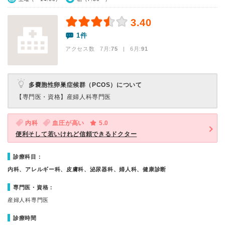
3.40
1件
アクセス数 7月:
75
| 6月:
91
多嚢胞性卵巣症候群（PCOS）について
【専門医・資格】
産婦人科専門医
内科
血圧が高い
5.0
便利そして若いけれど信頼できるドクター
診療科目：
内科、アレルギー科、皮膚科、泌尿器科、婦人科、健康診断
専門医・資格：
産婦人科専門医
診療時間