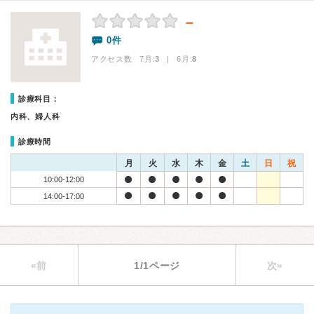
－
0件
アクセス数 7月:
3
| 6月:
8
診療科目：
内科、婦人科
診療時間
月
火
水
木
金
土
日
祝
10:00-12:00
14:00-17:00
«前
1/1ページ
次»