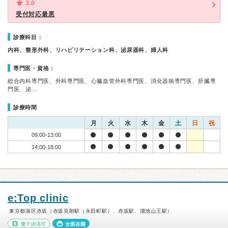
3.0
受付対応最悪
診療科目：
内科、整形外科、リハビリテーション科、泌尿器科、婦人科
専門医・資格：
総合内科専門医、外科専門医、心臓血管外科専門医、消化器病専門医、肝臓専
門医、泌…
診療時間
月
火
水
木
金
土
日
祝
09:00-13:00
14:00-18:00
e:Top clinic
東京都港区赤坂（赤坂見附駅（永田町駅）、赤坂駅、溜池山王駅）
電子決済可
女医在籍