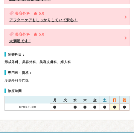
美容外科
5.0
アフターケアもしっかりしていて安心！
美容外科
5.0
大満足です‼
診療科目：
形成外科、美容外科、美容皮膚科、婦人科
専門医・資格：
形成外科専門医
診療時間
月
火
水
木
金
土
日
祝
10:00-19:00