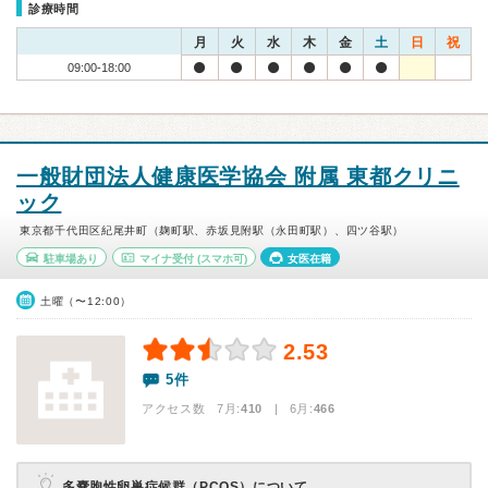
診療時間
月
火
水
木
金
土
日
祝
09:00-18:00
一般財団法人健康医学協会 附属 東都クリニ
ック
東京都千代田区紀尾井町（麹町駅、赤坂見附駅（永田町駅）、四ツ谷駅）
駐車場あり
マイナ受付
(スマホ可)
女医在籍
土曜（〜12:00）
2.53
5件
アクセス数 7月:
410
| 6月:
466
多嚢胞性卵巣症候群（PCOS）について