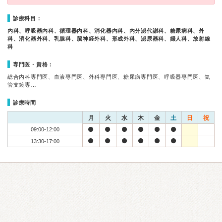
診療科目：
内科、呼吸器内科、循環器内科、消化器内科、内分泌代謝科、糖尿病科、外
科、消化器外科、乳腺科、脳神経外科、形成外科、泌尿器科、婦人科、放射線
科
専門医・資格：
総合内科専門医、血液専門医、外科専門医、糖尿病専門医、呼吸器専門医、気
管支鏡専…
診療時間
月
火
水
木
金
土
日
祝
09:00-12:00
13:30-17:00