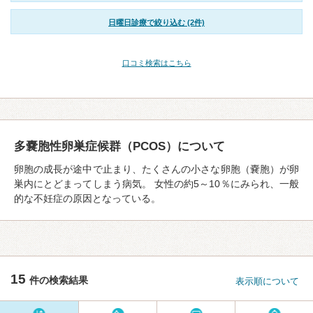
日曜日診療で絞り込む (2件)
口コミ検索はこちら
多嚢胞性卵巣症候群（PCOS）について
卵胞の成⻑が途中で止まり、たくさんの⼩さな卵胞（嚢胞）が卵
巣内にとどまってしまう病気。 女性の約5～10％にみられ、一般
的な不妊症の原因となっている。
15
件の検索結果
表示順について