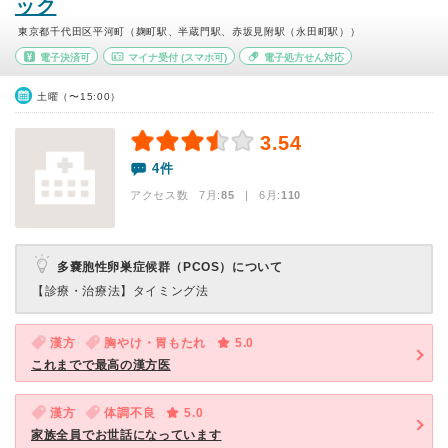
ック
東京都千代田区平河町（麹町駅、半蔵門駅、赤坂見附駅（永田町駅））
電子決済可
マイナ受付
(スマホ可)
電子処方せん対応
土曜（〜15:00）
3.54
4件
アクセス数 7月:
85
| 6月:
110
多嚢胞性卵巣症候群（PCOS）について
【診療・治療法】
タイミング法
漢方
胸やけ・胃もたれ
5.0
これまでで最高の漢方医
漢方
体調不良
5.0
家族全員でお世話になっています