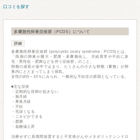
口コミを探す
多嚢胞性卵巣症候群（PCOS）について
詳細
多嚢胞性卵巣症候群 (polycystic ovary syndrome : PCOS)とは、
「両側の卵巣が腫大・肥厚・多嚢胞化し、月経異常や不妊に多
毛・男性化・肥満などを伴う症候群」のこと。
卵胞の成⻑が途中で止まり、たくさんの⼩さな卵胞（嚢胞）が卵
巣内にとどまってしまう病気。
女性の約5～10％にみられ、一般的な不妊症の原因となっている。
■主な症状
・定期的な排卵が起きない
・無月経
・希発月経
・不妊
・毛深くなる
・ニキビができる
・肥満
・血糖値上昇
治療せずに長期間放置すると子宮体がんやメタボリックシンドロ