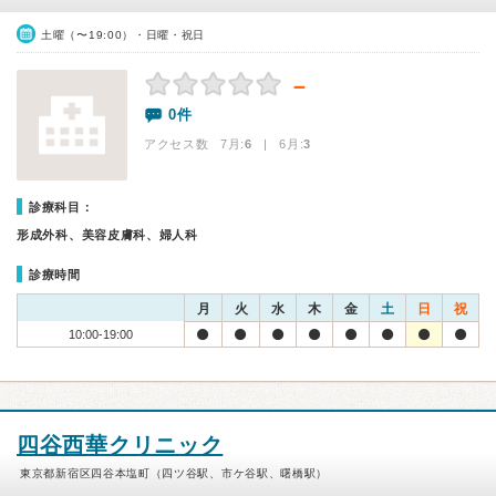
土曜（〜19:00）・日曜・祝日
－
0件
アクセス数 7月:
6
| 6月:
3
診療科目：
形成外科、美容皮膚科、婦人科
診療時間
月
火
水
木
金
土
日
祝
10:00-19:00
四谷西華クリニック
東京都新宿区四谷本塩町（四ツ谷駅、市ケ谷駅、曙橋駅）