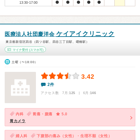
13:30-17:00
ケイアイクリニック
医療法人社団慶洋会
東京都新宿区四谷（四ツ谷駅、四谷三丁目駅、曙橋駅）
マイナ受付
(スマホ可)
土曜（〜18:00）
3.42
2件
アクセス数 7月:
125
| 6月:
146
内科
胃痛・腹痛
5.0
胃カメラ
婦人科
下腹部の痛み（女性）・生理不順（女性）