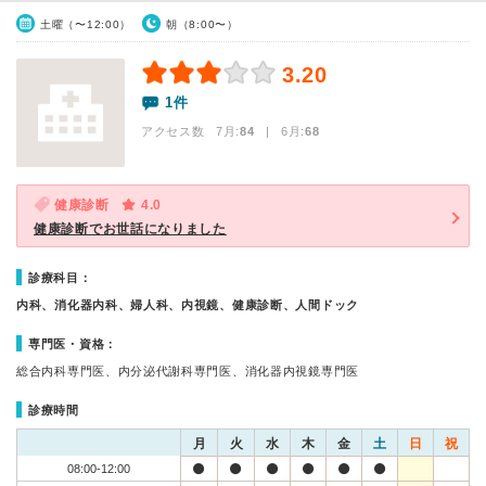
土曜（〜12:00）
朝（8:00〜）
3.20
1件
アクセス数 7月:
84
| 6月:
68
健康診断
4.0
健康診断でお世話になりました
診療科目：
内科、消化器内科、婦人科、内視鏡、健康診断、人間ドック
専門医・資格：
総合内科専門医、内分泌代謝科専門医、消化器内視鏡専門医
診療時間
月
火
水
木
金
土
日
祝
08:00-12:00