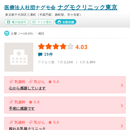
ナグモクリニック東京
医療法人社団ナグモ会
東京都千代田区三番町（半蔵門駅、麹町駅、市ケ谷駅）
電子決済可
マイナ受付
女医在籍
土曜（〜16:00）・祝日
4.03
19件
アクセス数 7月:
2,156
| 6月:
2,859
乳腺科
乳がん
5.0
心から感謝しています
乳腺科
5.0
手術に感謝です
乳腺科
乳がん
5.0
頼れる乳腺クリニック