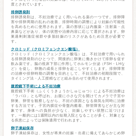
度とされています。
排卵誘発剤
排卵誘発剤は、不妊治療でよく用いられる薬の一つです。排卵障
害や排卵周期の乱れの改善、排卵時期の調整により妊娠の可能性
を高めるために使用されます。薬の形状には内服薬・注射薬・点
鼻薬などがあり、体の状態や治療内容に応じて選択されます。卵
巣過剰刺激症候群や多胎妊娠のリスクがあるため注意が必要で
す。
クロミッド（クロミフェンクエン酸塩）
クロミッド（クロミフェンクエン酸塩）は、不妊治療で用いられ
る排卵誘発剤のひとつで、間接的に卵巣に働きかけて排卵を促す
飲み薬です。脳の視床下部に作用してホルモン分泌（FSH・LHな
ど）を促し、卵胞の成長と排卵を起こしやすくします。排卵障害
の治療や排卵時期の調整を目的として、不妊治療の初期段階で、
タイミング法・人工授精などと組み合わせて使用されます。
腹腔鏡下手術による不妊治療
腹腔鏡下手術（ふくくうきょうかしゅじゅつ）による不妊治療は
「ラパロ」とも呼ばれ、お腹に小さな穴を開けてカメラで子宮や
卵巣、卵管を観察しながら、不妊の原因となる病気を同時に治療
する方法です。子宮内膜症や骨盤内癒着、卵管障害などが主な対
象です。身体への負担が少なく、妊娠しやすい状態に近づけま
す。一般的には1週間以内の短期入院となることが多く、対象とな
る疾患によっては保険適用で行われます。
卵子凍結保存
卵子凍結保存は、女性が将来の妊娠・出産に備えてあらかじめ卵