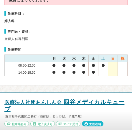
親身になってくれます。
診療科目：
婦人科
専門医・資格：
産婦人科専門医
診療時間
月
火
水
木
金
土
日
祝
08:30-12:30
14:00-18:30
四谷メディカルキュー
医療法人社団あんしん会
ブ
東京都千代田区二番町（麹町駅、四ツ谷駅、半蔵門駅）
駐車場あり
電子決済可
マイナ受付
女医在籍