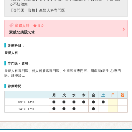
る不妊治療
【専門医・資格】
産婦人科専門医
産婦人科
5.0
素敵な病院です
診療科目：
産婦人科
専門医・資格：
産婦人科専門医、婦人科腫瘍専門医、生殖医療専門医、周産期(新生児)専門
医、細胞診…
診療時間
月
火
水
木
金
土
日
祝
09:30-13:00
14:30-17:00