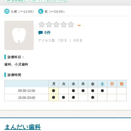
駐車場あり
マイナ受付
(スマホ可)
土曜（〜12:00）
夜（〜20:00）
－
0件
アクセス数 7月:
1
| 6月:
2
診療科目：
歯科、小児歯科
診療時間
月
火
水
木
金
土
日
祝
09:30-12:00
15:00-20:00
まんだい歯科