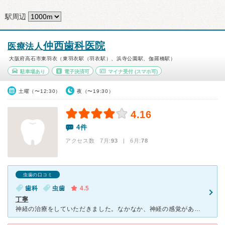
駅周辺
仲西歯科医院
医療法人
大阪府高石市東羽衣（東羽衣駅（羽衣駅）、浜寺公園駅、伽羅橋駅）
駐車場あり
電子決済可
マイナ受付
(スマホ可)
土曜（〜12:30）
夜（〜19:30）
4.16
4件
アクセス数 7月:
93
| 6月:
78
虫歯の口コミ
歯科
虫歯
4.5
丁寧
神経の治療をしていただきました。なかなか、神経の感覚があるような感じがとれず、自分でも違和感があるのかないのかわからないような感覚でしたが、こちらの訴えに対し根気よく対応していただき無事に治療を終える