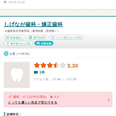
09:00-19:30
しげなが歯科・矯正歯科
大阪府高石市東羽衣（東羽衣駅（羽衣駅））
駐車場あり
電子決済可
マイナ受付
(スマホ可)
電子処方せん対応
女医在籍
土曜（〜18:00）
3.30
1件
アクセス数 7月:
46
| 6月:
70
歯科
口の中の荒れ
4.5
とっても優しい先生で安心できる
診療科目：