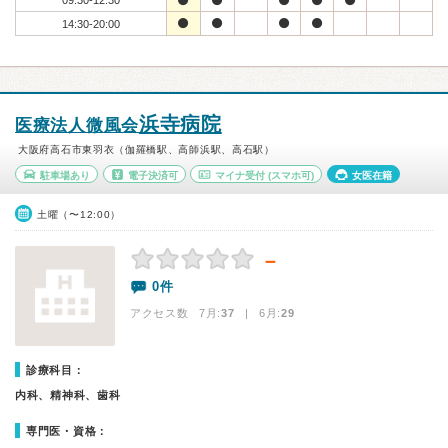
09:30-12:30
14:30-20:00
浜寺病院
医療法人微風会
大阪府高石市東羽衣（伽羅橋駅、高師浜駅、高石駅）
駐車場あり
電子決済可
マイナ受付
(スマホ可)
女医在籍
土曜（〜12:00）
－
0件
アクセス数 7月:
37
| 6月:
29
診療科目：
内科、精神科、歯科
専門医・資格：