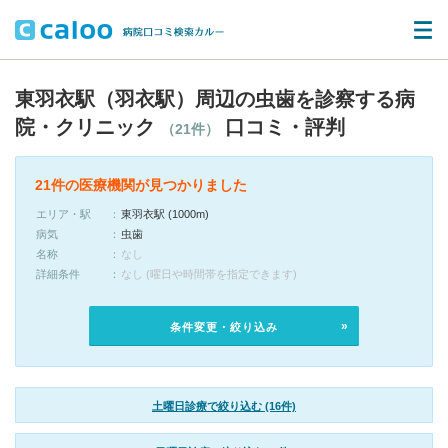
東羽衣駅（羽衣駅）周辺の虫歯を診察する病
院・クリニック
口コミ・評判
（21件）
21件の医療機関が見つかりました
エリア・駅
東羽衣駅 (1000m)
病気
虫歯
名称
なし
詳細条件
なし (曜日や時間帯を指定できます)
条件変更・絞り込み
土曜日診療で絞り込む (16件)