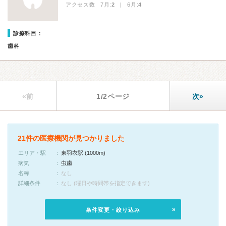
アクセス数 7月:
2
| 6月:
4
診療科目：
歯科
«前
1/2ページ
次»
21件の医療機関が見つかりました
エリア・駅
東羽衣駅 (1000m)
病気
虫歯
名称
なし
詳細条件
なし (曜日や時間帯を指定できます)
条件変更・絞り込み