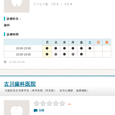
アクセス数 7月:
3
| 6月:
4
診療科目：
歯科
診療時間
月
火
水
木
金
土
日
祝
10:00-13:00
15:00-19:00
15:00-20:00
古川歯科医院
大阪府高石市東羽衣（東羽衣駅（羽衣駅）、浜寺公園駅、伽羅橋駅）
－
0件