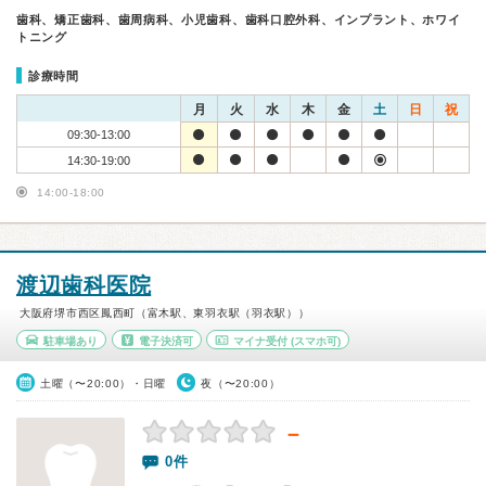
歯科、矯正歯科、歯周病科、小児歯科、歯科口腔外科、インプラント、ホワイ
トニング
診療時間
月
火
水
木
金
土
日
祝
09:30-13:00
14:30-19:00
14:00-18:00
渡辺歯科医院
大阪府堺市西区鳳西町（富木駅、東羽衣駅（羽衣駅））
駐車場あり
電子決済可
マイナ受付
(スマホ可)
土曜（〜20:00）・日曜
夜（〜20:00）
－
0件