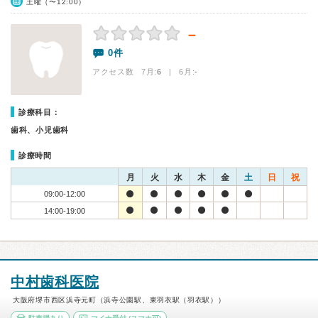
土曜（〜12:00）
－
0件
アクセス数 7月:
6
| 6月:
-
診療科目：
歯科、小児歯科
診療時間
月
火
水
木
金
土
日
祝
09:00-12:00
14:00-19:00
中村歯科医院
大阪府堺市西区浜寺元町（浜寺公園駅、東羽衣駅（羽衣駅））