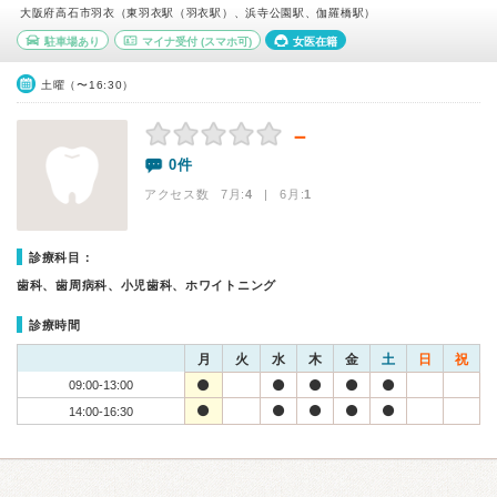
大阪府高石市羽衣（東羽衣駅（羽衣駅）、浜寺公園駅、伽羅橋駅）
駐車場あり
マイナ受付
(スマホ可)
女医在籍
土曜（〜16:30）
－
0件
アクセス数 7月:
4
| 6月:
1
診療科目：
歯科、歯周病科、小児歯科、ホワイトニング
診療時間
月
火
水
木
金
土
日
祝
09:00-13:00
14:00-16:30