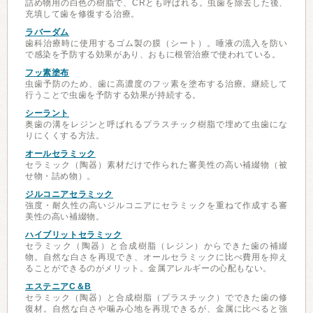
詰め物用の白色の樹脂で、CRとも呼ばれる。虫歯を除去した後、
充填して歯を修復する治療。
ラバーダム
歯科治療時に使用するゴム製の膜（シート）。唾液の流入を防い
で感染を予防する効果があり、おもに根管治療で使われている。
フッ素塗布
虫歯予防のため、歯に高濃度のフッ素を塗布する治療。継続して
行うことで虫歯を予防する効果が持続する。
シーラント
奥歯の溝をレジンと呼ばれるプラスチック樹脂で埋めて虫歯にな
りにくくする方法。
オールセラミック
セラミック（陶器）素材だけで作られた審美性の高い補綴物（被
せ物・詰め物）。
ジルコニアセラミック
強度・耐久性の高いジルコニアにセラミックを重ねて作成する審
美性の高い補綴物。
ハイブリットセラミック
セラミック（陶器）と合成樹脂（レジン）からできた歯の補綴
物。自然な白さを再現でき、オールセラミックに比べ費用を抑え
ることができるのがメリット。金属アレルギーの心配もない。
エステニアC＆B
セラミック（陶器）と合成樹脂（プラスチック）でできた歯の修
復材。自然な白さや噛み心地を再現できるが、金属に比べると強