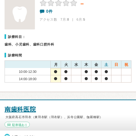
－
0件
アクセス数 7月:
8
| 6月:
5
診療科目：
歯科、小児歯科、歯科口腔外科
診療時間
月
火
水
木
金
土
日
祝
10:00-12:30
14:00-18:00
南歯科医院
大阪府高石市羽衣（東羽衣駅（羽衣駅）、浜寺公園駅、伽羅橋駅）
駐車場あり