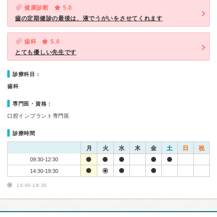
健康診断
5.0
歯の定期健診の最後は、液でうがいをさせてくれます
歯科
5.0
とても優しい先生です
診療科目：
歯科
専門医・資格：
口腔インプラント専門医
診療時間
月
火
水
木
金
土
日
祝
09:30-12:30
14:30-19:30
14:00-18:30