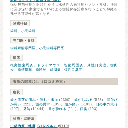
MTAセメント（歯髄保存治療）
強い殺菌作用と封鎖性を持つ水硬性の歯科用セメント素材。神経
に及ぶ深い虫歯でもMTAによる歯髄保存治療を行うことで神経を
残せる可能性が高くなる。
診療科目
歯科
、
小児歯科
専門医・資格
歯科麻酔専門医
、
小児歯科専門医
病気
根尖性歯周炎
、
ドライマウス
、
智歯周囲炎
、
真性口臭症
、
歯肉
炎
、
歯槽膿漏
、
歯髄炎
、
歯周病
、
仮性口臭症
虫歯の関連項目（口コミ検索）
症状
歯と歯茎の痛み・腫れ・出血
(2360)、
歯がしみる
(528)、
歯並び
が悪い
(222)、
顎の異常
(185)、
頭が痛い
(6103)、
口の中の荒れ
(197)、
発熱
(11444)、
首が腫れる
(211)、
口臭
(103)
診療・治療法
虫歯治療（軽度, C1レベル）
(5719)