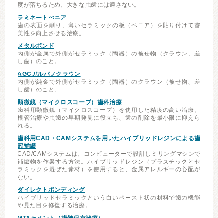
度が落ちるため、大きな虫歯には適さない。
ラミネートべニア
歯の表面を削り、薄いセラミックの板（ベニア）を貼り付けて審
美性を向上させる治療。
メタルボンド
内側が金属で外側がセラミック（陶器）の被せ物（クラウン、差
し歯）のこと。
AGCガルバノクラウン
内側が純金で外側がセラミック（陶器）のクラウン（被せ物、差
し歯）のこと。
顕微鏡（マイクロスコープ）歯科治療
歯科用顕微鏡（マイクロスコープ）を使用した精度の高い治療。
根管治療や虫歯の早期発見に役立ち、歯の削除を最小限に抑えら
れる。
歯科用CAD・CAMシステムを用いたハイブリッドレジンによる歯
冠補綴
CAD/CAMシステムは、コンピューターで設計しミリングマシンで
補綴物を作製する方法。ハイブリッドレジン（プラスチックとセ
ラミックを混ぜた素材）を使用すると、金属アレルギーの心配が
ない。
ダイレクトボンディング
ハイブリッドセラミックという白いペースト状の材料で歯の機能
や見た目を修復する治療。