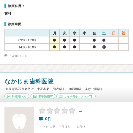
診療科目：
歯科
診療時間
月
火
水
木
金
土
日
祝
09:00-12:00
14:00-18:00
14:00-17:00
なかじま歯科医院
大阪府高石市東羽衣（東羽衣駅（羽衣駅）、伽羅橋駅、浜寺公園駅）
駐車場あり
電子決済可
マイナ受付
(スマホ可)
－
0件
アクセス数 7月:
13
| 6月:
7