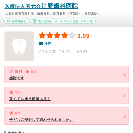
辻野歯科医院
医療法人秀元会
大阪府高石市東羽衣（伽羅橋駅、東羽衣駅（羽衣駅）、高師浜駅）
駐車場あり
電子決済可
マイナ受付
(スマホ可)
3.99
4件
アクセス数 7月:
40
| 6月:
43
歯科
5.0
感謝です
4.5
遠くても通う価値あり！
4.5
子どもに安心して通わせられました。