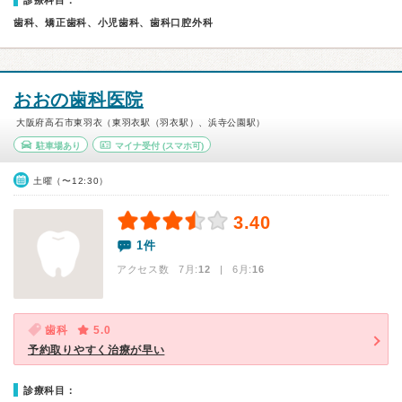
診療科目：
歯科、矯正歯科、小児歯科、歯科口腔外科
おおの歯科医院
大阪府高石市東羽衣（東羽衣駅（羽衣駅）、浜寺公園駅）
駐車場あり
マイナ受付
(スマホ可)
土曜（〜12:30）
3.40
1件
アクセス数 7月:
12
| 6月:
16
歯科
5.0
予約取りやすく治療が早い
診療科目：