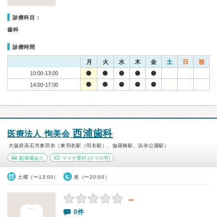
診療科目：
歯科
診療時間
月
火
水
木
金
土
日
祝
10:00-13:00
14:00-17:00
西浦歯科
医療法人 恂美会
大阪府高石市東羽衣（東羽衣駅（羽衣駅）、伽羅橋駅、浜寺公園駅）
駐車場あり
マイナ受付
(スマホ可)
土曜（〜13:00）
夜（〜20:00）
－
0件