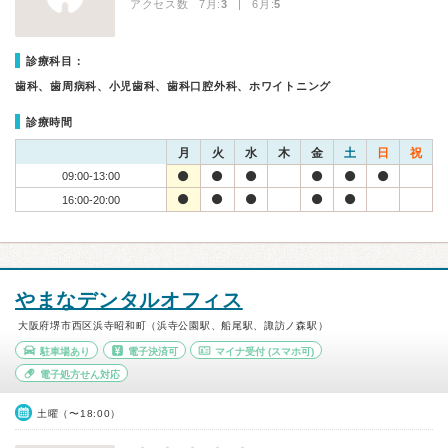
アクセス数 7月:
3
| 6月:
5
診療科目：
歯科、歯周病科、小児歯科、歯科口腔外科、ホワイトニング
診療時間
月
火
水
木
金
土
日
祝
09:00-13:00
16:00-20:00
やまなデンタルオフィス
大阪府堺市西区浜寺昭和町（浜寺公園駅、船尾駅、諏訪ノ森駅）
駐車場あり
電子決済可
マイナ受付
(スマホ可)
電子処方せん対応
土曜（〜18:00）