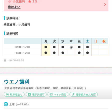
小児歯科
3.5
腕はよい
診療科目：
矯正歯科、小児歯科
診療時間
月
火
水
木
金
土
日
祝
09:00-12:00
13:00-17:30
16:00-20:00
ウエノ歯科
大阪府堺市西区浜寺南町（浜寺公園駅、鳳駅、東羽衣駅（羽衣駅））
駐車場あり
電子決済可
マイナ受付
電子処方せん対応
土曜（〜17:00）