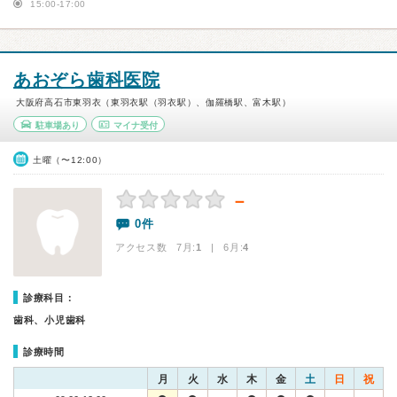
15:00-17:00
あおぞら歯科医院
大阪府高石市東羽衣（東羽衣駅（羽衣駅）、伽羅橋駅、富木駅）
駐車場あり
マイナ受付
土曜（〜12:00）
－
0件
アクセス数 7月:
1
| 6月:
4
診療科目：
歯科、小児歯科
診療時間
月
火
水
木
金
土
日
祝