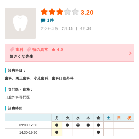
3.20
1件
アクセス数 7月:
16
| 6月:
29
歯科
顎の異常
4.0
気さくな先生
診療科目：
歯科、矯正歯科、小児歯科、歯科口腔外科
専門医・資格：
口腔外科専門医
診療時間
月
火
水
木
金
土
日
祝
09:00-12:30
14:30-19:30