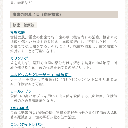
臭、頭痛など
虫歯の関連項目（病院検索）
診療・治療法
根管治療
歯髄に及ぶ重度の虫歯で行う歯の根（根管内）の治療。根管内の
細菌や傷んだ神経を取り除き、無菌状態にして密閉した後、土台
を建てて被せ物をする。それにより、抜歯を回避し、歯の機能を
維持することが可能になる。
カリソルブ
歯を削らず、薬剤で虫歯の部分だけを溶かす無痛の虫歯治療。神
経を残せるため、歯の強度を保てるのがメリット。
エルビウムヤグレーザー（虫歯治療）
レーザーを照射して虫歯部分だけをピンポイントに削り取る治
療。保険診療が可能。
ヒールオゾン
殺菌力の高いオゾンを用いて虫歯菌を殺菌する虫歯治療。保険適
用外のため自費診療となる。
3Mix-MP法
虫歯に効果的な3種類の抗生物質を混ぜ合わせた薬剤で虫歯の原因
菌を死滅させ、歯の再石灰化を促す治療。
コンポジットレジン