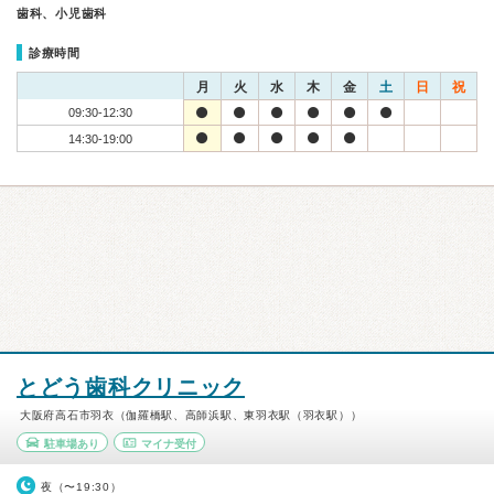
歯科、小児歯科
診療時間
月
火
水
木
金
土
日
祝
09:30-12:30
14:30-19:00
とどう歯科クリニック
大阪府高石市羽衣（伽羅橋駅、高師浜駅、東羽衣駅（羽衣駅））
駐車場あり
マイナ受付
夜（〜19:30）