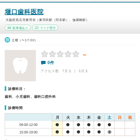
堰口歯科医院
大阪府高石市東羽衣（東羽衣駅（羽衣駅）、伽羅橋駅）
駐車場あり
マイナ受付
土曜（〜17:00）
－
0件
アクセス数 7月:
1
| 6月:
1
診療科目：
歯科、小児歯科、歯科口腔外科
診療時間
月
火
水
木
金
土
日
祝
09:00-12:00
15:00-19:00