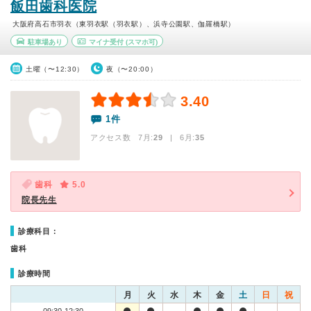
飯田歯科医院
大阪府高石市羽衣（東羽衣駅（羽衣駅）、浜寺公園駅、伽羅橋駅）
駐車場あり
マイナ受付
(スマホ可)
土曜（〜12:30）
夜（〜20:00）
3.40
1件
アクセス数 7月:
29
| 6月:
35
歯科
5.0
院長先生
診療科目：
歯科
診療時間
月
火
水
木
金
土
日
祝