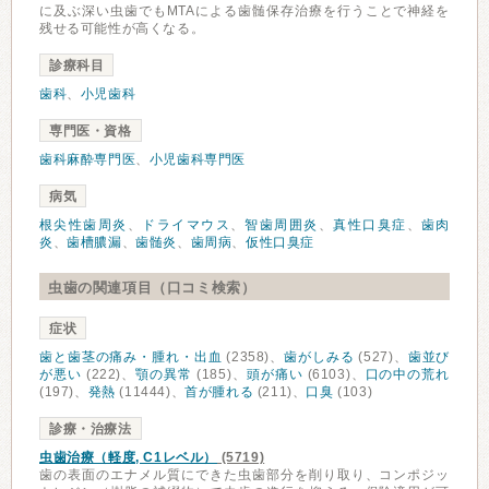
に及ぶ深い虫歯でもMTAによる歯髄保存治療を行うことで神経を
残せる可能性が高くなる。
診療科目
歯科
、
小児歯科
専門医・資格
歯科麻酔専門医
、
小児歯科専門医
病気
根尖性歯周炎
、
ドライマウス
、
智歯周囲炎
、
真性口臭症
、
歯肉
炎
、
歯槽膿漏
、
歯髄炎
、
歯周病
、
仮性口臭症
虫歯の関連項目（口コミ検索）
症状
歯と歯茎の痛み・腫れ・出血
(2358)、
歯がしみる
(527)、
歯並び
が悪い
(222)、
顎の異常
(185)、
頭が痛い
(6103)、
口の中の荒れ
(197)、
発熱
(11444)、
首が腫れる
(211)、
口臭
(103)
診療・治療法
虫歯治療（軽度, C1レベル）
(5719)
歯の表面のエナメル質にできた虫歯部分を削り取り、コンポジッ