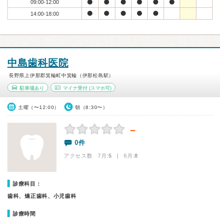
09:00-12:00
14:00-18:00
中島歯科医院
長野県上伊那郡箕輪町中箕輪（伊那松島駅）
駐車場あり
マイナ受付
(スマホ可)
土曜（〜12:00）
朝（8:30〜）
－
0件
アクセス数 7月:
5
| 6月:
8
診療科目：
歯科、矯正歯科、小児歯科
診療時間