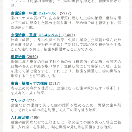
トレジン（樹脂の補綴物）で虫歯の進行を抑える。保険適用が可
能。
虫歯治療（中度, C2レベル）
(5977)
歯のエナメル質の下にある象牙質に達した虫歯の治療。麻酔を用
いて虫歯に感染した部分を削り取り、詰め物で歯を修復する。保
険適用が可能。
虫歯治療（重度, C3-4レベル）
(3403)
神経（歯髄）に及ぶ虫歯の治療。虫歯に感染した歯質や傷んだ神
経を取り除き、根管内を消毒して封鎖して詰め物や被せ物をする
ことで進行を抑え、抜歯を回避することができる。
根管治療
(2959)
歯髄に及ぶ重度の虫歯で行う歯の根（根管内）の治療。根管内の
細菌や傷んだ神経を取り除き、無菌状態にして密閉した後、土台
を建てて被せ物をする。それにより、抜歯を回避し、歯の機能を
維持することが可能になる。
虫歯・親知らずの抜歯
(2317)
痛み止めの麻酔を使用し、虫歯になった歯や親知らず（親不知）
を人為的に抜く治療。
ブリッジ
(774)
虫歯などの理由で失った歯の隙間を埋めるため、両隣の歯を削
り、それらの歯の根を利用して人工の歯を補う治療。
入れ歯治療
(465)
虫歯や歯周病などで上顎または下顎の全ての歯を失った場合に義
歯（入れ歯）を作製し、噛む機能や見た目を回復させる治療。