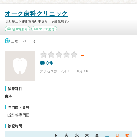
オーク歯科クリニック
長野県上伊那郡箕輪町中箕輪（伊那松島駅）
駐車場あり
マイナ受付
土曜（〜13:00）
－
0件
アクセス数 7月:
8
| 6月:
16
診療科目：
歯科
専門医・資格：
口腔外科専門医
診療時間
月
火
水
木
金
土
日
祝