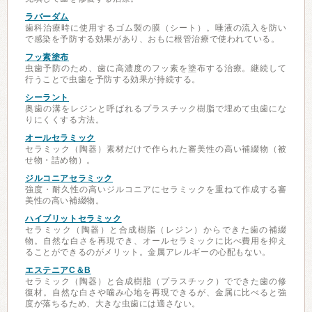
ラバーダム
歯科治療時に使用するゴム製の膜（シート）。唾液の流入を防い
で感染を予防する効果があり、おもに根管治療で使われている。
フッ素塗布
虫歯予防のため、歯に高濃度のフッ素を塗布する治療。継続して
行うことで虫歯を予防する効果が持続する。
シーラント
奥歯の溝をレジンと呼ばれるプラスチック樹脂で埋めて虫歯にな
りにくくする方法。
オールセラミック
セラミック（陶器）素材だけで作られた審美性の高い補綴物（被
せ物・詰め物）。
ジルコニアセラミック
強度・耐久性の高いジルコニアにセラミックを重ねて作成する審
美性の高い補綴物。
ハイブリットセラミック
セラミック（陶器）と合成樹脂（レジン）からできた歯の補綴
物。自然な白さを再現でき、オールセラミックに比べ費用を抑え
ることができるのがメリット。金属アレルギーの心配もない。
エステニアC＆B
セラミック（陶器）と合成樹脂（プラスチック）でできた歯の修
復材。自然な白さや噛み心地を再現できるが、金属に比べると強
度が落ちるため、大きな虫歯には適さない。