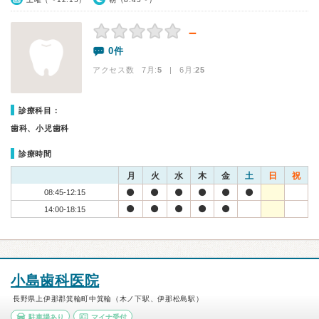
－
0件
アクセス数 7月:
5
| 6月:
25
診療科目：
歯科、小児歯科
診療時間
月
火
水
木
金
土
日
祝
08:45-12:15
14:00-18:15
小島歯科医院
長野県上伊那郡箕輪町中箕輪（木ノ下駅、伊那松島駅）
駐車場あり
マイナ受付