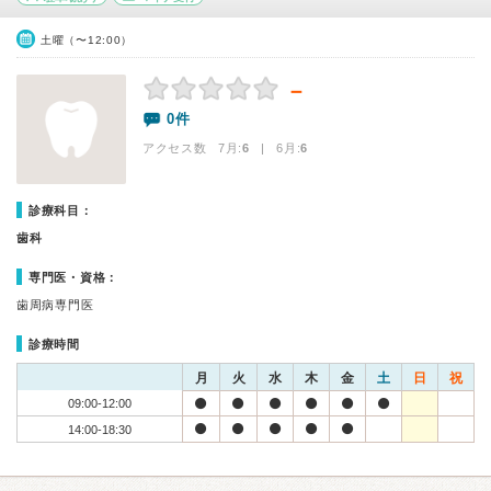
土曜（〜12:00）
－
0件
アクセス数 7月:
6
| 6月:
6
診療科目：
歯科
専門医・資格：
歯周病専門医
診療時間
月
火
水
木
金
土
日
祝
09:00-12:00
14:00-18:30