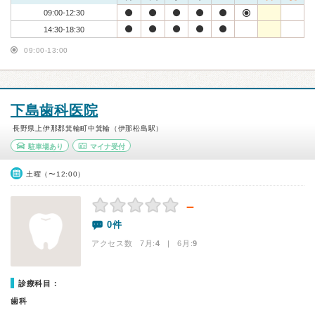
09:00-12:30
14:30-18:30
09:00-13:00
下島歯科医院
長野県上伊那郡箕輪町中箕輪（伊那松島駅）
駐車場あり
マイナ受付
土曜（〜12:00）
－
0件
アクセス数 7月:
4
| 6月:
9
診療科目：
歯科