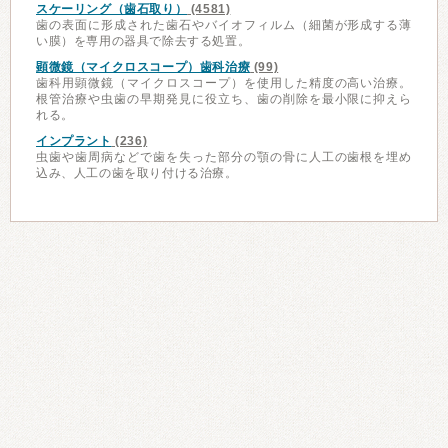
スケーリング（歯石取り）
(4581)
歯の表面に形成された歯石やバイオフィルム（細菌が形成する薄
い膜）を専用の器具で除去する処置。
顕微鏡（マイクロスコープ）歯科治療
(99)
歯科用顕微鏡（マイクロスコープ）を使用した精度の高い治療。
根管治療や虫歯の早期発見に役立ち、歯の削除を最小限に抑えら
れる。
インプラント
(236)
虫歯や歯周病などで歯を失った部分の顎の骨に人工の歯根を埋め
込み、人工の歯を取り付ける治療。