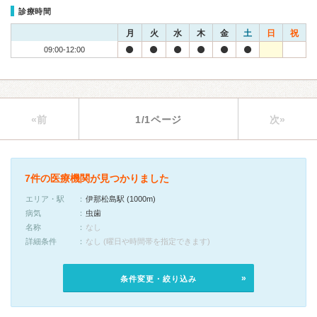
診療時間
月
火
水
木
金
土
日
祝
09:00-12:00
«前
1/1ページ
次»
7件の医療機関が見つかりました
エリア・駅
伊那松島駅 (1000m)
病気
虫歯
名称
なし
詳細条件
なし (曜日や時間帯を指定できます)
条件変更・絞り込み