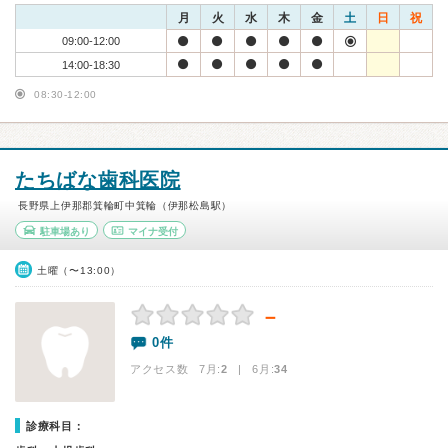
月
火
水
木
金
土
日
祝
09:00-12:00
14:00-18:30
08:30-12:00
たちばな歯科医院
長野県上伊那郡箕輪町中箕輪（伊那松島駅）
駐車場あり
マイナ受付
土曜（〜13:00）
－
0件
アクセス数 7月:
2
| 6月:
34
診療科目：