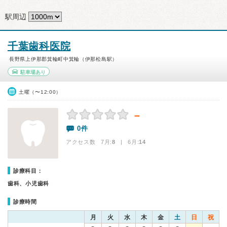
駅周辺
千葉歯科医院
長野県上伊那郡箕輪町中箕輪（伊那松島駅）
駐車場あり
土曜（〜12:00）
－
0件
アクセス数 7月:
8
| 6月:
14
診療科目：
歯科、小児歯科
診療時間
月
火
水
木
金
土
日
祝