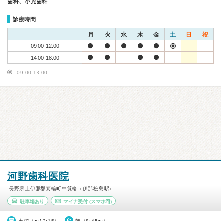
歯科、小児歯科
診療時間
月
火
水
木
金
土
日
祝
09:00-12:00
14:00-18:00
09:00-13:00
河野歯科医院
長野県上伊那郡箕輪町中箕輪（伊那松島駅）
駐車場あり
マイナ受付
(スマホ可)
土曜（〜12:15）
朝（8:45〜）