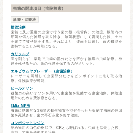
虫歯の関連項目（病院検索）
診療・治療法
根管治療
歯髄に及ぶ重度の虫歯で行う歯の根（根管内）の治療。根管内の
細菌や傷んだ神経を取り除き、無菌状態にして密閉した後、土台
を建てて被せ物をする。それにより、抜歯を回避し、歯の機能を
維持することが可能になる。
カリソルブ
歯を削らず、薬剤で虫歯の部分だけを溶かす無痛の虫歯治療。神
経を残せるため、歯の強度を保てるのがメリット。
エルビウムヤグレーザー（虫歯治療）
レーザーを照射して虫歯部分だけをピンポイントに削り取る治
療。保険診療が可能。
ヒールオゾン
殺菌力の高いオゾンを用いて虫歯菌を殺菌する虫歯治療。保険適
用外のため自費診療となる。
3Mix-MP法
虫歯に効果的な3種類の抗生物質を混ぜ合わせた薬剤で虫歯の原因
菌を死滅させ、歯の再石灰化を促す治療。
コンポジットレジン
詰め物用の白色の樹脂で、CRとも呼ばれる。虫歯を除去した後、
充填して歯を修復する治療。