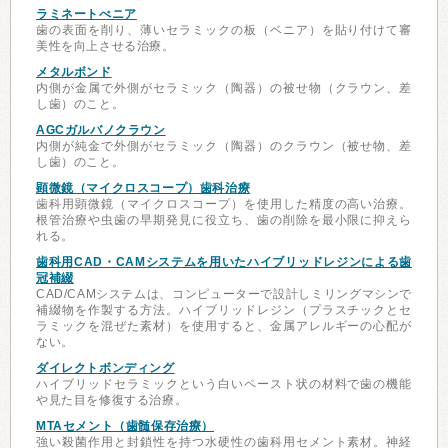
ラミネートべニア
歯の表面を削り、薄いセラミックの板（ベニア）を貼り付けて審
美性を向上させる治療。
メタルボンド
内側が金属で外側がセラミック（陶器）の被せ物（クラウン、差
し歯）のこと。
AGCガルバノクラウン
内側が純金で外側がセラミック（陶器）のクラウン（被せ物、差
し歯）のこと。
顕微鏡（マイクロスコープ）歯科治療
歯科用顕微鏡（マイクロスコープ）を使用した精度の高い治療。
根管治療や虫歯の早期発見に役立ち、歯の削除を最小限に抑えら
れる。
歯科用CAD・CAMシステムを用いたハイブリッドレジンによる歯
冠補綴
CAD/CAMシステムは、コンピューターで設計しミリングマシンで
補綴物を作製する方法。ハイブリッドレジン（プラスチックとセ
ラミックを混ぜた素材）を使用すると、金属アレルギーの心配が
ない。
ダイレクトボンディング
ハイブリッドセラミックという白いペースト状の材料で歯の機能
や見た目を修復する治療。
MTAセメント（歯髄保存治療）
強い殺菌作用と封鎖性を持つ水硬性の歯科用セメント素材。神経