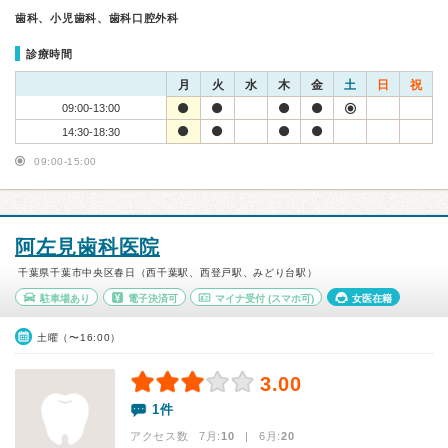
歯科、小児歯科、歯科口腔外科
診療時間
月
火
水
木
金
土
日
祝
09:00-13:00
14:30-18:30
09:00-15:00
阿左見歯科医院
千葉県千葉市中央区春日（西千葉駅、西登戸駅、みどり台駅）
駐車場あり
電子決済可
マイナ受付
(スマホ可)
女医在籍
土曜（〜16:00）
3.00
1件
アクセス数 7月:
10
| 6月:
20