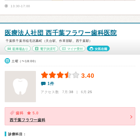
13:30-17:00
医療法人社団 西千葉フラワー歯科医院
千葉県千葉市稲毛区轟町（天台駅、作草部駅、西千葉駅）
駐車場あり
電子決済可
マイナ受付
女医在籍
土曜（〜18:00）
3.40
1件
アクセス数 7月:
38
| 6月:
25
歯科
5.0
西千葉フラワー歯科
診療科目：