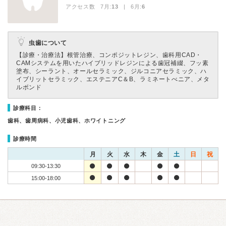
アクセス数 7月:
13
| 6月:
6
虫歯について
【診療・治療法】
根管治療、コンポジットレジン、歯科用CAD・
CAMシステムを用いたハイブリッドレジンによる歯冠補綴、フッ素
塗布、シーラント、オールセラミック、ジルコニアセラミック、ハ
イブリットセラミック、エステニアC＆B、ラミネートべニア、メタ
ルボンド
診療科目：
歯科、歯周病科、小児歯科、ホワイトニング
診療時間
月
火
水
木
金
土
日
祝
09:30-13:30
15:00-18:00