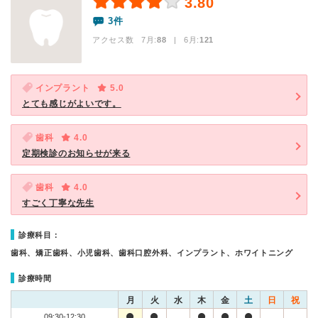
3.80
3件
アクセス数 7月:
88
| 6月:
121
インプラント
5.0
とても感じがよいです。
歯科
4.0
定期検診のお知らせが来る
歯科
4.0
すごく丁寧な先生
診療科目：
歯科、矯正歯科、小児歯科、歯科口腔外科、インプラント、ホワイトニング
診療時間
月
火
水
木
金
土
日
祝
09:30-12:30