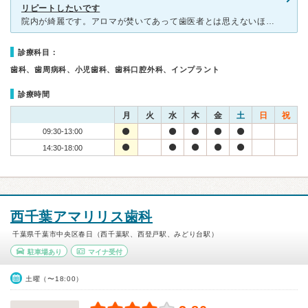
リピートしたいです
院内が綺麗です。アロマが焚いてあって歯医者とは思えないほどリラックスできます。受付、看護婦さん、院長先生全員が丁寧な対応をしてくださいます。虫歯の治療で行ったのですが、丁寧な説明と段取りがありましたの
診療科目：
歯科、歯周病科、小児歯科、歯科口腔外科、インプラント
診療時間
月
火
水
木
金
土
日
祝
09:30-13:00
14:30-18:00
西千葉アマリリス歯科
千葉県千葉市中央区春日（西千葉駅、西登戸駅、みどり台駅）
駐車場あり
マイナ受付
土曜（〜18:00）