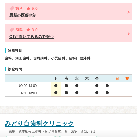
歯科
5.0
最新の医療体制
歯科
3.0
CTが置いてあるので安心
診療科目：
歯科、矯正歯科、歯周病科、小児歯科、歯科口腔外科
診療時間
月
火
水
木
金
土
日
祝
09:00-13:00
14:30-18:00
みどり台歯科クリニック
千葉県千葉市稲毛区緑町（みどり台駅、西千葉駅、西登戸駅）