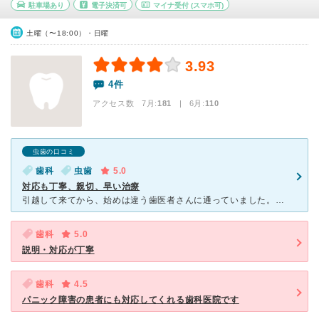
駐車場あり
電子決済可
マイナ受付
(スマホ可)
土曜（〜18:00）・日曜
3.93
4件
アクセス数 7月:
181
| 6月:
110
虫歯の口コミ
歯科
虫歯
5.0
対応も丁寧、親切、早い治療
引越して来てから、始めは違う歯医者さんに通っていました。私は、歯医者さんが嫌いじゃないので、半年に一度検診して頂いて、磨いて頂いています。以前、通っていた歯医者さんで虫歯を見つけて貰い、治療していまし
歯科
5.0
説明・対応が丁寧
歯科
4.5
パニック障害の患者にも対応してくれる歯科医院です