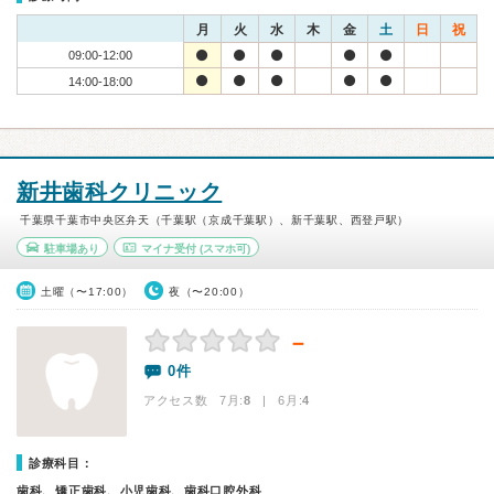
月
火
水
木
金
土
日
祝
09:00-12:00
14:00-18:00
新井歯科クリニック
千葉県千葉市中央区弁天（千葉駅（京成千葉駅）、新千葉駅、西登戸駅）
駐車場あり
マイナ受付
(スマホ可)
土曜（〜17:00）
夜（〜20:00）
－
0件
アクセス数 7月:
8
| 6月:
4
診療科目：
歯科、矯正歯科、小児歯科、歯科口腔外科