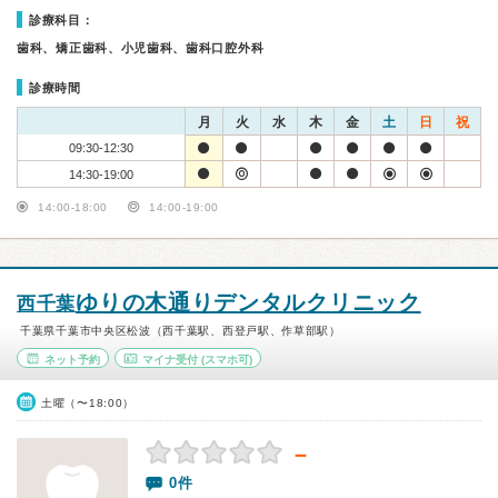
診療科目：
歯科、矯正歯科、小児歯科、歯科口腔外科
診療時間
月
火
水
木
金
土
日
祝
09:30-12:30
14:30-19:00
14:00-18:00
14:00-19:00
ゆりの木通りデンタルクリニック
西千葉
千葉県千葉市中央区松波（西千葉駅、西登戸駅、作草部駅）
ネット予約
マイナ受付
(スマホ可)
土曜（〜18:00）
－
0件