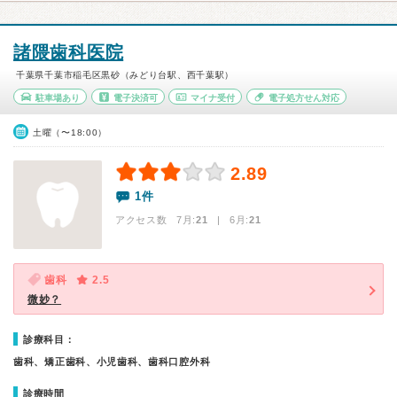
諸隈歯科医院
千葉県千葉市稲毛区黒砂（みどり台駅、西千葉駅）
駐車場あり
電子決済可
マイナ受付
電子処方せん対応
土曜（〜18:00）
2.89
1件
アクセス数 7月:
21
| 6月:
21
歯科
2.5
微妙？
診療科目：
歯科、矯正歯科、小児歯科、歯科口腔外科
診療時間