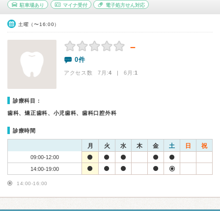
駐車場あり
マイナ受付
電子処方せん対応
土曜（〜16:00）
－
0件
アクセス数 7月:
4
| 6月:
1
診療科目：
歯科、矯正歯科、小児歯科、歯科口腔外科
診療時間
月
火
水
木
金
土
日
祝
09:00-12:00
14:00-19:00
14:00-16:00