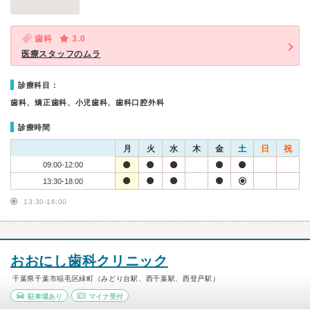
歯科
3.0
医療スタッフのムラ
診療科目：
歯科、矯正歯科、小児歯科、歯科口腔外科
診療時間
月
火
水
木
金
土
日
祝
09:00-12:00
13:30-18:00
13:30-16:00
おおにし歯科クリニック
千葉県千葉市稲毛区緑町（みどり台駅、西千葉駅、西登戸駅）
駐車場あり
マイナ受付