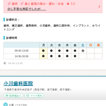
歯科
歯と歯茎の痛み・腫れ・出血
3.5
少し不安な対応でしたが、、
診療科目：
歯科、矯正歯科、歯周病科、小児歯科、歯科口腔外科、インプラント、ホワイ
トニング
診療時間
月
火
水
木
金
土
日
祝
09:30-13:00
14:30-20:00
09:00-13:00
小川歯科医院
千葉県千葉市中央区登戸（西登戸駅、新千葉駅、西千葉駅）
駐車場あり
マイナ受付
土曜（〜17:00）