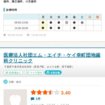
歯科、矯正歯科、小児歯科
診療時間
月
火
水
木
金
土
日
祝
09:00-13:00
14:30-18:00
09:00-18:00
15:00-18:30
医療法人社団エム・エイチ・ケイ幸町団地歯
科クリニック
千葉県千葉市美浜区幸町（西登戸駅、みどり台駅、西千葉駅）
駐車場あり
マイナ受付
女医在籍
日曜・祝日
3.40
1件