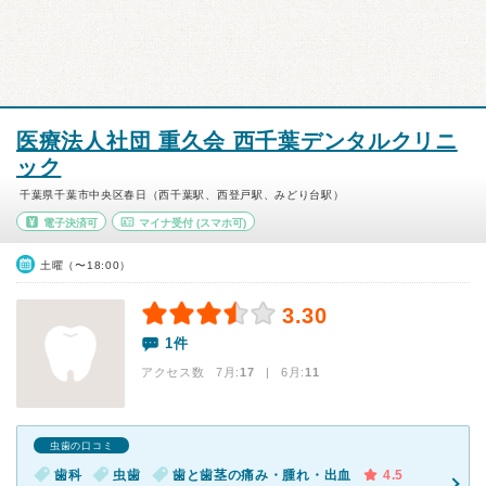
医療法人社団 重久会 西千葉デンタルクリニ
ック
千葉県千葉市中央区春日（西千葉駅、西登戸駅、みどり台駅）
電子決済可
マイナ受付
(スマホ可)
土曜（〜18:00）
3.30
1件
アクセス数 7月:
17
| 6月:
11
虫歯の口コミ
歯科
虫歯
歯と歯茎の痛み・腫れ・出血
4.5