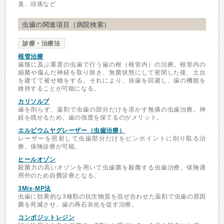
臭、頭痛など
虫歯の関連項目（病院検索）
診療・治療法
根管治療
歯髄に及ぶ重度の虫歯で行う歯の根（根管内）の治療。根管内の
細菌や傷んだ神経を取り除き、無菌状態にして密閉した後、土台
を建てて被せ物をする。それにより、抜歯を回避し、歯の機能を
維持することが可能になる。
カリソルブ
歯を削らず、薬剤で虫歯の部分だけを溶かす無痛の虫歯治療。神
経を残せるため、歯の強度を保てるのがメリット。
エルビウムヤグレーザー（虫歯治療）
レーザーを照射して虫歯部分だけをピンポイントに削り取る治
療。保険診療が可能。
ヒールオゾン
殺菌力の高いオゾンを用いて虫歯菌を殺菌する虫歯治療。保険適
用外のため自費診療となる。
3Mix-MP法
虫歯に効果的な3種類の抗生物質を混ぜ合わせた薬剤で虫歯の原因
菌を死滅させ、歯の再石灰化を促す治療。
コンポジットレジン