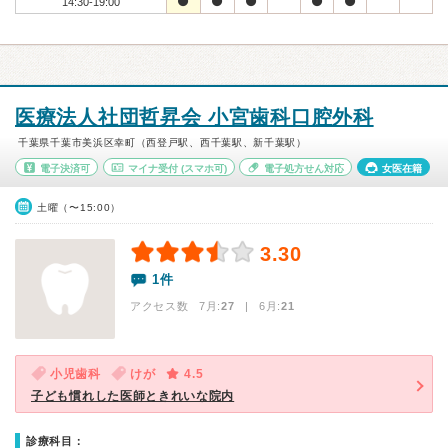
14:30-19:00
医療法人社団哲昇会 小宮歯科口腔外科
千葉県千葉市美浜区幸町（西登戸駅、西千葉駅、新千葉駅）
電子決済可
マイナ受付
(スマホ可)
電子処方せん対応
女医在籍
土曜（〜15:00）
3.30
1件
アクセス数 7月:
27
| 6月:
21
小児歯科
けが
4.5
子ども慣れした医師ときれいな院内
診療科目：