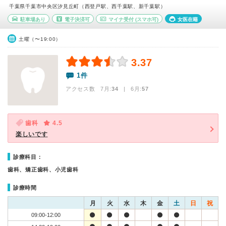
千葉県千葉市中央区汐見丘町（西登戸駅、西千葉駅、新千葉駅）
駐車場あり
電子決済可
マイナ受付
(スマホ可)
女医在籍
土曜（〜19:00）
3.37
1件
アクセス数 7月:
34
| 6月:
57
歯科
4.5
楽しいです
診療科目：
歯科、矯正歯科、小児歯科
診療時間
月
火
水
木
金
土
日
祝
09:00-12:00