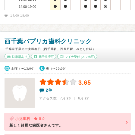
14:00-19:00
14:00-18:00
西千葉パプリカ歯科クリニック
千葉県千葉市中央区春日（西千葉駅、西登戸駅、みどり台駅）
駐車場あり
電子決済可
マイナ受付
(スマホ可)
土曜（〜13:00）
夜（〜20:00）
3.65
2件
アクセス数 7月:
26
| 6月:
27
小児歯科
5.0
新しく綺麗な歯医者さんです。