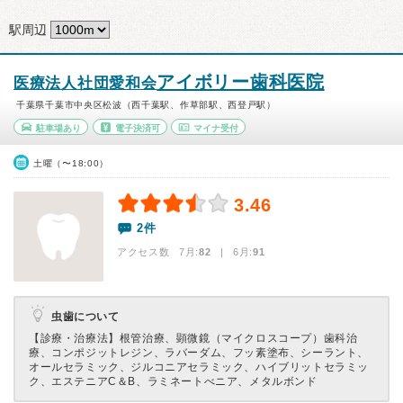
駅周辺
アイボリー歯科医院
医療法人社団愛和会
千葉県千葉市中央区松波（西千葉駅、作草部駅、西登戸駅）
駐車場あり
電子決済可
マイナ受付
土曜（〜18:00）
3.46
2件
アクセス数 7月:
82
| 6月:
91
虫歯について
【診療・治療法】
根管治療、顕微鏡（マイクロスコープ）歯科治
療、コンポジットレジン、ラバーダム、フッ素塗布、シーラント、
オールセラミック、ジルコニアセラミック、ハイブリットセラミッ
ク、エステニアC＆B、ラミネートべニア、メタルボンド