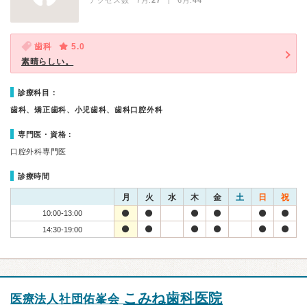
アクセス数 7月:
27
| 6月:
44
歯科
5.0
素晴らしい。
診療科目：
歯科、矯正歯科、小児歯科、歯科口腔外科
専門医・資格：
口腔外科専門医
診療時間
月
火
水
木
金
土
日
祝
10:00-13:00
14:30-19:00
こみね歯科医院
医療法人社団佑峯会