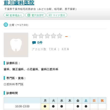
前川歯科医院
千葉県千葉市稲毛区黒砂台（みどり台駅、稲毛駅、西千葉駅）
駐車場あり
電子決済可
マイナ受付
土曜（〜17:00）
－
0件
アクセス数 7月:
4
| 6月:
6
診療科目：
歯科、矯正歯科、小児歯科、歯科口腔外科
専門医・資格：
口腔外科専門医
診療時間
月
火
水
木
金
土
日
祝
10:00-13:00