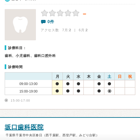
－
0件
アクセス数 7月:
2
| 6月:
2
診療科目：
歯科、小児歯科、歯科口腔外科
診療時間
月
火
水
木
金
土
日
祝
09:00-13:00
15:00-19:00
15:00-17:00
坂口歯科医院
千葉県千葉市中央区春日（西千葉駅、西登戸駅、みどり台駅）