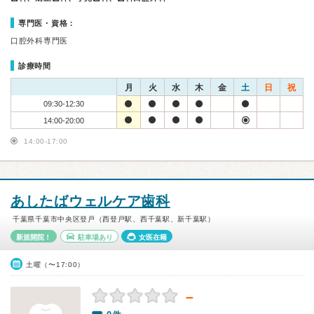
専門医・資格：
口腔外科専門医
診療時間
月
火
水
木
金
土
日
祝
09:30-12:30
14:00-20:00
14:00-17:00
あしたばウェルケア歯科
千葉県千葉市中央区登戸（西登戸駅、西千葉駅、新千葉駅）
新規開院！
駐車場あり
女医在籍
土曜（〜17:00）
－