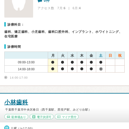
0件
アクセス数 7月:
6
| 6月:
4
診療科目：
歯科、矯正歯科、小児歯科、歯科口腔外科、インプラント、ホワイトニング、
在宅医療
診療時間
月
火
水
木
金
土
日
祝
09:00-13:00
14:00-18:00
14:00-17:00
小林歯科
千葉県千葉市中央区春日（西千葉駅、西登戸駅、みどり台駅）
駐車場あり
電子決済可
マイナ受付
土曜（〜17:00）