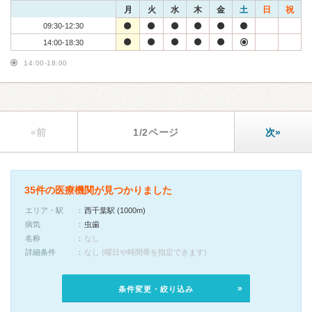
月
火
水
木
金
土
日
祝
09:30-12:30
14:00-18:30
14:00-18:00
«前
1/2ページ
次»
35件の医療機関が見つかりました
エリア・駅
西千葉駅 (1000m)
病気
虫歯
名称
なし
詳細条件
なし (曜日や時間帯を指定できます)
条件変更・絞り込み