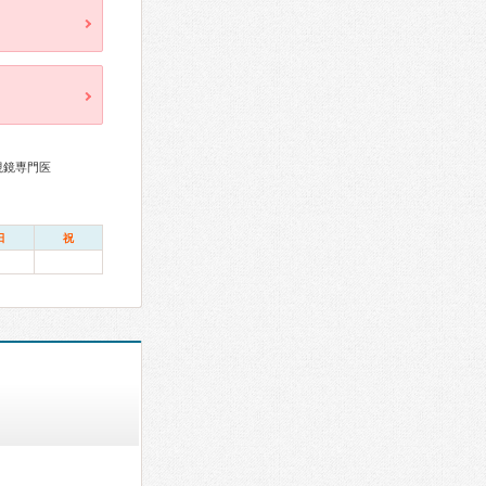
視鏡専門医
日
祝