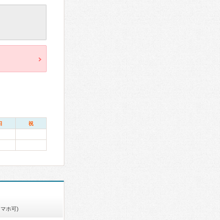
日
祝
スマホ可)