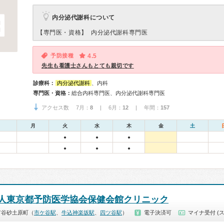
内分泌代謝科について
【専門医・資格】
内分泌代謝科専門医
予防接種
4.5
先生も看護士さんもとても親切です
診療科：
内分泌代謝科
、内科
専門医・資格：
総合内科専門医、内分泌代謝科専門医
アクセス数 7月：
8
| 6月：
12
| 年間：
157
月
火
水
木
金
土
●
●
●
●
●
●
人東京都予防医学協会保健会館クリニック
市谷砂土原町（
市ケ谷駅
、
牛込神楽坂駅
、
四ツ谷駅
）
電子決済可
マイナ受付 (