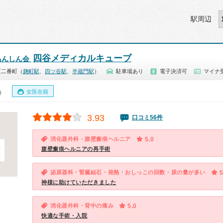
駅周辺
四谷メディカルキューブ
あんしん会
区二番町（
麹町駅
、
四ツ谷駅
、
半蔵門駅
）
駐車場あり
電子決済可
マイナ
女医在籍
0）
3.93
口コミ56件
消化器外科・腹壁瘢痕ヘルニア
5.0
腹壁瘢痕ヘルニアの再手術
泌尿器科・腎臓結石・発熱・おしっこの回数・尿の量が多い
5
神様に助けていただきました
消化器外科・背中の痛み
5.0
快適な手術・入院