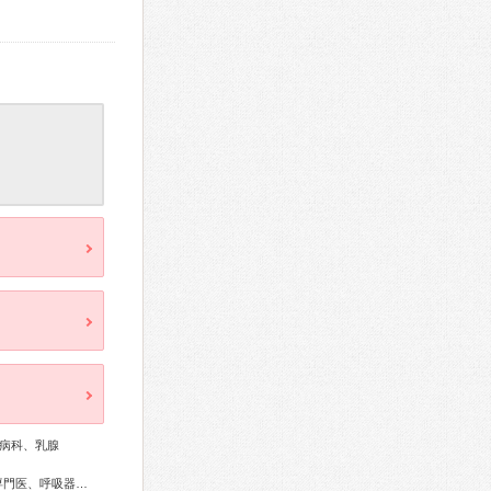
病科、乳腺
総合内科専門医、外科専門医、糖尿病専門医、内分泌代謝科専門医、呼吸器専門医、循環器専門医、消化器病専門医、腎臓専門医、産婦人科専門医、婦人科腫瘍専門医、乳腺専門医、小児科専門医、細胞診専門医、超音波専門医、病理専門医、放射線科専門医、がん治療認定医