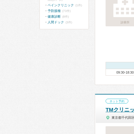
ペインクリニック
(1件)
予防接種
(73件)
健康診断
(8件)
人間ドック
(3件)
診療所
09:30-18:30
ネット予約
TMクリニ
東京都千代田