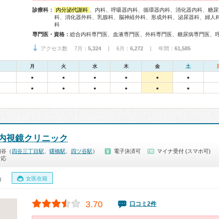
診療科：
内分泌代謝科
、内科、呼吸器内科、循環器内科、消化器内科、糖尿
科、消化器外科、乳腺科、脳神経外科、形成外科、泌尿器科、婦人
科
専門医・資格：
アクセス数 7月：
5,324
| 6月：
6,272
| 年間：
61,585
月
火
水
木
金
土
●
●
●
●
●
●
●
●
●
●
●
●
内視鏡クリニック
四谷（
四谷三丁目駅
、
曙橋駅
、
四ツ谷駅
）
電子決済可
マイナ受付 (スマホ可)
対応
女医在籍
0）
3.70
口コミ2件