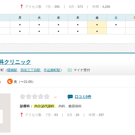
アクセス数 7月：
395
| 6月：
373
| 年間：
4,286
月
火
水
木
金
土
●
●
●
●
●
●
●
●
●
●
●
科クリニック
片町（
曙橋駅
、
四谷三丁目駅
、
牛込柳町駅
）
マイナ受付
0）
夜（〜21:00）
－
口コミ0件
診療科：
内分泌代謝科
、内科、糖尿病科
アクセス数 7月：
93
| 6月：
20
| 年間：
297