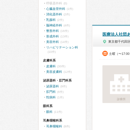
呼吸器外科
(0)
心臓血管外科
(1件)
消化器外科
(2件)
乳腺科
(2件)
脳神経外科
(4件)
整形外科
(16件)
医療法人社団
形成外科
(13件)
東京都千代田
美容外科
(14件)
リハビリテーション科
(10件)
土曜（〜17:0
皮膚科系
皮膚科
(30件)
美容皮膚科
(12件)
泌尿器科・肛門科系
泌尿器科
(9件)
肛門科
(6件)
性病科
(1件)
診療所
眼科系
眼科
(11件)
耳鼻咽喉科系
耳鼻咽喉科
(8件)