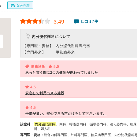
女医在籍
0）
3.49
口コミ7件
内分泌代謝科について
【専門医・資格】
内分泌代謝科専門医
【専門外来】
甲状腺外来
健康診断
5.0
あっと言う間に2つの健診が終わってしました
4.5
安心して利用出来る施設
4.5
手際が良い。安心できる声かけをして下さいます。
診療科：
内分泌代謝科
、内科、呼吸器内科、循環器内科、消化器内科、糖尿
科、婦人科
専門医・資格：