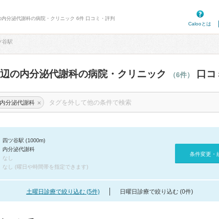
の内分泌代謝科の病院・クリニック 6件 口コミ・評判
Calooとは
ツ谷駅
周辺の内分泌代謝科の病院・クリニック
口コ
（6件）
×
内分泌代謝科
四ツ谷駅 (1000m)
内分泌代謝科
条件変更・
なし
なし (曜日や時間帯を指定できます)
土曜日診療で絞り込む (5件)
日曜日診療で絞り込む (0件)