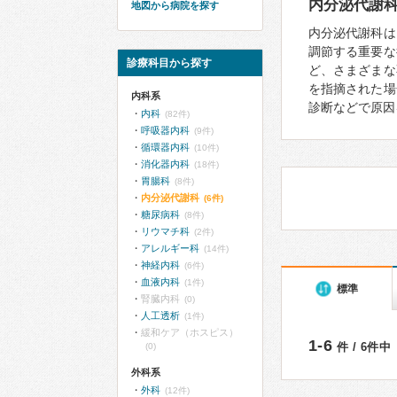
内分泌代謝
地図から病院を探す
内分泌代謝科は
調節する重要な
診療科目から探す
ど、さまざまな
を指摘された場
内科系
診断などで原因
内科
(82件)
呼吸器内科
(9件)
循環器内科
(10件)
消化器内科
(18件)
胃腸科
(8件)
内分泌代謝科
(6件)
糖尿病科
(8件)
リウマチ科
(2件)
アレルギー科
(14件)
神経内科
(6件)
血液内科
(1件)
標準
腎臓内科
(0)
人工透析
(1件)
緩和ケア（ホスピス）
1-6
件 / 6件中
(0)
外科系
外科
(12件)