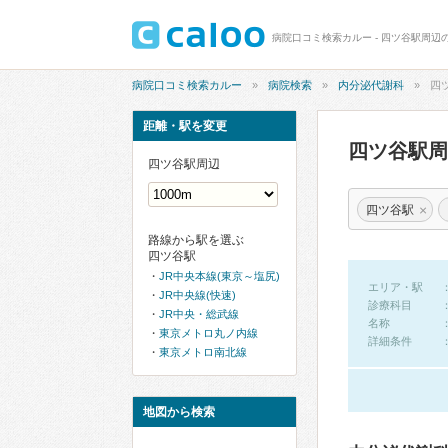
病院口コミ検索カルー - 四ツ谷駅周辺
病院口コミ検索カルー
病院検索
内分泌代謝科
四
距離・駅を変更
四ツ谷駅
四ツ谷駅周辺
×
四ツ谷駅
路線から駅を選ぶ
四ツ谷駅
JR中央本線(東京～塩尻)
エリア・駅
JR中央線(快速)
診療科目
JR中央・総武線
名称
東京メトロ丸ノ内線
詳細条件
東京メトロ南北線
地図から検索