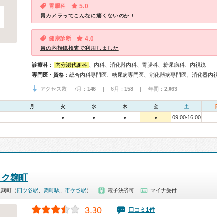
胃腸科
5.0
胃カメラってこんなに痛くないのか！
健康診断
4.0
胃の内視鏡検査で利用しました
診療科：
内分泌代謝科
、内科、消化器内科、胃腸科、糖尿病科、内視鏡
専門医・資格：
総合内科専門医、糖尿病専門医、消化器病専門医、消化器内
アクセス数 7月：
146
| 6月：
158
| 年間：
2,063
月
火
水
木
金
土
09:00-16:00
●
●
●
●
ック麹町
区麹町（
四ツ谷駅
、
麹町駅
、
市ケ谷駅
）
電子決済可
マイナ受付
3.30
口コミ1件