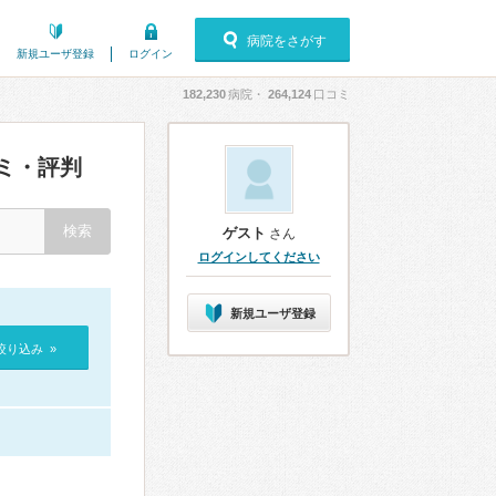
病院をさがす
新規ユーザ登録
ログイン
182,230
病院・
264,124
口コミ
ミ・評判
ゲスト
さん
ログインしてください
新規ユーザ登録
絞り込み »