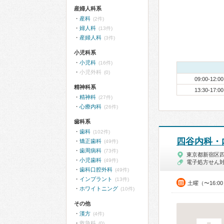
産婦人科系
産科
(2件)
婦人科
(13件)
産婦人科
(3件)
小児科系
小児科
(16件)
小児外科
(0)
09:00-12:00
精神科系
13:30-17:00
精神科
(27件)
心療内科
(26件)
歯科系
歯科
(102件)
四谷内科・
矯正歯科
(49件)
歯周病科
(73件)
東京都新宿区
小児歯科
(49件)
電子処方せん
歯科口腔外科
(49件)
インプラント
(13件)
土曜（〜16:0
ホワイトニング
(10件)
その他
漢方
(4件)
救急科
(0)