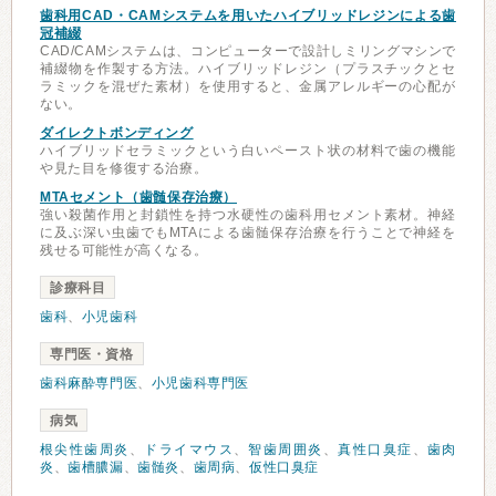
歯科用CAD・CAMシステムを用いたハイブリッドレジンによる歯
冠補綴
CAD/CAMシステムは、コンピューターで設計しミリングマシンで
補綴物を作製する方法。ハイブリッドレジン（プラスチックとセ
ラミックを混ぜた素材）を使用すると、金属アレルギーの心配が
ない。
ダイレクトボンディング
ハイブリッドセラミックという白いペースト状の材料で歯の機能
や見た目を修復する治療。
MTAセメント（歯髄保存治療）
強い殺菌作用と封鎖性を持つ水硬性の歯科用セメント素材。神経
に及ぶ深い虫歯でもMTAによる歯髄保存治療を行うことで神経を
残せる可能性が高くなる。
診療科目
歯科
、
小児歯科
専門医・資格
歯科麻酔専門医
、
小児歯科専門医
病気
根尖性歯周炎
、
ドライマウス
、
智歯周囲炎
、
真性口臭症
、
歯肉
炎
、
歯槽膿漏
、
歯髄炎
、
歯周病
、
仮性口臭症