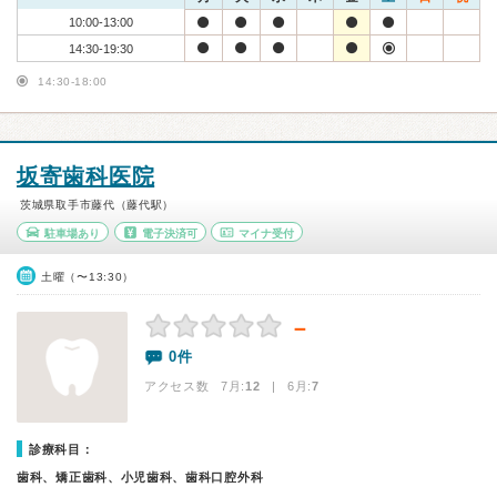
10:00-13:00
14:30-19:30
14:30-18:00
坂寄歯科医院
茨城県取手市藤代（藤代駅）
駐車場あり
電子決済可
マイナ受付
土曜（〜13:30）
－
0件
アクセス数 7月:
12
| 6月:
7
診療科目：
歯科、矯正歯科、小児歯科、歯科口腔外科