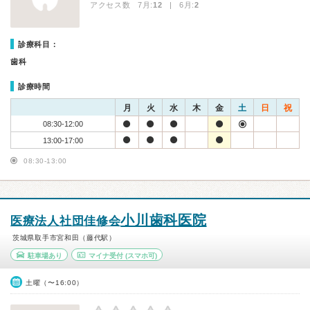
アクセス数 7月:
12
| 6月:
2
診療科目：
歯科
診療時間
月
火
水
木
金
土
日
祝
08:30-12:00
13:00-17:00
08:30-13:00
小川歯科医院
医療法人社団佳修会
茨城県取手市宮和田（藤代駅）
駐車場あり
マイナ受付
(スマホ可)
土曜（〜16:00）