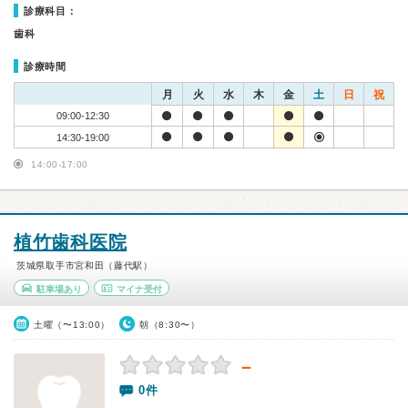
診療科目：
歯科
診療時間
月
火
水
木
金
土
日
祝
09:00-12:30
14:30-19:00
14:00-17:00
植竹歯科医院
茨城県取手市宮和田（藤代駅）
駐車場あり
マイナ受付
土曜（〜13:00）
朝（8:30〜）
－
0件