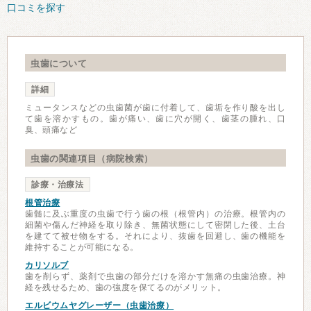
口コミを探す
虫歯について
詳細
ミュータンスなどの虫歯菌が歯に付着して、歯垢を作り酸を出し
て歯を溶かすもの。歯が痛い、歯に穴が開く、歯茎の腫れ、口
臭、頭痛など
虫歯の関連項目（病院検索）
診療・治療法
根管治療
歯髄に及ぶ重度の虫歯で行う歯の根（根管内）の治療。根管内の
細菌や傷んだ神経を取り除き、無菌状態にして密閉した後、土台
を建てて被せ物をする。それにより、抜歯を回避し、歯の機能を
維持することが可能になる。
カリソルブ
歯を削らず、薬剤で虫歯の部分だけを溶かす無痛の虫歯治療。神
経を残せるため、歯の強度を保てるのがメリット。
エルビウムヤグレーザー（虫歯治療）