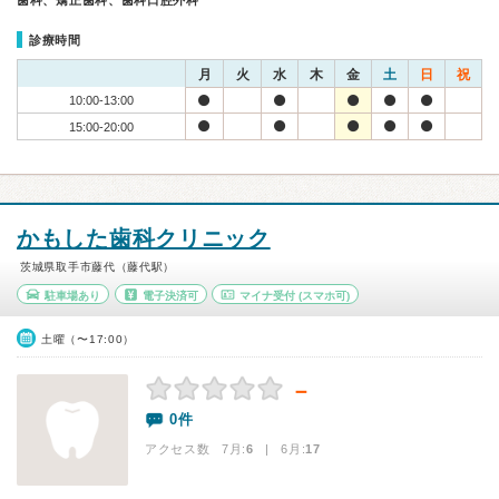
歯科、矯正歯科、歯科口腔外科
診療時間
月
火
水
木
金
土
日
祝
10:00-13:00
15:00-20:00
かもした歯科クリニック
茨城県取手市藤代（藤代駅）
駐車場あり
電子決済可
マイナ受付
(スマホ可)
土曜（〜17:00）
－
0件
アクセス数 7月:
6
| 6月:
17