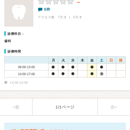
－
0件
アクセス数 7月:
3
| 6月:
3
診療科目：
歯科
診療時間
月
火
水
木
金
土
日
祝
09:00-13:00
14:00-17:00
14:00-16:00
«前
1/1ページ
次»