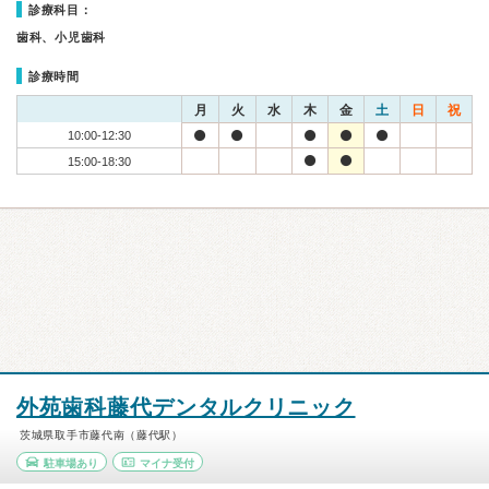
診療科目：
歯科、小児歯科
診療時間
月
火
水
木
金
土
日
祝
10:00-12:30
15:00-18:30
外苑歯科藤代デンタルクリニック
茨城県取手市藤代南（藤代駅）
駐車場あり
マイナ受付