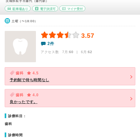
茨城県取手市藤代（藤代駅）
駐車場あり
電子決済可
マイナ受付
土曜（〜18:00）
3.57
2件
アクセス数 7月:
60
| 6月:
62
歯科
4.5
予約制で待ち時間なし
歯科
4.0
良かったです。
診療科目：
歯科
診療時間