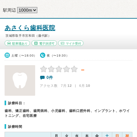
駅周辺
あさくら歯科医院
茨城県取手市宮和田（藤代駅）
駐車場あり
電子決済可
マイナ受付
土曜（〜18:00）
夜（〜19:30）
－
0件
アクセス数 7月:
12
| 6月:
10
診療科目：
歯科、矯正歯科、歯周病科、小児歯科、歯科口腔外科、インプラント、ホワイ
トニング、在宅医療
診療時間
月
火
水
木
金
土
日
祝