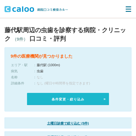
藤代駅周辺の虫歯を診察する病院・クリニッ
ク
口コミ・評判
（9件）
9件の医療機関が見つかりました
エリア・駅
藤代駅 (1000m)
病気
虫歯
名称
なし
詳細条件
なし (曜日や時間帯を指定できます)
条件変更・絞り込み
土曜日診療で絞り込む (9件)