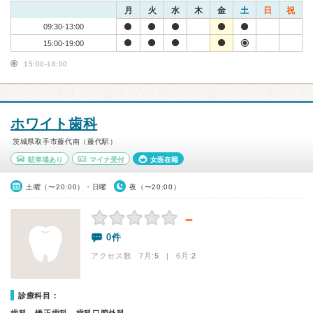
月
火
水
木
金
土
日
祝
09:30-13:00
15:00-19:00
15:00-18:00
ホワイト歯科
茨城県取手市藤代南（藤代駅）
駐車場あり
マイナ受付
女医在籍
土曜（〜20:00）・日曜
夜（〜20:00）
－
0件
アクセス数 7月:
5
| 6月:
2
診療科目：