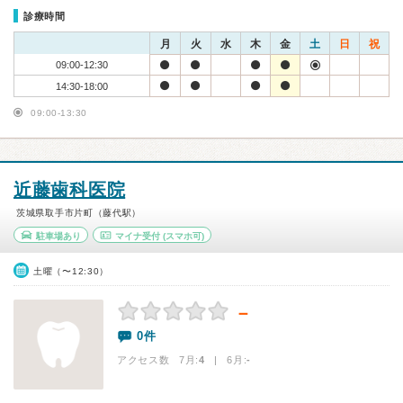
診療時間
月
火
水
木
金
土
日
祝
09:00-12:30
14:30-18:00
09:00-13:30
近藤歯科医院
茨城県取手市片町（藤代駅）
駐車場あり
マイナ受付
(スマホ可)
土曜（〜12:30）
－
0件
アクセス数 7月:
4
| 6月:
-