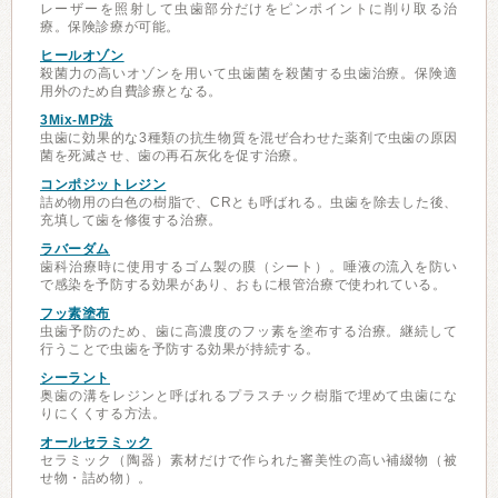
レーザーを照射して虫歯部分だけをピンポイントに削り取る治
療。保険診療が可能。
ヒールオゾン
殺菌力の高いオゾンを用いて虫歯菌を殺菌する虫歯治療。保険適
用外のため自費診療となる。
3Mix-MP法
虫歯に効果的な3種類の抗生物質を混ぜ合わせた薬剤で虫歯の原因
菌を死滅させ、歯の再石灰化を促す治療。
コンポジットレジン
詰め物用の白色の樹脂で、CRとも呼ばれる。虫歯を除去した後、
充填して歯を修復する治療。
ラバーダム
歯科治療時に使用するゴム製の膜（シート）。唾液の流入を防い
で感染を予防する効果があり、おもに根管治療で使われている。
フッ素塗布
虫歯予防のため、歯に高濃度のフッ素を塗布する治療。継続して
行うことで虫歯を予防する効果が持続する。
シーラント
奥歯の溝をレジンと呼ばれるプラスチック樹脂で埋めて虫歯にな
りにくくする方法。
オールセラミック
セラミック（陶器）素材だけで作られた審美性の高い補綴物（被
せ物・詰め物）。