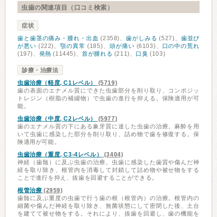
虫歯の関連項目（口コミ検索）
症状
歯と歯茎の痛み・腫れ・出血
(2358)、
歯がしみる
(527)、
歯並び
が悪い
(222)、
顎の異常
(185)、
頭が痛い
(6103)、
口の中の荒れ
(197)、
発熱
(11445)、
首が腫れる
(211)、
口臭
(103)
診療・治療法
虫歯治療（軽度, C1レベル）
(5719)
歯の表面のエナメル質にできた虫歯部分を削り取り、コンポジッ
トレジン（樹脂の補綴物）で虫歯の進行を抑える。保険適用が可
能。
虫歯治療（中度, C2レベル）
(5977)
歯のエナメル質の下にある象牙質に達した虫歯の治療。麻酔を用
いて虫歯に感染した部分を削り取り、詰め物で歯を修復する。保
険適用が可能。
虫歯治療（重度, C3-4レベル）
(3404)
神経（歯髄）に及ぶ虫歯の治療。虫歯に感染した歯質や傷んだ神
経を取り除き、根管内を消毒して封鎖して詰め物や被せ物をする
ことで進行を抑え、抜歯を回避することができる。
根管治療
(2959)
歯髄に及ぶ重度の虫歯で行う歯の根（根管内）の治療。根管内の
細菌や傷んだ神経を取り除き、無菌状態にして密閉した後、土台
を建てて被せ物をする。それにより、抜歯を回避し、歯の機能を