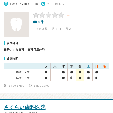
土曜（〜17:00）・日曜
夜（〜19:30）
－
0件
アクセス数 7月:
8
| 6月:
2
診療科目：
歯科、小児歯科、歯科口腔外科
診療時間
月
火
水
木
金
土
日
祝
10:00-12:30
14:30-19:30
14:30-17:00
14:30-18:00
さくらい歯科医院