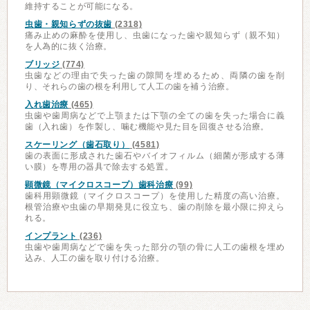
維持することが可能になる。
虫歯・親知らずの抜歯
(2318)
痛み止めの麻酔を使用し、虫歯になった歯や親知らず（親不知）
を人為的に抜く治療。
ブリッジ
(774)
虫歯などの理由で失った歯の隙間を埋めるため、両隣の歯を削
り、それらの歯の根を利用して人工の歯を補う治療。
入れ歯治療
(465)
虫歯や歯周病などで上顎または下顎の全ての歯を失った場合に義
歯（入れ歯）を作製し、噛む機能や見た目を回復させる治療。
スケーリング（歯石取り）
(4581)
歯の表面に形成された歯石やバイオフィルム（細菌が形成する薄
い膜）を専用の器具で除去する処置。
顕微鏡（マイクロスコープ）歯科治療
(99)
歯科用顕微鏡（マイクロスコープ）を使用した精度の高い治療。
根管治療や虫歯の早期発見に役立ち、歯の削除を最小限に抑えら
れる。
インプラント
(236)
虫歯や歯周病などで歯を失った部分の顎の骨に人工の歯根を埋め
込み、人工の歯を取り付ける治療。