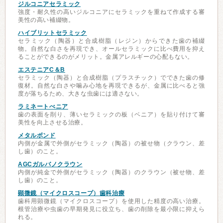
ジルコニアセラミック
強度・耐久性の高いジルコニアにセラミックを重ねて作成する審
美性の高い補綴物。
ハイブリットセラミック
セラミック（陶器）と合成樹脂（レジン）からできた歯の補綴
物。自然な白さを再現でき、オールセラミックに比べ費用を抑え
ることができるのがメリット。金属アレルギーの心配もない。
エステニアC＆B
セラミック（陶器）と合成樹脂（プラスチック）でできた歯の修
復材。自然な白さや噛み心地を再現できるが、金属に比べると強
度が落ちるため、大きな虫歯には適さない。
ラミネートべニア
歯の表面を削り、薄いセラミックの板（ベニア）を貼り付けて審
美性を向上させる治療。
メタルボンド
内側が金属で外側がセラミック（陶器）の被せ物（クラウン、差
し歯）のこと。
AGCガルバノクラウン
内側が純金で外側がセラミック（陶器）のクラウン（被せ物、差
し歯）のこと。
顕微鏡（マイクロスコープ）歯科治療
歯科用顕微鏡（マイクロスコープ）を使用した精度の高い治療。
根管治療や虫歯の早期発見に役立ち、歯の削除を最小限に抑えら
れる。