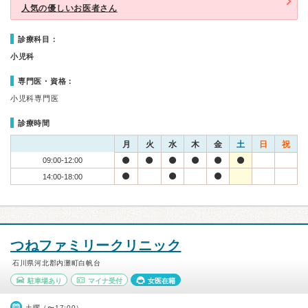
人気の優しいお医者さん
診療科目：
小児科
専門医・資格：
小児科専門医
診療時間
月
火
水
木
金
土
日
祝
09:00-12:00
14:00-18:00
つねファミリークリニック
石川県河北郡内灘町白帆台
駐車場あり
マイナ受付
女医在籍
土曜（〜17:00）