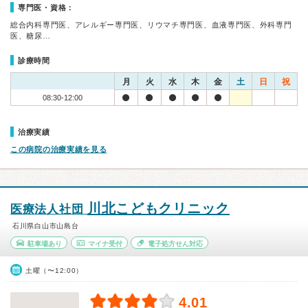
専門医・資格：
総合内科専門医、アレルギー専門医、リウマチ専門医、血液専門医、外科専門
医、糖尿…
診療時間
月
火
水
木
金
土
日
祝
08:30-12:00
治療実績
この病院の治療実績を見る
川北こどもクリニック
医療法人社団
石川県白山市山島台
駐車場あり
マイナ受付
電子処方せん対応
土曜（〜12:00）
4.01