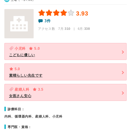
3.93
3件
アクセス数 7月:
310
| 6月:
338
小児科
5.0
こどもに優しい
5.0
素晴らしい先生です
産婦人科
3.5
女医さん安心
診療科目：
内科、循環器内科、産婦人科、小児科
専門医・資格：