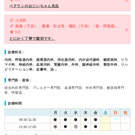
ベテランのおじいちゃん先生
小児科
発熱（子供）・腹痛・吐き気・嘔吐（子供）・咳・呼吸困難（子供）・下痢（子供）
5.0
とにかく丁寧で親切です。
診療科目：
内科、呼吸器内科、循環器内科、消化器内科、内分泌代謝科、糖尿病科、リウ
マチ科、神経内科、血液内科、腎臓内科、外科、脳神経外科、整形外科、リハ
ビリテーション科、皮膚科、泌…
専門医・資格：
総合内科専門医、アレルギー専門医、血液専門医、外科専門医、糖尿病専門
医、呼吸器…
診療時間
月
火
水
木
金
土
日
祝
08:30-11:30
13:30-17:00