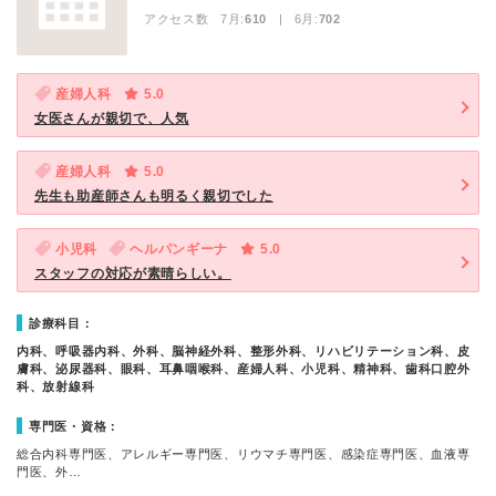
アクセス数 7月:
610
| 6月:
702
産婦人科
5.0
女医さんが親切で、人気
産婦人科
5.0
先生も助産師さんも明るく親切でした
小児科
ヘルパンギーナ
5.0
スタッフの対応が素晴らしい。
診療科目：
内科、呼吸器内科、外科、脳神経外科、整形外科、リハビリテーション科、皮
膚科、泌尿器科、眼科、耳鼻咽喉科、産婦人科、小児科、精神科、歯科口腔外
科、放射線科
専門医・資格：
総合内科専門医、アレルギー専門医、リウマチ専門医、感染症専門医、血液専
門医、外…