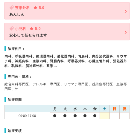
整形外科
5.0
あんしん
小児科
5.0
安心して任せられます
診療科目：
内科、呼吸器内科、循環器内科、消化器内科、胃腸科、内分泌代謝科、リウマ
チ科、神経内科、血液内科、腎臓内科、呼吸器外科、心臓血管外科、消化器外
科、乳腺科、脳神経外科、整形…
専門医・資格：
総合内科専門医、アレルギー専門医、リウマチ専門医、感染症専門医、血液専
門医、外…
診療時間
月
火
水
木
金
土
日
祝
09:00-17:00
治療実績