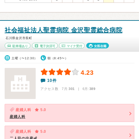
社会福祉法人聖霊病院 金沢聖霊総合病院
石川県金沢市長町
駐車場あり
電子決済可
マイナ受付
女医在籍
土曜（〜12:30）
朝（8:45〜）
4.23
10件
アクセス数 7月:
301
| 6月:
389
産婦人科
5.0
産婦人科
産婦人科
5.0
二人目の出産👶