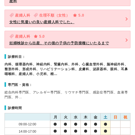
産科
産婦人科
生理不順（女性）
5.0
女性に気遣いの良い産婦人科でした。
産婦人科
5.0
妊婦検診から出産、その後の子供の予防接種にいたるまで
診療科目：
内科、循環器内科、神経内科、腎臓内科、外科、心臓血管外科、脳神経外科、
整形外科、形成外科、リハビリテーション科、皮膚科、泌尿器科、眼科、耳鼻
咽喉科、産婦人科、小児科、精…
専門医・資格：
総合内科専門医、アレルギー専門医、リウマチ専門医、感染症専門医、血液専
門医、外…
診療時間
月
火
水
木
金
土
日
祝
09:00-12:00
14:00-17:00