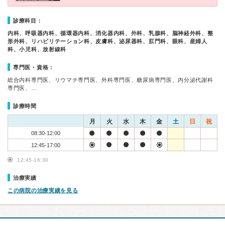
診療科目：
内科、呼吸器内科、循環器内科、消化器内科、外科、乳腺科、脳神経外科、整
形外科、リハビリテーション科、皮膚科、泌尿器科、肛門科、眼科、産婦人
科、小児科、放射線科
専門医・資格：
総合内科専門医、リウマチ専門医、外科専門医、糖尿病専門医、内分泌代謝科
専門医、…
診療時間
月
火
水
木
金
土
日
祝
08:30-12:00
12:45-17:00
12:45-16:30
治療実績
この病院の治療実績を見る