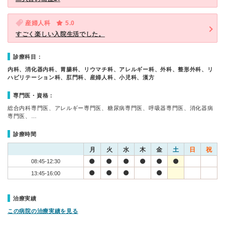
産婦人科
5.0
すごく楽しい入院生活でした。
診療科目：
内科、消化器内科、胃腸科、リウマチ科、アレルギー科、外科、整形外科、リ
ハビリテーション科、肛門科、産婦人科、小児科、漢方
専門医・資格：
総合内科専門医、アレルギー専門医、糖尿病専門医、呼吸器専門医、消化器病
専門医、…
診療時間
月
火
水
木
金
土
日
祝
08:45-12:30
13:45-16:00
治療実績
この病院の治療実績を見る