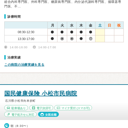
総合内科専門医、外科専門医、糖尿病専門医、内分泌代謝科専門医、循環器専
門医、不…
診療時間
月
火
水
木
金
土
日
祝
08:30-12:30
13:30-17:00
14:00-16:00
14:00-17:00
治療実績
この病院の治療実績を見る
国民健康保険 小松市民病院
石川県小松市向本折町
駐車場あり
電子決済可
マイナ受付
(スマホ可)
電子処方せん対応
女医在籍
朝（8:30〜）