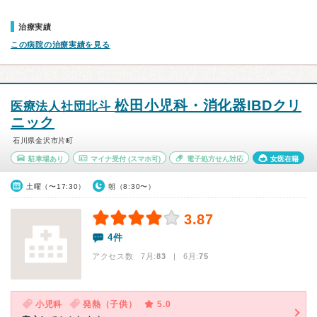
治療実績
この病院の治療実績を見る
松田小児科・消化器IBDクリ
医療法人社団北斗
ニック
石川県金沢市片町
駐車場あり
マイナ受付
(スマホ可)
電子処方せん対応
女医在籍
土曜（〜17:30）
朝（8:30〜）
3.87
4件
アクセス数 7月:
83
| 6月:
75
小児科
発熱（子供）
5.0