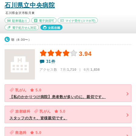
石川県立中央病院
石川県金沢市鞍月東
駐車場あり
電子決済可
マイナ受付
(スマホ可)
電子処方せん対応
女医在籍
朝（8:30〜）
3.94
31件
アクセス数 7月:
1,710
| 6月:
1,838
乳がん
5.0
【私のかかりつけ病院】患者数が多いのに、親切です、
放射線科
乳がん
5.0
スタッフの方々、皆様親切です。
救急科
5.0