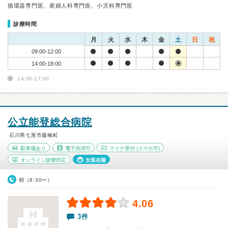
循環器専門医、産婦人科専門医、小児科専門医
診療時間
月
火
水
木
金
土
日
祝
09:00-12:00
14:00-18:00
14:00-17:00
公立能登総合病院
石川県七尾市藤橋町
駐車場あり
電子決済可
マイナ受付
(スマホ可)
オンライン診療対応
女医在籍
朝（8:30〜）
4.06
3件