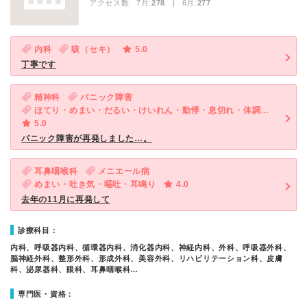
アクセス数 7月:
278
| 6月:
277
内科
咳（セキ）
5.0
丁寧です
精神科
パニック障害
ほてり・めまい・だるい・けいれん・動悸・息切れ・体調不良・寝つきが悪い・不眠・気が滅入る・不安
5.0
パニック障害が再発しました…。
耳鼻咽喉科
メニエール病
めまい・吐き気・嘔吐・耳鳴り
4.0
去年の11月に再発して
診療科目：
内科、呼吸器内科、循環器内科、消化器内科、神経内科、外科、呼吸器外科、
脳神経外科、整形外科、形成外科、美容外科、リハビリテーション科、皮膚
科、泌尿器科、眼科、耳鼻咽喉科…
専門医・資格：