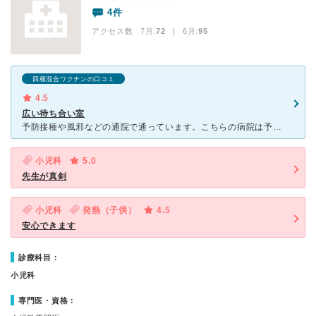
4件
アクセス数 7月:
72
| 6月:
95
四種混合ワクチンの口コミ
4.5
広い待ち合い室
予防接種や風邪などの通院で通っています。こちらの病院は予防接種の待ち合い室、感染症疑いのある人用の待ち合い室、普通の(風邪などの)待ち合い室といくつか部屋があるので、予防接種に行ったら風邪をもらってし
小児科
5.0
先生が真剣
小児科
発熱（子供）
4.5
安心できます
診療科目：
小児科
専門医・資格：