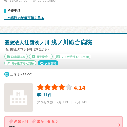
13:00-17:00
13:30-15:00
治療実績
この病院の治療実績を見る
浅ノ川総合病院
医療法人社団浅ノ川
石川県金沢市小坂町（東金沢駅）
駐車場あり
電子決済可
マイナ受付
(スマホ可)
電子処方せん対応
女医在籍
土曜（〜17:00）
4.14
11件
アクセス数 7月:
639
| 6月:
641
産婦人科
出産
5.0