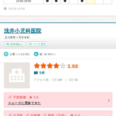
14:00-18:00
09:00-13:00
浅井小児科医院
石川県野々市市本町
駐車場あり
マイナ受付
土曜（〜12:00）
朝（8:30〜）
3.98
5件
アクセス数 7月:
100
| 6月:
53
予防接種
5.0
スムーズに受診できた
小児科
水疱瘡
発疹（子供）
5.0