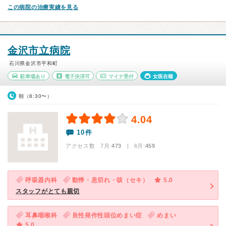
この病院の治療実績を見る
金沢市立病院
石川県金沢市平和町
駐車場あり
電子決済可
マイナ受付
女医在籍
朝（8:30〜）
4.04
10件
アクセス数 7月:
473
| 6月:
459
呼吸器内科
動悸・息切れ・咳（セキ）
5.0
スタッフがとても親切
耳鼻咽喉科
良性発作性頭位めまい症
めまい
5.0