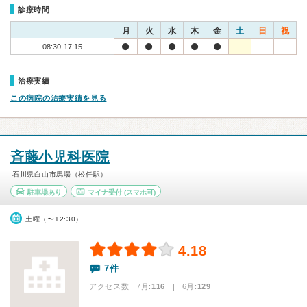
診療時間
月
火
水
木
金
土
日
祝
08:30-17:15
治療実績
この病院の治療実績を見る
斉藤小児科医院
石川県白山市馬場（松任駅）
駐車場あり
マイナ受付
(スマホ可)
土曜（〜12:30）
4.18
7件
アクセス数 7月:
116
| 6月:
129