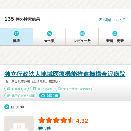
135
件の検索結果
表示順について
標準
★の数
レビュー数
新着・更新
独立行政法人地域医療機能推進機構金沢病院
石川県金沢市沖町（上諸江駅、磯部駅）
駐車場あり
電子決済可
マイナ受付
(スマホ可)
電子処方せん対応
女医在籍
朝（8:30〜）
4.32
9件