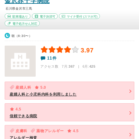
金沢赤十字病院
石川県金沢市三馬
駐車場あり
電子決済可
マイナ受付
(スマホ可)
電子処方せん対応
朝（8:30〜）
3.97
11件
アクセス数 7月:
367
| 6月:
425
産婦人科
5.0
産婦人科と小児科内科を利用しました
4.5
信頼できる病院
皮膚科
薬物アレルギー
4.5
アレルギー検査