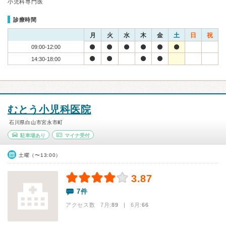
小児科専門医
診療時間
月
火
水
木
金
土
日
祝
09:00-12:00
14:30-18:00
むとう小児科医院
石川県白山市宮永市町
駐車場あり
マイナ受付
土曜（〜13:00）
3.87
7件
アクセス数 7月:
89
| 6月:
66