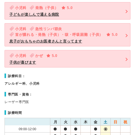
小児科
発熱（子供）
5.0
子どもが楽しんで通える病院
小児科
急性リンパ節炎
首が腫れる・発熱（子供）・咳・呼吸困難（子供）
5.0
息子がおもちゃのお医者さんと言ってます
小児科
かぜ
5.0
子供が喜びます
診療科目：
アレルギー科、小児科
専門医・資格：
レーザー専門医
診療時間
月
火
水
木
金
土
日
祝
09:00-12:00