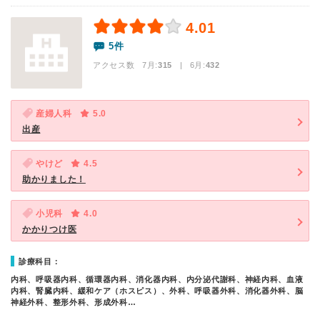
4.01
5件
アクセス数 7月:
315
| 6月:
432
産婦人科
5.0
出産
やけど
4.5
助かりました！
小児科
4.0
かかりつけ医
診療科目：
内科、呼吸器内科、循環器内科、消化器内科、内分泌代謝科、神経内科、血液
内科、腎臓内科、緩和ケア（ホスピス）、外科、呼吸器外科、消化器外科、脳
神経外科、整形外科、形成外科…