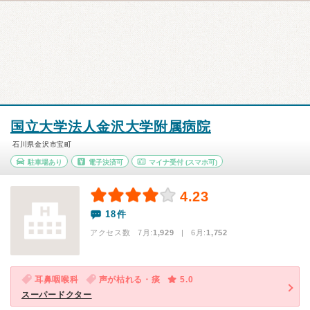
国立大学法人金沢大学附属病院
石川県金沢市宝町
駐車場あり
電子決済可
マイナ受付
(スマホ可)
4.23
18件
アクセス数 7月:
1,929
| 6月:
1,752
耳鼻咽喉科
声が枯れる・痰
5.0
スーパードクター