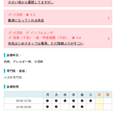
小さい頃から通院してますが...
小児科
4.5
親身になってくれる先生
小児科
インフルエンザ
発熱（子供）・咳・呼吸困難（子供）
4.0
先生はじめスタッフは最高、ただ混雑ぶりがすごい
診療科目：
内科、アレルギー科、小児科
専門医・資格：
小児科専門医
診療時間
月
火
水
木
金
土
日
祝
09:00-12:30
14:30-18:00