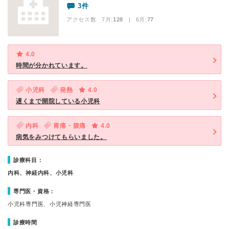
3件
アクセス数 7月:
128
| 6月:
77
4.0
時間が分かれています。
小児科
発熱
4.0
遅くまで開院している小児科
内科
胃痛・腹痛
4.0
病気をみつけてもらいました。
診療科目：
内科、神経内科、小児科
専門医・資格：
小児科専門医、小児神経専門医
診療時間