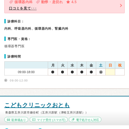
循環器内科
動悸・息切れ
4.5
口コミを見て･･･
診療科目：
内科、呼吸器内科、循環器内科、腎臓内科
専門医・資格：
循環器専門医
診療時間
月
火
水
木
金
土
日
祝
09:00-18:00
09:00-12:00
こどもクリニックおとも
青森県五所川原市鎌谷町（五所川原駅（津軽五所川原駅））
駐車場あり
マイナ受付
(スマホ可)
電子処方せん対応