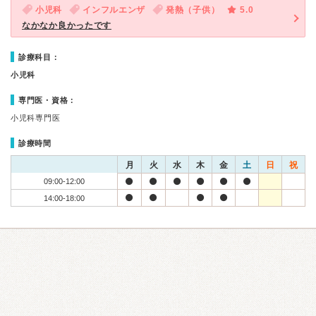
小児科
インフルエンザ
発熱（子供）
5.0
なかなか良かったです
診療科目：
小児科
専門医・資格：
小児科専門医
診療時間
月
火
水
木
金
土
日
祝
09:00-12:00
14:00-18:00