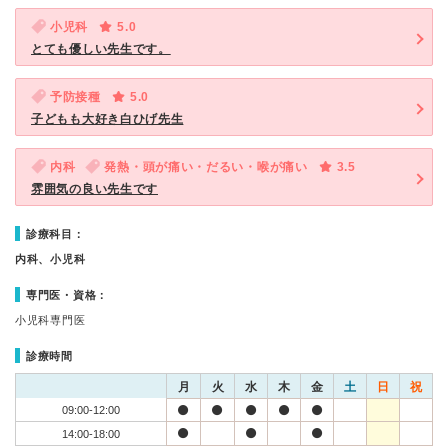
小児科
5.0
とても優しい先生です。
予防接種
5.0
子どもも大好き白ひげ先生
内科
発熱・頭が痛い・だるい・喉が痛い
3.5
雰囲気の良い先生です
診療科目：
内科、小児科
専門医・資格：
小児科専門医
診療時間
月
火
水
木
金
土
日
祝
09:00-12:00
14:00-18:00