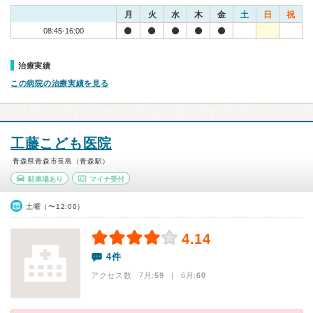
月
火
水
木
金
土
日
祝
08:45-16:00
治療実績
この病院の治療実績を見る
工藤こども医院
青森県青森市長島（青森駅）
駐車場あり
マイナ受付
土曜（〜12:00）
4.14
4件
アクセス数 7月:
59
| 6月:
60