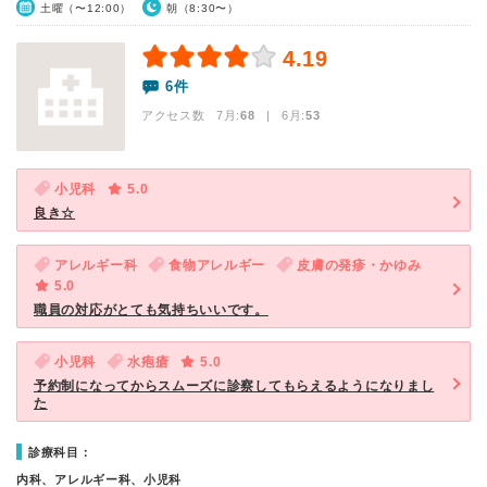
土曜（〜12:00）
朝（8:30〜）
4.19
6件
アクセス数 7月:
68
| 6月:
53
小児科
5.0
良き☆
アレルギー科
食物アレルギー
皮膚の発疹・かゆみ
5.0
職員の対応がとても気持ちいいです。
小児科
水疱瘡
5.0
予約制になってからスムーズに診察してもらえるようになりまし
た
診療科目：
内科、アレルギー科、小児科