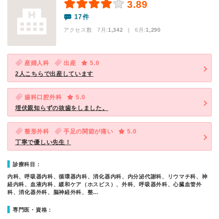
3.89
17件
アクセス数 7月:
1,342
| 6月:
1,290
産婦人科
出産
5.0
2人こちらで出産しています
歯科口腔外科
5.0
埋伏親知らずの抜歯をしました。
整形外科
手足の関節が痛い
5.0
丁寧で優しい先生！
診療科目：
内科、呼吸器内科、循環器内科、消化器内科、内分泌代謝科、リウマチ科、神
経内科、血液内科、緩和ケア（ホスピス）、外科、呼吸器外科、心臓血管外
科、消化器外科、脳神経外科、整…
専門医・資格：