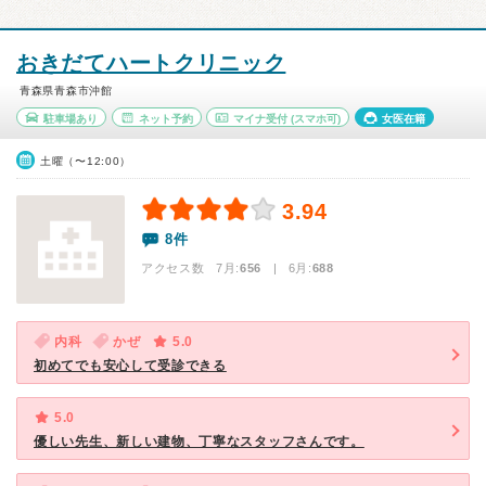
おきだてハートクリニック
青森県青森市沖館
駐車場あり
ネット予約
マイナ受付
(スマホ可)
女医在籍
土曜（〜12:00）
3.94
8件
アクセス数 7月:
656
| 6月:
688
内科
かぜ
5.0
初めてでも安心して受診できる
5.0
優しい先生、新しい建物、丁寧なスタッフさんです。