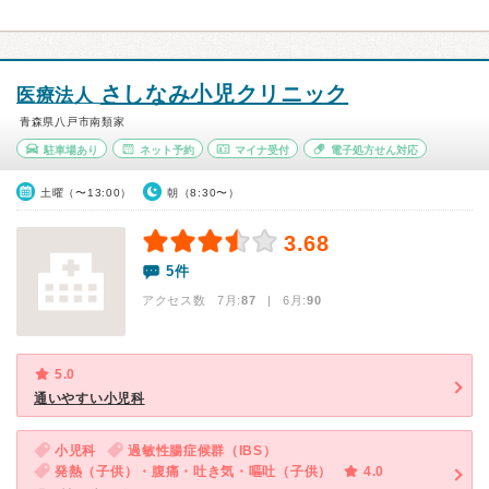
さしなみ小児クリニック
医療法人
青森県八戸市南類家
駐車場あり
ネット予約
マイナ受付
電子処方せん対応
土曜（〜13:00）
朝（8:30〜）
3.68
5件
アクセス数 7月:
87
| 6月:
90
5.0
通いやすい小児科
小児科
過敏性腸症候群（IBS）
発熱（子供）・腹痛・吐き気・嘔吐（子供）
4.0