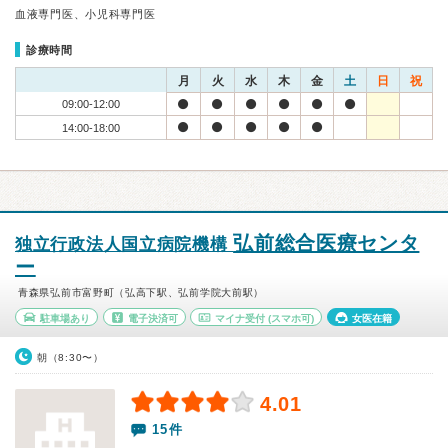
血液専門医、小児科専門医
診療時間
月
火
水
木
金
土
日
祝
09:00-12:00
14:00-18:00
弘前総合医療センタ
独立行政法人国立病院機構
ー
青森県弘前市富野町（弘高下駅、弘前学院大前駅）
駐車場あり
電子決済可
マイナ受付
(スマホ可)
女医在籍
朝（8:30〜）
4.01
15件