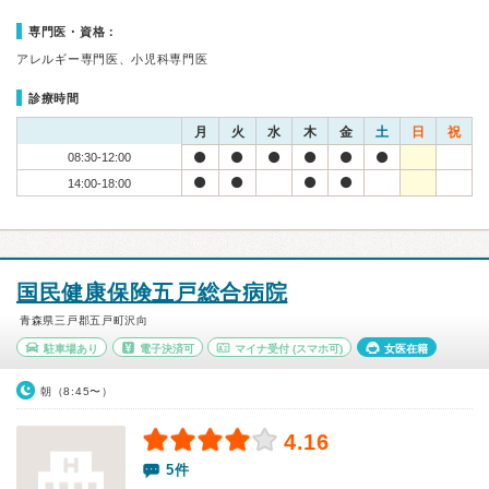
専門医・資格：
アレルギー専門医、小児科専門医
診療時間
月
火
水
木
金
土
日
祝
08:30-12:00
14:00-18:00
国民健康保険五戸総合病院
青森県三戸郡五戸町沢向
駐車場あり
電子決済可
マイナ受付
(スマホ可)
女医在籍
朝（8:45〜）
4.16
5件