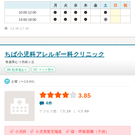
月
火
水
木
金
土
日
祝
10:00-12:00
14:00-18:00
13:30-17:30
ちば小児科アレルギー科クリニック
青森県むつ市緑ヶ丘
駐車場あり
マイナ受付
土曜（〜13:00）
3.85
4件
アクセス数 7月:
29
| 6月:
89
小児科
小児気管支喘息
咳・呼吸困難（子供）