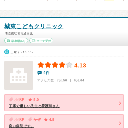
城東こどもクリニック
青森県弘前市城東北
駐車場あり
マイナ受付
土曜（〜13:00）
4.13
4件
アクセス数 7月:
56
| 6月:
64
小児科
5.0
丁寧で優しい先生と看護師さん
小児科
かぜ
4.5
良い病院です。