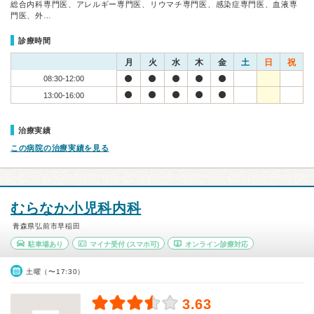
総合内科専門医、アレルギー専門医、リウマチ専門医、感染症専門医、血液専
門医、外…
診療時間
月
火
水
木
金
土
日
祝
08:30-12:00
13:00-16:00
治療実績
この病院の治療実績を見る
むらなか小児科内科
青森県弘前市早稲田
駐車場あり
マイナ受付
(スマホ可)
オンライン診療対応
土曜（〜17:30）
3.63