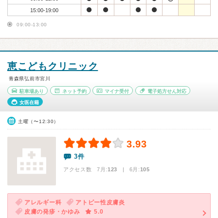
15:00-19:00
09:00-13:00
恵こどもクリニック
青森県弘前市宮川
駐車場あり
ネット予約
マイナ受付
電子処方せん対応
女医在籍
土曜（〜12:30）
3.93
3件
アクセス数 7月:
123
| 6月:
105
アレルギー科
アトピー性皮膚炎
皮膚の発疹・かゆみ
5.0