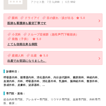
アクセス数 7月:
1,098
| 6月:
992
眼科
ドライアイ
目の疲れ・涙が出る
5.0
医師も看護師も親切丁寧です
小児科
クループ症候群（急性声門下喉頭炎）
発熱（子供）
5.0
とても信頼出来る病院
産婦人科
出産
5.0
出産でお世話になりました。
診療科目：
呼吸器内科、循環器内科、消化器内科、内分泌代謝科、糖尿病科、神経内科、
血液内科、外科、呼吸器外科、消化器外科、乳腺科、脳神経外科、整形外科、
形成外科、皮膚科、泌尿器科、…
専門医・資格：
総合内科専門医、アレルギー専門医、リウマチ専門医、血液専門医、外科専門
医、糖尿…