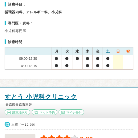
診療科目：
循環器内科、アレルギー科、小児科
専門医・資格：
小児科専門医
診療時間
月
火
水
木
金
土
日
祝
09:00-12:30
14:00-18:15
すとう 小児科クリニック
青森県青森市三好
駐車場あり
ネット予約
マイナ受付
土曜（〜12:00）