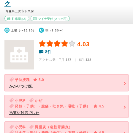
ク
青森県三沢市下久保
駐車場あり
マイナ受付
(スマホ可)
土曜（〜12:30）
朝（8:30〜）
4.03
8件
アクセス数 7月:
137
| 6月:
138
予防接種
5.0
かかりつけ医。
小児科
かぜ
発熱（子供）・腹痛・吐き気・嘔吐（子供）
4.5
迅速な対応でした
小児科
胃腸炎（急性胃腸炎）
吐き気・嘔吐・発熱（子供）・下痢（子供）
4.5