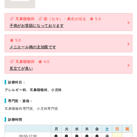
耳鼻咽喉科
咳（セキ）・鼻水が出る
5.0
子供がお世話になっております
5.0
メニエール病の主治医です
耳鼻咽喉科
4.5
見立てが良い
診療科目：
アレルギー科、耳鼻咽喉科、小児科
専門医・資格：
耳鼻咽喉科専門医、小児科専門医
診療時間
月
火
水
木
金
土
日
祝
09:00-12:00