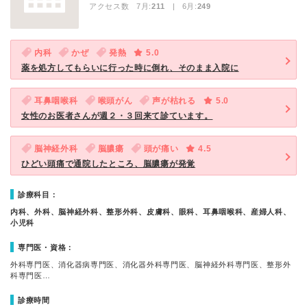
アクセス数 7月:
211
| 6月:
249
内科
かぜ
発熱
5.0
薬を処方してもらいに行った時に倒れ、そのまま入院に
耳鼻咽喉科
喉頭がん
声が枯れる
5.0
女性のお医者さんが週２・３回来て診ています。
脳神経外科
脳膿瘍
頭が痛い
4.5
ひどい頭痛で通院したところ、脳膿瘍が発覚
診療科目：
内科、外科、脳神経外科、整形外科、皮膚科、眼科、耳鼻咽喉科、産婦人科、
小児科
専門医・資格：
外科専門医、消化器病専門医、消化器外科専門医、脳神経外科専門医、整形外
科専門医…
診療時間