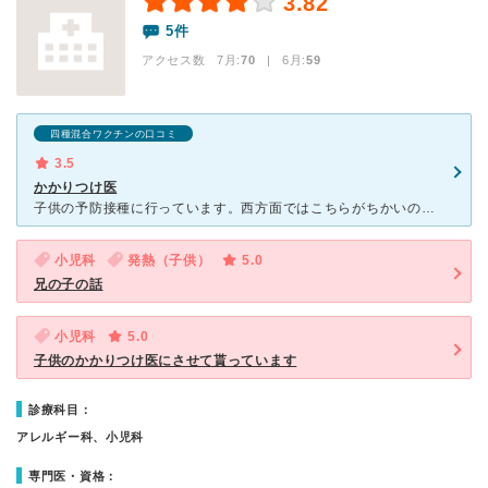
3.82
5件
アクセス数 7月:
70
| 6月:
59
四種混合ワクチンの口コミ
3.5
かかりつけ医
子供の予防接種に行っています。西方面ではこちらがちかいのでいくようになりました。先生はベテランなのであんしんかんはあります。ただ、受け付けの方が愛想がないのがとても残念です。また、おむつをかえるスペー
小児科
発熱（子供）
5.0
兄の子の話
小児科
5.0
子供のかかりつけ医にさせて貰っています
診療科目：
アレルギー科、小児科
専門医・資格：