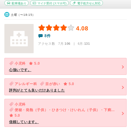
駐車場あり
マイナ受付
(スマホ可)
電子処方せん対応
土曜（〜18:15）
4.08
8件
アクセス数 7月:
106
| 6月:
131
小児科
5.0
心強いです。
アレルギー科
目が赤い
5.0
評判がとても良いだけありました
小児科
便秘・発熱（子供）・ひきつけ・けいれん（子供）・下痢（子供）
5.0
信頼しています。