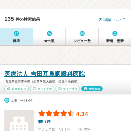
135
件の検索結果
表示順について
標準
★の数
レビュー数
新着・更新
医療法人 吉田耳鼻咽喉科医院
青森県弘前市中野（弘前学院大前駅、聖愛中高前駅）
駐車場あり
ネット予約
マイナ受付
女医在籍
土曜（〜13:00）
4.34
7件
アクセス数 7月:
255
| 6月:
224