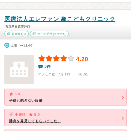
医療法人エレファン 象こどもクリニック
青森県青森市沖館
駐車場あり
マイナ受付
(スマホ可)
土曜（〜12:00）
4.20
5件
アクセス数 7月:
119
| 6月:
51
5.0
子供も飽きない設備
小児科
5.0
肺炎を発見してもらいました。