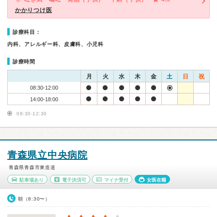
かかりつけ医
診療科目：
内科、アレルギー科、皮膚科、小児科
診療時間
月
火
水
木
金
土
日
祝
08:30-12:00
14:00-18:00
08:30-12:30
青森県立中央病院
青森県青森市東造道
駐車場あり
電子決済可
マイナ受付
女医在籍
朝（8:30〜）