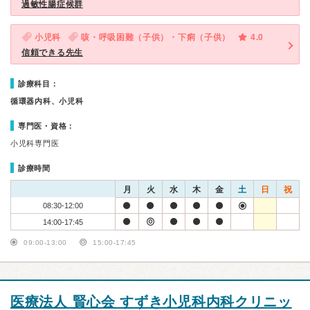
過敏性腸症候群
小児科
咳・呼吸困難（子供）・下痢（子供）
4.0
信頼できる先生
診療科目：
循環器内科、小児科
専門医・資格：
小児科専門医
診療時間
月
火
水
木
金
土
日
祝
08:30-12:00
14:00-17:45
09:00-13:00
15:00-17:45
医療法人 賢心会 すずき小児科内科クリニッ