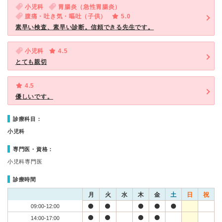
小児科
胃腸炎（急性胃腸炎）
腹痛・吐き気・嘔吐（子供）
5.0
素早い検査、素早い診断。信頼できる先生です。
小児科
4.5
とても親切
4.5
優しいです。
診療科目：
小児科
専門医・資格：
小児科専門医
診療時間
月
火
水
木
金
土
日
祝
09:00-12:00
14:00-17:00