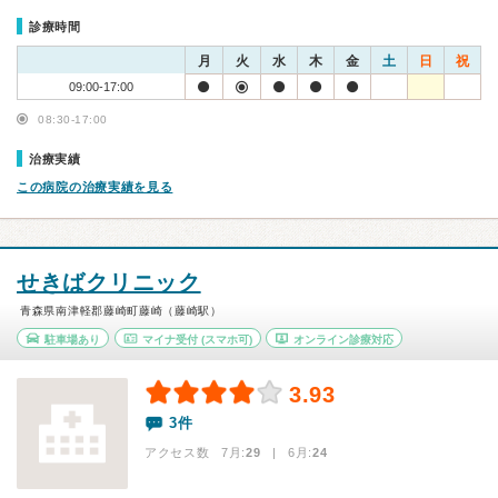
診療時間
月
火
水
木
金
土
日
祝
09:00-17:00
08:30-17:00
治療実績
この病院の治療実績を見る
せきばクリニック
青森県南津軽郡藤崎町藤崎（藤崎駅）
駐車場あり
マイナ受付
(スマホ可)
オンライン診療対応
3.93
3件
アクセス数 7月:
29
| 6月:
24