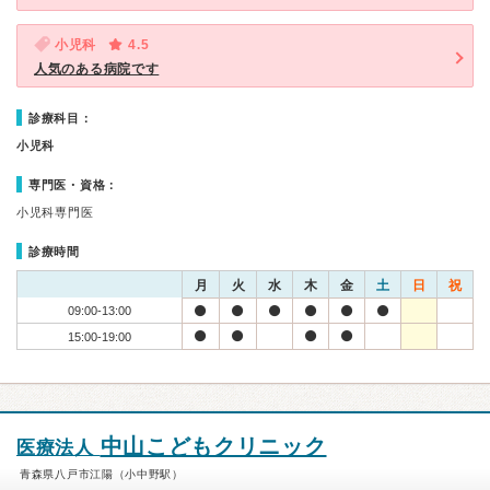
小児科
4.5
人気のある病院です
診療科目：
小児科
専門医・資格：
小児科専門医
診療時間
月
火
水
木
金
土
日
祝
09:00-13:00
15:00-19:00
中山こどもクリニック
医療法人
青森県八戸市江陽（小中野駅）