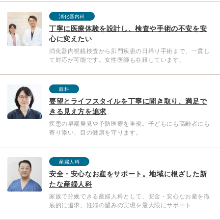
消化器内科
丁寧に医療体験を設計し、検査や手術の不安を安
心に変えたい
消化器内視鏡検査から肛門疾患の日帰り手術まで、一貫し
て対応が可能です。女性医師も在籍しています。
眼科
要望とライフスタイルを丁寧に聞き取り、満足で
きる見え方を追求
疾患の早期発見や予防医療を重視。子どもにも高齢者にも
寄り添い、目の健康を守ります。
産婦人科
安全・安心なお産をサポート。地域に根ざした新
たな産婦人科
家族で分娩できる産婦人科として、安全・安心なお産を徹
底的に追求。妊婦の望みの実現を最大限にサポート