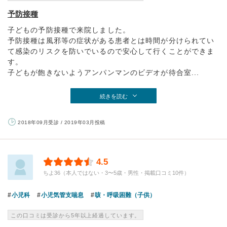
予防接種
子どもの予防接種で来院しました。
予防接種は風邪等の症状がある患者とは時間が分けられてい
て感染のリスクを防いでいるので安心して行くことができま
す。
子どもが飽きないようアンパンマンのビデオが待合室...
続きを読む
2018年09月受診 / 2019年03月投稿
4.5
ちよ36（本人ではない・3〜5歳・男性・掲載口コミ10件）
小児科
小児気管支喘息
咳・呼吸困難（子供）
この口コミは受診から5年以上経過しています。