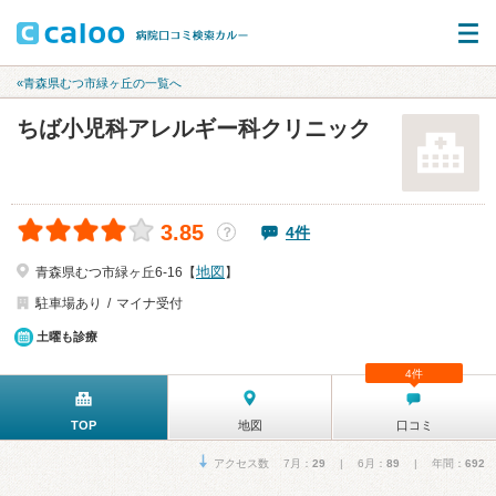
«青森県むつ市緑ヶ丘の一覧へ
ちば小児科アレルギー科クリニック
3.85
4件
？
地図
青森県むつ市緑ヶ丘6-16【
】
駐車場あり
マイナ受付
土曜も診療
4件
TOP
地図
口コミ
アクセス数 7月：
29
| 6月：
89
| 年間：
692