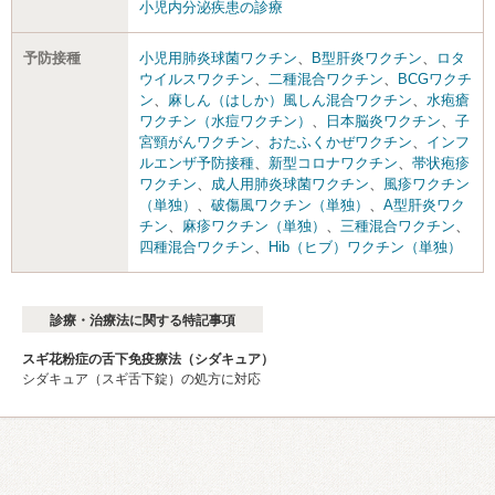
小児内分泌疾患の診療
予防接種
小児用肺炎球菌ワクチン
、
B型肝炎ワクチン
、
ロタ
ウイルスワクチン
、
二種混合ワクチン
、
BCGワクチ
ン
、
麻しん（はしか）風しん混合ワクチン
、
水疱瘡
ワクチン（水痘ワクチン）
、
日本脳炎ワクチン
、
子
宮頸がんワクチン
、
おたふくかぜワクチン
、
インフ
ルエンザ予防接種
、
新型コロナワクチン
、
帯状疱疹
ワクチン
、
成人用肺炎球菌ワクチン
、
風疹ワクチン
（単独）
、
破傷風ワクチン（単独）
、
A型肝炎ワク
チン
、
麻疹ワクチン（単独）
、
三種混合ワクチン
、
四種混合ワクチン
、
Hib（ヒブ）ワクチン（単独）
診療・治療法に関する特記事項
スギ花粉症の舌下免疫療法（シダキュア）
シダキュア（スギ舌下錠）の処方に対応