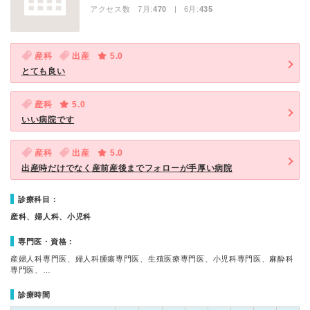
アクセス数 7月:
470
| 6月:
435
産科
出産
5.0
とても良い
産科
5.0
いい病院です
産科
出産
5.0
出産時だけでなく産前産後までフォローが手厚い病院
診療科目：
産科、婦人科、小児科
専門医・資格：
産婦人科専門医、婦人科腫瘍専門医、生殖医療専門医、小児科専門医、麻酔科
専門医、…
診療時間