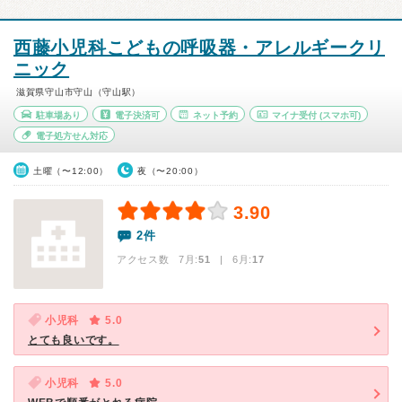
西藤小児科こどもの呼吸器・アレルギークリ
ニック
滋賀県守山市守山（守山駅）
駐車場あり
電子決済可
ネット予約
マイナ受付
(スマホ可)
電子処方せん対応
土曜（〜12:00）
夜（〜20:00）
3.90
2件
アクセス数 7月:
51
| 6月:
17
小児科
5.0
とても良いです。
小児科
5.0