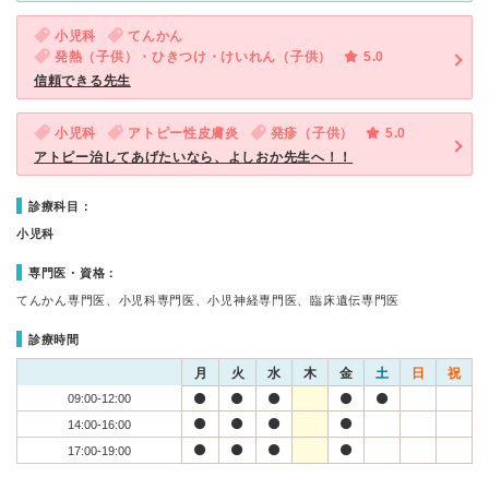
小児科
てんかん
発熱（子供）・ひきつけ・けいれん（子供）
5.0
信頼できる先生
小児科
アトピー性皮膚炎
発疹（子供）
5.0
アトピー治してあげたいなら、よしおか先生へ！！
診療科目：
小児科
専門医・資格：
てんかん専門医、小児科専門医、小児神経専門医、臨床遺伝専門医
診療時間
月
火
水
木
金
土
日
祝
09:00-12:00
14:00-16:00
17:00-19:00