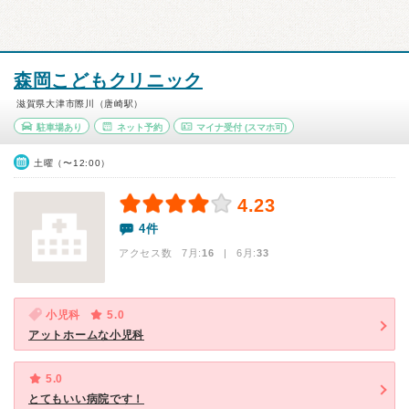
森岡こどもクリニック
滋賀県大津市際川（唐崎駅）
駐車場あり
ネット予約
マイナ受付
(スマホ可)
土曜（〜12:00）
4.23
4件
アクセス数 7月:
16
| 6月:
33
小児科
5.0
アットホームな小児科
5.0
とてもいい病院です！