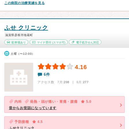
この病院の治療実績を見る
ふせ クリニック
滋賀県彦根市地蔵町
駐車場あり
マイナ受付
(スマホ可)
電子処方せん対応
土曜（〜12:00）
4.16
6件
アクセス数 7月:
208
| 6月:
277
内科
発熱・頭が痛い・胃痛・腹痛
5.0
昔からお世話になっています
予防接種
4.5
ふせクリニック