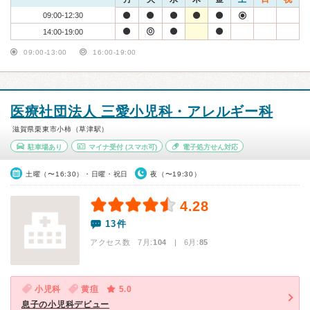
09:00-12:30
14:00-19:00
09:00-13:00
16:00-19:00
医療社団法人 三愛小児科・アレルギー科
滋賀県栗東市小柿（草津駅）
駐車場あり
マイナ受付
(スマホ可)
電子処方せん対応
土曜（〜16:30）・日曜・祝日
夜（〜19:30）
4.28
13件
アクセス数 7月:
104
| 6月:
85
小児科
黄疸
5.0
息子の小児科デビュー