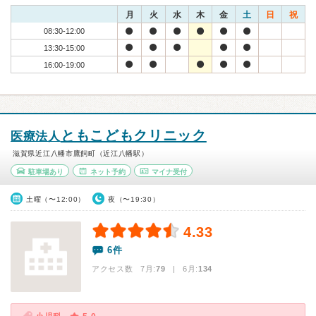
月
火
水
木
金
土
日
祝
08:30-12:00
13:30-15:00
16:00-19:00
ともこどもクリニック
医療法人
滋賀県近江八幡市鷹飼町（近江八幡駅）
駐車場あり
ネット予約
マイナ受付
土曜（〜12:00）
夜（〜19:30）
4.33
6件
アクセス数 7月:
79
| 6月:
134