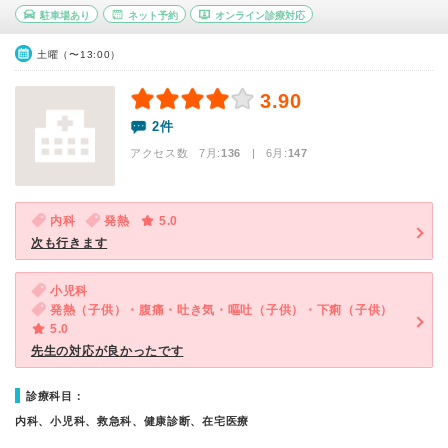
駐車場あり
ネット予約
オンライン診療対応
土曜（〜13:00）
3.90
2件
アクセス数 7月:
136
| 6月:
147
内科
発熱
5.0
次も行きます
小児科
発熱（子供）・腹痛・吐き気・嘔吐（子供）・下痢（子供）
5.0
先生の対応が良かったです
診療科目：
内科、小児科、救急科、健康診断、在宅医療