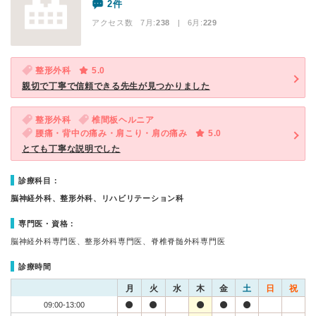
2件
アクセス数 7月:
238
| 6月:
229
整形外科
5.0
親切で丁寧で信頼できる先生が見つかりました
整形外科
椎間板ヘルニア
腰痛・背中の痛み・肩こり・肩の痛み
5.0
とても丁寧な説明でした
診療科目：
脳神経外科、整形外科、リハビリテーション科
専門医・資格：
脳神経外科専門医、整形外科専門医、脊椎脊髄外科専門医
診療時間
月
火
水
木
金
土
日
祝
09:00-13:00