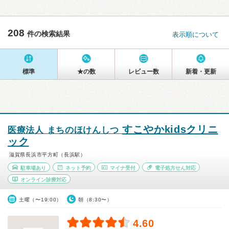
208
件の検索結果
表示順について
標準
★の数
レビュー数
新着・更新
すこやかkidsクリニ
医療法人 まちのほけんしつ
ック
滋賀県長浜市平方町（長浜駅）
駐車場あり
ネット予約
マイナ受付
電子処方せん対応
オンライン診療対応
土曜（〜19:00）
朝（8:30〜）
4.60