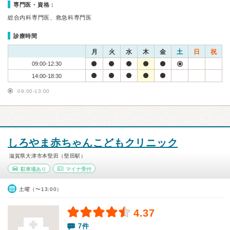
専門医・資格：
総合内科専門医、救急科専門医
診療時間
月
火
水
木
金
土
日
祝
09:00-12:30
14:00-18:30
09:00-13:00
しろやま赤ちゃんこどもクリニック
滋賀県大津市本堅田（堅田駅）
駐車場あり
マイナ受付
土曜（〜13:00）
4.37
7件