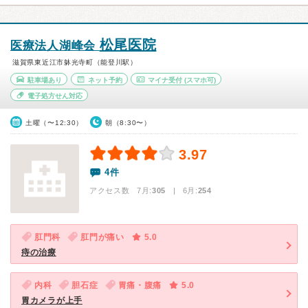
松尾医院
医療法人湖峰会
滋賀県東近江市躰光寺町（能登川駅）
駐車場あり
ネット予約
マイナ受付
(スマホ可)
電子処方せん対応
土曜（〜12:30）
朝（8:30〜）
3.97
4件
アクセス数 7月:
305
| 6月:
254
肛門科
肛門が痛い
5.0
痔の治療
内科
胆石症
胃痛・腹痛
5.0
胃カメラが上手