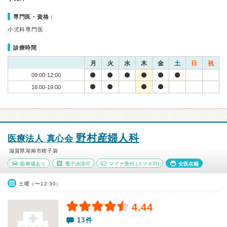
専門医・資格：
小児科専門医
診療時間
月
火
水
木
金
土
日
祝
09:00-12:00
16:00-19:00
野村産婦人科
医療法人 真心会
滋賀県湖南市柑子袋
駐車場あり
電子決済可
マイナ受付
(スマホ可)
女医在籍
土曜（〜12:30）
4.44
13件