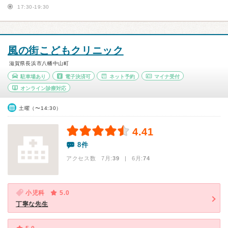
17:30-19:30
風の街こどもクリニック
滋賀県長浜市八幡中山町
駐車場あり
電子決済可
ネット予約
マイナ受付
オンライン診療対応
土曜（〜14:30）
4.41
8件
アクセス数 7月:
39
| 6月:
74
小児科
5.0
丁寧な先生