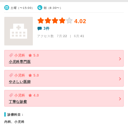
土曜（〜15:00）
朝（8:30〜）
4.02
3件
アクセス数 7月:
22
| 6月:
41
小児科
5.0
小児科専門医
小児科
5.0
やさしい医師
小児科
4.0
丁寧な診察
診療科目：
内科、小児科