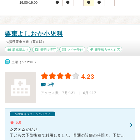
16:00-19:00
栗東よしおか小児科
滋賀県栗東市綣（栗東駅）
駐車場あり
電子決済可
マイナ受付
電子処方せん対応
土曜（〜12:00）
4.23
5件
アクセス数 7月:
121
| 6月:
117
四種混合ワクチンの口コミ
5.0
システムがいい
子どもの予防接種で利用しました。普通の診療の時間と、予防接種の時間が分けて設けられており、入り口入って二手に待合室もわかれていました。まだ予防接種だけでしか利用していませんが、体重を測れますよと声をか