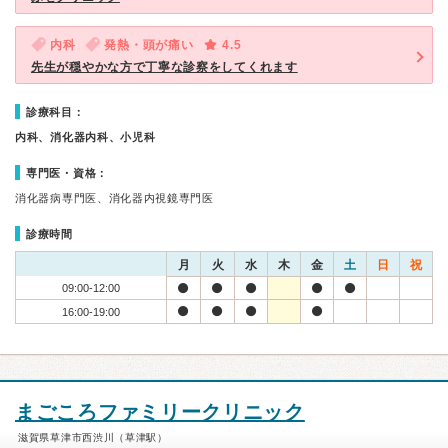
内科
発熱・頭が痛い
4.5
先生が穏やかな方で丁寧な診察をしてくれます
診療科目：
内科、消化器内科、小児科
専門医・資格：
消化器病専門医、消化器内視鏡専門医
診療時間
月
火
水
木
金
土
日
祝
09:00-12:00
16:00-19:00
まごころファミリークリニック
滋賀県草津市西渋川（草津駅）