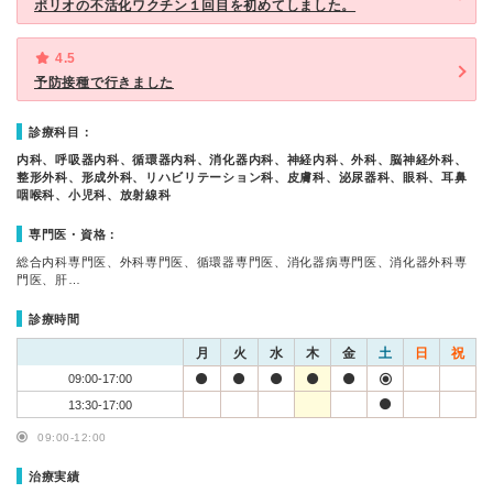
ポリオの不活化ワクチン１回目を初めてしました。
4.5
予防接種で行きました
診療科目：
内科、呼吸器内科、循環器内科、消化器内科、神経内科、外科、脳神経外科、
整形外科、形成外科、リハビリテーション科、皮膚科、泌尿器科、眼科、耳鼻
咽喉科、小児科、放射線科
専門医・資格：
総合内科専門医、外科専門医、循環器専門医、消化器病専門医、消化器外科専
門医、肝…
診療時間
月
火
水
木
金
土
日
祝
09:00-17:00
13:30-17:00
09:00-12:00
治療実績