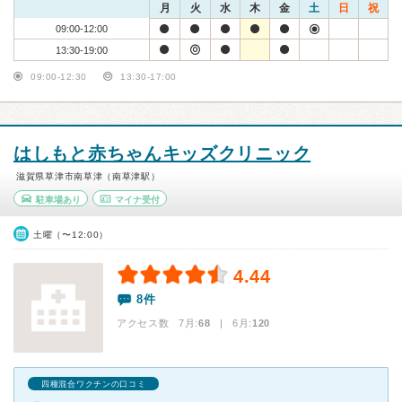
月
火
水
木
金
土
日
祝
09:00-12:00
13:30-19:00
09:00-12:30
13:30-17:00
はしもと赤ちゃんキッズクリニック
滋賀県草津市南草津（南草津駅）
駐車場あり
マイナ受付
土曜（〜12:00）
4.44
8件
アクセス数 7月:
68
| 6月:
120
四種混合ワクチンの口コミ