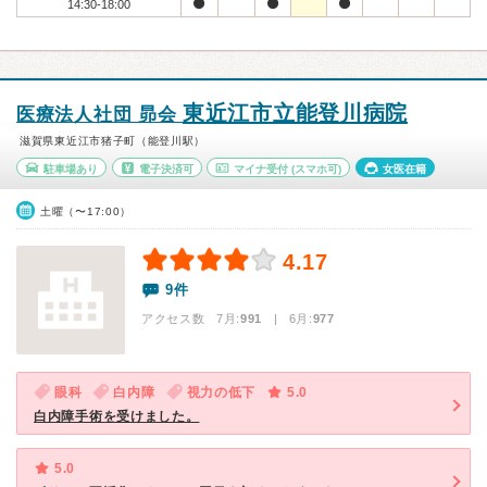
14:30-18:00
東近江市立能登川病院
医療法人社団 昴会
滋賀県東近江市猪子町（能登川駅）
駐車場あり
電子決済可
マイナ受付
(スマホ可)
女医在籍
土曜（〜17:00）
4.17
9件
アクセス数 7月:
991
| 6月:
977
眼科
白内障
視力の低下
5.0
白内障手術を受けました。
5.0