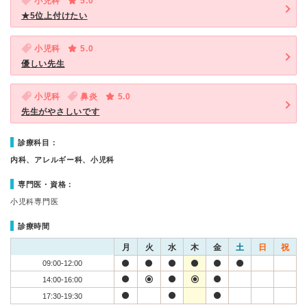
小児科
5.0
★5位上付けたい
小児科
5.0
優しい先生
小児科
鼻炎
5.0
先生がやさしいです
診療科目：
内科、アレルギー科、小児科
専門医・資格：
小児科専門医
診療時間
月
火
水
木
金
土
日
祝
09:00-12:00
14:00-16:00
17:30-19:30