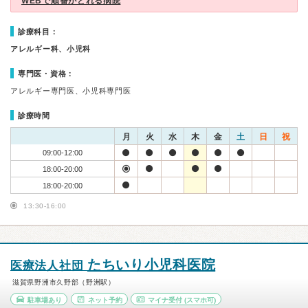
WEBで順番がとれる病院
診療科目：
アレルギー科、小児科
専門医・資格：
アレルギー専門医、小児科専門医
診療時間
月
火
水
木
金
土
日
祝
09:00-12:00
18:00-20:00
18:00-20:00
13:30-16:00
たちいり小児科医院
医療法人社団
滋賀県野洲市久野部（野洲駅）
駐車場あり
ネット予約
マイナ受付
(スマホ可)