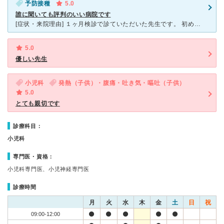
予防接種
5.0
誰に聞いても評判のいい病院です
[症状・来院理由] １ヶ月検診で診ていただいた先生です。 初めての予防接種は他の病院で済ませたのですが周囲のママさんの評判があまりにも良いし、自宅からも近いので、こちらに変更しました。 [医師の
5.0
優しい先生
小児科
発熱（子供）・腹痛・吐き気・嘔吐（子供）
5.0
とても親切です
診療科目：
小児科
専門医・資格：
小児科専門医、小児神経専門医
診療時間
月
火
水
木
金
土
日
祝
09:00-12:00