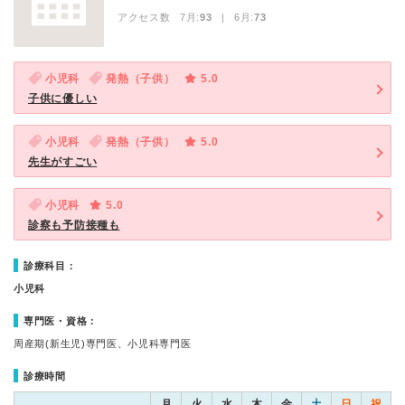
アクセス数 7月:
93
| 6月:
73
小児科
発熱（子供）
5.0
子供に優しい
小児科
発熱（子供）
5.0
先生がすごい
小児科
5.0
診察も予防接種も
診療科目：
小児科
専門医・資格：
周産期(新生児)専門医、小児科専門医
診療時間
月
火
水
木
金
土
日
祝