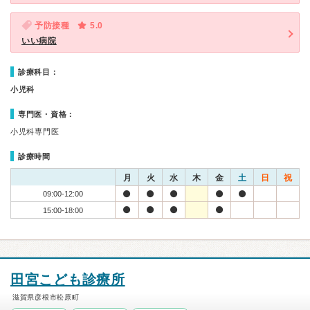
予防接種
5.0
いい病院
診療科目：
小児科
専門医・資格：
小児科専門医
診療時間
月
火
水
木
金
土
日
祝
09:00-12:00
15:00-18:00
田宮こども診療所
滋賀県彦根市松原町