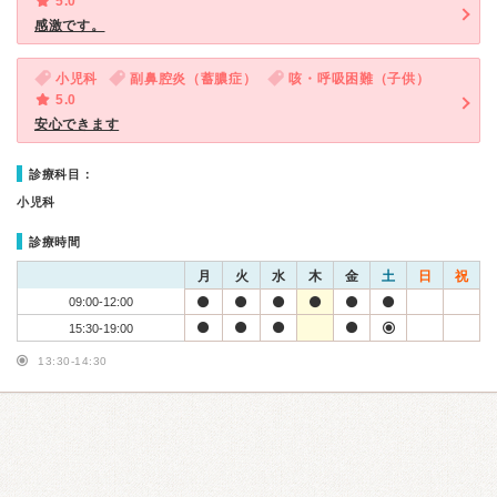
5.0
感激です。
小児科
副鼻腔炎（蓄膿症）
咳・呼吸困難（子供）
5.0
安心できます
診療科目：
小児科
診療時間
月
火
水
木
金
土
日
祝
09:00-12:00
15:30-19:00
13:30-14:30