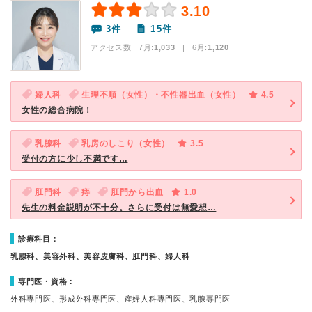
3.10
3件
15件
アクセス数 7月:
1,033
| 6月:
1,120
婦人科
生理不順（女性）・不性器出血（女性）
4.5
女性の総合病院！
乳腺科
乳房のしこり（女性）
3.5
受付の方に少し不満です…
肛門科
痔
肛門から出血
1.0
先生の料金説明が不十分。さらに受付は無愛想…
診療科目：
乳腺科、美容外科、美容皮膚科、肛門科、婦人科
専門医・資格：
外科専門医、形成外科専門医、産婦人科専門医、乳腺専門医