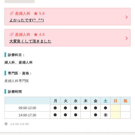
産婦人科
5.0
よかったです(^_^*)
産婦人科
4.5
大変良くして頂きました
診療科目：
婦人科、産婦人科
専門医・資格：
産婦人科専門医
診療時間
月
火
水
木
金
土
日
祝
09:00-12:00
14:00-17:30
14:00-16:00