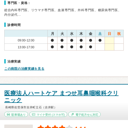
専門医・資格：
総合内科専門医、リウマチ専門医、血液専門医、外科専門医、糖尿病専門医、
内分泌代…
診療時間
月
火
水
木
金
土
日
祝
09:00-12:00
13:00-17:00
治療実績
この病院の治療実績を見る
医療法人ハートケア まつせ耳鼻咽喉科クリ
ニック
長崎県佐世保市吉井町立石（吉井駅）
駐車場あり
マイナ受付
(スマホ可)
電子処方せん対応