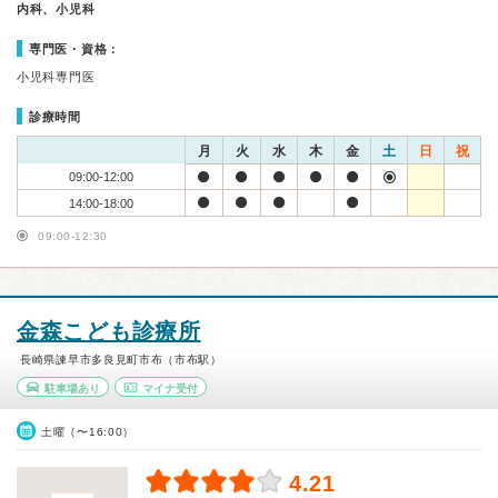
内科、小児科
専門医・資格：
小児科専門医
診療時間
月
火
水
木
金
土
日
祝
09:00-12:00
14:00-18:00
09:00-12:30
金森こども診療所
長崎県諫早市多良見町市布（市布駅）
駐車場あり
マイナ受付
土曜（〜16:00）
4.21