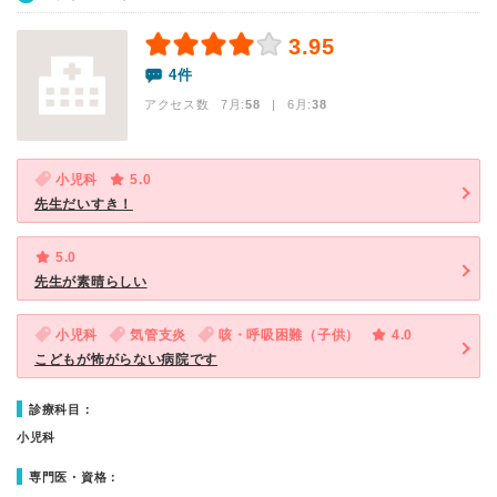
3.95
4件
アクセス数 7月:
58
| 6月:
38
小児科
5.0
先生だいすき！
5.0
先生が素晴らしい
小児科
気管支炎
咳・呼吸困難（子供）
4.0
こどもが怖がらない病院です
診療科目：
小児科
専門医・資格：