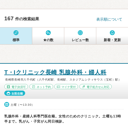
167
件の検索結果
表示順について
標準
★の数
レビュー数
新着・更新
T・Iクリニック長崎 乳腺外科・婦人科
長崎県長崎市八千代町（八千代町駅、長崎駅、スタジアムシティサウス（宝町）駅）
電子決済可
ネット予約
マイナ受付
電子処方せん対応
女医在籍
土曜（〜13:30）
乳腺外科・産婦人科専門医在籍。女性のためのクリニック。土曜も13時
半まで。乳がん・子宮がん同日検診。