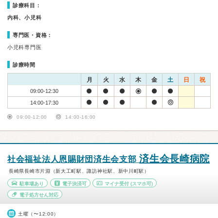
診療科目：
内科、小児科
専門医・資格：
小児科専門医
診療時間
月
火
水
木
金
土
日
祝
09:00-12:30
14:00-17:30
09:00-12:00
14:00-16:00
済生会長崎病院
社会福祉法人恩賜財団済生会支部
長崎県長崎市片淵（新大工町駅、諏訪神社駅、新中川町駅）
駐車場あり
電子決済可
マイナ受付
(スマホ可)
電子処方せん対応
土曜（〜12:00）