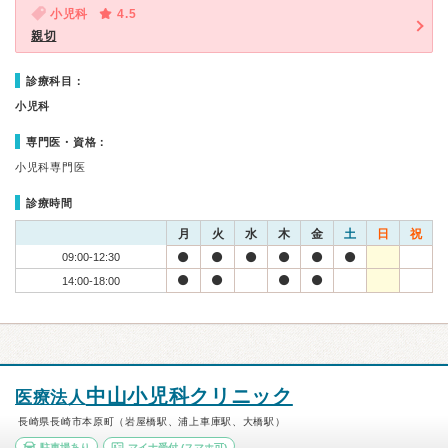
小児科
4.5
親切
診療科目：
小児科
専門医・資格：
小児科専門医
診療時間
月
火
水
木
金
土
日
祝
09:00-12:30
14:00-18:00
中山小児科クリニック
医療法人
長崎県長崎市本原町（岩屋橋駅、浦上車庫駅、大橋駅）
駐車場あり
マイナ受付
(スマホ可)