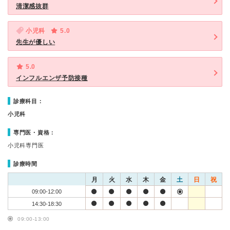
清潔感抜群
小児科
5.0
先生が優しい
5.0
インフルエンザ予防接種
診療科目：
小児科
専門医・資格：
小児科専門医
診療時間
月
火
水
木
金
土
日
祝
09:00-12:00
14:30-18:30
09:00-13:00