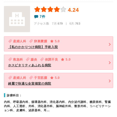
4.24
7件
アクセス数 7月:
679
| 6月:
763
産婦人科
卵巣嚢腫
5.0
【私のかかりつけ病院】手術入院
救急科
腸炎
体調不良
5.0
ホスピタリティあふれる病院
産婦人科
子宮筋腫
5.0
綺麗で快適な全室個室の病院
診療科目：
内科、呼吸器内科、循環器内科、消化器内科、内分泌代謝科、糖尿病科、腎臓
内科、人工透析、外科、消化器外科、脳神経外科、整形外科、リハビリテーシ
ョン科、皮膚科、泌尿器科、耳…