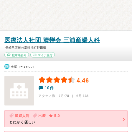
医療法人社団 清巒会 三浦産婦人科
長崎県西彼杵郡時津町野田郷
駐車場あり
マイナ受付
土曜（〜15:00）
4.46
10件
アクセス数 7月:
78
| 6月:
133
産婦人科
出産
5.0
とにかく優しい