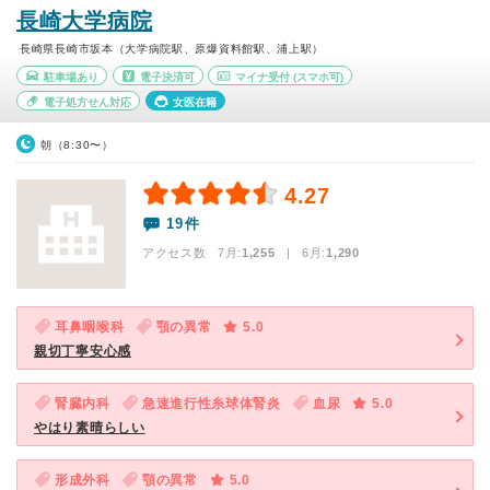
長崎大学病院
長崎県長崎市坂本（大学病院駅、原爆資料館駅、浦上駅）
駐車場あり
電子決済可
マイナ受付
(スマホ可)
電子処方せん対応
女医在籍
朝（8:30〜）
4.27
19件
アクセス数 7月:
1,255
| 6月:
1,290
耳鼻咽喉科
顎の異常
5.0
親切丁寧安心感
腎臓内科
急速進行性糸球体腎炎
血尿
5.0
やはり素晴らしい
形成外科
顎の異常
5.0