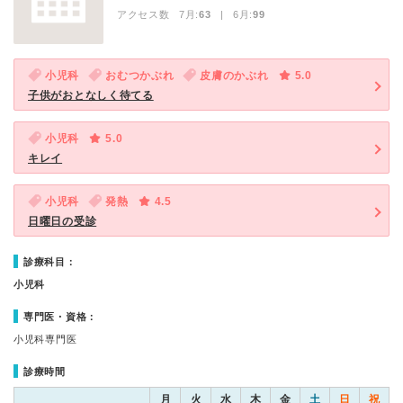
アクセス数 7月:
63
| 6月:
99
小児科
おむつかぶれ
皮膚のかぶれ
5.0
子供がおとなしく待てる
小児科
5.0
キレイ
小児科
発熱
4.5
日曜日の受診
診療科目：
小児科
専門医・資格：
小児科専門医
診療時間
月
火
水
木
金
土
日
祝