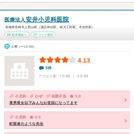
安井小児科医院
医療法人
長崎県長崎市上西山町（諏訪神社駅、新大工町駅、市役所駅）
駐車場あり
マイナ受付
土曜（〜12:30）
4.13
5件
アクセス数 7月:
92
| 6月:
53
小児科
かぜ
体調不良
5.0
長男長女以下みんなお世話になってます
小児科
4.5
町医者のような先生