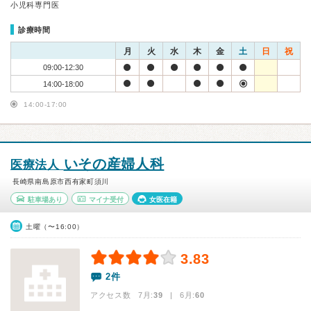
小児科専門医
診療時間
月
火
水
木
金
土
日
祝
09:00-12:30
14:00-18:00
14:00-17:00
いその産婦人科
医療法人
長崎県南島原市西有家町須川
駐車場あり
マイナ受付
女医在籍
土曜（〜16:00）
3.83
2件
アクセス数 7月:
39
| 6月:
60