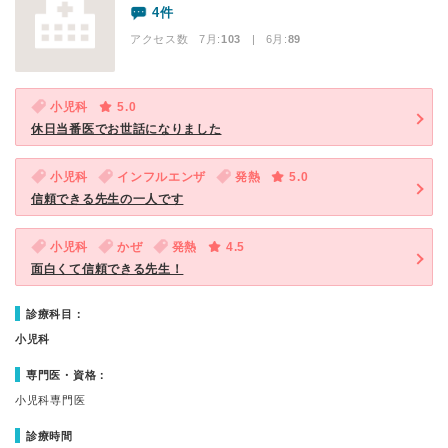
4件
アクセス数 7月:
103
| 6月:
89
小児科
5.0
休日当番医でお世話になりました
小児科
インフルエンザ
発熱
5.0
信頼できる先生の一人です
小児科
かぜ
発熱
4.5
面白くて信頼できる先生！
診療科目：
小児科
専門医・資格：
小児科専門医
診療時間