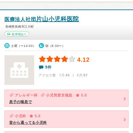
片山小児科医院
医療法人社団
長崎県長崎市江川町
駐車場あり
土曜（〜14:00）
朝（8:30〜）
4.12
9件
アクセス数 7月:
43
| 6月:
57
アレルギー科
小児気管支喘息
5.0
息子の喘息で
小児科
5.0
昔から通ってる小児科