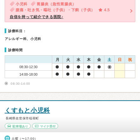
小児科
胃腸炎（急性胃腸炎）
腹痛・吐き気・嘔吐（子供）・下痢（子供）
4.5
自信を持って紹介できる医院♪
診療科目：
アレルギー科、小児科
診療時間
月
火
水
木
金
土
日
祝
08:30-12:30
14:00-18:00
08:30-14:00
くすもと小児科
長崎県佐世保市稲荷町
駐車場あり
マイナ受付
土曜（〜17:00）