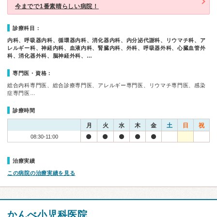
今までで1番素晴らしい病院！
診療科目：
内科、呼吸器内科、循環器内科、消化器内科、内分泌代謝科、リウマチ科、ア
レルギー科、神経内科、血液内科、腎臓内科、外科、呼吸器外科、心臓血管外
科、消化器外科、脳神経外科、…
専門医・資格：
総合内科専門医、総合診療専門医、アレルギー専門医、リウマチ専門医、感染
症専門医…
診療時間
月
火
水
木
金
土
日
祝
08:30-11:00
治療実績
この病院の治療実績を見る
かんべ小児科医院