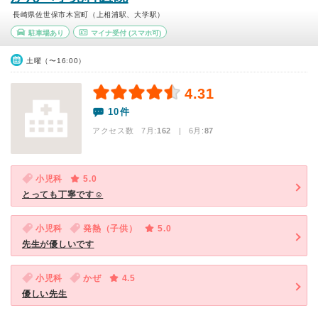
長崎県佐世保市木宮町（上相浦駅、大学駅）
駐車場あり
マイナ受付
(スマホ可)
土曜（〜16:00）
4.31
10件
アクセス数 7月:
162
| 6月:
87
小児科
5.0
とっても丁寧です☺︎
小児科
発熱（子供）
5.0
先生が優しいです
小児科
かぜ
4.5
優しい先生