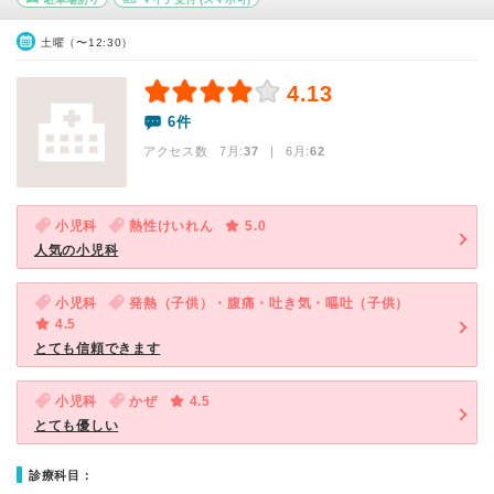
土曜（〜12:30）
4.13
6件
アクセス数 7月:
37
| 6月:
62
小児科
熱性けいれん
5.0
人気の小児科
小児科
発熱（子供）・腹痛・吐き気・嘔吐（子供）
4.5
とても信頼できます
小児科
かぜ
4.5
とても優しい
診療科目：