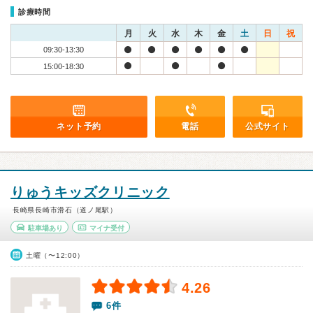
診療時間
月
火
水
木
金
土
日
祝
09:30-13:30
15:00-18:30
ネット予約
電話
公式サイト
りゅうキッズクリニック
長崎県長崎市滑石（道ノ尾駅）
駐車場あり
マイナ受付
土曜（〜12:00）
4.26
6件