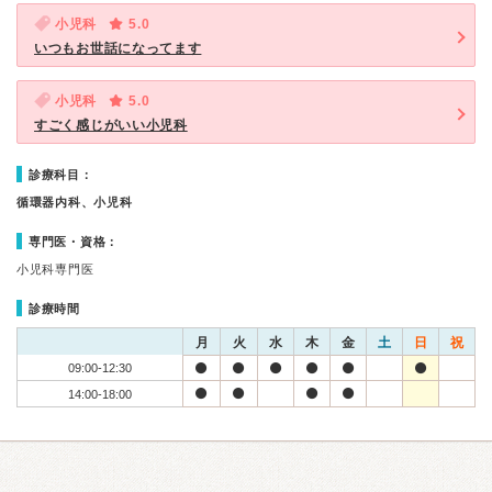
小児科
5.0
いつもお世話になってます
小児科
5.0
すごく感じがいい小児科
診療科目：
循環器内科、小児科
専門医・資格：
小児科専門医
診療時間
月
火
水
木
金
土
日
祝
09:00-12:30
14:00-18:00