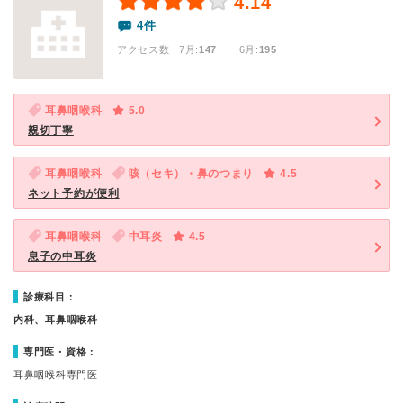
4.14
4件
アクセス数 7月:
147
| 6月:
195
耳鼻咽喉科
5.0
親切丁寧
耳鼻咽喉科
咳（セキ）・鼻のつまり
4.5
ネット予約が便利
耳鼻咽喉科
中耳炎
4.5
息子の中耳炎
診療科目：
内科、耳鼻咽喉科
専門医・資格：
耳鼻咽喉科専門医