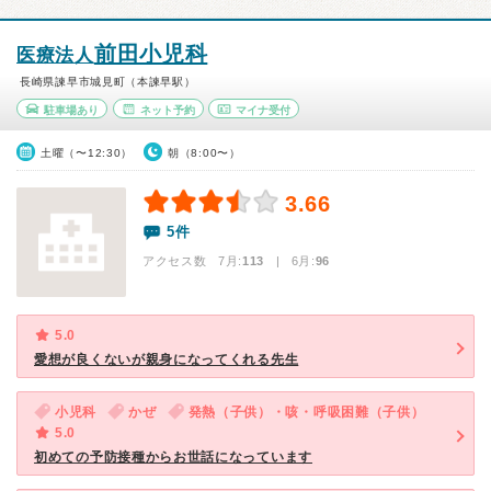
前田小児科
医療法人
長崎県諫早市城見町（本諫早駅）
駐車場あり
ネット予約
マイナ受付
土曜（〜12:30）
朝（8:00〜）
3.66
5件
アクセス数 7月:
113
| 6月:
96
5.0
愛想が良くないが親身になってくれる先生
小児科
かぜ
発熱（子供）・咳・呼吸困難（子供）
5.0
初めての予防接種からお世話になっています