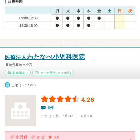
診療時間
月
火
水
木
金
土
日
祝
09:00-12:30
14:30-18:00
わたなべ小児科医院
医療法人
長崎県長崎市滑石
駐車場あり
マイナ受付
(スマホ可)
土曜（〜17:00）
4.26
6件
アクセス数 7月:
32
| 6月:
18
小児科
かぜ
5.0