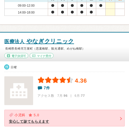
09:00-12:00
14:00-18:00
やなぎクリニック
医療法人
長崎県長崎市万屋町（思案橋駅、観光通駅、めがね橋駅）
電子決済可
マイナ受付
日曜
4.36
7件
アクセス数 7月:
96
| 6月:
77
小児科
5.0
安心して診てもらえます