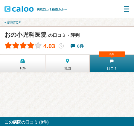
« 病院TOP
おの小児科医院
の口コミ・評判
4.03
8件
？
8件
TOP
地図
口コミ
この病院の口コミ (8件)