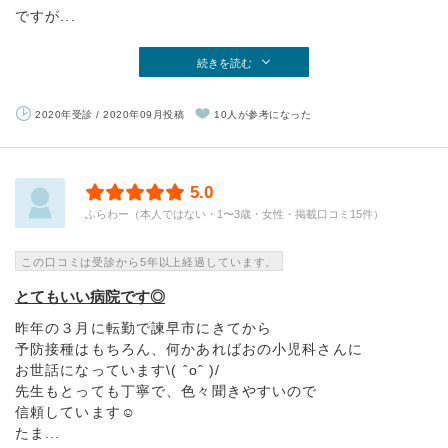
ですが...
続きを読む
2020年受診 / 2020年09月投稿
10人が参考になった
5.0
ふらわー（本人ではない・1〜3歳・女性・掲載口コミ15件）
この口コミは受診から5年以上経過しています。
とてもいい病院です◎
昨年の３月に転勤で諫早市にきてから
予防接種はもちろん、何かあればおの小児科さんに
お世話になっています\( ˆoˆ )/
先生もとっても丁寧で、色々聞きやすいので
信頼しています☺︎
たま...