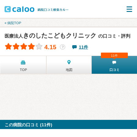
« 病院TOP
きのしたこどもクリニック
医療法人
の口コミ・評判
4.15
11件
？
11件
TOP
地図
口コミ
この病院の口コミ (11件)