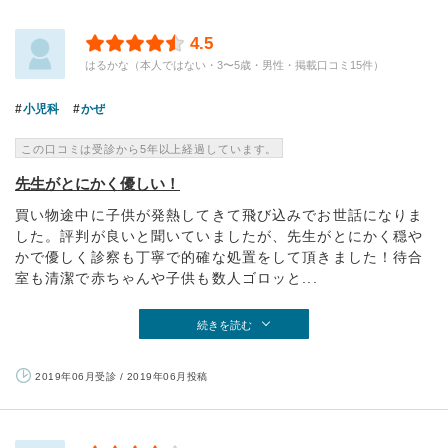
4.5
はるかな（本人ではない・3〜5歳・男性・掲載口コミ15件）
小児科
かぜ
この口コミは受診から5年以上経過しています。
先生がとにかく優しい！
買い物途中に子供が発熱してきて飛び込みでお世話になりま
した。評判が良いと聞いていましたが、先生がとにかく穏や
かで優しく診察も丁寧で的確な処置をして頂きました！待合
室も清潔で赤ちゃんや子供も数人ゴロッと...
続きを読む
2019年06月受診 / 2019年06月投稿