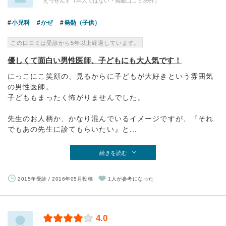
えっせんす（本人ではない・掲載口コミ39件）
小児科
かぜ
発熱（子供）
この口コミは受診から5年以上経過しています。
優しくて面白い男性医師、子どもにも大人気です！
にっこにこ笑顔の、見るからに子どもが大好きという雰囲気
の男性医師。
子どももまったく怖がりませんでした。
先生のお人柄か、かなり混んでいるイメージですが、『それ
でもあの先生に診てもらいたい』と...
続きを読む
2015年受診 / 2016年05月投稿
1人が参考になった
4.0