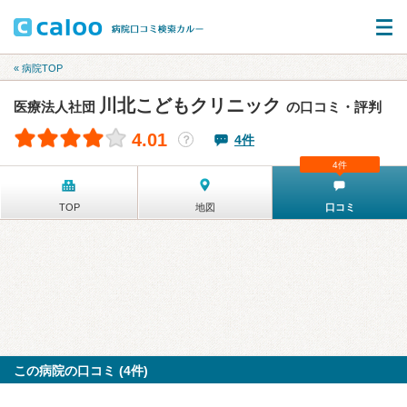
« 病院TOP
川北こどもクリニック
医療法人社団
の口コミ・評判
4.01
4件
？
4件
TOP
地図
口コミ
この病院の口コミ (4件)