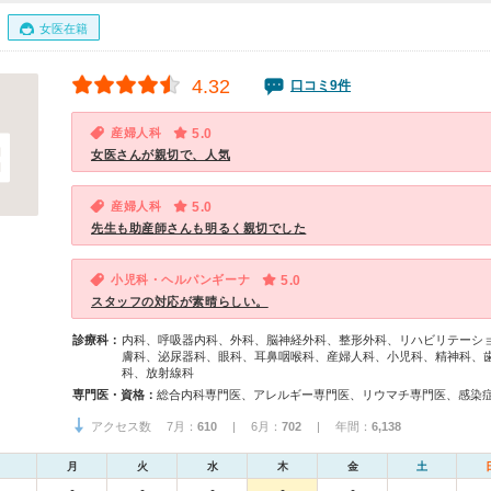
女医在籍
4.32
口コミ9件
産婦人科
5.0
女医さんが親切で、人気
産婦人科
5.0
先生も助産師さんも明るく親切でした
小児科・ヘルパンギーナ
5.0
スタッフの対応が素晴らしい。
診療科：
内科、呼吸器内科、外科、脳神経外科、整形外科、リハビリテーシ
膚科、泌尿器科、眼科、耳鼻咽喉科、産婦人科、小児科、精神科、
科、放射線科
専門医・資格：
アクセス数 7月：
610
| 6月：
702
| 年間：
6,138
月
火
水
木
金
土