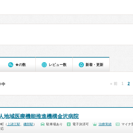
★の数
レビュー数
新着・更新
« 前
1
2
3件中
人地域医療機能推進機構金沢病院
沖町（
上諸江駅
、
磯部駅
）
駐車場あり
電子決済可
治療実績
マイナ受
対応