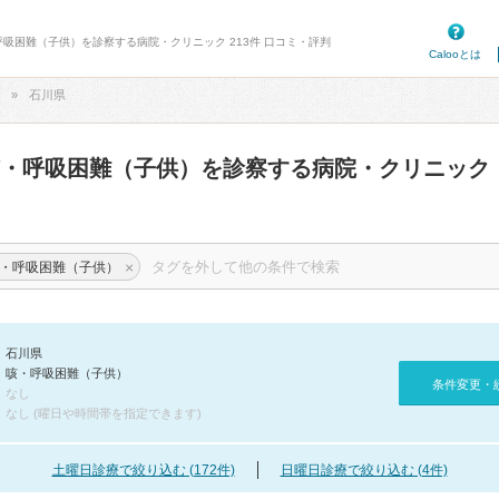
呼吸困難（子供）を診察する病院・クリニック 213件 口コミ・評判
Calooとは
石川県
咳・呼吸困難（子供）を診察する病院・クリニック
×
・呼吸困難（子供）
石川県
咳・呼吸困難（子供）
条件変更・
なし
なし (曜日や時間帯を指定できます)
土曜日診療で絞り込む (172件)
日曜日診療で絞り込む (4件)