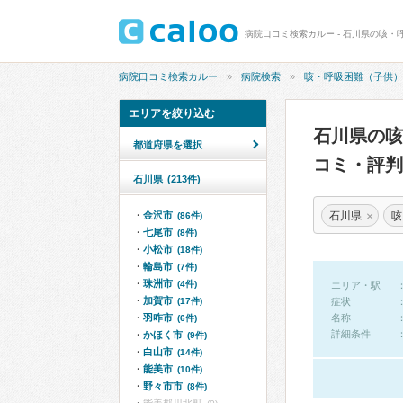
病院口コミ検索カルー - 石川県の咳・
病院口コミ検索カルー
病院検索
咳・呼吸困難（子供）
エリアを絞り込む
石川県の
都道府県を選択
コミ・評判
石川県
(213件)
×
石川県
咳
金沢市
(86件)
七尾市
(8件)
小松市
(18件)
輪島市
(7件)
珠洲市
(4件)
エリア・駅
加賀市
(17件)
症状
羽咋市
名称
(6件)
詳細条件
かほく市
(9件)
白山市
(14件)
能美市
(10件)
野々市市
(8件)