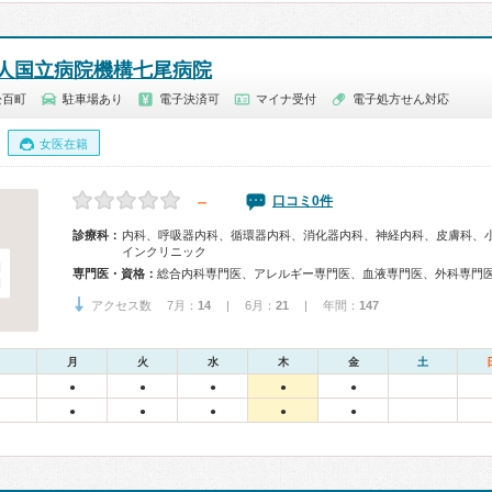
人国立病院機構七尾病院
松百町
駐車場あり
電子決済可
マイナ受付
電子処方せん対応
女医在籍
－
口コミ0件
診療科：
内科、呼吸器内科、循環器内科、消化器内科、神経内科、皮膚科、
インクリニック
専門医・資格：
アクセス数 7月：
14
| 6月：
21
| 年間：
147
月
火
水
木
金
土
●
●
●
●
●
●
●
●
●
●