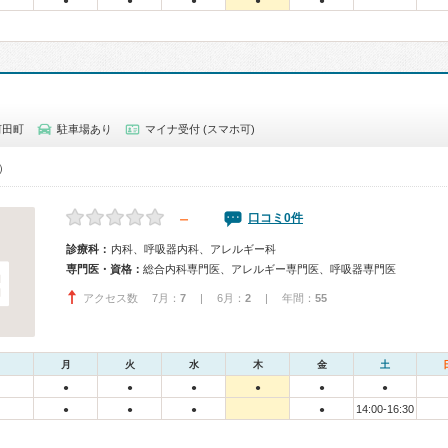
●
●
●
●
●
河田町
駐車場あり
マイナ受付 (スマホ可)
0）
－
口コミ0件
診療科：
内科、呼吸器内科、アレルギー科
専門医・資格：
総合内科専門医、アレルギー専門医、呼吸器専門医
アクセス数 7月：
7
| 6月：
2
| 年間：
55
月
火
水
木
金
土
●
●
●
●
●
●
14:00-16:30
●
●
●
●