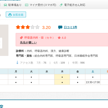
窪
駐車場あり
マイナ受付 (スマホ可)
電子処方せん対応
女医在籍
0）
3.20
口コミ1件
呼吸器内科・咳（セキ）
4.0
先生が優しい
診療科：
内科、呼吸器内科、漢方、健康診断
専門医・資格：
総合内科専門医、呼吸器専門医、日本睡眠学会専門医
アクセス数 7月：
76
| 6月：
109
| 年間：
996
月
火
水
木
金
土
●
●
●
●
●
13:30-17:00
●
●
●
●
院