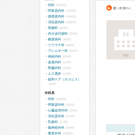
内科
(559件)
朝（8:30〜）
呼吸器内科
(105件)
循環器内科
(164件)
消化器内科
(188件)
胃腸科
(84件)
内分泌代謝科
(39件)
糖尿病科
(40件)
リウマチ科
(69件)
アレルギー科
(39件)
病院
神経内科
(59件)
血液内科
(12件)
腎臓内科
(34件)
人工透析
(12件)
緩和ケア（ホスピス）
(8件)
外科系
外科
(149件)
呼吸器外科
(13件)
心臓血管外科
(16件)
消化器外科
(27件)
乳腺科
(17件)
脳神経外科
(54件)
整形外科
(180件)