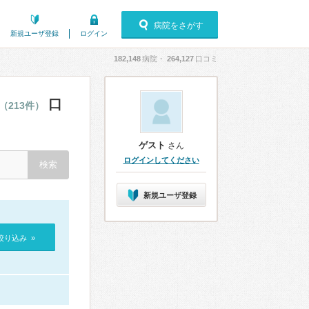
病院をさがす
新規ユーザ登録
ログイン
182,148
病院・
264,127
口コミ
口
（213件）
ゲスト
さん
ログインしてください
新規ユーザ登録
絞り込み »