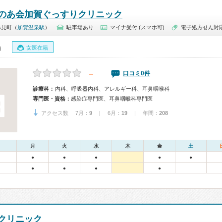
のあ会加賀ぐっすりクリニック
作見町（
加賀温泉駅
）
駐車場あり
マイナ受付 (スマホ可)
電子処方せん対
女医在籍
0）
－
口コミ0件
診療科：
内科、呼吸器内科、アレルギー科、耳鼻咽喉科
専門医・資格：
感染症専門医、耳鼻咽喉科専門医
アクセス数 7月：
9
| 6月：
19
| 年間：
208
月
火
水
木
金
土
●
●
●
●
●
●
●
●
●
クリニック