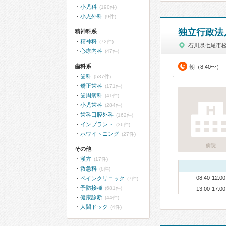
小児科
(190件)
小児外科
(9件)
独立行政法
精神科系
精神科
(72件)
石川県七尾市
心療内科
(47件)
歯科系
朝（8:40〜）
歯科
(537件)
矯正歯科
(171件)
歯周病科
(41件)
小児歯科
(284件)
歯科口腔外科
(162件)
インプラント
(36件)
ホワイトニング
(27件)
病院
その他
漢方
(17件)
救急科
(6件)
08:40-12:00
ペインクリニック
(7件)
予防接種
(681件)
13:00-17:00
健康診断
(44件)
人間ドック
(4件)