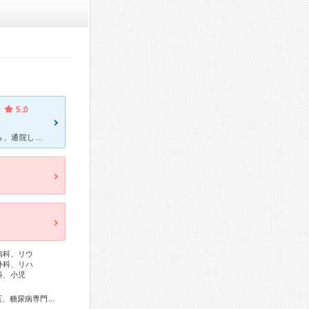
5.0
風邪で困っているときに親切な先生と看護婦さんの対応に感動してから、通院しています。すごく落ち着くし、話しやすい先生がいます。また、総合病院だからこそ、検査から的確な診断までスムーズです。 待ち時間も
病科、リウ
外科、リハ
科、小児
総合内科専門医、アレルギー専門医、血液専門医、外科専門医、糖尿病専門医、呼吸器専門医、気管支鏡専門医、循環器専門医、高血圧専門医、不整脈専門医、消化器病専門医、消化器外科専門医、肝臓専門医、消化器内視鏡専門医、泌尿器科専門医、腎臓専門医、透析専門医、脳血管内治療専門医、神経内科専門医、脳神経外科専門医、整形外科専門医、脊椎脊髄外科専門医、皮膚科専門医、眼科専門医、耳鼻咽喉科専門医、産婦人科専門医、生殖医療専門医、小児科専門医、麻酔科専門医、ペインクリニック専門医、細胞診専門医、超音波専門医、病理専門医、放射線科専門医、救急科専門医、がん治療認定医