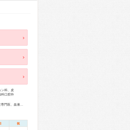
ョン科、皮
歯科口腔外
総合内科専門医、アレルギー専門医、リウマチ専門医、感染症専門医、血液専門医、外科専門医、糖尿病専門医、呼吸器専門医、気管支鏡専門医、循環器専門医、高血圧専門医、消化器病専門医、肝臓専門医、大腸肛門病専門医、消化器内視鏡専門医、泌尿器科専門医、腎臓専門医、透析専門医、整形外科専門医、リハビリテーション科専門医、皮膚科専門医、眼科専門医、耳鼻咽喉科専門医、産婦人科専門医、小児科専門医、麻酔科専門医、ペインクリニック専門医、がん治療認定医
日
祝