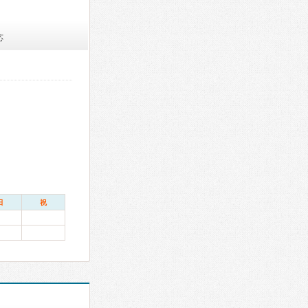
応
日
祝