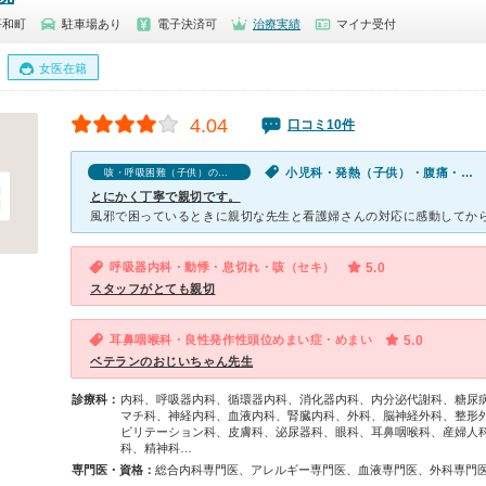
平和町
駐車場あり
電子決済可
治療実績
マイナ受付
女医在籍
4.04
口コミ10件
小児科・発熱（子供）・腹痛・吐き気・嘔吐（子供）・咳・呼吸困難（子供）・下痢（子供）
咳・呼吸困難（子供）の口コミ
とにかく丁寧で親切です。
呼吸器内科・動悸・息切れ・咳（セキ）
5.0
スタッフがとても親切
耳鼻咽喉科・良性発作性頭位めまい症・めまい
5.0
ベテランのおじいちゃん先生
診療科：
内科、呼吸器内科、循環器内科、消化器内科、内分泌代謝科、糖尿
マチ科、神経内科、血液内科、腎臓内科、外科、脳神経外科、整形
ビリテーション科、皮膚科、泌尿器科、眼科、耳鼻咽喉科、産婦人
科、精神科…
専門医・資格：