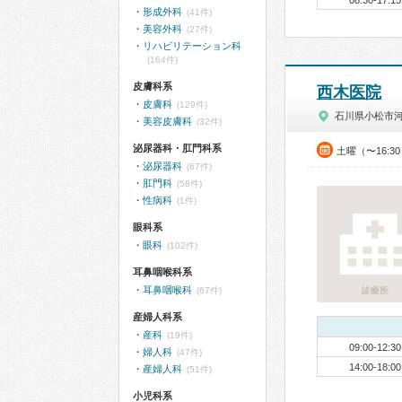
08:30-17:15
形成外科
(41件)
美容外科
(27件)
リハビリテーション科
(164件)
皮膚科系
西木医院
皮膚科
(129件)
石川県小松市
美容皮膚科
(32件)
泌尿器科・肛門科系
土曜（〜16:3
泌尿器科
(67件)
肛門科
(58件)
性病科
(1件)
眼科系
眼科
(102件)
耳鼻咽喉科系
耳鼻咽喉科
(67件)
診療所
産婦人科系
産科
(19件)
09:00-12:30
婦人科
(47件)
14:00-18:00
産婦人科
(51件)
小児科系