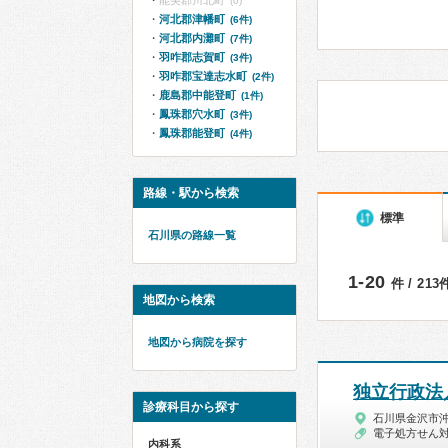
能美郡川北町
(0)
河北郡津幡町
(6件)
河北郡内灘町
(7件)
羽咋郡志賀町
(3件)
羽咋郡宝達志水町
(2件)
鹿島郡中能登町
(1件)
鳳珠郡穴水町
(3件)
鳳珠郡能登町
(4件)
路線・駅から検索
標準
石川県の路線一覧
1-20
件 / 21
地図から検索
地図から病院を探す
独立行政法
診療科目から探す
石川県金沢市
電子処方せん
内科系