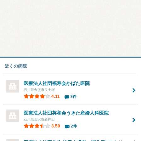
近くの病院
医療法人社団福寿会
かばた医院
石川県金沢市長土塀
4.11
3件
医療法人社団英和会
うきた産婦人科医院
石川県金沢市新神田
3.50
2件