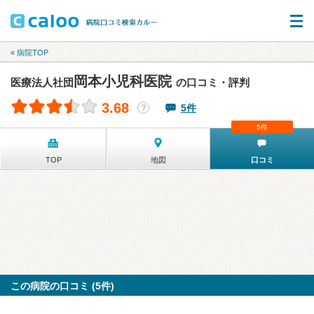
« 病院TOP
岡本小児科医院
医療法人社団
の口コミ・評判
3.68
5件
？
5件
TOP
地図
口コミ
この病院の口コミ (5件)