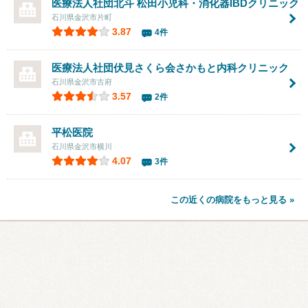
医療法人社団北斗
松田小児科・消化器IBDクリニック
石川県金沢市片町
3.87
4件
医療法人社団伏見さくら会さかもと内科クリニック
石川県金沢市古府
3.57
2件
平松医院
石川県金沢市横川
4.07
3件
この近くの病院をもっと見る »