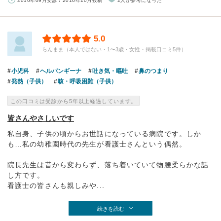
2016年09月受診 / 2016年10月投稿
2人が参考になった
5.0
らんまま（本人ではない・1〜3歳・女性・掲載口コミ5件）
小児科
ヘルパンギーナ
吐き気・嘔吐
鼻のつまり
発熱（子供）
咳・呼吸困難（子供）
この口コミは受診から5年以上経過しています。
皆さんやさしいです
私自身、子供の頃からお世話になっている病院です。しか
も…私の幼稚園時代の先生が看護士さんという偶然。
院長先生は昔から変わらず、落ち着いていて物腰柔らかな話
し方です。
看護士の皆さんも親しみや...
続きを読む