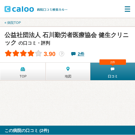
« 病院TOP
公益社団法人 石川勤労者医療協会 健生クリニ
ック
の口コミ・評判
3.90
2件
？
2件
TOP
地図
口コミ
この病院の口コミ (2件)