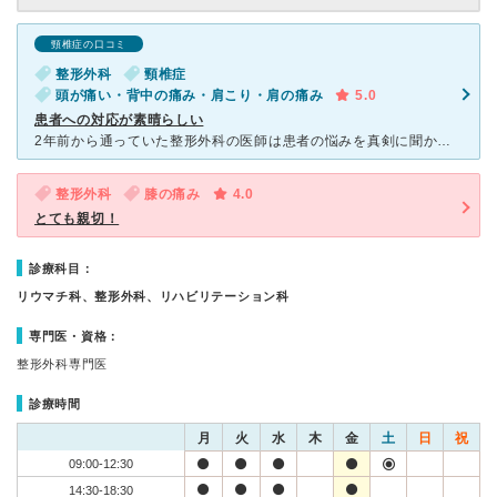
頸椎症の口コミ
整形外科
頸椎症
頭が痛い・背中の痛み・肩こり・肩の痛み
5.0
患者への対応が素晴らしい
2年前から通っていた整形外科の医師は患者の悩みを真剣に聞かず 面倒くさそうな話し方と適切な治療もなく困っていたところ このクリニックを知りました。 以前通っていたクリニックは近所で便利でした
整形外科
膝の痛み
4.0
とても親切！
診療科目：
リウマチ科、整形外科、リハビリテーション科
専門医・資格：
整形外科専門医
診療時間
月
火
水
木
金
土
日
祝
09:00-12:30
14:30-18:30