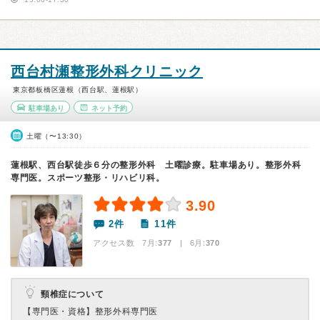
西台村瀬整形外科クリニック
東京都板橋区蓮根（西台駅、蓮根駅）
駐車場あり
ネット予約
土曜（〜13:30）
蓮根駅、西台駅徒歩６分の整形外科 土曜診療。駐車場あり。整形外科
専門医。スポーツ整形・リハビリ科。
3.90
2件
11件
アクセス数 7月:
377
| 6月:
370
頸椎症について
【専門医・資格】
整形外科専門医