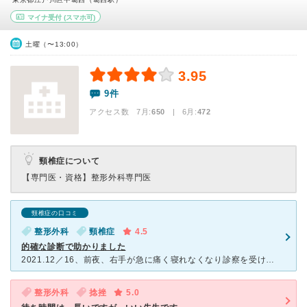
マイナ受付
(スマホ可)
土曜（〜13:00）
3.95
9件
アクセス数 7月:
650
| 6月:
472
頸椎症について
【専門医・資格】
整形外科専門医
頸椎症の口コミ
整形外科
頸椎症
4.5
的確な診断で助かりました
2021.12／16、前夜、右手が急に痛く寝れなくなり診察を受けました。手首が原因かと思ったら首の頚椎との事 レントゲンを撮って頂き丁寧に説明してもらい、納得しました、薬も良く効いてすぐ治りました
整形外科
捻挫
5.0