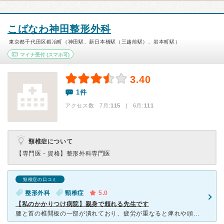
こばなわ神田整形外科
東京都千代田区鍛冶町（神田駅、新日本橋駅（三越前駅）、岩本町駅）
マイナ受付
(スマホ可)
3.40
1件
アクセス数 7月:
115
| 6月:
111
頸椎症について
【専門医・資格】
整形外科専門医
頸椎症の口コミ
整形外科
頸椎症
5.0
【私のかかりつけ病院】親身で頼れる先生です
腰と首の椎間板の一部が潰れており、疲労が重なると痺れや頭痛が頻繁に起きます。 痛みに対して患者の身になって理解を示してくださり、丁寧な診察と優しい対応に安心感のある先生です。 首と腰の牽引リハ