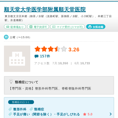
順天堂大学医学部附属順天堂医院
東京都文京区本郷（御茶ノ水駅（淡路町駅、新御茶ノ水駅、小川町駅）、本郷三丁目
駅、水道橋駅）
駐車場あり
電子決済可
マイナ受付
(スマホ可)
女医在籍
土曜（〜15:00）
3.26
157件
アクセス数 7月:
10,350
| 6月:
10,733
頸椎症について
【専門医・資格】
整形外科専門医、脊椎脊髄外科専門医
頸椎症の口コミ
整形外科
頸椎症
手足が痛い（関節を除く）・手足がしびれる
5.0