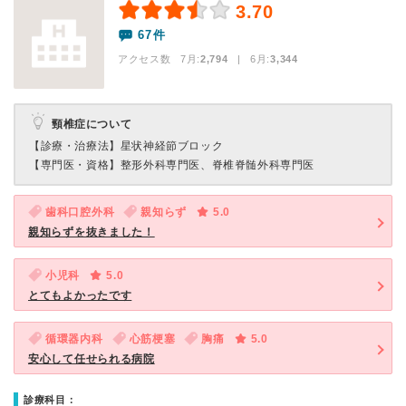
3.70
67件
アクセス数 7月:
2,794
| 6月:
3,344
頸椎症について
【診療・治療法】
星状神経節ブロック
【専門医・資格】
整形外科専門医、脊椎脊髄外科専門医
歯科口腔外科
親知らず
5.0
親知らずを抜きました！
小児科
5.0
とてもよかったです
循環器内科
心筋梗塞
胸痛
5.0
安心して任せられる病院
診療科目：