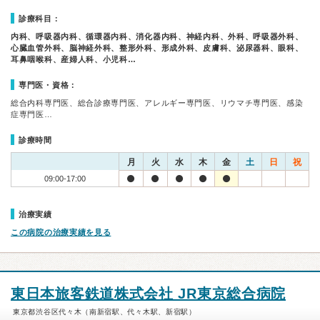
診療科目：
内科、呼吸器内科、循環器内科、消化器内科、神経内科、外科、呼吸器外科、
心臓血管外科、脳神経外科、整形外科、形成外科、皮膚科、泌尿器科、眼科、
耳鼻咽喉科、産婦人科、小児科…
専門医・資格：
総合内科専門医、総合診療専門医、アレルギー専門医、リウマチ専門医、感染
症専門医…
診療時間
月
火
水
木
金
土
日
祝
09:00-17:00
治療実績
この病院の治療実績を見る
東日本旅客鉄道株式会社 JR東京総合病院
東京都渋谷区代々木（南新宿駅、代々木駅、新宿駅）