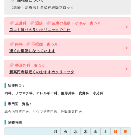
頸椎症について
【診療・治療法】
星状神経節ブロック
皮膚科
湿疹
皮膚の発疹・かゆみ
5.0
口コミ通りの良いクリニックでした
内科
不眠症
5.0
凄くお世話になっています
整形外科
5.0
新高円寺駅近くのおすすめクリニック
診療科目：
内科、リウマチ科、アレルギー科、整形外科、皮膚科、小児科
専門医・資格：
総合内科専門医、リウマチ専門医、呼吸器専門医
診療時間
月
火
水
木
金
土
日
祝