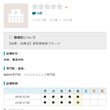
－
0件
アクセス数 7月:
15
| 6月:
31
頸椎症について
【診療・治療法】
星状神経節ブロック
診療科目：
内科、整形外科
専門医・資格：
麻酔科専門医、ペインクリニック専門医
診療時間
月
火
水
木
金
土
日
祝
09:00-12:30
14:00-17:30
15:00-17:30