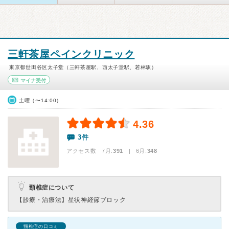
三軒茶屋ペインクリニック
東京都世田谷区太子堂（三軒茶屋駅、西太子堂駅、若林駅）
マイナ受付
土曜（〜14:00）
4.36
3件
アクセス数 7月:
391
| 6月:
348
頸椎症について
【診療・治療法】
星状神経節ブロック
頸椎症の口コミ