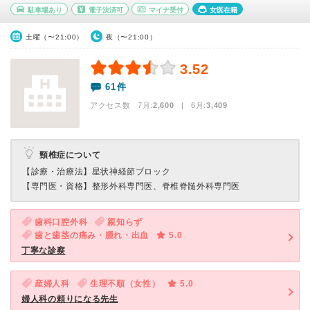
駐車場あり
電子決済可
マイナ受付
女医在籍
土曜（〜21:00）
夜（〜21:00）
3.52
61件
アクセス数 7月:
2,600
| 6月:
3,409
頸椎症について
【診療・治療法】
星状神経節ブロック
【専門医・資格】
整形外科専門医、脊椎脊髄外科専門医
歯科口腔外科
親知らず
歯と歯茎の痛み・腫れ・出血
5.0
丁寧な診察
産婦人科
生理不順（女性）
5.0
婦人科の頼りになる先生