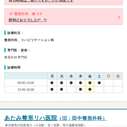
待ち時間は、長いですが、いい先生です
整形外科
5.0
評判どおりでした(^_^)
診療科目：
整形外科、リハビリテーション科
専門医・資格：
整形外科専門医
診療時間
月
火
水
木
金
土
日
祝
09:00-13:00
15:00-19:00
あたみ整形リハ医院
（旧：田中整形外科）
東京都荒川区西尾久（小台駅、宮ノ前駅、荒川遊園地前駅）