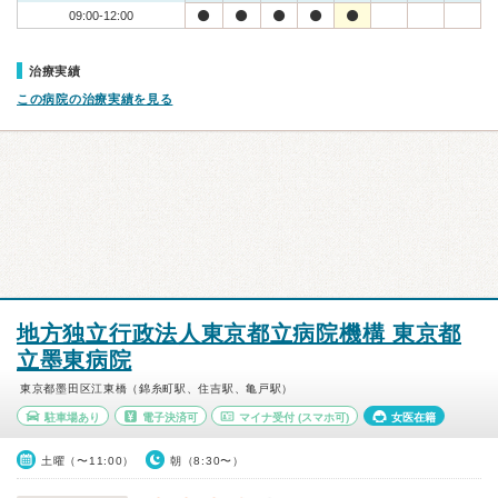
09:00-12:00
治療実績
この病院の治療実績を見る
地方独立行政法人東京都立病院機構 東京都
立墨東病院
東京都墨田区江東橋（錦糸町駅、住吉駅、亀戸駅）
駐車場あり
電子決済可
マイナ受付
(スマホ可)
女医在籍
土曜（〜11:00）
朝（8:30〜）