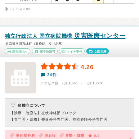
15:00-18:30
09:00-14:00
災害医療センター
独立行政法人 国立病院機構
東京都立川市緑町（高松駅、立川北駅）
駐車場あり
電子決済可
マイナ受付
女医在籍
4.26
24件
アクセス数 7月:
1,651
| 6月:
1,773
頸椎症について
【診療・治療法】
星状神経節ブロック
【専門医・資格】
整形外科専門医、脊椎脊髄外科専門医
消化器外科
胆石症
胃痛・腹痛
5.0