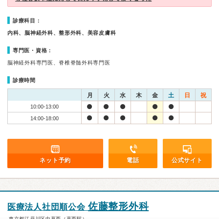
診療科目：
内科、脳神経外科、整形外科、美容皮膚科
専門医・資格：
脳神経外科専門医、脊椎脊髄外科専門医
診療時間
月
火
水
木
金
土
日
祝
10:00-13:00
14:00-18:00
ネット予約
電話
公式サイト
佐藤整形外科
医療法人社団順公会
東京都江戸川区中葛西（葛西駅）