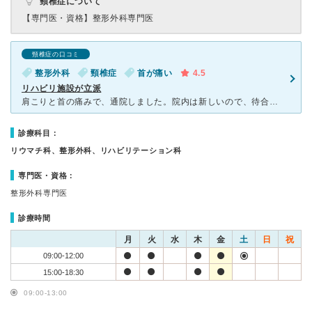
頸椎症について
【専門医・資格】
整形外科専門医
頸椎症の口コミ
整形外科
頸椎症
首が痛い
4.5
リハビリ施設が立派
肩こりと首の痛みで、通院しました。院内は新しいので、待合室、診療室ともキレイでした。脳外科のほうもみてもらおうとしたら、2週間に一度しか脳外科の先生が来ないとの事で、仕事の関係でどうしても時間がとれず
診療科目：
リウマチ科、整形外科、リハビリテーション科
専門医・資格：
整形外科専門医
診療時間
月
火
水
木
金
土
日
祝
09:00-12:00
15:00-18:30
09:00-13:00