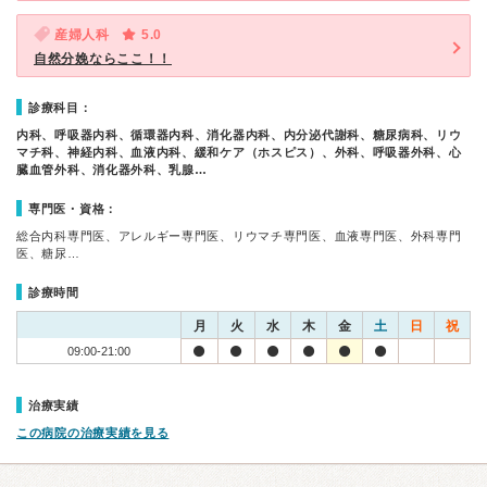
産婦人科
5.0
自然分娩ならここ！！
診療科目：
内科、呼吸器内科、循環器内科、消化器内科、内分泌代謝科、糖尿病科、リウ
マチ科、神経内科、血液内科、緩和ケア（ホスピス）、外科、呼吸器外科、心
臓血管外科、消化器外科、乳腺…
専門医・資格：
総合内科専門医、アレルギー専門医、リウマチ専門医、血液専門医、外科専門
医、糖尿…
診療時間
月
火
水
木
金
土
日
祝
09:00-21:00
治療実績
この病院の治療実績を見る