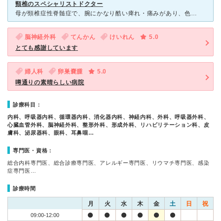
頸椎のスペシャリストドクター
母が頸椎症性脊髄症で、腕にかなり酷い痺れ・痛みがあり、色々な病院を渡り歩 いたのですが、本院での頸椎専門のドクターへご紹介いただく機会に恵まれ、 根治まで近い方法を追求するなら、手術をと勧められま
脳神経外科
てんかん
けいれん
5.0
とても感謝しています
婦人科
卵巣嚢腫
5.0
噂通りの素晴らしい病院
診療科目：
内科、呼吸器内科、循環器内科、消化器内科、神経内科、外科、呼吸器外科、
心臓血管外科、脳神経外科、整形外科、形成外科、リハビリテーション科、皮
膚科、泌尿器科、眼科、耳鼻咽…
専門医・資格：
総合内科専門医、総合診療専門医、アレルギー専門医、リウマチ専門医、感染
症専門医…
診療時間
月
火
水
木
金
土
日
祝
09:00-12:00