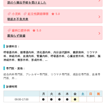
胆のう摘出手術を受けました
小児科
起立性調節障害
5.0
朝起き不良外来
歯科口腔外科
5.0
親知らず抜歯
診療科目：
呼吸器内科、循環器内科、消化器内科、内分泌代謝科、糖尿病科、リウマチ
科、神経内科、血液内科、腎臓内科、呼吸器外科、心臓血管外科、乳腺科、脳
神経外科、整形外科、形成外科、…
専門医・資格：
総合内科専門医、アレルギー専門医、リウマチ専門医、感染症専門医、血液専
門医、外…
診療時間
月
火
水
木
金
土
日
祝
09:00-17:00