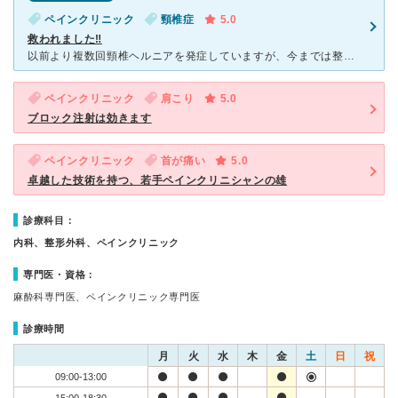
ペインクリニック
頸椎症
5.0
救われました‼️
以前より複数回頸椎ヘルニアを発症していますが、今までは整形外科を受診していました。今回整形外科で強い痛み止めを処方されましたが全く効果がなく、ペインクリニックを勧められ、ネット検索でたまたま職場近くに
ペインクリニック
肩こり
5.0
ブロック注射は効きます
ペインクリニック
首が痛い
5.0
卓越した技術を持つ、若手ペインクリニシャンの雄
診療科目：
内科、整形外科、ペインクリニック
専門医・資格：
麻酔科専門医、ペインクリニック専門医
診療時間
月
火
水
木
金
土
日
祝
09:00-13:00