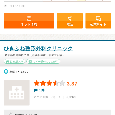
09:00-13:30
ネット予約
電話
公式サイト
ひきふね整形外科クリニック
東京都葛飾区四つ木（お花茶屋駅、京成立石駅）
駐車場あり
マイナ受付
(スマホ可)
土曜（〜13:00）
3.37
1件
アクセス数 7月:
57
| 6月:
69