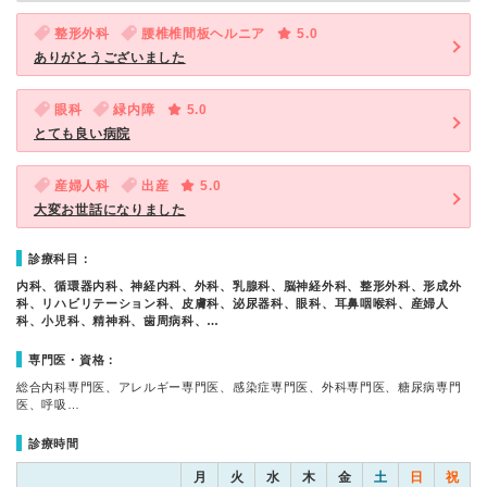
整形外科
腰椎椎間板ヘルニア
5.0
ありがとうございました
眼科
緑内障
5.0
とても良い病院
産婦人科
出産
5.0
大変お世話になりました
診療科目：
内科、循環器内科、神経内科、外科、乳腺科、脳神経外科、整形外科、形成外
科、リハビリテーション科、皮膚科、泌尿器科、眼科、耳鼻咽喉科、産婦人
科、小児科、精神科、歯周病科、…
専門医・資格：
総合内科専門医、アレルギー専門医、感染症専門医、外科専門医、糖尿病専門
医、呼吸…
診療時間
月
火
水
木
金
土
日
祝