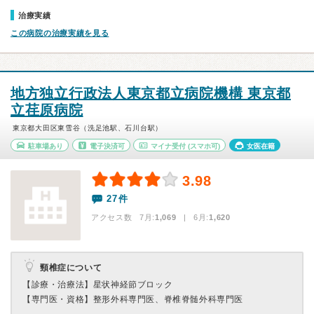
治療実績
この病院の治療実績を見る
地方独立行政法人東京都立病院機構 東京都
立荏原病院
東京都大田区東雪谷（洗足池駅、石川台駅）
駐車場あり
電子決済可
マイナ受付
(スマホ可)
女医在籍
3.98
27件
アクセス数 7月:
1,069
| 6月:
1,620
頸椎症について
【診療・治療法】
星状神経節ブロック
【専門医・資格】
整形外科専門医、脊椎脊髄外科専門医