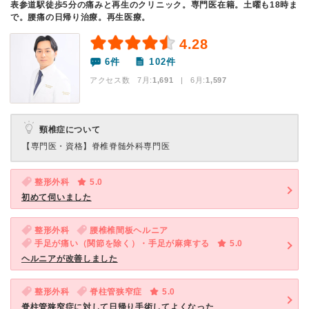
表参道駅徒歩5分の痛みと再生のクリニック。専門医在籍。土曜も18時ま
で。腰痛の日帰り治療。再生医療。
4.28
6件
102件
アクセス数 7月:
1,691
| 6月:
1,597
頸椎症について
【専門医・資格】
脊椎脊髄外科専門医
整形外科
5.0
初めて伺いました
整形外科
腰椎椎間板ヘルニア
手足が痛い（関節を除く）・手足が麻痺する
5.0
ヘルニアが改善しました
整形外科
脊柱管狭窄症
5.0
脊柱管狭窄症に対して日帰り手術してよくなった