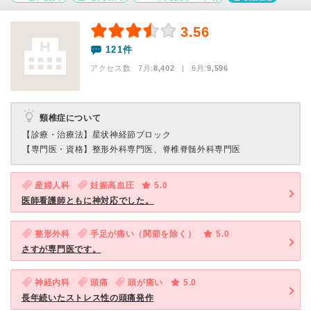
3.56
121件
アクセス数 7月:
8,402
| 6月:
9,596
頸椎症について
【診療・治療法】
星状神経節ブロック
【専門医・資格】
整形外科専門医、脊椎脊髄外科専門医
産婦人科
妊娠高血圧
5.0
医師看護師ともに神対応でした。
整形外科
手足が痛い（関節を除く）
5.0
さすが専門医です。
神経内科
頭痛
頭が痛い
5.0
長年続いたストレス性の頭痛発作