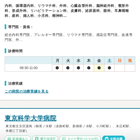
内科、循環器内科、リウマチ科、外科、心臓血管外科、脳神経外科、整形外
科、形成外科、リハビリテーション科、皮膚科、泌尿器科、眼科、耳鼻咽喉
科、産科、婦人科、小児科、精神科…
専門医・資格：
総合内科専門医、アレルギー専門医、リウマチ専門医、感染症専門医、血液専
門医、外…
診療時間
月
火
水
木
金
土
日
祝
08:30-11:00
治療実績
この病院の治療実績を見る
東京科学大学病院
東京都文京区湯島（御茶ノ水駅（淡路町駅、新御茶ノ水駅、小川町駅）、末広町駅、
本郷三丁目駅）
駐車場あり
電子決済可
マイナ受付
(スマホ可)
女医在籍