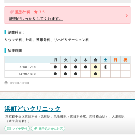
整形外科
3.5
説明がしっかりしてくれます。
診療科目：
リウマチ科、外科、整形外科、リハビリテーション科
診療時間
月
火
水
木
金
土
日
祝
09:00-12:00
14:30-18:00
09:00-13:00
浜町どいクリニック
東京都中央区東日本橋（浜町駅、馬喰町駅（東日本橋駅、馬喰横山駅）、人形町駅
（水天宮前駅））
マイナ受付
電子処方せん対応