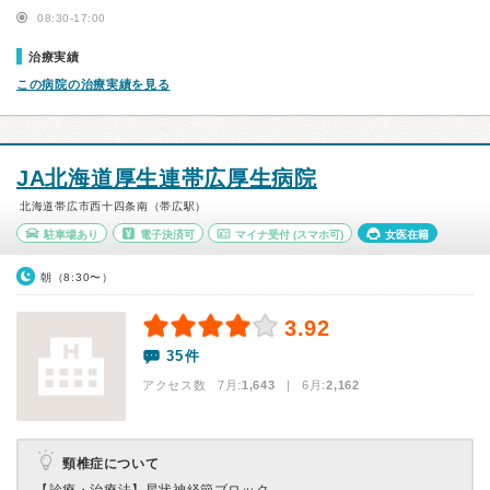
08:30-17:00
治療実績
この病院の治療実績を見る
JA北海道厚生連帯広厚生病院
北海道帯広市西十四条南（帯広駅）
駐車場あり
電子決済可
マイナ受付
(スマホ可)
女医在籍
朝（8:30〜）
3.92
35件
アクセス数 7月:
1,643
| 6月:
2,162
頸椎症について