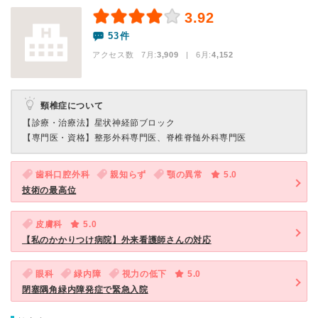
3.92
53件
アクセス数 7月:
3,909
| 6月:
4,152
頸椎症について
【診療・治療法】
星状神経節ブロック
【専門医・資格】
整形外科専門医、脊椎脊髄外科専門医
歯科口腔外科
親知らず
顎の異常
5.0
技術の最高位
皮膚科
5.0
【私のかかりつけ病院】外来看護師さんの対応
眼科
緑内障
視力の低下
5.0
閉塞隅角緑内障発症で緊急入院