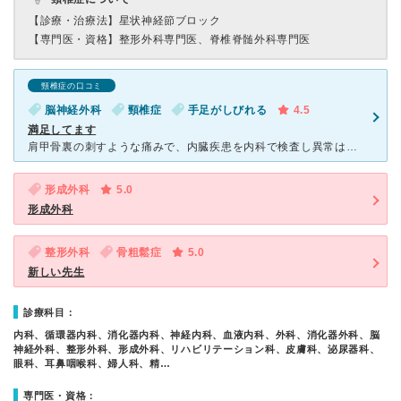
【診療・治療法】
星状神経節ブロック
【専門医・資格】
整形外科専門医、脊椎脊髄外科専門医
頸椎症の口コミ
脳神経外科
頸椎症
手足がしびれる
4.5
満足してます
肩甲骨裏の刺すような痛みで、内臓疾患を内科で検査し異常はなく、脳外科の磯部先生に受診しました。 内科からの紹介状のおかげでスムーズに、「この後のMRI検査で痛みの原因を探りましょう」と。 飛び
形成外科
5.0
形成外科
整形外科
骨粗鬆症
5.0
新しい先生
診療科目：
内科、循環器内科、消化器内科、神経内科、血液内科、外科、消化器外科、脳
神経外科、整形外科、形成外科、リハビリテーション科、皮膚科、泌尿器科、
眼科、耳鼻咽喉科、婦人科、精…
専門医・資格：