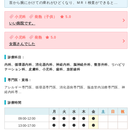
首から腕にかけての痺れがひどくなり、ＭＲＩ検査ができるところを探し、お見舞いなどでたびたび訪れたことがあるこちらの病院を選択。待合室は広めですので、外来患者は多いですが、立ち待ちするほどではありません
小児科
発熱（子供）
5.0
いい病院です。
小児科
発熱
5.0
女医さんでした
診療科目：
内科、循環器内科、消化器内科、神経内科、脳神経外科、整形外科、リハビリ
テーション科、皮膚科、小児科、歯科、放射線科
専門医・資格：
アレルギー専門医、循環器専門医、消化器病専門医、脳血管内治療専門医、神
経内科専…
診療時間
月
火
水
木
金
土
日
祝
09:00-12:00
13:00-17:00