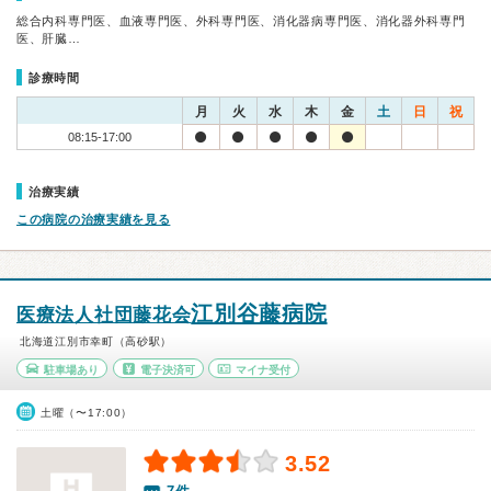
総合内科専門医、血液専門医、外科専門医、消化器病専門医、消化器外科専門
医、肝臓…
診療時間
月
火
水
木
金
土
日
祝
08:15-17:00
治療実績
この病院の治療実績を見る
江別谷藤病院
医療法人社団藤花会
北海道江別市幸町（高砂駅）
駐車場あり
電子決済可
マイナ受付
土曜（〜17:00）
3.52