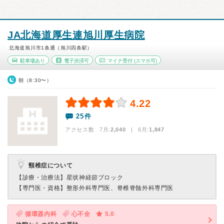
JA北海道厚生連旭川厚生病院
北海道旭川市1条通（旭川四条駅）
駐車場あり
電子決済可
マイナ受付
(スマホ可)
朝（8:30〜）
4.22
25件
アクセス数 7月:
2,040
| 6月:
1,847
頸椎症について
【診療・治療法】
星状神経節ブロック
【専門医・資格】
整形外科専門医、脊椎脊髄外科専門医
循環器内科
心不全
5.0