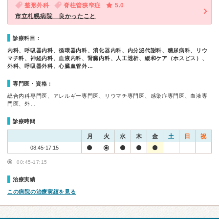
整形外科
脊柱管狭窄症
5.0
市立札幌病院 良かったこと
診療科目：
内科、呼吸器内科、循環器内科、消化器内科、内分泌代謝科、糖尿病科、リウ
マチ科、神経内科、血液内科、腎臓内科、人工透析、緩和ケア（ホスピス）、
外科、呼吸器外科、心臓血管外…
専門医・資格：
総合内科専門医、アレルギー専門医、リウマチ専門医、感染症専門医、血液専
門医、外…
診療時間
月
火
水
木
金
土
日
祝
08:45-17:15
00:45-17:15
治療実績
この病院の治療実績を見る