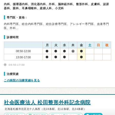
内科、循環器内科、消化器内科、外科、脳神経外科、整形外科、皮膚科、泌尿
器科、眼科、耳鼻咽喉科、産婦人科、小児科
専門医・資格：
内科専門医、総合内科専門医、総合診療専門医、アレルギー専門医、血液専門
医、外科…
診療時間
月
火
水
木
金
土
日
祝
08:50-12:00
13:00-17:00
08:50-17:00
治療実績
この病院の治療実績を見る
社会医療法人 松田整形外科記念病院
北海道札幌市北区北十八条西（北18条駅、北12条駅、北24条駅）