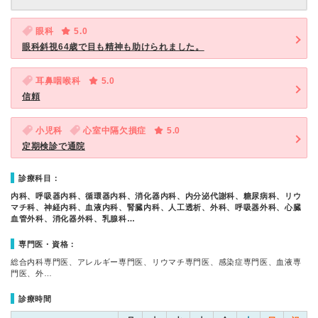
眼科
5.0
眼科斜視64歳で目も精神も助けられました。
耳鼻咽喉科
5.0
信頼
小児科
心室中隔欠損症
5.0
定期検診で通院
診療科目：
内科、呼吸器内科、循環器内科、消化器内科、内分泌代謝科、糖尿病科、リウ
マチ科、神経内科、血液内科、腎臓内科、人工透析、外科、呼吸器外科、心臓
血管外科、消化器外科、乳腺科…
専門医・資格：
総合内科専門医、アレルギー専門医、リウマチ専門医、感染症専門医、血液専
門医、外…
診療時間