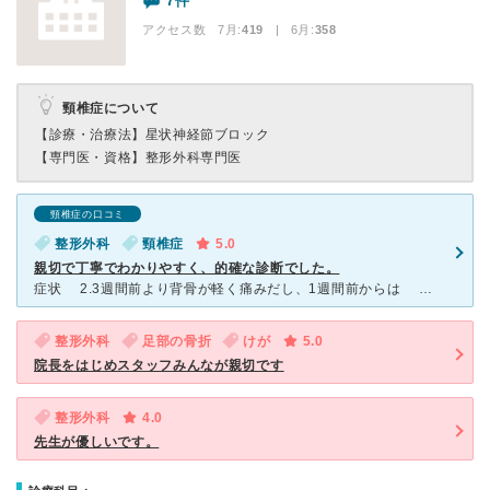
7件
アクセス数 7月:
419
| 6月:
358
頸椎症について
【診療・治療法】
星状神経節ブロック
【専門医・資格】
整形外科専門医
頸椎症の口コミ
整形外科
頸椎症
5.0
親切で丁寧でわかりやすく、的確な診断でした。
症状 2.3週間前より背骨が軽く痛みだし、1週間前からは 仰向け、横向き、寝返りも痛くて寝れない。 日常の生活は多少の痛みだけで我慢できる程度。 整形外科を検索。 谷藤病院さんの施
整形外科
足部の骨折
けが
5.0
院長をはじめスタッフみんなが親切です
整形外科
4.0
先生が優しいです。