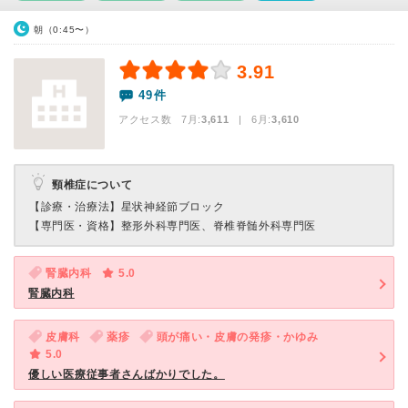
朝（0:45〜）
3.91
49件
アクセス数 7月:
3,611
| 6月:
3,610
頸椎症について
【診療・治療法】
星状神経節ブロック
【専門医・資格】
整形外科専門医、脊椎脊髄外科専門医
腎臓内科
5.0
腎臓内科
皮膚科
薬疹
頭が痛い・皮膚の発疹・かゆみ
5.0
優しい医療従事者さんばかりでした。