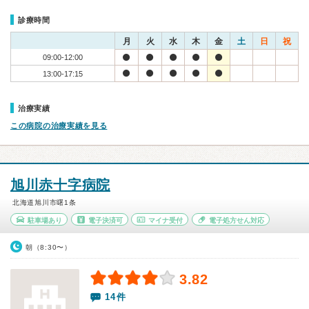
診療時間
月
火
水
木
金
土
日
祝
09:00-12:00
13:00-17:15
治療実績
この病院の治療実績を見る
旭川赤十字病院
北海道旭川市曙1条
駐車場あり
電子決済可
マイナ受付
電子処方せん対応
朝（8:30〜）
3.82
14件