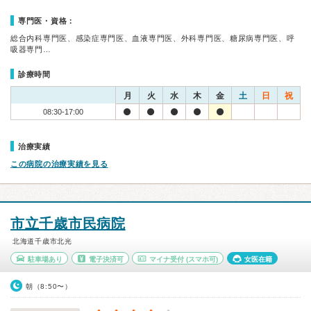
専門医・資格：
総合内科専門医、感染症専門医、血液専門医、外科専門医、糖尿病専門医、呼
吸器専門…
診療時間
月
火
水
木
金
土
日
祝
08:30-17:00
治療実績
この病院の治療実績を見る
市立千歳市民病院
北海道千歳市北光
駐車場あり
電子決済可
マイナ受付
(スマホ可)
女医在籍
朝（8:50〜）