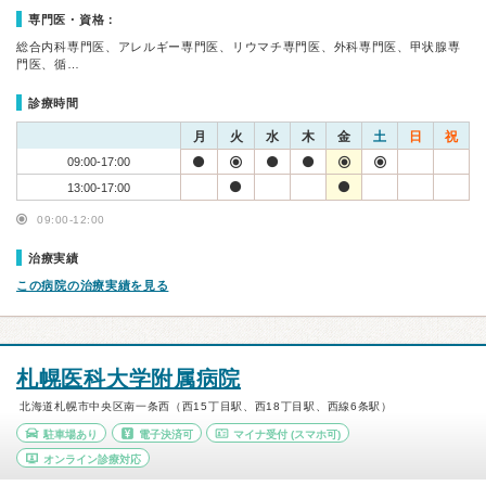
専門医・資格：
総合内科専門医、アレルギー専門医、リウマチ専門医、外科専門医、甲状腺専
門医、循…
診療時間
月
火
水
木
金
土
日
祝
09:00-17:00
13:00-17:00
09:00-12:00
治療実績
この病院の治療実績を見る
札幌医科大学附属病院
北海道札幌市中央区南一条西（西15丁目駅、西18丁目駅、西線6条駅）
駐車場あり
電子決済可
マイナ受付
(スマホ可)
オンライン診療対応