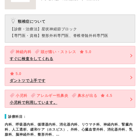
頸椎症について
【診療・治療法】
星状神経節ブロック
【専門医・資格】
整形外科専門医、脊椎脊髄外科専門医
神経内科
頭が痛い・ストレス
5.0
すぐに検査をしてくれる
5.0
ダントツで上手です
小児科
アレルギー性鼻炎
鼻水が出る
4.5
小児科で利用しています。
診療科目：
内科、呼吸器内科、循環器内科、消化器内科、リウマチ科、神経内科、腎臓内
科、人工透析、緩和ケア（ホスピス）、外科、心臓血管外科、消化器外科、乳
腺科、脳神経外科、整形外科、…