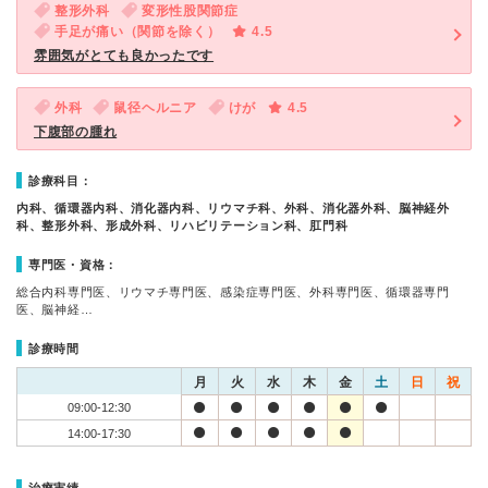
整形外科
変形性股関節症
手足が痛い（関節を除く）
4.5
雰囲気がとても良かったです
外科
鼠径ヘルニア
けが
4.5
下腹部の腫れ
診療科目：
内科、循環器内科、消化器内科、リウマチ科、外科、消化器外科、脳神経外
科、整形外科、形成外科、リハビリテーション科、肛門科
専門医・資格：
総合内科専門医、リウマチ専門医、感染症専門医、外科専門医、循環器専門
医、脳神経…
診療時間
月
火
水
木
金
土
日
祝
09:00-12:30
14:00-17:30