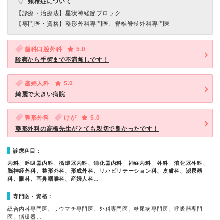
頸椎症について
【診療・治療法】
星状神経節ブロック
【専門医・資格】
整形外科専門医、脊椎脊髄外科専門医
歯科口腔外科
5.0
診察から手術まで不満無しです！
産婦人科
5.0
綺麗で大きい病院
整形外科
けが
5.0
整形外科の高橋先生がとても親切で良かったです！
診療科目：
内科、呼吸器内科、循環器内科、消化器内科、神経内科、外科、消化器外科、
脳神経外科、整形外科、形成外科、リハビリテーション科、皮膚科、泌尿器
科、眼科、耳鼻咽喉科、産婦人科…
専門医・資格：
総合内科専門医、リウマチ専門医、外科専門医、糖尿病専門医、呼吸器専門
医、循環器…