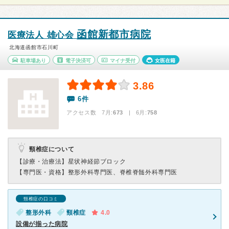
函館新都市病院
医療法人 雄心会
北海道函館市石川町
駐車場あり
電子決済可
マイナ受付
女医在籍
3.86
6件
アクセス数 7月:
673
| 6月:
758
頸椎症について
【診療・治療法】
星状神経節ブロック
【専門医・資格】
整形外科専門医、脊椎脊髄外科専門医
頸椎症の口コミ
整形外科
頸椎症
4.0
設備が揃った病院