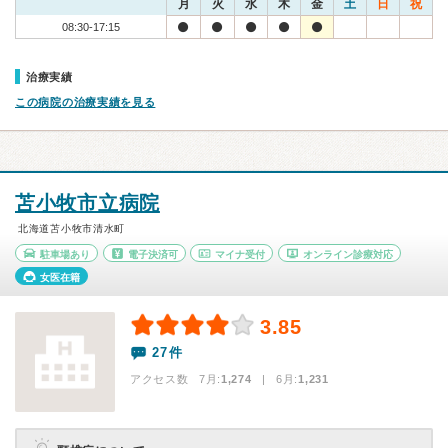
月
火
水
木
金
土
日
祝
08:30-17:15
治療実績
この病院の治療実績を見る
苫小牧市立病院
北海道苫小牧市清水町
駐車場あり
電子決済可
マイナ受付
オンライン診療対応
女医在籍
3.85
27件
アクセス数 7月:
1,274
| 6月:
1,231