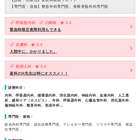
【診療・治療法】
星状神経節ブロック
【専門医・資格】
整形外科専門医、脊椎脊髄外科専門医
呼吸器内科
川崎病
5.0
緊急時限定夜間利用もできる
皮膚科
5.0
入院中に、かかりました。
産婦人科
5.0
産科のH先生は特にオススメ！！
診療科目：
内科、呼吸器内科、循環器内科、消化器内科、神経内科、血液内科、人工透
析、緩和ケア（ホスピス）、外科、呼吸器外科、心臓血管外科、消化器外科、
脳神経外科、整形外科、形成外科…
専門医・資格：
総合内科専門医、総合診療専門医、アレルギー専門医、リウマチ専門医、感染
症専門医…