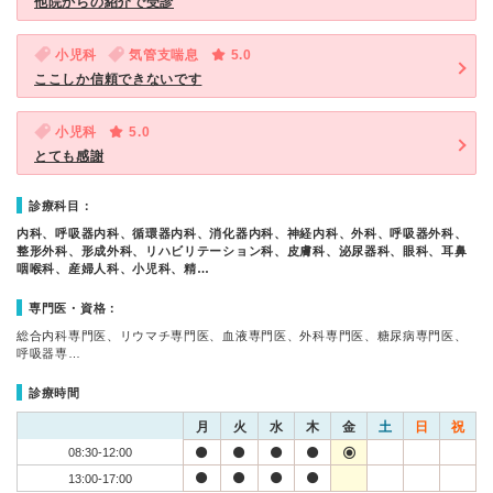
他院からの紹介で受診
小児科
気管支喘息
5.0
ここしか信頼できないです
小児科
5.0
とても感謝
診療科目：
内科、呼吸器内科、循環器内科、消化器内科、神経内科、外科、呼吸器外科、
整形外科、形成外科、リハビリテーション科、皮膚科、泌尿器科、眼科、耳鼻
咽喉科、産婦人科、小児科、精…
専門医・資格：
総合内科専門医、リウマチ専門医、血液専門医、外科専門医、糖尿病専門医、
呼吸器専…
診療時間
月
火
水
木
金
土
日
祝
08:30-12:00
13:00-17:00