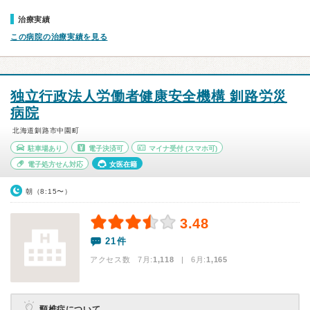
治療実績
この病院の治療実績を見る
独立行政法人労働者健康安全機構 釧路労災
病院
北海道釧路市中園町
駐車場あり
電子決済可
マイナ受付
(スマホ可)
電子処方せん対応
女医在籍
朝（8:15〜）
3.48
21件
アクセス数 7月:
1,118
| 6月:
1,165
頸椎症について