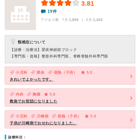
3.81
19件
アクセス数 7月:
1,005
| 6月:
1,024
頸椎症について
【診療・治療法】
星状神経節ブロック
【専門医・資格】
整形外科専門医、脊椎脊髄外科専門医
小児科
肺炎
発熱（子供）
5.0
きれいでよかったです。
内科
胸痛
5.0
救急でお世話になりました
小児科
川崎病
発熱（子供）
5.0
子供が川崎病でおせわになりました。
診療科目：