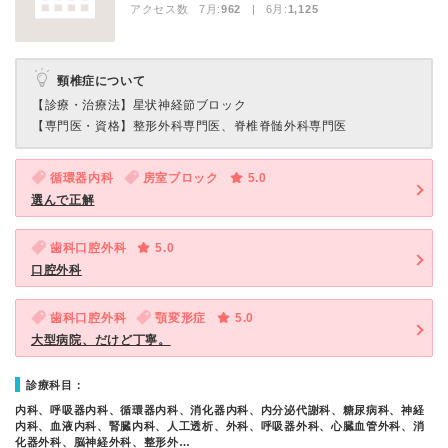
アクセス数 7月:
962
| 6月:
1,125
頸椎症について
【診療・治療法】
星状神経節ブロック
【専門医・資格】
整形外科専門医、脊椎脊髄外科専門医
循環器内科
房室ブロック
5.0
選んで正解
歯科口腔外科
5.0
口腔外科
歯科口腔外科
顎変形症
5.0
大型病院、だけど丁寧。
診療科目：
内科、呼吸器内科、循環器内科、消化器内科、内分泌代謝科、糖尿病科、神経
内科、血液内科、腎臓内科、人工透析、外科、呼吸器外科、心臓血管外科、消
化器外科、脳神経外科、整形外…