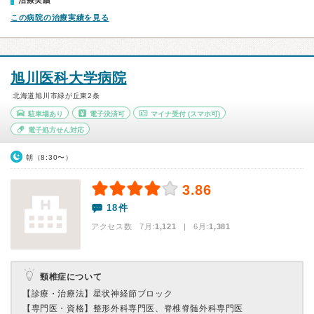
治療実績
この病院の治療実績を見る
旭川医科大学病院
北海道旭川市緑が丘東2条
駐車場あり
電子決済可
マイナ受付
(スマホ可)
電子処方せん対応
朝（8:30〜）
3.86
18件
アクセス数 7月:
1,121
| 6月:
1,381
頸椎症について
【診療・治療法】
星状神経節ブロック
【専門医・資格】
整形外科専門医、脊椎脊髄外科専門医