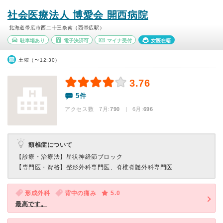
社会医療法人 博愛会 開西病院
北海道帯広市西二十三条南（西帯広駅）
駐車場あり
電子決済可
マイナ受付
女医在籍
土曜（〜12:30）
3.76
5件
アクセス数 7月:
790
| 6月:
696
頸椎症について
【診療・治療法】
星状神経節ブロック
【専門医・資格】
整形外科専門医、脊椎脊髄外科専門医
形成外科
背中の痛み
5.0
最高です。