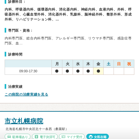
診療科目：
内科、呼吸器内科、循環器内科、消化器内科、神経内科、血液内科、外科、呼
吸器外科、心臓血管外科、消化器外科、乳腺科、脳神経外科、整形外科、形成
外科、リハビリテーション科、…
専門医・資格：
内科専門医、総合内科専門医、アレルギー専門医、リウマチ専門医、感染症専
門医、血…
診療時間
月
火
水
木
金
土
日
祝
09:00-17:30
治療実績
この病院の治療実績を見る
市立札幌病院
北海道札幌市中央区北十一条西（桑園駅）
駐車場あり
電子決済可
マイナ受付
女医在籍