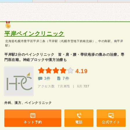
平岸ペインクリニック
北海道札幌市豊平区平岸二条（平岸駅（札幌市営地下鉄南北線）、中の島駅、南平岸
駅）
平岸駅2分のペインクリニック 首・肩・腰・帯状疱疹の痛みの治療。専
門医在籍。神経ブロックや漢方治療も
4.19
3件
7件
アクセス数 7月:
871
| 6月:
727
外科、漢方、ペインクリニック
ネット予約
電話
公式サイト