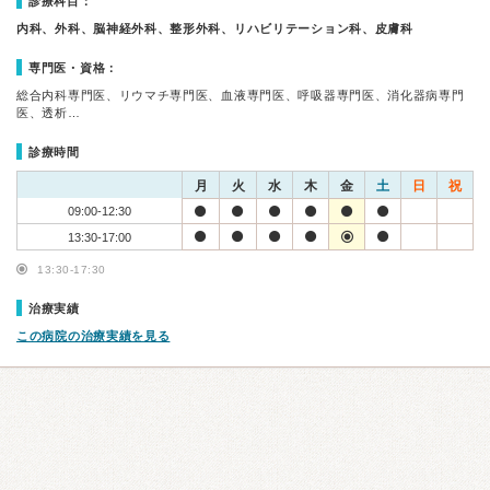
診療科目：
内科、外科、脳神経外科、整形外科、リハビリテーション科、皮膚科
専門医・資格：
総合内科専門医、リウマチ専門医、血液専門医、呼吸器専門医、消化器病専門
医、透析…
診療時間
月
火
水
木
金
土
日
祝
09:00-12:30
13:30-17:00
13:30-17:30
治療実績
この病院の治療実績を見る