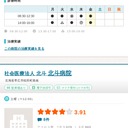
診療時間
月
火
水
木
金
土
日
祝
08:30-12:30
14:00-16:00
08:30-12:00
13:30-17:00
15:00-16:00
治療実績
この病院の治療実績を見る
北斗病院
社会医療法人 北斗
北海道帯広市稲田町基線
駐車場あり
電子決済可
マイナ受付
(スマホ可)
土曜（〜12:00）
3.91
8件
アクセス数 7月:
1,029
| 6月:
865