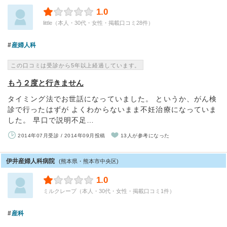
1.0
little（本人・30代・女性・掲載口コミ28件）
産婦人科
この口コミは受診から5年以上経過しています。
もう２度と行きません
タイミング法でお世話になっていました。 というか、がん検
診で行ったはずが よくわからないまま不妊治療になっていま
した。 早口で説明不足…
2014年07月受診 / 2014年09月投稿
13人が参考になった
伊井産婦人科病院
(熊本県・熊本市中央区)
1.0
ミルクレープ（本人・30代・女性・掲載口コミ1件）
産科