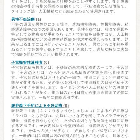
ど）を促し、卵胞の成長と排卵を起こしやすくします。排卵障害
の治療や排卵時期の調整を目的として、不妊治療の初期段階で、
タイミング法・人工授精などと組み合わせて使用されます。
男性不妊治療
(1)
不妊の原因が男性側にある場合、造精機能障害、性機能障害、精
路通過障害の3つの要因があります。男性不妊では、検査で原因を
特定して薬物療法や手術を行うことで妊娠を目指すほか、人工授
精や顕微授精などの高度生殖医療を検討する場合もあります。効
果が出るまでには時間がかかることがあり、男女ともに年齢を重
ねることで妊娠率が低下することも考慮して、適切な時期に夫婦
で治療を開始することが推奨されます。
子宮頸管粘液検査
(0)
子宮頸管粘液検査とは、不妊症の基本的な検査の一つで、子宮頸
管（子宮の入り口）から分泌される粘液の状態を調べる検査で
す。子宮頸管粘液はおりものの一部で、排卵に近づくと性質や状
態が変化するため、その変化を利用して排卵時期の目安や精子の
通りやすさを確認します。タイミング法や人工授精などの段階で
行われることが多く、排卵日の3～4日前から排卵直前までの間に
実施されます。一般的に保険適用です。
腹腔鏡下手術による不妊治療
(0)
腹腔鏡下手術（ふくくうきょうかしゅじゅつ）による不妊治療は
「ラパロ」とも呼ばれ、お腹に小さな穴を開けてカメラで子宮や
卵巣、卵管を観察しながら、不妊の原因となる病気を同時に治療
する方法です。子宮内膜症や骨盤内癒着、卵管障害などが主な対
象です。身体への負担が少なく、妊娠しやすい状態に近づけま
す。一般的には1週間以内の短期入院となることが多く、対象とな