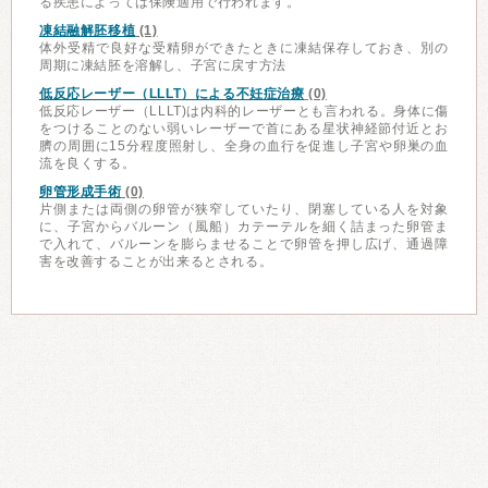
る疾患によっては保険適用で行われます。
凍結融解胚移植
(1)
体外受精で良好な受精卵ができたときに凍結保存しておき、別の
周期に凍結胚を溶解し、子宮に戻す方法
低反応レーザー（LLLT）による不妊症治療
(0)
低反応レーザー（LLLT)は内科的レーザーとも言われる。身体に傷
をつけることのない弱いレーザーで首にある星状神経節付近とお
臍の周囲に15分程度照射し、全身の血行を促進し子宮や卵巣の血
流を良くする。
卵管形成手術
(0)
片側または両側の卵管が狭窄していたり、閉塞している人を対象
に、子宮からバルーン（風船）カテーテルを細く詰まった卵管ま
で入れて、バルーンを膨らませることで卵管を押し広げ、通過障
害を改善することが出来るとされる。