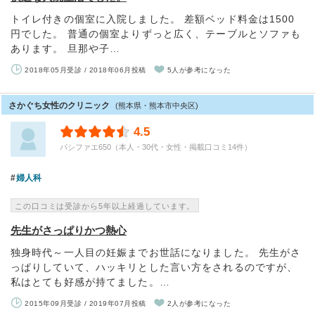
トイレ付きの個室に入院しました。 差額ベッド料金は1500
円でした。 普通の個室よりずっと広く、テーブルとソファも
あります。 旦那や子…
2018年05月受診 / 2018年06月投稿
5人が参考になった
さかぐち女性のクリニック
(熊本県・熊本市中央区)
4.5
パシファエ650（本人・30代・女性・掲載口コミ14件）
婦人科
この口コミは受診から5年以上経過しています。
先生がさっぱりかつ熱心
独身時代～一人目の妊娠までお世話になりました。 先生がさ
っぱりしていて、ハッキリとした言い方をされるのですが、
私はとても好感が持てました。…
2015年09月受診 / 2019年07月投稿
2人が参考になった