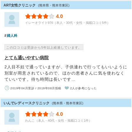
ART女性クリニック
(熊本県・熊本市東区)
4.0
イレーオライト976（本人・30代・女性・掲載口コミ5件）
婦人科
この口コミは受診から5年以上経過しています。
とても通いやすい病院
2人目不妊で通っていますが、子供連れで行ってもいいように
別室が用意されているので、ほかの患者さんに気を使わなく
ていいです。待ち時間は長いです…
2019年04月受診 / 2019年08月投稿
2人が参考になった
いんでレディースクリニック
(熊本県・熊本市東区)
4.0
わんこ（本人・40代・女性・掲載口コミ1件）