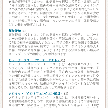
女性の排卵時期に合わせ、配偶者から採取して精製・濃縮した精
子を子宮内に注入し、妊娠の確率を高める治療です。タイミング
法の次の段階の不妊治療であり、人工授精による妊娠率は5～15%
程度とされています。自然妊娠に近く、母体にかかる負担が少な
いのがメリットですが、女性の年齢なども考慮し、3～4周期継続
しても妊娠に至らない場合は、次のステップの治療（体外受精な
ど）の検討が推奨されます。
顕微授精
(1)
顕微授精（ICSI）は、女性の卵巣から採取した卵子の中にパート
ナーの精子を注入し、妊娠を目指す不妊治療です。細いガラス針
で1匹の精子を直接注入するため、精子の数や質に起因する重度の
男性不妊でも治療が可能です。原則として、タイミング法や人工
授精、通常の体外受精（ふりかけ法）による治療が難しい場合の
ステップアップの治療として検討されます。
ヒューナーテスト（フーナーテスト）
(1)
ヒューナーテスト（フーナーテスト）は、不妊検査のスクリーニ
ングとして、排卵のタイミングに合わせて行われる検査です。子
宮頸管内での精子の存在や運動性、子宮内への進入性、頸管粘液
との相性の評価により、排卵の時期とタイミングを合わせて性交
をしても妊娠できない原因の手がかりとなります。基本的に保険
適用で行われますが、結果は体調やタイミングのずれなどの影響
を受けるため、他の検査とあわせて判断されます。
クロミッド（クロミフェンクエン酸塩）
(1)
クロミッド（クロミフェンクエン酸塩）は、不妊治療で用いられ
る排卵誘発剤のひとつで、間接的に卵巣に働きかけて排卵を促す
飲み薬です。脳の視床下部に作用してホルモン分泌（FSH・LHな