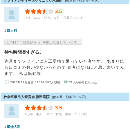
ソフィアレディースクリニック水道町
(熊本県・熊本市中央区)
3.5
さえ（本人・30代・女性・掲載口コミ1件）
婦人科
この口コミは受診から5年以上経過しています。
待ち時間長すぎる。
先月までソフィアに人工受精で通っていた者です。 あまりに
も口コミの数が少なかったので 参考になればと思い書いてみ
ます。 私は転勤族…
2015年12月受診 / 2016年02月投稿
21人が参考になった
社会医療法人愛育会 福田病院
(熊本県・熊本市中央区)
3.5
zi_wa（本人・30代・女性・掲載口コミ1件）
産婦人科