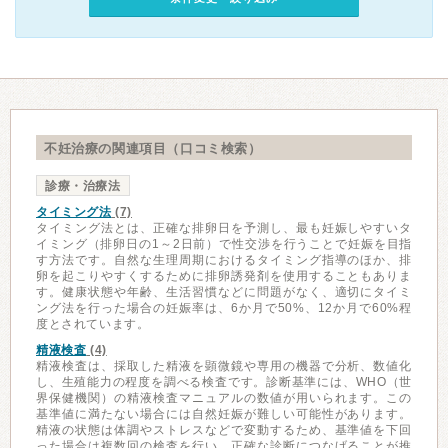
不妊治療の関連項目（口コミ検索）
診療・治療法
タイミング法
(7)
タイミング法とは、正確な排卵日を予測し、最も妊娠しやすいタ
イミング（排卵日の1～2日前）で性交渉を行うことで妊娠を目指
す方法です。自然な生理周期におけるタイミング指導のほか、排
卵を起こりやすくするために排卵誘発剤を使用することもありま
す。健康状態や年齢、生活習慣などに問題がなく、適切にタイミ
ング法を行った場合の妊娠率は、6か月で50%、12か月で60%程
度とされています。
精液検査
(4)
精液検査は、採取した精液を顕微鏡や専用の機器で分析、数値化
し、生殖能力の程度を調べる検査です。診断基準には、WHO（世
界保健機関）の精液検査マニュアルの数値が用いられます。この
基準値に満たない場合には自然妊娠が難しい可能性があります。
精液の状態は体調やストレスなどで変動するため、基準値を下回
った場合は複数回の検査を行い、正確な診断につなげることが推