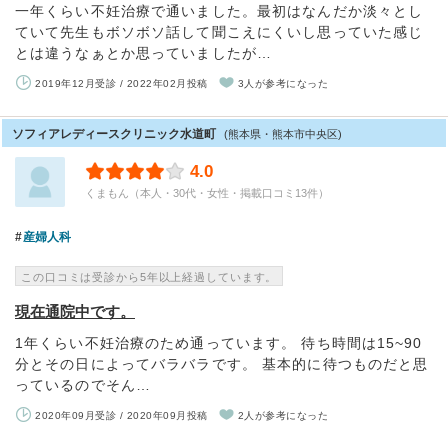
一年くらい不妊治療で通いました。最初はなんだか淡々とし
ていて先生もボソボソ話して聞こえにくいし思っていた感じ
とは違うなぁとか思っていましたが…
2019年12月受診 / 2022年02月投稿
3人が参考になった
ソフィアレディースクリニック水道町
(熊本県・熊本市中央区)
4.0
くまもん（本人・30代・女性・掲載口コミ13件）
産婦人科
この口コミは受診から5年以上経過しています。
現在通院中です。
1年くらい不妊治療のため通っています。 待ち時間は15~90
分とその日によってバラバラです。 基本的に待つものだと思
っているのでそん…
2020年09月受診 / 2020年09月投稿
2人が参考になった