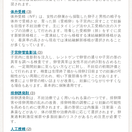
奨されます。
体外受精
(3)
体外受精（IVF）は、女性の卵巣から採取した卵子と男性の精子を
体外で受精させ、育った胚（受精卵）を子宮内に戻すことで妊娠
を目指す不妊治療です。主にタイミング法や人工受精の次のステ
ップの治療として行われます。培養した受精卵（胚）をすぐに戻
す新鮮胚移植と、一度凍結してから移植する凍結融解胚移植があ
り、着床率の高さから現在では凍結融解胚移植が選択されること
が多くなっています。
子宮卵管造影法
(3)
子宮内に造影剤を注入し、レントゲンで卵管の通りや子宮の形の
異常を調べる検査です。卵管異常は女性不妊の約3割を占めるた
め、一定期間妊娠に至らない方などに対し、不妊症の初期評価と
して行われます。検査は生理終了後から排卵2日前までの妊娠の可
能性がない周期に行われ、軽い下腹部痛を伴うことがあります。
検査により卵管の軽い詰まりが改善し、妊娠につながりやすくな
る場合もあります。基本的に保険適用です。
排卵誘発剤
(3)
排卵誘発剤は、不妊治療でよく用いられる薬の一つです。排卵障
害や排卵周期の乱れの改善、排卵時期の調整により妊娠の可能性
を高めるために使用されます。薬の形状には内服薬・注射薬・点
鼻薬などがあり、体の状態や治療内容に応じて選択されます。卵
巣過剰刺激症候群や多胎妊娠のリスクがあるため注意が必要で
す。
人工授精
(2)