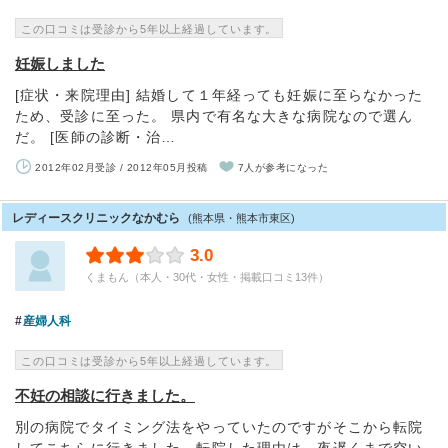
この口コミは受診から5年以上経過しています。
妊娠しました
[症状・来院理由] 結婚して１年経っても妊娠に至らなかった
ため、受診に至った。 県内で有名な大きな病院なので選ん
だ。 [医師の診断・治…
2012年02月受診 / 2012年05月投稿
7人が参考になった
レディースクリニックなかむら
(熊本県・熊本市東区)
3.0
くまもん（本人・30代・女性・掲載口コミ13件）
産婦人科
この口コミは受診から5年以上経過しています。
不妊の相談に行きました。
別の病院でタイミング法をやっていたのですがそこから転院