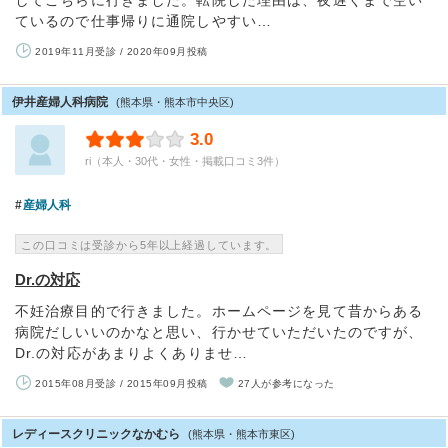
してこちらに行きました。転院した理由は、夜遅くまで空い
ているので仕事帰りに通院しやすい…
2019年11月受診 / 2020年09月投稿
伊井産婦人科病院
(熊本県・熊本市中央区)
3.0
ri（本人・30代・女性・掲載口コミ3件）
産婦人科
この口コミは受診から5年以上経過しています。
Dr.の対応
不妊治療目的で行きました。ホームページを見て昔からある
病院だしいいのかなと思い、行かせていただいたのですが、
Dr.の対応があまりよくありませ…
2015年08月受診 / 2015年09月投稿
27人が参考になった
レディースクリニックなかむら
(熊本県・熊本市東区)