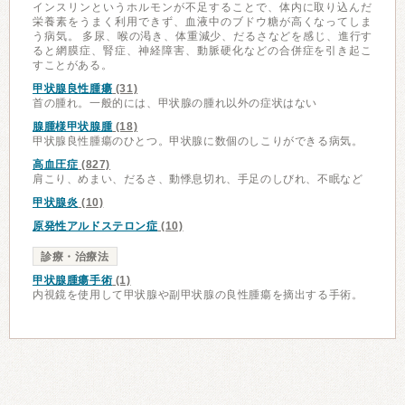
インスリンというホルモンが不足することで、体内に取り込んだ
栄養素をうまく利用できず、血液中のブドウ糖が高くなってしま
う病気。 多尿、喉の渇き、体重減少、だるさなどを感じ、進行す
ると網膜症、腎症、神経障害、動脈硬化などの合併症を引き起こ
すことがある。
甲状腺良性腫瘍
(31)
首の腫れ。一般的には、甲状腺の腫れ以外の症状はない
腺腫様甲状腺腫
(18)
甲状腺良性腫瘍のひとつ。甲状腺に数個のしこりができる病気。
高血圧症
(827)
肩こり、めまい、だるさ、動悸息切れ、手足のしびれ、不眠など
甲状腺炎
(10)
原発性アルドステロン症
(10)
診療・治療法
甲状腺腫瘍手術
(1)
内視鏡を使用して甲状腺や副甲状腺の良性腫瘍を摘出する手術。