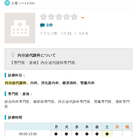
土曜（〜13:00）
－
0件
アクセス数 7月:
21
| 6月:
6
内分泌代謝科について
【専門医・資格】
内分泌代謝科専門医
診療科目：
内分泌代謝科
、内科、消化器内科、糖尿病科、腎臓内科
専門医・資格：
総合内科専門医、糖尿病専門医、内分泌代謝科専門医、腎臓専門医、透析専門
医
診療時間
月
火
水
木
金
土
日
祝
09:00-13:00