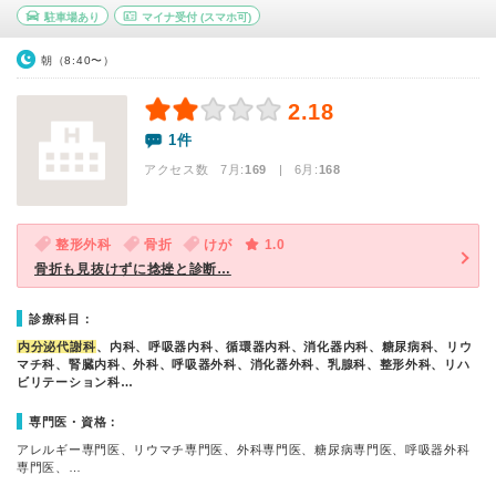
駐車場あり
マイナ受付
(スマホ可)
朝（8:40〜）
2.18
1件
アクセス数 7月:
169
| 6月:
168
整形外科
骨折
けが
1.0
骨折も見抜けずに捻挫と診断…
診療科目：
内分泌代謝科
、内科、呼吸器内科、循環器内科、消化器内科、糖尿病科、リウ
マチ科、腎臓内科、外科、呼吸器外科、消化器外科、乳腺科、整形外科、リハ
ビリテーション科…
専門医・資格：
アレルギー専門医、リウマチ専門医、外科専門医、糖尿病専門医、呼吸器外科
専門医、…