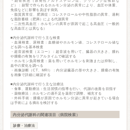
・副腎疾患（原発性アルドステロン症、クッシング症候群な
ど）：副腎で作られるホルモン分泌の異常により、血圧や体重、
免疫などに影響を及ぼす病気
・脂質異常症、肥満症：コレステロールや中性脂肪の異常、過剰
な脂肪蓄積（肥満）による代謝異常
・二次性高血圧：ホルモンの異常が原因で起こる高血圧（一般的
な高血圧とは異なる）
■内分泌代謝科で行う主な検査
・血液検査、尿検査：血糖値やホルモン値、コレステロール値な
どを調べる基本検査
・超音波検査（エコー）：超音波を用いて、臓器の大きさ、腫れ
や腫瘍の有無をリアルタイムで確認する
・ホルモン負荷検査：薬を用いてホルモンを刺激または抑制し、
血中の変化を調べる
・画像診断（CT、MRI）：内分泌臓器の形や大きさ、腫瘍の有無
を画像で詳細に確認する
■内分泌代謝科で行う主な治療法
・食事、運動療法：生活習慣の指導を行い、代謝の改善を目指す
・薬物療法：ホルモンの過不足を薬剤で調整、補充する
・外科手術：腫瘍が原因でホルモン分泌に異常が起きている場合
は手術による摘出を検討する
内分泌代謝科の関連項目（病院検索）
診療・治療法