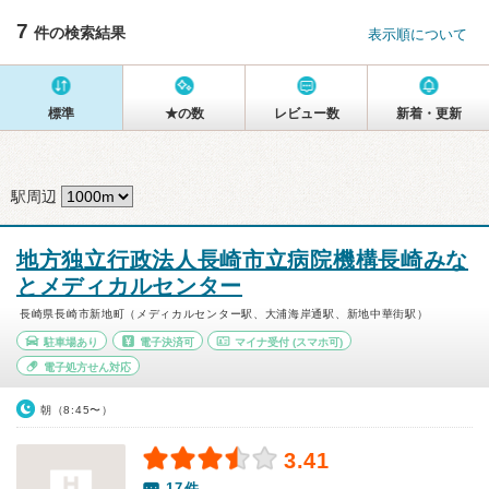
7
件の検索結果
表示順について
標準
★の数
レビュー数
新着・更新
駅周辺
地方独立行政法人長崎市立病院機構長崎みな
とメディカルセンター
長崎県長崎市新地町（メディカルセンター駅、大浦海岸通駅、新地中華街駅）
駐車場あり
電子決済可
マイナ受付
(スマホ可)
電子処方せん対応
朝（8:45〜）
3.41
17件