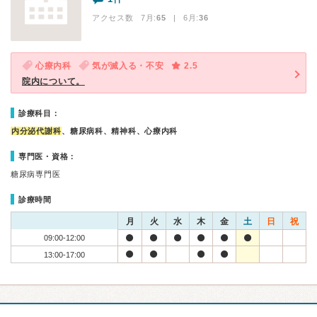
アクセス数 7月:
65
| 6月:
36
心療内科
気が滅入る・不安
2.5
院内について。
診療科目：
内分泌代謝科
、糖尿病科、精神科、心療内科
専門医・資格：
糖尿病専門医
診療時間
月
火
水
木
金
土
日
祝
09:00-12:00
13:00-17:00