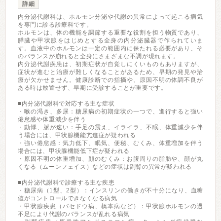
詳細
内分泌代謝科は、ホルモン分泌や代謝の異常によって起こる病気
を専門に診る診療科です。
ホルモンは、体の機能を調節する重要な役割を担う物質であり、
膵臓や甲状腺をはじめとする全身の内分泌臓器で作られていま
す。血液中のホルモンは一定の範囲内に保たれる必要があり、そ
のバランスが崩れると全身にさまざまな不調が現れます。
内分泌代謝疾患は、初期症状が自覚しにくいものもありますが、
症状が進むと治療が難しくなることがあるため、早期の発見や治
療が欠かせません。健康診断での指摘や、原因不明の体調不良が
ある時は放置せず、早期に受診することが重要です。
■内分泌代謝科で対応する主な症状
・喉の渇き、多尿：糖尿病の初期症状の一つで、進行すると強い
倦怠感や体重減少を伴う
・動悸、脈が速い：手足の震え、イライラ、不眠、体重減少を伴
う場合には、甲状腺機能亢進症が疑われる
・強い倦怠感：気力低下、眠気、便秘、むくみ、体重増加を伴う
場合には、甲状腺機能低下症が疑われる
・原因不明の体重増加、顔のむくみ：お腹周りの脂肪や、顔が丸
くなる（ムーンフェイス）などの症状は副腎の異常が疑われる
■内分泌代謝科で診療する主な疾患
・糖尿病（1型、2型）：インスリンの働きが不十分になり、血糖
値がコントロールできなくなる病気
・甲状腺疾患（バセドウ病、橋本病など）：甲状腺ホルモンの過
不足により代謝のバランスが乱れる病気