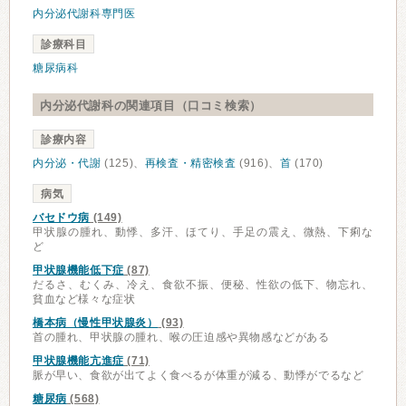
内分泌代謝科専門医
診療科目
糖尿病科
内分泌代謝科の関連項目（口コミ検索）
診療内容
内分泌・代謝
(125)、
再検査・精密検査
(916)、
首
(170)
病気
バセドウ病
(149)
甲状腺の腫れ、動悸、多汗、ほてり、手足の震え、微熱、下痢な
ど
甲状腺機能低下症
(87)
だるさ、むくみ、冷え、食欲不振、便秘、性欲の低下、物忘れ、
貧血など様々な症状
橋本病（慢性甲状腺炎）
(93)
首の腫れ、甲状腺の腫れ、喉の圧迫感や異物感などがある
甲状腺機能亢進症
(71)
脈が早い、食欲が出てよく食べるが体重が減る、動悸がでるなど
糖尿病
(568)