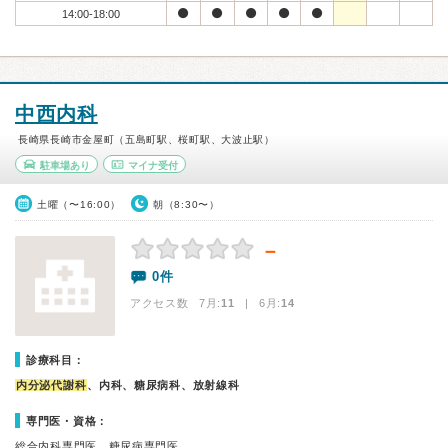
14:00-18:00
中西内科
長崎県長崎市金屋町（五島町駅、桜町駅、大波止駅）
駐車場あり
マイナ受付
土曜（〜16:00）
朝（8:30〜）
－
0件
アクセス数 7月:
11
| 6月:
14
診療科目：
内分泌代謝科
、内科、糖尿病科、放射線科
専門医・資格：
総合内科専門医、糖尿病専門医