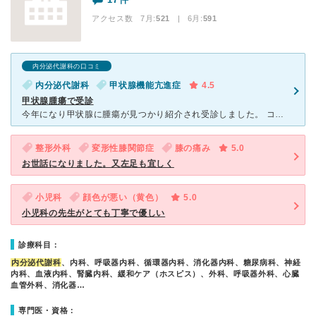
アクセス数 7月:
521
| 6月:
591
内分泌代謝科の口コミ
内分泌代謝科
甲状腺機能亢進症
4.5
甲状腺腫瘍で受診
今年になり甲状腺に腫瘍が見つかり紹介され受診しました。 コロナなどで大変な中皆さん頑張っておられるなぁと思いました。色々心配ですが、12月に摘出手術を受ける予定です。 先生はとても明るく私の不安を
整形外科
変形性膝関節症
膝の痛み
5.0
お世話になりました。又左足も宜しく
小児科
顔色が悪い（黄色）
5.0
小児科の先生がとても丁寧で優しい
診療科目：
内分泌代謝科
、内科、呼吸器内科、循環器内科、消化器内科、糖尿病科、神経
内科、血液内科、腎臓内科、緩和ケア（ホスピス）、外科、呼吸器外科、心臓
血管外科、消化器…
専門医・資格：