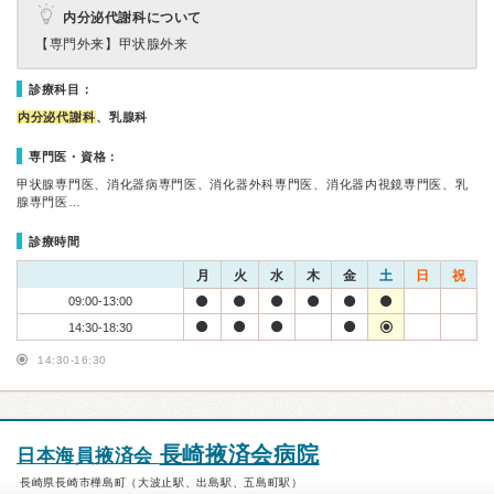
内分泌代謝科について
【専門外来】
甲状腺外来
診療科目：
内分泌代謝科
、乳腺科
専門医・資格：
甲状腺専門医、消化器病専門医、消化器外科専門医、消化器内視鏡専門医、乳
腺専門医…
診療時間
月
火
水
木
金
土
日
祝
09:00-13:00
14:30-18:30
14:30-16:30
長崎掖済会病院
日本海員掖済会
長崎県長崎市樺島町（大波止駅、出島駅、五島町駅）