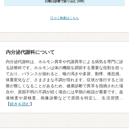
日曜日診療で絞り込む (0件)
口コミ検索はこちら
内分泌代謝科について
内分泌代謝科は、ホルモン異常や代謝異常による病気を専門に診
る診療科です。ホルモンは体の機能を調節する重要な役割を担っ
ており、バランスが崩れると、喉の渇きや多尿、動悸、倦怠感、
体重変化など、さまざまな不調が現れます。症状が進行すると治
療が難しくなることがあるため、健康診断で異常を指摘された場
合や、原因不明の不調が続く場合には早期の相談が重要です。血
液検査や尿検査、画像診断などで原因を特定し、生活習慣…
【
続きを読む
】