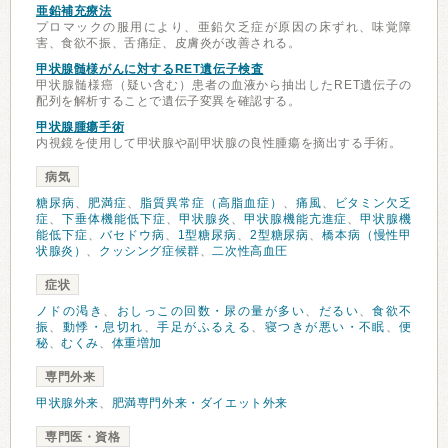
亜鉛補充療法
プロマックの服用により、亜鉛欠乏症が原因の床ずれ、味覚障
害、食欲不振、舌痛症、皮膚炎が改善される。
甲状腺髄様がんに対するRET遺伝子検査
甲状腺髄様癌（疑い含む）患者の血液から抽出したRET遺伝子の
配列を解析することで遺伝子変異を確認する。
甲状腺腫瘍手術
内視鏡を使用して甲状腺や副甲状腺の良性腫瘍を摘出する手術。
病気
糖尿病
、
肥満症
、
脂質異常症（高脂血症）
、
痛風
、
ビタミン欠乏
症
、
下垂体機能低下症
、
甲状腺炎
、
甲状腺機能亢進症
、
甲状腺機
能低下症
、
バセドウ病
、
1型糖尿病
、
2型糖尿病
、
橋本病（慢性甲
状腺炎）
、
クッシング症候群
、
二次性高血圧
症状
ノドの渇き
、
おしっこの回数・尿の量が多い
、
だるい
、
食欲不
振
、
動悸・息切れ
、
手足がふるえる
、
寝つきが悪い・不眠
、
便
秘
、
むくみ
、
体重増加
専門外来
甲状腺外来
、
肥満専門外来・ダイエット外来
専門医・資格