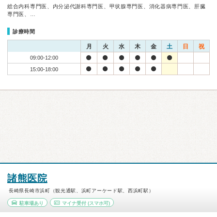
総合内科専門医、内分泌代謝科専門医、甲状腺専門医、消化器病専門医、肝臓
専門医、…
診療時間
月
火
水
木
金
土
日
祝
09:00-12:00
15:00-18:00
諸熊医院
長崎県長崎市浜町（観光通駅、浜町アーケード駅、西浜町駅）
駐車場あり
マイナ受付
(スマホ可)