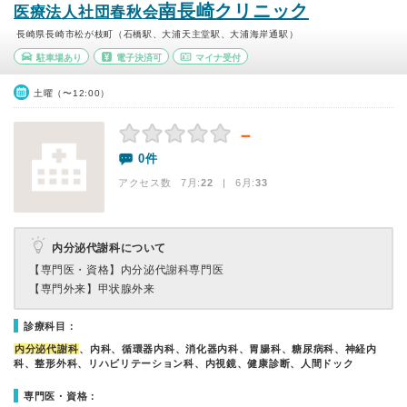
南長崎クリニック
医療法人社団春秋会
長崎県長崎市松が枝町（石橋駅、大浦天主堂駅、大浦海岸通駅）
駐車場あり
電子決済可
マイナ受付
土曜（〜12:00）
－
0件
アクセス数 7月:
22
| 6月:
33
内分泌代謝科について
【専門医・資格】
内分泌代謝科専門医
【専門外来】
甲状腺外来
診療科目：
内分泌代謝科
、内科、循環器内科、消化器内科、胃腸科、糖尿病科、神経内
科、整形外科、リハビリテーション科、内視鏡、健康診断、人間ドック
専門医・資格：