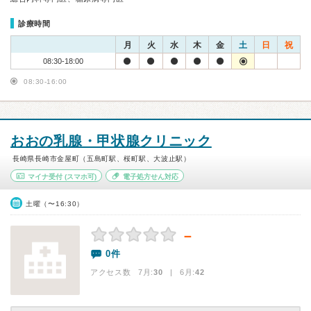
診療時間
月
火
水
木
金
土
日
祝
08:30-18:00
08:30-16:00
おおの乳腺・甲状腺クリニック
長崎県長崎市金屋町（五島町駅、桜町駅、大波止駅）
マイナ受付
(スマホ可)
電子処方せん対応
土曜（〜16:30）
－
0件
アクセス数 7月:
30
| 6月:
42