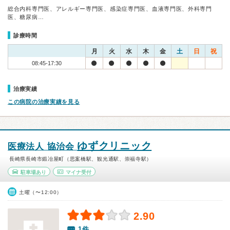
総合内科専門医、アレルギー専門医、感染症専門医、血液専門医、外科専門
医、糖尿病…
診療時間
月
火
水
木
金
土
日
祝
08:45-17:30
治療実績
この病院の治療実績を見る
ゆずクリニック
医療法人 協治会
長崎県長崎市鍛冶屋町（思案橋駅、観光通駅、崇福寺駅）
駐車場あり
マイナ受付
土曜（〜12:00）
2.90
1件