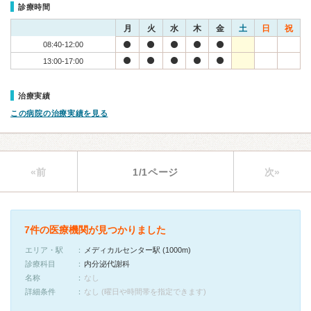
診療時間
月
火
水
木
金
土
日
祝
08:40-12:00
13:00-17:00
治療実績
この病院の治療実績を見る
«前
1/1ページ
次»
7件の医療機関が見つかりました
エリア・駅
メディカルセンター駅 (1000m)
診療科目
内分泌代謝科
名称
なし
詳細条件
なし (曜日や時間帯を指定できます)