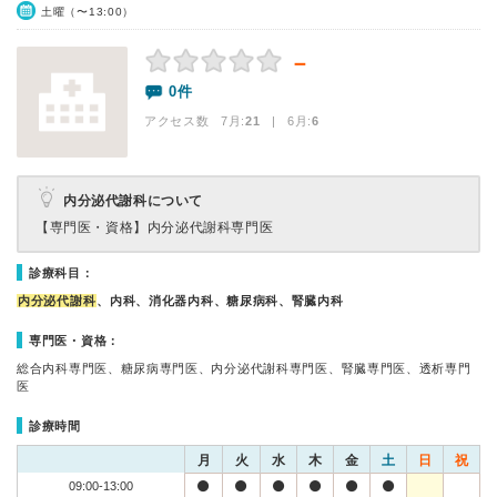
土曜（〜13:00）
－
0件
アクセス数 7月:
21
| 6月:
6
内分泌代謝科について
【専門医・資格】
内分泌代謝科専門医
診療科目：
内分泌代謝科
、内科、消化器内科、糖尿病科、腎臓内科
専門医・資格：
総合内科専門医、糖尿病専門医、内分泌代謝科専門医、腎臓専門医、透析専門
医
診療時間
月
火
水
木
金
土
日
祝
09:00-13:00