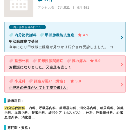
アクセス数 7月:
521
| 6月:
591
内分泌代謝科の口コミ
内分泌代謝科
甲状腺機能亢進症
4.5
甲状腺腫瘍で受診
今年になり甲状腺に腫瘍が見つかり紹介され受診しました。 コロナなどで大変な中皆さん頑張っておられるなぁと思いました。色々心配ですが、12月に摘出手術を受ける予定です。 先生はとても明るく私の不安を
整形外科
変形性膝関節症
膝の痛み
5.0
お世話になりました。又左足も宜しく
小児科
顔色が悪い（黄色）
5.0
小児科の先生がとても丁寧で優しい
診療科目：
内分泌代謝科
、内科、呼吸器内科、循環器内科、消化器内科、糖尿病科、神経
内科、血液内科、腎臓内科、緩和ケア（ホスピス）、外科、呼吸器外科、心臓
血管外科、消化器…
専門医・資格：