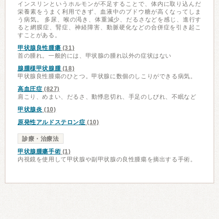
インスリンというホルモンが不足することで、体内に取り込んだ
栄養素をうまく利用できず、血液中のブドウ糖が高くなってしま
う病気。 多尿、喉の渇き、体重減少、だるさなどを感じ、進行す
ると網膜症、腎症、神経障害、動脈硬化などの合併症を引き起こ
すことがある。
甲状腺良性腫瘍
(31)
首の腫れ。一般的には、甲状腺の腫れ以外の症状はない
腺腫様甲状腺腫
(18)
甲状腺良性腫瘍のひとつ。甲状腺に数個のしこりができる病気。
高血圧症
(827)
肩こり、めまい、だるさ、動悸息切れ、手足のしびれ、不眠など
甲状腺炎
(10)
原発性アルドステロン症
(10)
診療・治療法
甲状腺腫瘍手術
(1)
内視鏡を使用して甲状腺や副甲状腺の良性腫瘍を摘出する手術。