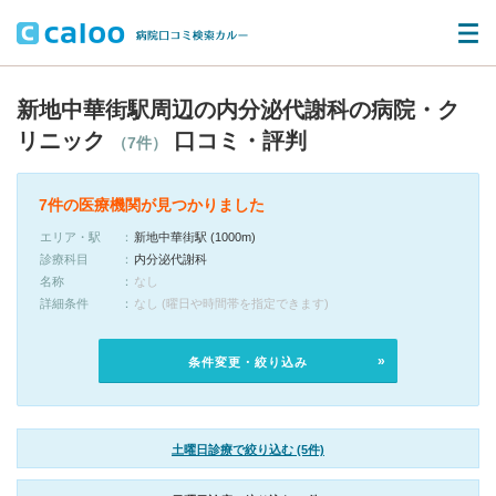
新地中華街駅周辺の内分泌代謝科の病院・ク
リニック
口コミ・評判
（7件）
7件の医療機関が見つかりました
エリア・駅
新地中華街駅 (1000m)
診療科目
内分泌代謝科
名称
なし
詳細条件
なし (曜日や時間帯を指定できます)
条件変更・絞り込み
土曜日診療で絞り込む (5件)