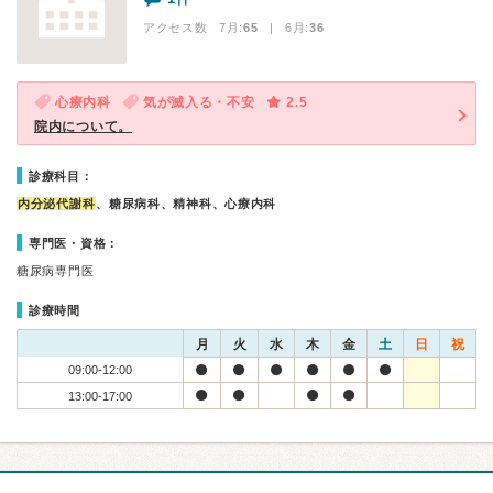
アクセス数 7月:
65
| 6月:
36
心療内科
気が滅入る・不安
2.5
院内について。
診療科目：
内分泌代謝科
、糖尿病科、精神科、心療内科
専門医・資格：
糖尿病専門医
診療時間
月
火
水
木
金
土
日
祝
09:00-12:00
13:00-17:00