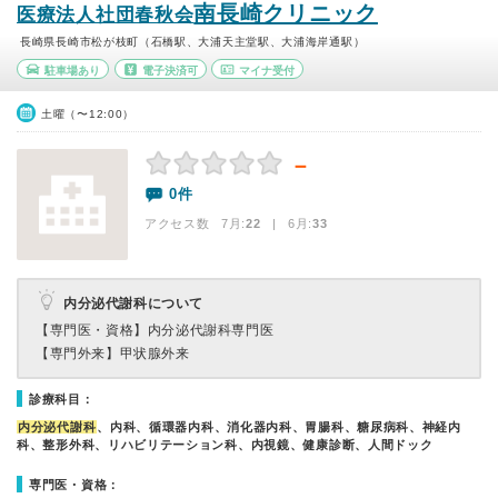
南長崎クリニック
医療法人社団春秋会
長崎県長崎市松が枝町（石橋駅、大浦天主堂駅、大浦海岸通駅）
駐車場あり
電子決済可
マイナ受付
土曜（〜12:00）
－
0件
アクセス数 7月:
22
| 6月:
33
内分泌代謝科について
【専門医・資格】
内分泌代謝科専門医
【専門外来】
甲状腺外来
診療科目：
内分泌代謝科
、内科、循環器内科、消化器内科、胃腸科、糖尿病科、神経内
科、整形外科、リハビリテーション科、内視鏡、健康診断、人間ドック
専門医・資格：