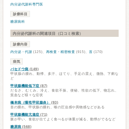
内分泌代謝科専門医
診療科目
糖尿病科
内分泌代謝科の関連項目（口コミ検索）
診療内容
内分泌・代謝
(125)、
再検査・精密検査
(915)、
首
(170)
病気
バセドウ病
(149)
甲状腺の腫れ、動悸、多汗、ほてり、手足の震え、微熱、下痢な
ど
甲状腺機能低下症
(87)
だるさ、むくみ、冷え、食欲不振、便秘、性欲の低下、物忘れ、
貧血など様々な症状
橋本病（慢性甲状腺炎）
(93)
首の腫れ、甲状腺の腫れ、喉の圧迫感や異物感などがある
甲状腺機能亢進症
(71)
脈が早い、食欲が出てよく食べるが体重が減る、動悸がでるなど
糖尿病
(568)