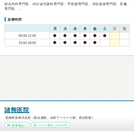
総合内科専門医、内分泌代謝科専門医、甲状腺専門医、消化器病専門医、肝臓
専門医、…
診療時間
月
火
水
木
金
土
日
祝
09:00-12:00
15:00-18:00
諸熊医院
長崎県長崎市浜町（観光通駅、浜町アーケード駅、西浜町駅）
駐車場あり
マイナ受付
(スマホ可)