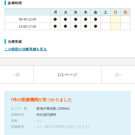
診療時間
月
火
水
木
金
土
日
祝
08:40-12:00
13:00-17:00
治療実績
この病院の治療実績を見る
«前
1/1ページ
次»
7件の医療機関が見つかりました
エリア・駅
新地中華街駅 (1000m)
診療科目
内分泌代謝科
名称
なし
詳細条件
なし (曜日や時間帯を指定できます)