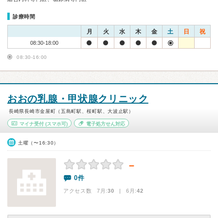
診療時間
月
火
水
木
金
土
日
祝
08:30-18:00
08:30-16:00
おおの乳腺・甲状腺クリニック
長崎県長崎市金屋町（五島町駅、桜町駅、大波止駅）
マイナ受付
(スマホ可)
電子処方せん対応
土曜（〜16:30）
－
0件
アクセス数 7月:
30
| 6月:
42