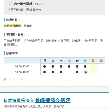
内分泌代謝科について
【専門外来】
甲状腺外来
診療科目：
内分泌代謝科
、乳腺科
専門医・資格：
甲状腺専門医、消化器病専門医、消化器外科専門医、消化器内視鏡専門医、乳
腺専門医…
診療時間
月
火
水
木
金
土
日
祝
09:00-13:00
14:30-18:30
14:30-16:30
長崎掖済会病院
日本海員掖済会
長崎県長崎市樺島町（大波止駅、出島駅、五島町駅）