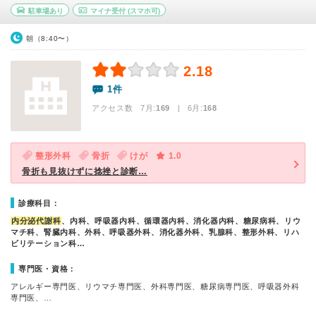
駐車場あり
マイナ受付
(スマホ可)
朝（8:40〜）
2.18
1件
アクセス数 7月:
169
| 6月:
168
整形外科
骨折
けが
1.0
骨折も見抜けずに捻挫と診断…
診療科目：
内分泌代謝科
、内科、呼吸器内科、循環器内科、消化器内科、糖尿病科、リウ
マチ科、腎臓内科、外科、呼吸器外科、消化器外科、乳腺科、整形外科、リハ
ビリテーション科…
専門医・資格：
アレルギー専門医、リウマチ専門医、外科専門医、糖尿病専門医、呼吸器外科
専門医、…