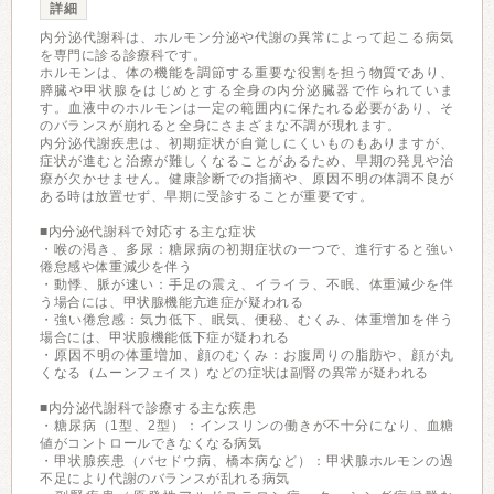
詳細
内分泌代謝科は、ホルモン分泌や代謝の異常によって起こる病気
を専門に診る診療科です。
ホルモンは、体の機能を調節する重要な役割を担う物質であり、
膵臓や甲状腺をはじめとする全身の内分泌臓器で作られていま
す。血液中のホルモンは一定の範囲内に保たれる必要があり、そ
のバランスが崩れると全身にさまざまな不調が現れます。
内分泌代謝疾患は、初期症状が自覚しにくいものもありますが、
症状が進むと治療が難しくなることがあるため、早期の発見や治
療が欠かせません。健康診断での指摘や、原因不明の体調不良が
ある時は放置せず、早期に受診することが重要です。
■内分泌代謝科で対応する主な症状
・喉の渇き、多尿：糖尿病の初期症状の一つで、進行すると強い
倦怠感や体重減少を伴う
・動悸、脈が速い：手足の震え、イライラ、不眠、体重減少を伴
う場合には、甲状腺機能亢進症が疑われる
・強い倦怠感：気力低下、眠気、便秘、むくみ、体重増加を伴う
場合には、甲状腺機能低下症が疑われる
・原因不明の体重増加、顔のむくみ：お腹周りの脂肪や、顔が丸
くなる（ムーンフェイス）などの症状は副腎の異常が疑われる
■内分泌代謝科で診療する主な疾患
・糖尿病（1型、2型）：インスリンの働きが不十分になり、血糖
値がコントロールできなくなる病気
・甲状腺疾患（バセドウ病、橋本病など）：甲状腺ホルモンの過
不足により代謝のバランスが乱れる病気