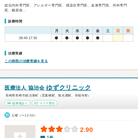
総合内科専門医、アレルギー専門医、感染症専門医、血液専門医、外科専門
医、糖尿病…
診療時間
月
火
水
木
金
土
日
祝
08:45-17:30
治療実績
この病院の治療実績を見る
ゆずクリニック
医療法人 協治会
長崎県長崎市鍛冶屋町（思案橋駅、観光通駅、崇福寺駅）
駐車場あり
マイナ受付
土曜（〜12:00）
2.90
1件