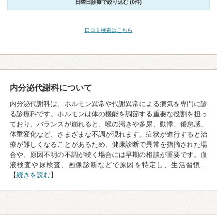
日曜日診療で絞り込む (0件)
口コミ検索はこちら
内分泌代謝科について
内分泌代謝科は、ホルモン異常や代謝異常による病気を専門に診
る診療科です。ホルモンは体の機能を調節する重要な役割を担っ
ており、バランスが崩れると、喉の渇きや多尿、動悸、倦怠感、
体重変化など、さまざまな不調が現れます。症状が進行すると治
療が難しくなることがあるため、健康診断で異常を指摘された場
合や、原因不明の不調が続く場合には早期の相談が重要です。血
液検査や尿検査、画像診断などで原因を特定し、生活習慣…
【
続きを読む
】