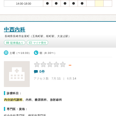
14:00-18:00
中西内科
長崎県長崎市金屋町（五島町駅、桜町駅、大波止駅）
駐車場あり
マイナ受付
土曜（〜16:00）
朝（8:30〜）
－
0件
アクセス数 7月:
11
| 6月:
14
診療科目：
内分泌代謝科
、内科、糖尿病科、放射線科
専門医・資格：
総合内科専門医、糖尿病専門医