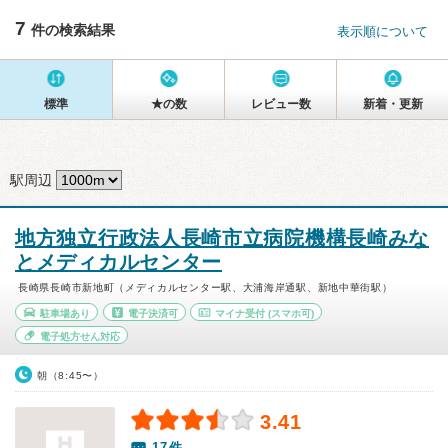
7
件の検索結果
表示順について
標準
★の数
レビュー数
新着・更新
駅周辺
地方独立行政法人長崎市立病院機構長崎みな
とメディカルセンター
長崎県長崎市新地町（メディカルセンター駅、大浦海岸通駅、新地中華街駅）
駐車場あり
電子決済可
マイナ受付
(スマホ可)
電子処方せん対応
朝（8:45〜）
3.41
17件