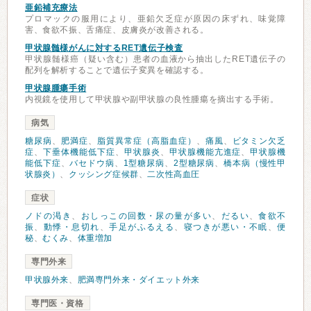
亜鉛補充療法
プロマックの服用により、亜鉛欠乏症が原因の床ずれ、味覚障
害、食欲不振、舌痛症、皮膚炎が改善される。
甲状腺髄様がんに対するRET遺伝子検査
甲状腺髄様癌（疑い含む）患者の血液から抽出したRET遺伝子の
配列を解析することで遺伝子変異を確認する。
甲状腺腫瘍手術
内視鏡を使用して甲状腺や副甲状腺の良性腫瘍を摘出する手術。
病気
糖尿病
、
肥満症
、
脂質異常症（高脂血症）
、
痛風
、
ビタミン欠乏
症
、
下垂体機能低下症
、
甲状腺炎
、
甲状腺機能亢進症
、
甲状腺機
能低下症
、
バセドウ病
、
1型糖尿病
、
2型糖尿病
、
橋本病（慢性甲
状腺炎）
、
クッシング症候群
、
二次性高血圧
症状
ノドの渇き
、
おしっこの回数・尿の量が多い
、
だるい
、
食欲不
振
、
動悸・息切れ
、
手足がふるえる
、
寝つきが悪い・不眠
、
便
秘
、
むくみ
、
体重増加
専門外来
甲状腺外来
、
肥満専門外来・ダイエット外来
専門医・資格