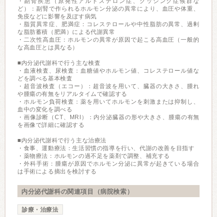
・副腎疾患（原発性アルドステロン症、クッシング症候群な
ど）：副腎で作られるホルモン分泌の異常により、血圧や体重、
免疫などに影響を及ぼす病気
・脂質異常症、肥満症：コレステロールや中性脂肪の異常、過剰
な脂肪蓄積（肥満）による代謝異常
・二次性高血圧：ホルモンの異常が原因で起こる高血圧（一般的
な高血圧とは異なる）
■内分泌代謝科で行う主な検査
・血液検査、尿検査：血糖値やホルモン値、コレステロール値な
どを調べる基本検査
・超音波検査（エコー）：超音波を用いて、臓器の大きさ、腫れ
や腫瘍の有無をリアルタイムで確認する
・ホルモン負荷検査：薬を用いてホルモンを刺激または抑制し、
血中の変化を調べる
・画像診断（CT、MRI）：内分泌臓器の形や大きさ、腫瘍の有無
を画像で詳細に確認する
■内分泌代謝科で行う主な治療法
・食事、運動療法：生活習慣の指導を行い、代謝の改善を目指す
・薬物療法：ホルモンの過不足を薬剤で調整、補充する
・外科手術：腫瘍が原因でホルモン分泌に異常が起きている場合
は手術による摘出を検討する
内分泌代謝科の関連項目（病院検索）
診療・治療法