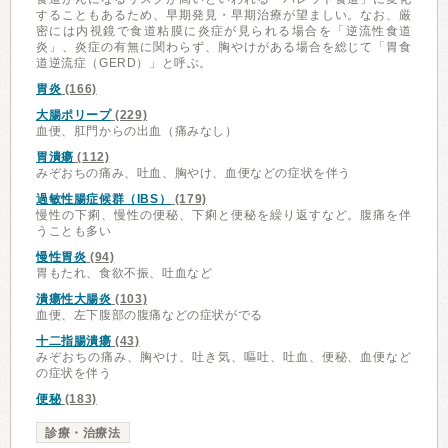
することもあるため、早期発見・早期治療が望ましい。なお、厳
密には内視鏡で食道粘膜に炎症が見られる場合を「逆流性食道
炎」、炎症の有無に関わらず、胸やけがある場合を総じて「胃食
道逆流症（GERD）」と呼ぶ。
胃炎
(166)
大腸ポリープ
(229)
血便、肛門からの出血（痛みなし）
胃潰瘍
(112)
みぞおちの痛み、吐血、胸やけ、血便などの症状を伴う
過敏性腸症候群（IBS）
(179)
慢性の下痢、慢性の便秘、下痢と便秘を繰り返すなど。腹痛を伴
うことも多い
慢性胃炎
(94)
胃もたれ、食欲不振、吐血など
潰瘍性大腸炎
(103)
血便、左下腹部の腹痛などの症状がでる
十二指腸潰瘍
(43)
みぞおちの痛み、胸やけ、吐き気、嘔吐、吐血、便秘、血便など
の症状を伴う
便秘
(183)
診療・治療法