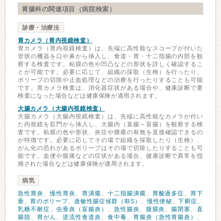
胃腸科の関連項目（病院検索）
診療・治療法
胃カメラ（胃内視鏡検査）
胃カメラ（胃内視鏡検査）は、先端に高性能なスコープが付いた
管状の機器を口や鼻から挿入し、食道・胃・十二指腸の内部を観
察する検査です。粘膜の色や凹凸などの形状を詳しく確認するこ
とが可能です。必要に応じて、組織の採取（生検）を行ったり、
ポリープの切除や止血処理などの治療を行ったりすることも可能
です。胃カメラ検査は、消化器症状がある場合や、健康診断で要
検査になった場合などは健康保険が適用されます。
大腸カメラ（大腸内視鏡検査）
大腸カメラ（大腸内視鏡検査）は、先端に高性能なカメラが付い
た内視鏡を肛門から挿入し、大腸内（直腸～盲腸）を観察する検
査です。粘膜の色や形状、炎症や腫瘍の有無を直接確認できるの
が特徴です。必要に応じてその場で組織を採取したり（生検）、
がん化の恐れがあるポリープはその場で切除したりすることも可
能です。血便や腹痛などの症状がある場合、健康診断で異常を指
摘された場合などは健康保険が適用されます。
病気
急性胃炎
、
慢性胃炎
、
胃潰瘍
、
十二指腸潰瘍
、
胃酸過多症
、
胃下
垂
、
胃のポリープ
、
過敏性腸症候群（IBS）
、
慢性便秘
、
下痢症
、
乳糖不耐症
、
虫垂炎（盲腸炎）
、
急性腸炎
、
腹膜炎
、
腸閉塞
、
直
腸脱
、
胃がん
、
逆流性食道炎
、
食中毒
、
胃腸炎（急性胃腸炎）
、