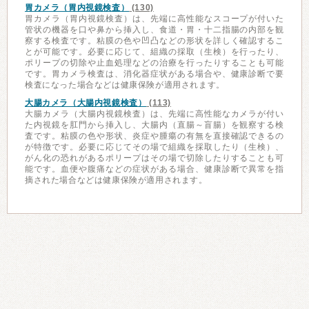
胃カメラ（胃内視鏡検査）
(130)
胃カメラ（胃内視鏡検査）は、先端に高性能なスコープが付いた
管状の機器を口や鼻から挿入し、食道・胃・十二指腸の内部を観
察する検査です。粘膜の色や凹凸などの形状を詳しく確認するこ
とが可能です。必要に応じて、組織の採取（生検）を行ったり、
ポリープの切除や止血処理などの治療を行ったりすることも可能
です。胃カメラ検査は、消化器症状がある場合や、健康診断で要
検査になった場合などは健康保険が適用されます。
大腸カメラ（大腸内視鏡検査）
(113)
大腸カメラ（大腸内視鏡検査）は、先端に高性能なカメラが付い
た内視鏡を肛門から挿入し、大腸内（直腸～盲腸）を観察する検
査です。粘膜の色や形状、炎症や腫瘍の有無を直接確認できるの
が特徴です。必要に応じてその場で組織を採取したり（生検）、
がん化の恐れがあるポリープはその場で切除したりすることも可
能です。血便や腹痛などの症状がある場合、健康診断で異常を指
摘された場合などは健康保険が適用されます。