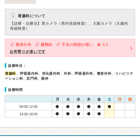
胃腸科について
【診療・治療法】
胃カメラ（胃内視鏡検査）、大腸カメラ（大腸内
視鏡検査）
整形外科
腱鞘炎
手足の関節が痛い
4.0
お年寄りが多いです
診療科目：
胃腸科
、呼吸器内科、消化器内科、外科、呼吸器外科、整形外科、リハビリテ
ーション科、肛門科、眼科
診療時間
月
火
水
木
金
土
日
祝
09:00-12:00
14:00-18:00