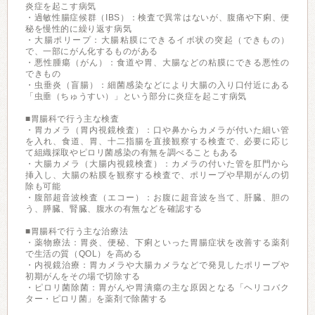
炎症を起こす病気
・過敏性腸症候群（IBS）：検査で異常はないが、腹痛や下痢、便
秘を慢性的に繰り返す病気
・大腸ポリープ：大腸粘膜にできるイボ状の突起（できもの）
で、一部にがん化するものがある
・悪性腫瘍（がん）：食道や胃、大腸などの粘膜にできる悪性の
できもの
・虫垂炎（盲腸）：細菌感染などにより大腸の入り口付近にある
「虫垂（ちゅうすい）」という部分に炎症を起こす病気
■胃腸科で行う主な検査
・胃カメラ（胃内視鏡検査）：口や鼻からカメラが付いた細い管
を入れ、食道、胃、十二指腸を直接観察する検査で、必要に応じ
て組織採取やピロリ菌感染の有無を調べることもある
・大腸カメラ（大腸内視鏡検査）：カメラの付いた管を肛門から
挿入し、大腸の粘膜を観察する検査で、ポリープや早期がんの切
除も可能
・腹部超音波検査（エコー）：お腹に超音波を当て、肝臓、胆の
う、膵臓、腎臓、腹水の有無などを確認する
■胃腸科で行う主な治療法
・薬物療法：胃炎、便秘、下痢といった胃腸症状を改善する薬剤
で生活の質（QOL）を高める
・内視鏡治療：胃カメラや大腸カメラなどで発見したポリープや
初期がんをその場で切除する
・ピロリ菌除菌：胃がんや胃潰瘍の主な原因となる「ヘリコバク
ター・ピロリ菌」を薬剤で除菌する