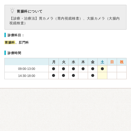
胃腸科について
【診療・治療法】
胃カメラ（胃内視鏡検査）、大腸カメラ（大腸内
視鏡検査）
診療科目：
胃腸科
、肛門科
診療時間
月
火
水
木
金
土
日
祝
09:00-13:00
14:30-18:00