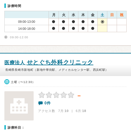
診療時間
月
火
水
木
金
土
日
祝
09:00-13:00
14:00-18:00
09:00-12:00
せとぐち外科クリニック
医療法人
長崎県長崎市新地町（新地中華街駅、メディカルセンター駅、西浜町駅）
土曜（〜12:30）
－
0件
アクセス数 7月:
10
| 6月:
18
診療科目：