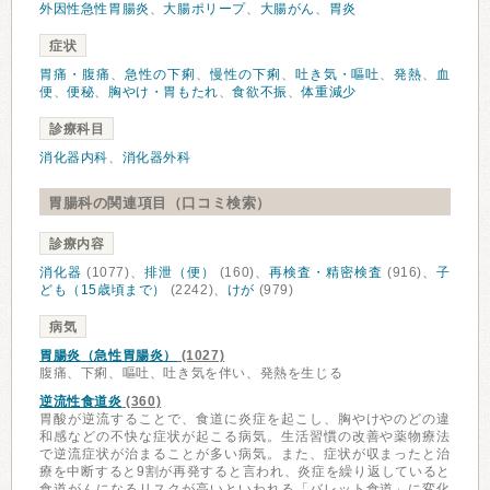
外因性急性胃腸炎
、
大腸ポリープ
、
大腸がん
、
胃炎
症状
胃痛・腹痛
、
急性の下痢
、
慢性の下痢
、
吐き気・嘔吐
、
発熱
、
血
便
、
便秘
、
胸やけ・胃もたれ
、
食欲不振
、
体重減少
診療科目
消化器内科
、
消化器外科
胃腸科の関連項目（口コミ検索）
診療内容
消化器
(1077)、
排泄（便）
(160)、
再検査・精密検査
(916)、
子
ども（15歳頃まで）
(2242)、
けが
(979)
病気
胃腸炎（急性胃腸炎）
(1027)
腹痛、下痢、嘔吐、吐き気を伴い、発熱を生じる
逆流性食道炎
(360)
胃酸が逆流することで、食道に炎症を起こし、胸やけやのどの違
和感などの不快な症状が起こる病気。生活習慣の改善や薬物療法
で逆流症状が治まることが多い病気。また、症状が収まったと治
療を中断すると9割が再発すると言われ、炎症を繰り返していると
食道がんになるリスクが高いといわれる「バレット食道」に変化