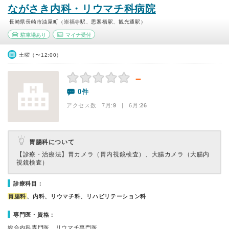
ながさき内科・リウマチ科病院
長崎県長崎市油屋町（崇福寺駅、思案橋駅、観光通駅）
駐車場あり
マイナ受付
土曜（〜12:00）
－
0件
アクセス数 7月:
9
| 6月:
26
胃腸科について
【診療・治療法】
胃カメラ（胃内視鏡検査）、大腸カメラ（大腸内
視鏡検査）
診療科目：
胃腸科
、内科、リウマチ科、リハビリテーション科
専門医・資格：
総合内科専門医、リウマチ専門医