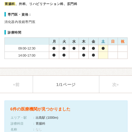
胃腸科
、外科、リハビリテーション科、肛門科
専門医・資格：
消化器内視鏡専門医
診療時間
月
火
水
木
金
土
日
祝
09:00-12:30
14:00-17:00
«前
1/1ページ
次»
6件の医療機関が見つかりました
エリア・駅
出島駅 (1000m)
診療科目
胃腸科
名称
なし