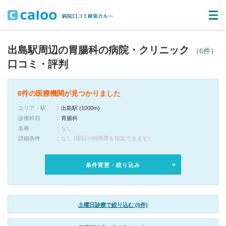
出島駅周辺の胃腸科の病院・クリニック
（6件）
口コミ・評判
6件の医療機関が見つかりました
エリア・駅
出島駅 (1000m)
診療科目
胃腸科
名称
なし
詳細条件
なし (曜日や時間帯を指定できます)
条件変更・絞り込み
土曜日診療で絞り込む (6件)