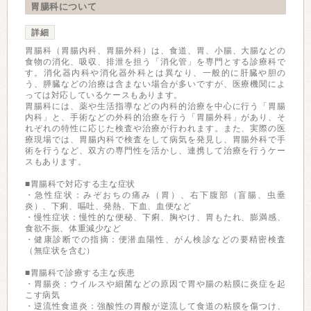
胃腸科について
詳細
胃腸科（胃腸内科、胃腸外科）は、食道、胃、小腸、大腸などの
食物の消化、吸収、排泄を担う「消化管」を専門とする診療科で
す。消化器内科や消化器外科とは異なり、一般的に肝臓や胆の
う、膵臓などの治療は含まない場合が多いですが、医療機関によ
っては対応しているケースもあります。
胃腸科には、薬や生活指導などの内科的治療を中心に行う「胃腸
内科」と、手術などの外科的治療を行う「胃腸外科」があり、そ
れぞれの特性に応じた検査や治療が行われます。また、実際の医
療現場では、胃腸内科で検査をして病気を発見し、胃腸外科で手
術を行うなど、双方の専門性を活かし、連携して治療を行うケー
スもあります。
■胃腸科で対応する主な症状
・急性症状：みぞおちの痛み（胃）、右下腹部（盲腸、虫垂
炎）、下痢、嘔吐、発熱、下血、血便など
・慢性症状：慢性的な便秘、下痢、胸やけ、胃もたれ、膨満感、
食欲不振、体重減少など
・健康診断での指摘：便潜血陽性、がん検診などの要精密検査
（無症状を含む）
■胃腸科で診療する主な疾患
・胃腸炎：ウイルスや細菌などの原因で胃や腸の粘膜に炎症を起
こす病気
・逆流性食道炎：強酸性の胃酸が逆流して食道の粘膜を傷つけ、