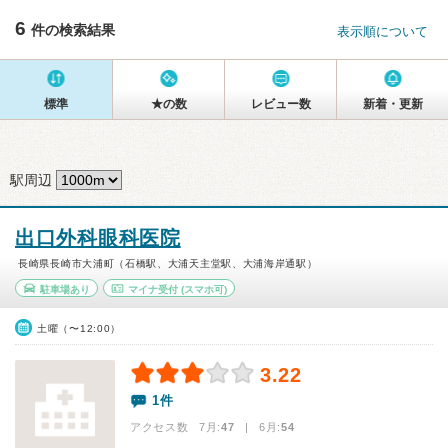
6
件の検索結果
表示順について
標準
★の数
レビュー数
新着・更新
駅周辺
出口外科眼科医院
長崎県長崎市大浦町（石橋駅、大浦天主堂駅、大浦海岸通駅）
駐車場あり
マイナ受付
(スマホ可)
土曜（〜12:00）
3.22
1件
アクセス数 7月:
47
| 6月:
54