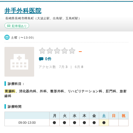
井手外科医院
長崎県長崎市樺島町（大波止駅、出島駅、五島町駅）
駐車場あり
土曜（〜13:00）
－
0件
アクセス数 7月:
3
| 6月:
8
診療科目：
胃腸科
、消化器内科、外科、整形外科、リハビリテーション科、肛門科、放射
線科
診療時間
月
火
水
木
金
土
日
祝
09:00-13:00