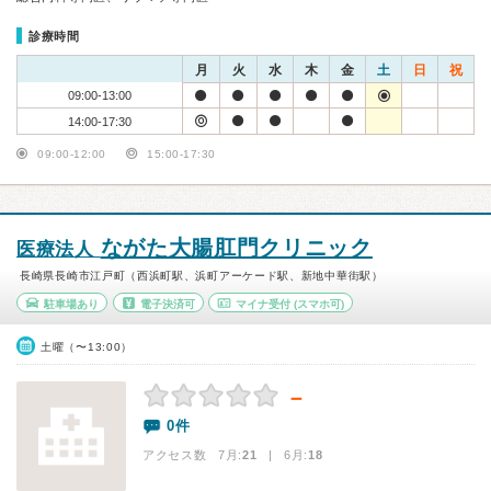
診療時間
月
火
水
木
金
土
日
祝
09:00-13:00
14:00-17:30
09:00-12:00
15:00-17:30
ながた大腸肛門クリニック
医療法人
長崎県長崎市江戸町（西浜町駅、浜町アーケード駅、新地中華街駅）
駐車場あり
電子決済可
マイナ受付
(スマホ可)
土曜（〜13:00）
－
0件
アクセス数 7月:
21
| 6月:
18